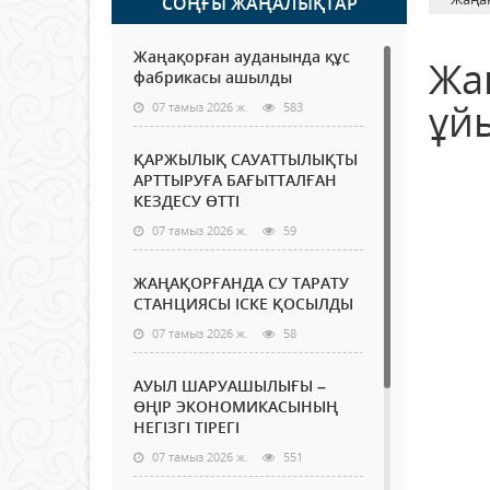
СОҢҒЫ ЖАҢАЛЫҚТАР
Жаңақорған ауданында құс
Жа
фабрикасы ашылды
ұй
07 тамыз 2026 ж.
583
ҚАРЖЫЛЫҚ САУАТТЫЛЫҚТЫ
АРТТЫРУҒА БАҒЫТТАЛҒАН
КЕЗДЕСУ ӨТТІ
07 тамыз 2026 ж.
59
ЖАҢАҚОРҒАНДА СУ ТАРАТУ
СТАНЦИЯСЫ ІСКЕ ҚОСЫЛДЫ
07 тамыз 2026 ж.
58
АУЫЛ ШАРУАШЫЛЫҒЫ –
ӨҢІР ЭКОНОМИКАСЫНЫҢ
НЕГІЗГІ ТІРЕГІ
07 тамыз 2026 ж.
551