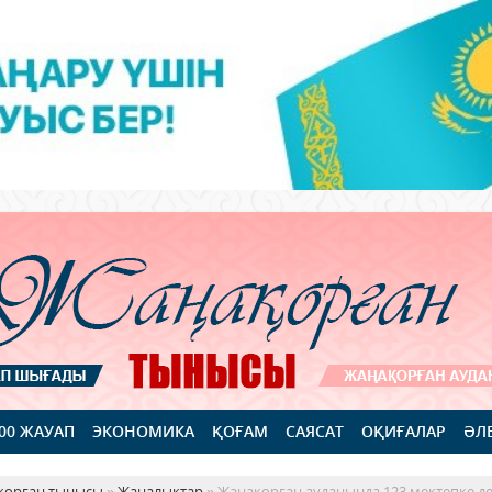
100 ЖАУАП
ЭКОНОМИКА
ҚОҒАМ
САЯСАТ
ОҚИҒАЛАР
ӘЛ
қорған тынысы
»
Жаңалықтар
» Жаңақорған ауданында 123 мектепке де