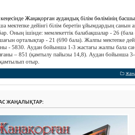
кеңесінде Жаңақорған аудандық білім бөлімінің басш
а мектепке дейінгі білім беретін ұйымдардың санын а
ар. Оның ішінде: мемлекеттік балабақшалар - 26 (бала 
 шағын орталықтар - 21 (690 бала). Жалпы мектепке д
аны - 5830. Аудан бойынша 1-3 жастағы жалпы бала са
ғаны – 851 (қамтылу пайызы 14,8). Аудан бойынша 3-
 қамтылып отыр.
Жаң
АС ЖАҢАЛЫҚТАР: