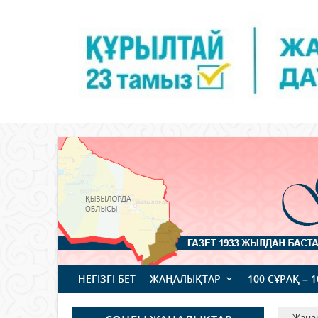
НЕГІЗГІ БЕТ
ЖАҢАЛЫҚТАР
100 СҰРАҚ – 
Жаңа