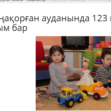
ңақорған ауданында 123 м
ым бар