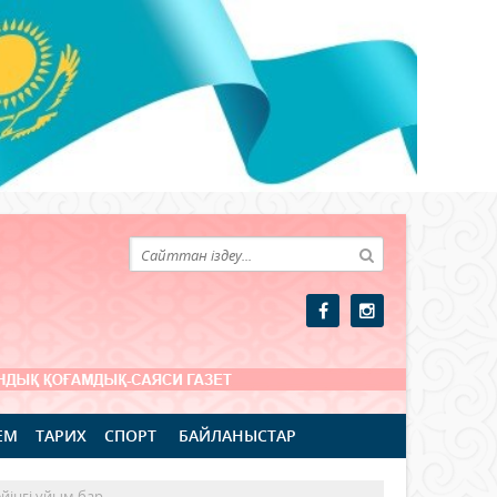
ЕМ
ТАРИХ
СПОРТ
БАЙЛАНЫСТАР
йінгі ұйым бар