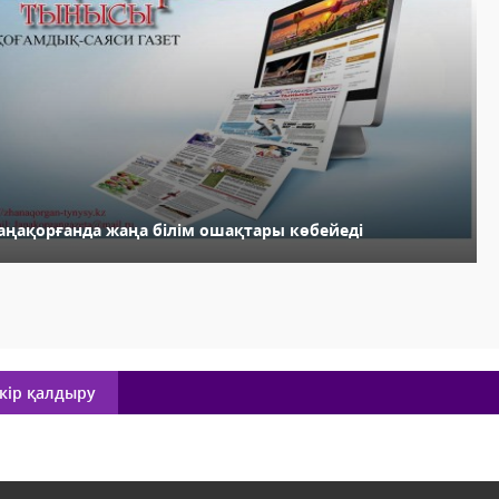
аңақорғанда жаңа білім ошақтары көбейеді
кір қалдыру