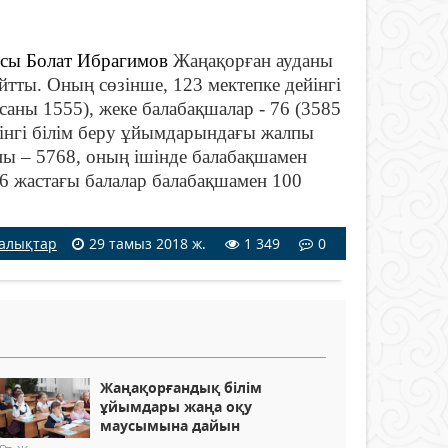
ысы Болат Ибрагимов
Жаңақорған ауданы
йтты. Оның сөзінше, 123 мектепке дейінгі
саны 1555), жеке балабақшалар - 76 (3585
ейінгі білім беру ұйымдарындағы жалпы
ны – 5768, оның ішінде балабақшамен
6 жастағы балалар балабақшамен 100
алықтар
29 тамыз 2018 ж.
1 349
0
Жаңақорғандық білім
ұйымдары жаңа оқу
маусымына дайын