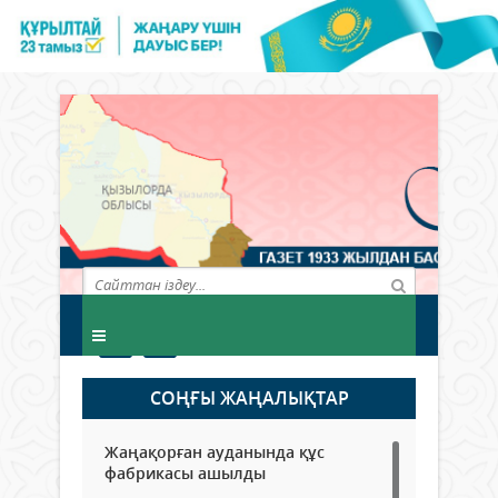
СОҢҒЫ ЖАҢАЛЫҚТАР
Жаңақорған ауданында құс
фабрикасы ашылды