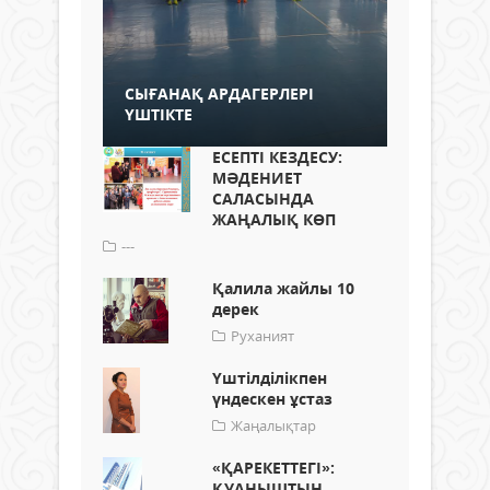
СЫҒАНАҚ АРДАГЕРЛЕРІ
ҮШТІКТЕ
ЕСЕПТІ КЕЗДЕСУ:
МӘДЕНИЕТ
САЛАСЫНДА
ЖАҢАЛЫҚ КӨП
---
Қалила жайлы 10
дерек
Руханият
Үштілділікпен
үндескен ұстаз
Жаңалықтар
«ҚАРЕКЕТТЕГІ»:
ҚУАНЫШТЫҢ