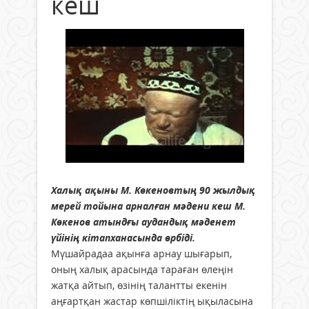
кеш
Халық ақыны М. Көкеновтың 90 жылдық
мерей тойына арналған мәдени кеш М.
Көкенов атындғы аудандық мәденет
үйінің кітапханасында өрбіді.
Мүшайрадаа ақынға арнау шығарып,
оның халық арасында тараған өлеңін
жатқа айтып, өзінің талантты екенін
аңғартқан жастар көпшіліктің ықыласына