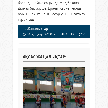
бөленді. Сайыс соңында Мәдібекова
Ділназ бас жүлде, Ералы Қасиет екнші
орын, Бақыт Орынбасар үшінші сатыға
тұрақтады.
Жаңалықтар
31 қаңтар 2018 ж.
1 512
0
ҰҚСАС ЖАҢАЛЫҚТАР: