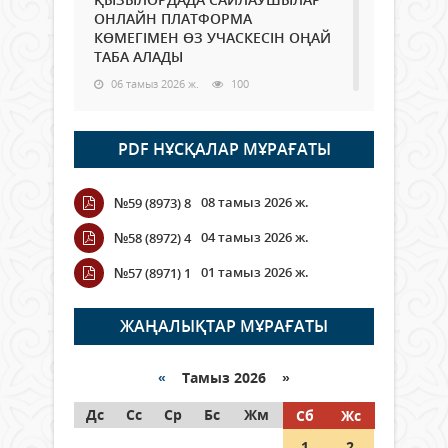
ОНЛАЙН ПЛАТФОРМА
КӨМЕГІМЕН ӨЗ УЧАСКЕСІН ОҢАЙ
ТАБА АЛАДЫ
06 тамыз 2026 ж.
100
Open Air: Қызылорда облысы
PDF НҰСҚАЛАР МҰРАҒАТЫ
полиция департаменті 20
мыңнан астам көрерменнің
қауіпсіздігін қамтамасыз етті
08 тамыз 2026 ж.
№59 (8973) 8
06 тамыз 2026 ж.
120
04 тамыз 2026 ж.
№58 (8972) 4
Wi-Fi ҚАБЫРҒА АРҚЫЛЫ ҚАЛАЙ
01 тамыз 2026 ж.
№57 (8971) 1
ӨТЕДІ?
06 тамыз 2026 ж.
277
ЖАҢАЛЫҚТАР МҰРАҒАТЫ
Как могут проголосовать
граждане Казахстана,
«
Тамыз 2026 »
находящиеся за рубежом?
Дс
Сс
Ср
Бс
Жм
Сб
Жс
05 тамыз 2026 ж.
159
1
2