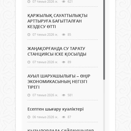
07 тамыз 2026 ж.
621
ҚАРЖЫЛЫҚ САУАТТЫЛЫҚТЫ
АРТТЫРУҒА БАҒЫТТАЛҒАН
КЕЗДЕСУ ӨТТІ
07 тамыз 2026 ж.
85
ЖАҢАҚОРҒАНДА СУ ТАРАТУ
СТАНЦИЯСЫ ІСКЕ ҚОСЫЛДЫ
07 тамыз 2026 ж.
89
АУЫЛ ШАРУАШЫЛЫҒЫ – ӨҢІР
ЭКОНОМИКАСЫНЫҢ НЕГІЗГІ
ТІРЕГІ
07 тамыз 2026 ж.
581
Есептен шығару куәліктері
06 тамыз 2026 ж.
87
ҚЫЗЫЛОРДАДА САЙЛАУШЫЛАР