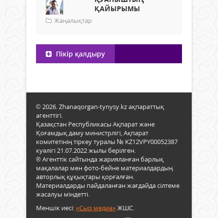
ҚАЙЫРЫМЫ
Жаңалықтар
Пікір қалдыру
© 2026. Zhanaqorgan-tynysy.kz ақпараттық
агенттігі.
Қазақстан Республикасы Ақпарат және
Қоғамдық даму министрлігі, Ақпарат
комитетінің тіркеу туралы № KZ12VPY00052387
куәлігі 21.07.2022 жылы берілген.
® Агенттік сайтында жарияланған барлық
мақалалар мен фото-бейне материалдардың
авторлық құқықтары қорғалған.
Материалдарды пайдаланған жағдайда сілтеме
жасалуы міндетті.
Меншік иесі:
«Сыр медиа»
ЖШС.