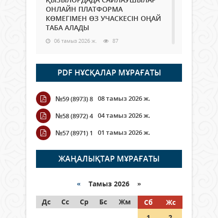
ОНЛАЙН ПЛАТФОРМА
КӨМЕГІМЕН ӨЗ УЧАСКЕСІН ОҢАЙ
ТАБА АЛАДЫ
06 тамыз 2026 ж.
87
Open Air: Қызылорда облысы
PDF НҰСҚАЛАР МҰРАҒАТЫ
полиция департаменті 20
мыңнан астам көрерменнің
қауіпсіздігін қамтамасыз етті
08 тамыз 2026 ж.
№59 (8973) 8
06 тамыз 2026 ж.
99
04 тамыз 2026 ж.
№58 (8972) 4
Wi-Fi ҚАБЫРҒА АРҚЫЛЫ ҚАЛАЙ
01 тамыз 2026 ж.
№57 (8971) 1
ӨТЕДІ?
06 тамыз 2026 ж.
265
ЖАҢАЛЫҚТАР МҰРАҒАТЫ
Как могут проголосовать
граждане Казахстана,
«
Тамыз 2026 »
находящиеся за рубежом?
Дс
Сс
Ср
Бс
Жм
Сб
Жс
05 тамыз 2026 ж.
146
1
2