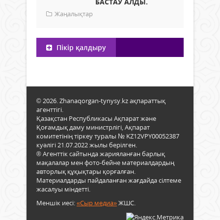
БАСТАУ АЛДЫ.
Жаңалықтар
Пікір қалдыру
© 2026. Zhanaqorgan-tynysy.kz ақпараттық
агенттігі.
Қазақстан Республикасы Ақпарат және
Қоғамдық даму министрлігі, Ақпарат
комитетінің тіркеу туралы № KZ12VPY00052387
куәлігі 21.07.2022 жылы берілген.
® Агенттік сайтында жарияланған барлық
мақалалар мен фото-бейне материалдардың
авторлық құқықтары қорғалған.
Материалдарды пайдаланған жағдайда сілтеме
жасалуы міндетті.
Меншік иесі:
«Сыр медиа»
ЖШС.