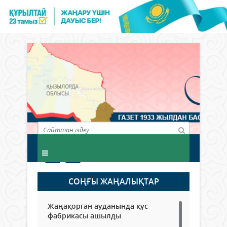
СОҢҒЫ ЖАҢАЛЫҚТАР
Жаңақорған ауданында құс
фабрикасы ашылды