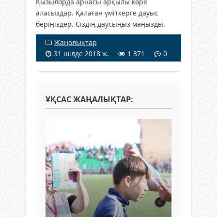
Қызылорда арнасы арқылы көре
аласыздар. Қалаған үміткерге дауыс
беріңіздер. Сіздің даусыңыз маңызды.
Жаңалықтар
31 шілде 2018 ж.
1 371
0
ҰҚСАС ЖАҢАЛЫҚТАР: