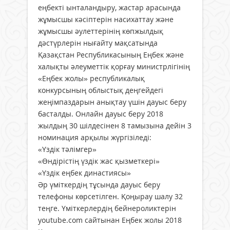
еңбекті ынталандыру, жастар арасында
жұмысшы кәсіптерін насихаттау және
жұмысшы әулеттерінің көпжылдық
дәстүрлерін нығайту мақсатында
Қазақстан Республикасының Еңбек және
халықты әлеуметтік қорғау министрлігінің
«Еңбек жолы» республикалық
конкурсының облыстық деңгейдегі
жеңімпаздарын анықтау үшін дауыс беру
басталды. Онлайн дауыс беру 2018
жылдың 30 шілдесінен 8 тамызына дейін 3
номинация арқылы жүргізіледі:
«Үздік тәлімгер»
«Өндірістің үздік жас қызметкері»
«Үздік еңбек династиясы»
Әр үміткердің тұсында дауыс беру
телефоны көрсетілген. Қоңырау шалу 32
теңге. Үміткерлердің бейнероликтерін
youtube.сom сайтынан Еңбек жолы 2018