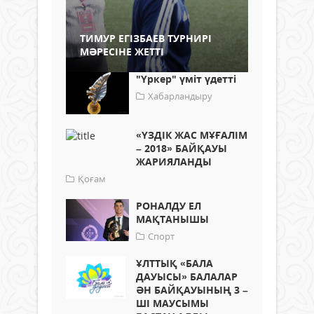
ТИМУР ЕГІЗБАЕВ ТУРНИРІ
МӘРЕСІНЕ ЖЕТТІ
"Үркер" үміт үдетті
Хабарландыру
«ҮЗДІК ЖАС МҰҒАЛІМ
– 2018» БАЙҚАУЫ
ЖАРИЯЛАНДЫ
Қоғам
РОНАЛДУ ЕЛ
МАҚТАНЫШЫ
Спорт
ҰЛТТЫҚ «БАЛА
ДАУЫСЫ» БАЛАЛАР
ӘН БАЙҚАУЫНЫҢ 3 –
ШІ МАУСЫМЫ