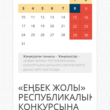
Шетелде жүрген Қазақстан
3
4
5
6
7
8
9
азаматтары қалай дауыс бере
алады?
10
11
12
13
14
15
16
05 тамыз 2026 ж.
157
17
18
19
20
21
22
23
24
25
26
27
28
29
30
31
Жаңақорған тынысы
»
Жаңалықтар
»
«ЕҢБЕК ЖОЛЫ» РЕСПУБЛИКАЛЫҚ
КОНКУРСЫНА ҚАТЫСУҒА ҮМІТКЕРЛЕРГЕ
ДАУЫС БЕРУ БАСТАЛДЫ
«ЕҢБЕК ЖОЛЫ»
РЕСПУБЛИКАЛЫҚ
КОНКУРСЫНА