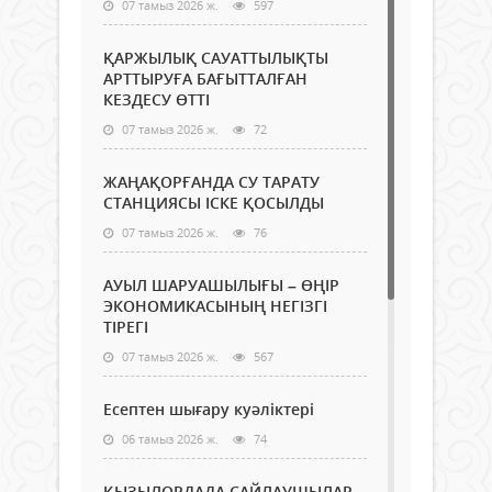
07 тамыз 2026 ж.
597
ҚАРЖЫЛЫҚ САУАТТЫЛЫҚТЫ
АРТТЫРУҒА БАҒЫТТАЛҒАН
КЕЗДЕСУ ӨТТІ
07 тамыз 2026 ж.
72
ЖАҢАҚОРҒАНДА СУ ТАРАТУ
СТАНЦИЯСЫ ІСКЕ ҚОСЫЛДЫ
07 тамыз 2026 ж.
76
АУЫЛ ШАРУАШЫЛЫҒЫ – ӨҢІР
ЭКОНОМИКАСЫНЫҢ НЕГІЗГІ
ТІРЕГІ
07 тамыз 2026 ж.
567
Есептен шығару куәліктері
06 тамыз 2026 ж.
74
ҚЫЗЫЛОРДАДА САЙЛАУШЫЛАР