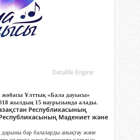
й жобасы Ұлттық «Бала дауысы»
2018 жылдың 15 наурызында алады.
азақстан Республикасының
 Республикасының Мәдениет және
дарыны бар балаларды анықтау және
еге асыруға және болашақта олардың