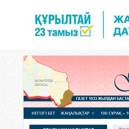
НЕГІЗГІ БЕТ
ЖАҢАЛЫҚТАР
100 СҰРАҚ – 
Жаңа