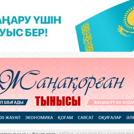
100 ЖАУАП
ЭКОНОМИКА
ҚОҒАМ
САЯСАТ
ОҚИҒАЛАР
ӘЛ
қорған тынысы
»
Жаңалықтар
» ҰЛТТЫҚ «БАЛА ДАУЫСЫ» БАЛАЛАР ӘН 