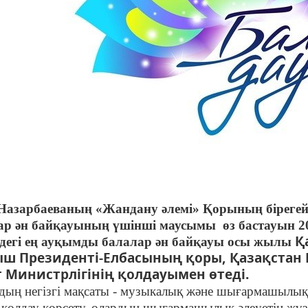
Назарбаеваның «Жандану әлемі» Қорының біреге
ар ән байқауының үшінші маусымы өз бастауын 
Қ
здегі ең ауқымды балалар ән байқауы осы жылы
ыш Президенті-Елбасының қоры, Қазақстан
т Министрлігінің қолдауымен
өтеді.
дың негізгі мақсаты -
музыкалық және шығармашылық 
 қолдау көрсету, олардың шығармашылық әлеуетін жүз