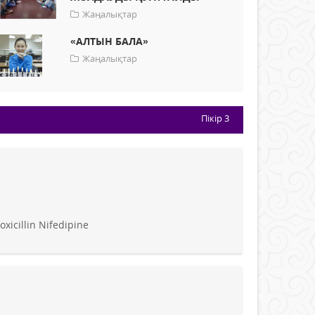
Жаңалықтар
«АЛТЫН БАЛА»
Жаңалықтар
Пікір
3
xicillin Nifedipine