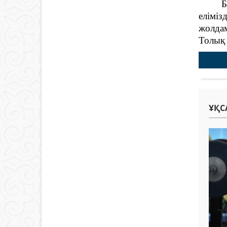
Барлық
еліміз
жолдам
Толық
ҰҚС