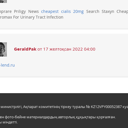
prare Priligy News
cheapest cialis 20mg
Search Staxyn Cheap
hromax For Urinary Tract Infection
GeraldPak
от 17 желтоқсан 2022 04:00
lend.ru
инистрлігі, Ақпарат комитетінің тіркеу туралы № KZ12VPY00052387 куә
мен фото-бейне материалдардың авторлық құқықтары қорғалған.
 міндетті.