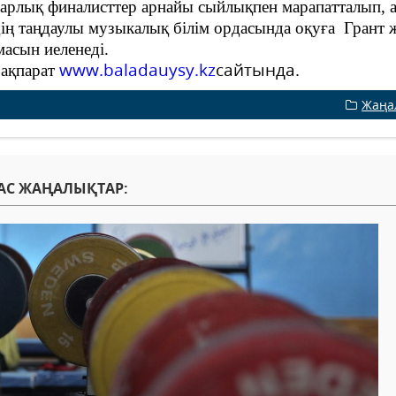
 финалисттер арнайы сыйлықпен марапатталып, ал, 
дің таңдаулы музыкалық білім ордасында оқуға Грант ж
асын иеленеді.
www.baladauysy.kz
сайтында.
 ақпарат
Жаңа
АС ЖАҢАЛЫҚТАР: