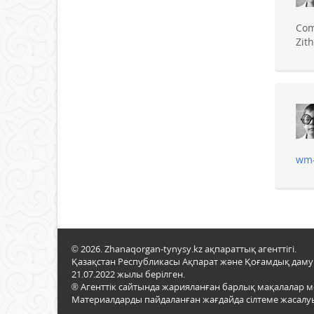
Com
Zit
wm-
© 2026. Zhanaqorgan-tynysy.kz ақпараттық агенттігі.
Қазақстан Республикасы Ақпарат және Қоғамдық даму м
21.07.2022 жылы берілген.
® Агенттік сайтында жарияланған барлық мақалалар 
Материалдарды пайдаланған жағдайда сілтеме жасалуы