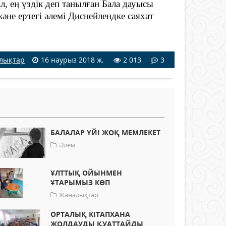
ең үздік деп танылған Бала дауысы
әне ертегі әлемі Диснейлендке саяхат
лықтар
16 наурыз 2018 ж.
2 013
3
БАЛАЛАР ҮЙІ ЖОҚ МЕМЛЕКЕТ
Әлем
ҰЛТТЫҚ ОЙЫНМЕН
ҰТАРЫМЫЗ КӨП
Жаңалықтар
ОРТАЛЫҚ КІТАПХАНА
ЖОЛДАУДЫ ҚУАТТАЙДЫ