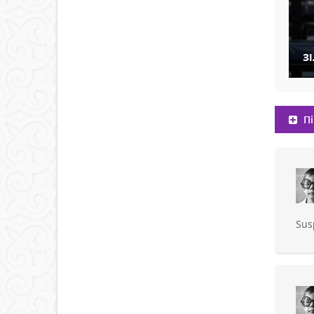
З
Пі
Sus