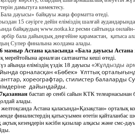
ттерін дамытуға көмектесу
.
«Бала дауысы» байқауы жаңа форматта өтеді.
рыздан 15 сәуірге дейін еліміздің шалғай аудандарын
ында байқаудың www.notka.kz ресми сайтында онлайн-ір
і әрбір бала дайындық деңгейіне қарамастан, қатыса ал
дың Супер финалына жолдама алады.
6 мамыр Астана қаласында «Бала дауысы Астана 
 мерейтойына арналған салтанатты кеші өтеді.
«Жұлдызды арм
йында еліміздің үздік 18 дауысы
йында орналасқан «Бөбек» Ұлттық орталығында 
анттар, хореографтар, стилистер балаларды 
ілімдеріне дайындайды.
7қазаннан
бастап әр сенбі сайын КТК телеарнасынан 
қолдай алады.
оқсанда Астана қаласында«Қазақстан» орталық конц
енде финалистердің қатысуымен өтетін қайталанбас ш
 ақтық кезеңдерін кәсіби қазылар алқасы және смс-да
йды.