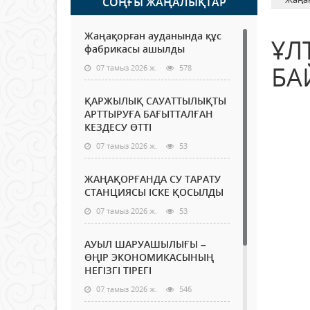
СОҢҒЫ ЖАҢАЛЫҚТАР
Жаңақорған ауданында құс
ҰЛ
фабрикасы ашылды
БА
07 тамыз 2026 ж.
578
ҚАРЖЫЛЫҚ САУАТТЫЛЫҚТЫ
АРТТЫРУҒА БАҒЫТТАЛҒАН
КЕЗДЕСУ ӨТТІ
07 тамыз 2026 ж.
53
ЖАҢАҚОРҒАНДА СУ ТАРАТУ
СТАНЦИЯСЫ ІСКЕ ҚОСЫЛДЫ
07 тамыз 2026 ж.
53
АУЫЛ ШАРУАШЫЛЫҒЫ –
ӨҢІР ЭКОНОМИКАСЫНЫҢ
НЕГІЗГІ ТІРЕГІ
07 тамыз 2026 ж.
546