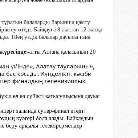
да тұратын балаларды барынша қамту
іктеу өтеді. Байқауға 8 жастан 12 жасқа
ады. 18ең үздік балалар дауысы ғана
жүрегінде»
атты Астана қаласының 20
ан үйінде»,
Алатау тауларының
бас қосады. Күнделікті, кәсіби
Супер-финалдың телевизиялық
бүкіл ел өз сүйікті қатысушысына дауыс
ерт залында супер-финал өтеді!
оудың куәгері бола алады. Байқаудың
уыс беру арқылы телекөрермендер