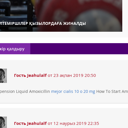
ІЛТЕМІРШІЛЕР ҚЫЗЫЛОРДАҒА ЖИНАЛДЫ
кір қалдыру
Гость Jeahulalf
от 23 ақпан 2019 20:50
pension Liquid Amoxicillin
mejor cialis 10 o 20 mg
How To Start Amo
Гость Jeahulalf
от 12 наурыз 2019 22:35