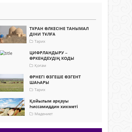
ТҰРАН ӨЛКЕСІНЕ ТАНЫМАЛ
ДІНИ ТҰЛҒА
Тарих
ЦИФРЛАНДЫРУ –
ӨРКЕНДЕУДІҢ КОДЫ
Қоғам
ӨРНЕГІ ӨЗГЕШЕ ӨЗГЕНТ
ШАҺАРЫ
Тарих
Қойылым арқауы
Һиссамиддин хикметі
Мәдениет