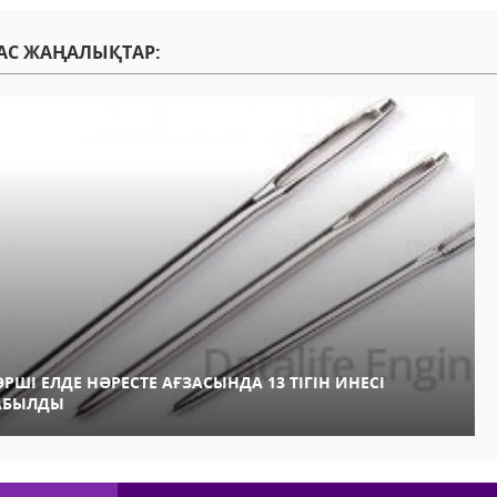
АС ЖАҢАЛЫҚТАР:
ӨРШІ ЕЛДЕ НӘРЕСТЕ АҒЗАСЫНДА 13 ТІГІН ИНЕСІ
АБЫЛДЫ