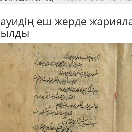
сауидің еш жерде жариял
былды