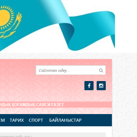
ЕМ
ТАРИХ
СПОРТ
БАЙЛАНЫСТАР
кметтері табылды