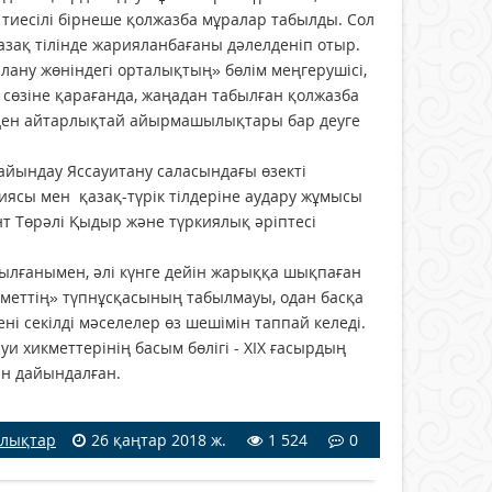
 тиесілі бірнеше қолжазба мұралар табылды. Сол
азақ тілінде жарияланбағаны дәлелденіп отыр.
ану жөніндегі орталықтың» бөлім меңгерушісі,
 сөзіне қарағанда, жаңадан табылған қолжазба
ерден айтарлықтай айырмашылықтары бар деуге
дайындау Яссауитану саласындағы өзекті
иясы мен қазақ-түрік тілдеріне аудару жұмысы
нт Төрәлі Қыдыр және түркиялық әріптесі
зылғанымен, әлі күнге дейін жарыққа шықпаған
кметтің» түпнұсқасының табылмауы, одан басқа
ені секілді мәселелер өз шешімін таппай келеді.
и хикметтерінің басым бөлігі - ХІХ ғасырдың
н дайындалған.
лықтар
26 қаңтар 2018 ж.
1 524
0