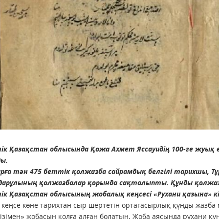
ік Қазақстан облысында Қожа Ахмет Яссауидің 100-ге жуық
ды.
ырға тән 475 беттік қолжазба сайрамдық белгілі тарихшы, 
дарұлының қолжазбалар қорында сақталыпты. Құнды қолжаз
ік Қазақстан облысының жобалық кеңсесі «Рухани қазына» к
 кеңсе көне тарихтан сыр шертетін ортағасырлық құнды жазба
ізімен» жобасын қолға алған болатын. Жоба аясында рухани құ