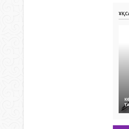
ҰҚС
К
Т