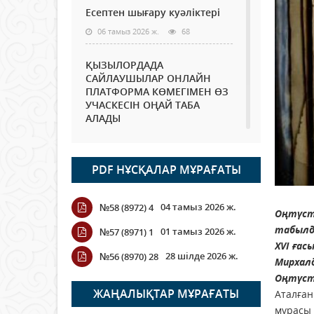
Есептен шығару куәліктері
06 тамыз 2026 ж.
68
ҚЫЗЫЛОРДАДА
САЙЛАУШЫЛАР ОНЛАЙН
ПЛАТФОРМА КӨМЕГІМЕН ӨЗ
УЧАСКЕСІН ОҢАЙ ТАБА
АЛАДЫ
06 тамыз 2026 ж.
81
PDF НҰСҚАЛАР МҰРАҒАТЫ
Open Air: Қызылорда
облысы полиция
департаменті 20 мыңнан
04 тамыз 2026 ж.
№58 (8972) 4
астам көрерменнің
Оңтүст
қауіпсіздігін қамтамасыз етті
табыл
01 тамыз 2026 ж.
№57 (8971) 1
06 тамыз 2026 ж.
88
ХVІ ғас
28 шілде 2026 ж.
№56 (8970) 28
Мирхал
Wi-Fi ҚАБЫРҒА АРҚЫЛЫ
Оңтүст
ҚАЛАЙ ӨТЕДІ?
ЖАҢАЛЫҚТАР МҰРАҒАТЫ
Аталған
мұрасы 
06 тамыз 2026 ж.
257