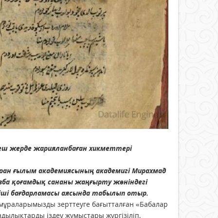
 еш жерде жарияланбаған хикметтері
Тұран ғылым академиясының академигі Мирахмад
ба қоғамдық сананы жаңғырту жөніндегі
іші бағдарламасы аясында табылып отыр.
 мұраларымызды зерттеуге бағытталған «Бабалар
ндылықтарды іздеу жұмыстары жүргізіліп,