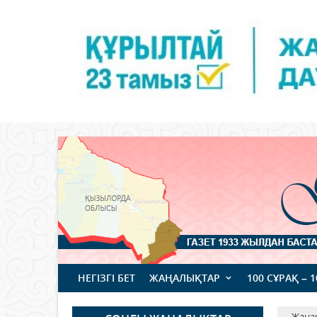
НЕГІЗГІ БЕТ
ЖАҢАЛЫҚТАР
100 СҰРАҚ – 
Жаңа