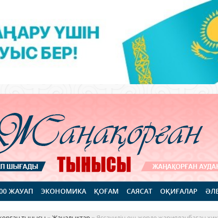
100 ЖАУАП
ЭКОНОМИКА
ҚОҒАМ
САЯСАТ
ОҚИҒАЛАР
ӘЛ
қорған тынысы
»
Жаңалықтар
» Яссауидің еш жерде жарияланбаған хи