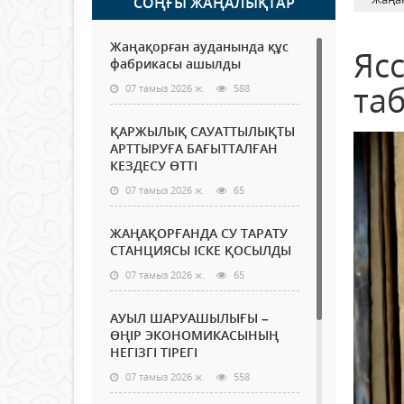
СОҢҒЫ ЖАҢАЛЫҚТАР
Жаңақорған ауданында құс
Яс
фабрикасы ашылды
та
07 тамыз 2026 ж.
588
ҚАРЖЫЛЫҚ САУАТТЫЛЫҚТЫ
АРТТЫРУҒА БАҒЫТТАЛҒАН
КЕЗДЕСУ ӨТТІ
07 тамыз 2026 ж.
65
ЖАҢАҚОРҒАНДА СУ ТАРАТУ
СТАНЦИЯСЫ ІСКЕ ҚОСЫЛДЫ
07 тамыз 2026 ж.
65
АУЫЛ ШАРУАШЫЛЫҒЫ –
ӨҢІР ЭКОНОМИКАСЫНЫҢ
НЕГІЗГІ ТІРЕГІ
07 тамыз 2026 ж.
558