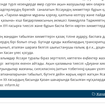
інде түрлі кезеңдерде өмір сүрген ақын-жазушылар мен оларға
әдігерлердің бірегейі саналатын Яссауидің хикметтері бұрын қ
қ «Тарихи-мәдени мұраны қорғау, қалпына келтіру және пайдал
 қазына» кіші бағдарламасының әкімшісі Хамидулла Таджиевтің
 ХҮІ ғасырға тиесілі және бұрын баспа бетін көрген хикметт
ің жаңадан табылған хикметтерін қазақ тіліне аудару, баспаға 
ердің бірі болып отыр. Бүгінде құнды жазбалардың транскрипц
лынып, аталған шараға белгілі шығыстанушы ғалым, ф.ғ.к., доце
н Хасан үлес қосуда.
алымдар Яссауи туралы біраз зерттеліп, көптеген еңбектер жа
рі жетерлік екенін айтады. Ақын қаламына тиесілі «Диуани хи
туындылар жазғаны, силсиләсінің (алтын тізбегінің) қашан үзілг
тапханаларынан табылып, бүгінге дейін жарық көріп жатқан Ясау
н ХХ ғасырдың басында Қазан шаһарында басылған нұсқаларда
з: inform.kz
Жаңа