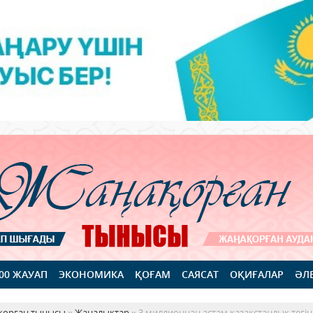
100 ЖАУАП
ЭКОНОМИКА
ҚОҒАМ
САЯСАТ
ОҚИҒАЛАР
ӘЛ
қорған тынысы
»
Жаңалықтар
» 3 миллионнан астам қазақстандық тегін