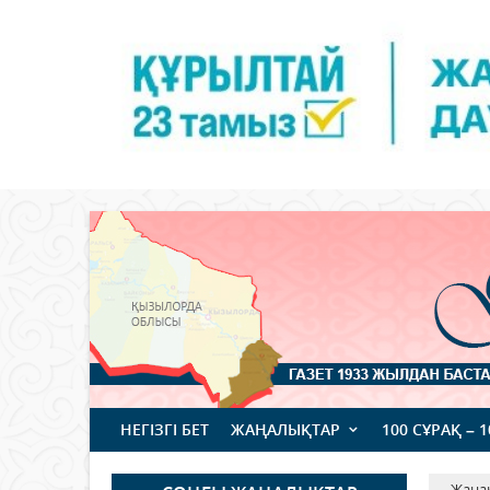
НЕГІЗГІ БЕТ
ЖАҢАЛЫҚТАР
100 СҰРАҚ – 
Жаңа