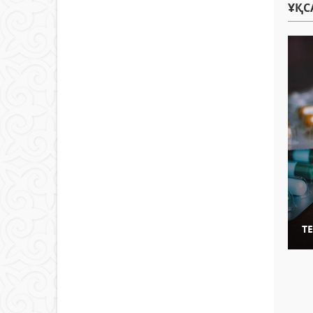
ҰҚС
ТЕ