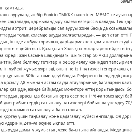
бағыт
ын қамтиды.
алы аурулардың бір бөлігін ТМККК пакетінен МӘМС-ке ауыстыру
ен сақталады, қаржыландыру көлемі өзгеріссіз қалады. Тек қарж
идты артрит, церебральды сал ауруы және басқа да созылмалы
ттарды толық көлемде алуды жалғастырады», — деп атап өтті Т
дың ішінде амбулаториялық дәрі-дәрмекпен қамтамасыз етуді
д теңгеге дейін өсті. Қазақстан Халықты жоғары деңгейде тегін
а кіреді: жан басына шаққандағы шығыстар 50 АҚШ долларына
нттің баға белгілеу тетіктерін реформалау жөніндегі тапсырм
лігі жүйелі жұмыс жүргізді, оның негізгі нәтижесі генерикалық
ер құнынан 30%-ға төмендеуі болды. Референттік елдердің жаң
а қосылу 7,8 мыңнан астам сауда атауларының бағаларын қайта 
лер қазірдің өзінде байқалды: мониторингтің қорытындысы б
ттардың арасында бағаның орта есеппен 11%-ға төмендеуі байқ
й дистрибьютердің сатып алу нәтижелері бойынша үнемдеу 70,5
ерді қосымша сатып алуға бағытталған.
 қорғау үшін таңбалау және қадағалау жүйесі енгізілді. Ол 
үсімдерінің 24%-ға өсуіне ықпал етті.
ндыруды дамыту жұмыстың жеке бағытына айналды. Медицина