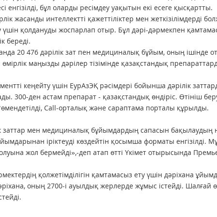
сі енгізілді, бұл оларды ресімдеу уақытын екі есеге қысқартты.
лік жасанды интеллектті қажеттіліктер мен жеткізілімдерді бол
 үшін қолдануды жоспарлап отыр. Бұл дәрі-дәрмекпен қамтамас
к береді.
анда 20 476 дәрілік зат пен медициналық бұйым, оның ішінде о
 өмірлік маңызды дәрілер тізімінде қазақстандық препараттар
ментті кеңейту үшін ЕурАзЭҚ рәсімдері бойынша дәрілік заттард
ды. 300-ден астам препарат - қазақстандық өндіріс. Өтініш б
төмендетілді, Сall-орталық және сараптама порталы құрылды.
к заттар мен медициналық бұйымдардың сапасын бақылаудың н
ұйымдарынан іріктеуді көздейтін қосымша форматы енгізілді. Мұ
олуына жол бермейді»,-деп атап өтті Үкімет отырысында Премь
рмектердің қолжетімділігін қамтамасыз ету үшін дәріхана ұйым
әріхана, оның 2700-і ауылдық жерлерде жұмыс істейді. Шалғай 
стейді.