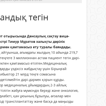
андық тегін
ет отырысында Денсаулық сақтау вице-
стрі Тимур Мұратов халықты дәрілік
армен қамтамасыз ету туралы баяндады.
 айтуынша, ағымдағы жылдың 10 айында 219,7
теңгеге 3 миллионнан астам пациент тегін дәрі-
екпен қамтамасыз етілген.Медициналық
арды үздіксіз жабдықтау үшін Бірыңғай
рибьютор 21 млрд теңге сомасына
детілмейтін дәрі-дәрмек қорын құрды.
қор медициналық ұйымдардың 2-3 айлық
тілігін жабуға мүмкіндік береді және онкология,
диабеті, қан ұюының бұзылуы, ағзалар мен
рді трансплантаттау және басқа да маңызды