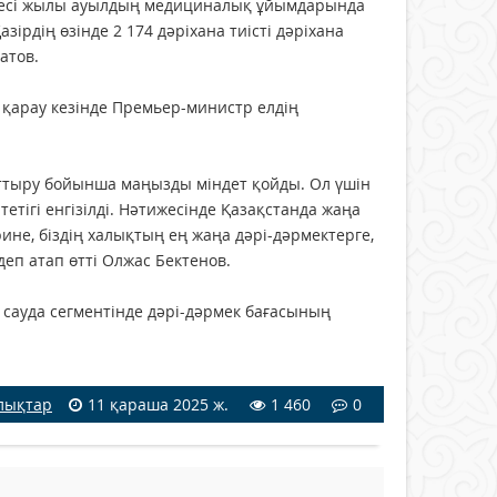
елесі жылы ауылдың медициналық ұйымдарында
рдің өзінде 2 174 дәріхана тиісті дәріхана
атов.
 қарау кезінде Премьер-министр елдің
рттыру бойынша маңызды міндет қойды. Ол үшін
тігі енгізілді. Нәтижесінде Қазақстанда жаңа
рине, біздің халықтың ең жаңа дәрі-дәрмектерге,
деп атап өтті Олжас Бектенов.
ауда сегментінде дәрі-дәрмек бағасының
лықтар
11 қараша 2025 ж.
1 460
0