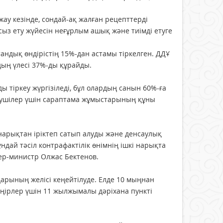
жау кезінде, сондай-ақ жалған рецепттерді
ыз ету жүйесін неғұрлым ашық және тиімді етуге
тандық өндірістің 15%-дан астамы тіркелген. ДДҰ
дың үлесі 37%-ды құрайды.
ы тіркеу жүргізіледі, бұл олардың санын 60%-ға
ерушілер үшін сараптама жұмыстарының құны
арықтан іріктеп сатып алуды және денсаулық
ндай тәсіл контрафактілік өнімнің ішкі нарықта
ер-министр Олжас Бектенов.
дарының желісі кеңейтілуде. Елде 10 мыңнан
өңірлер үшін 11 жылжымалы дәріхана пункті