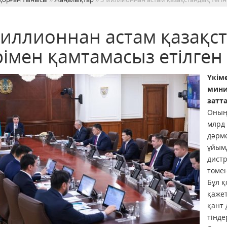
миллионнан астам қазақст
рімен қамтамасыз етілген
Үкім
мини
затт
Оның
млрд 
дәрм
ұйымд
дист
төмен
Бұл 
қажет
қант 
тінде