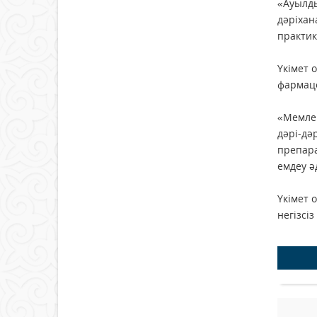
«Ауылды
дәріхан
практик
Үкімет 
фармаце
«Мемлек
дәрі-дә
препара
емдеу ә
Үкімет
негізсі