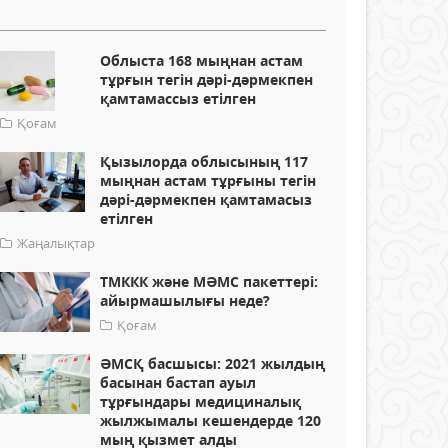
Облыста 168 мыңнан астам
тұрғын тегін дәрі-дәрмекпен
қамтамассыз етілген
Қоғам
Қызылорда облысының 117
мыңнан астам тұрғыны тегін
дәрі-дәрмекпен қамтамасыз
етілген
Жаңалықтар
ТМККК және МӘМС пакеттері:
айырмашылығы неде?
Қоғам
ӘМСҚ басшысы: 2021 жылдың
басынан бастап ауыл
тұрғындары медициналық
жылжымалы кешендерде 120
мың қызмет алды