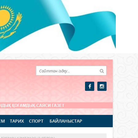
ЕМ
ТАРИХ
СПОРТ
БАЙЛАНЫСТАР
 дәрімен қамтамасыз етілген