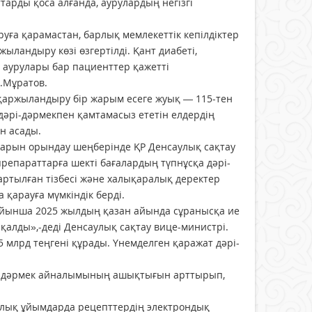
тарды қоса алғанда, аурулардың негізгі
ға қарамастан, барлық мемлекеттік кепілдіктер
ыландыру көзі өзгертілді. Қант диабеті,
 аурулары бар пациенттер қажетті
.Мұратов.
 қаржыландыру бір жарым есеге жуық — 115-тен
 дәрі-дәрмекпен қамтамасыз ететін елдердің
н асады.
аларын орындау шеңберінде ҚР Денсаулық сақтау
 препараттарға шекті бағалардың түпнұсқа дәрі-
артылған тізбесі және халықаралық деректер
қарауға мүмкіндік берді.
ойынша 2025 жылдың қазан айында сұранысқа ие
алды»,-деді Денсаулық сақтау вице-министрі.
 млрд теңгені құрады. Үнемделген қаражат дәрі-
дәрі-дәрмек айналымының ашықтығын арттырып,
лық ұйымдарда рецепттердің электрондық