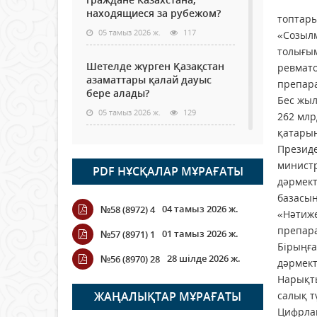
находящиеся за рубежом?
топтар
05 тамыз 2026 ж.
117
«Созылм
толығым
Шетелде жүрген Қазақстан
ревмато
азаматтары қалай дауыс
препара
бере алады?
Бес жыл
05 тамыз 2026 ж.
129
262 млр
қатарын
Кассадағы баға мен сөредегі
Президе
баға әр түрлі болған
министр
PDF НҰСҚАЛАР МҰРАҒАТЫ
жағдайда
дәрмект
04 тамыз 2026 ж.
108
базасын
04 тамыз 2026 ж.
№58 (8972) 4
«Нәтиже
ҮКІМЕТТІК ЕМЕС ҰЙЫМДАРҒА
препара
01 тамыз 2026 ж.
№57 (8971) 1
АРНАЛҒАН СЫЙЛЫҚАҚЫ
Бірыңға
КОНКУРСЫНА ӨТІНІМ
28 шілде 2026 ж.
№56 (8970) 28
дәрмект
ҚАБЫЛДАУ БАСТАЛДЫ
Нарықты
04 тамыз 2026 ж.
107
ЖАҢАЛЫҚТАР МҰРАҒАТЫ
салық т
Цифрла