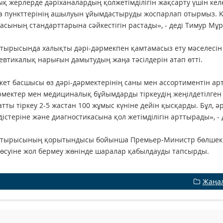
қ жерлерде дәріханалардың қолжетімділігін жақсарту үшін к
а пункттерінің ашылуын ұйымдастыруды жоспарлап отырмыз. Қазі
асының стандарттарына сәйкестігін растады», - деді Тимур Мұр
отырысында халықты дәрі-дәрмекпен қамтамасыз ету мәселесін
втикалық нарығын дамытудың жаңа тәсілдерін атап өтті.
ет басшысы өз дәрі-дәрмектерінің саны мен ассортиментін а
рмектер мен медициналық бұйымдарды тіркеудің жеңілдетілген те
тты тіркеу 2-5 жастан 100 жұмыс күніне дейін қысқарды. Бұл, ә
дістеріне және диагностикасына қол жетімділігін арттырады», - 
 отырысының қорытындысы бойынша Премьер-Министр бөлшек с
з өсуіне жол бермеу жөнінде шаралар қабылдауды тапсырды.
Жаңа