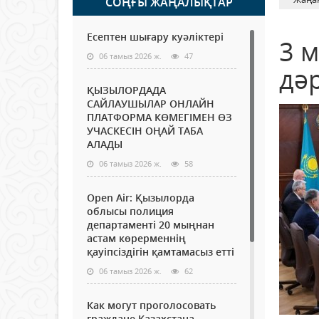
СОҢҒЫ ЖАҢАЛЫҚТАР
Есептен шығару куәліктері
3 
06 тамыз 2026 ж.
47
дә
ҚЫЗЫЛОРДАДА
САЙЛАУШЫЛАР ОНЛАЙН
ПЛАТФОРМА КӨМЕГІМЕН ӨЗ
УЧАСКЕСІН ОҢАЙ ТАБА
АЛАДЫ
06 тамыз 2026 ж.
58
Open Air: Қызылорда
облысы полиция
департаменті 20 мыңнан
астам көрерменнің
қауіпсіздігін қамтамасыз етті
06 тамыз 2026 ж.
62
Как могут проголосовать
граждане Казахстана,