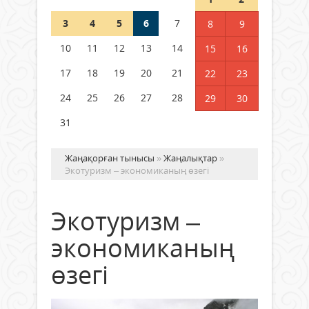
3
4
5
6
7
8
9
Германия аптап ыстыққа
байланысты суды үнемдей
10
11
12
13
14
15
16
бастады
17
18
19
20
21
22
23
04 тамыз 2026 ж.
94
24
25
26
27
28
29
30
31
Жаңақорған тынысы
»
Жаңалықтар
»
Экотуризм – экономиканың өзегі
Экотуризм –
экономиканың
өзегі