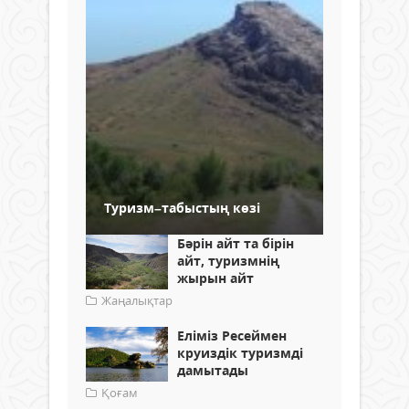
Туризм–табыстың көзі
Бәрін айт та бірін
айт, туризмнің
жырын айт
Жаңалықтар
Еліміз Ресеймен
круиздік туризмді
дамытады
Қоғам