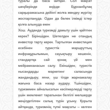
туралы да баса айтқан. Сол мақсат
шеңберінде өңірде Бұрханбұлақ
сарқырамасына дейінгі жолға жөндеу жүргізу
жоспарлануда. Одан да бөлек ілкімді істер
қолға алынуда екен
Хош. Ауданда туризмді дамыту үшін қайтпек
керек? Біріншіден. Шетелден не отандық
инвестор тарту керек. Тартылған инвестиция
есебінен туристтік маршруттың
инфрақұрылымын, сауықтыру кешенін,
стандартқа сай қонақ үй мен
мейрамханасын салу. Екіншіден, туристік
нысандарды маркетинг саласында
жандандыру, яғни, үш тілде жарнамалау
жағына баса назар аудару. Үшіншіден,
туризммен айналысатын кәсіпкерлерді тарту
үшін мемлекет тарапынан белгілі мөлшерде
жеңілдетілген салық түрін ұсыну. Қорыта
айтқанда, туризмнің түпкі мақсаты – келген