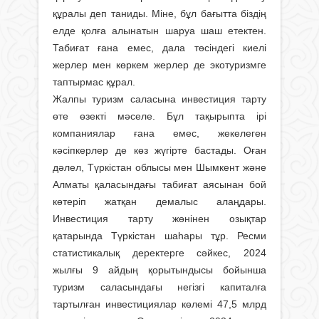
құралы деп таниды. Міне, бұл бағытта біздің
елде қолға алынатын шаруа шаш етектен.
Табиғат ғана емес, дала төсіндегі киелі
жерлер мен көркем жерлер де экотуризмге
таптырмас құрал.
Жалпы туризм саласына инвестиция тарту
өте өзекті мәселе. Бұл тақырыпта ірі
компаниялар ғана емес, жекелеген
кәсіпкерлер де көз жүгірте бастады. Оған
дәлел, Түркістан облысы мен Шымкент және
Алматы қаласындағы табиғат аясынан бой
көтеріп жатқан демалыс алаңдары.
Инвестиция тарту жөнінен озықтар
қатарында Түркістан шаһары тұр. Ресми
статистикалық деректерге сәйкес, 2024
жылғы 9 айдың қорытындысы бойынша
туризм саласындағы негізгі капиталға
тартылған инвестициялар көлемі 47,5 млрд