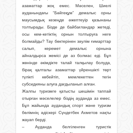
азаматтар жоқ емес. Мәселен, Шиелі
ауданындағы “Бәйгеқұм” демалыс орны
маусымдық кезеңде әжептеуір қазынаны
толтырады. Бізде де байбағландар жетеді,
осы кем-кетіктің орнын толтыруға неге
болмайды? Тау бөктерінен зәулім ғимарттар
салып, керемет демалыс орнына
айналдырса жемісі де аз болмас еді. Бұл
жөнінде әкімдікте талай талқылау болуда,
бірақ қалталы азаматтар үйреншікті төрт
түлікті көбейтіп, мемлекеттен тегін
субсидияны алуға дағдыланып алған.
Жалпы туризмге қатысты шешімін таппай
отырған мәселелер біздің ауданда аз емес.
Бұл жайында аудандық спорт және туризм
бөлімнің әдіскері Сүндетбек Ахметов нақты
жауап берді.
– Ауданда белгіленген туристік