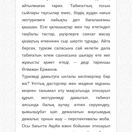
айтылмаған тарих. Табиғаттың тосын
сыйлары таусылар емес, біздің аудан нағыз
экотуризмге лайықты деп бағаланғаны
қашшан. Ескі қалашықтар мен тау етегіндегі
таңбалы тастар, үңгірлерге саяхат жасау
қазақтың өткенінен сыр шертіп тұрады. Айта
берсек, туризм саласына сай келетін дала
табиғатын әлем сахнасына шығару өте көп
жұмысты қажет етеді, – деді тарихшы
Әлімжан Ержанов.
Туризмді дамытуға ынталы кәсіпкерлер бар
ма? Ұлттық дәстүрлер мен мәдени мұраны
кеңінен танымал ету мақсатында этноауыл
құрып, экотуризмді дамытып, табиғат
аясында балық аулау, атпен серуендеу,
қымызшұбат ішіп демалатын маусымдық
демалыс орнын ашу – перспективалы жоба.
Осы бағытта Ақүйік өзені бойынан этноауыл