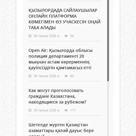
ҚЫЗЫЛОРДАДА САЙЛАУШЫЛАР
ОНЛАЙН ПЛАТФОРМА
КӨМЕГІМЕН ӨЗ УЧАСКЕСІН ОҢАЙ
ТАБА АЛАДЫ
06 тамыз 2026 ж.
56
Open Air: Қызылорда облысы
полиция департаменті 20
мыңнан астам көрерменнің
қауіпсіздігін қамтамасыз етті
06 тамыз 2026 ж.
60
Как могут проголосовать
граждане Казахстана,
находящиеся за рубежом?
05 тамыз 2026 ж.
117
Шетелде жүрген Қазақстан
азаматтары қалай дауыс бере