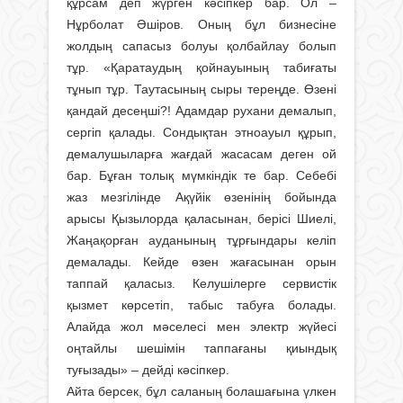
құрсам деп жүрген кәсіпкер бар. Ол –
Нұрболат Әшіров. Оның бұл бизнесіне
жолдың сапасыз болуы қолбайлау болып
тұр. «Қаратаудың қойнауының табиғаты
тұнып тұр. Таутасының сыры тереңде. Өзені
қандай десеңші?! Адамдар рухани демалып,
сергіп қалады. Сондықтан этноауыл құрып,
демалушыларға жағдай жасасам деген ой
бар. Бұған толық мүмкіндік те бар. Себебі
жаз мезгілінде Ақүйік өзенінің бойында
арысы Қызылорда қаласынан, берісі Шиелі,
Жаңақорған ауданының тұрғындары келіп
демалады. Кейде өзен жағасынан орын
таппай қаласыз. Келушілерге сервистік
қызмет көрсетіп, табыс табуға болады.
Алайда жол мәселесі мен электр жүйесі
оңтайлы шешімін таппағаны қиындық
туғызады» – дейді кәсіпкер.
Айта берсек, бұл саланың болашағына үлкен