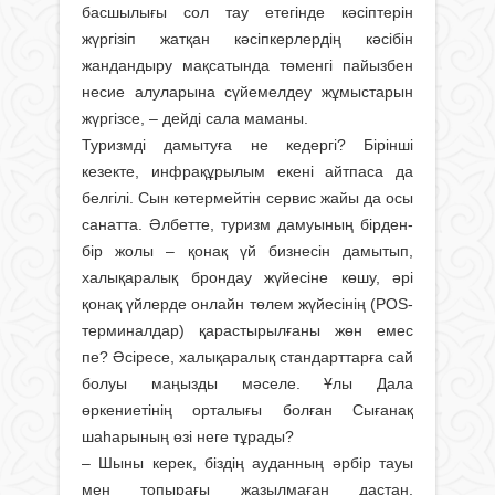
басшылығы сол тау етегінде кәсіптерін
жүргізіп жатқан кәсіпкерлердің кәсібін
жандандыру мақсатында төменгі пайызбен
несие алуларына сүйемелдеу жұмыстарын
жүргізсе, – дейді сала маманы.
Туризмді дамытуға не кедергі? Бірінші
кезекте, инфрақұрылым екені айтпаса да
белгілі. Сын көтермейтін сервис жайы да осы
санатта. Әлбетте, туризм дамуының бірден-
бір жолы – қонақ үй бизнесін дамытып,
халықаралық брондау жүйесіне көшу, әрі
қонақ үйлерде онлайн төлем жүйесінің (POS-
терминалдар) қарастырылғаны жөн емес
пе? Әсіресе, халықаралық стандарттарға сай
болуы маңызды мәселе. Ұлы Дала
өркениетінің орталығы болған Сығанақ
шаһарының өзі неге тұрады?
– Шыны керек, біздің ауданның әрбір тауы
мен топырағы жазылмаған дастан,