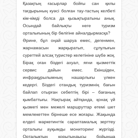
Қазақтың ғасырлар бойғы сан қилы
тағдырының куәсі болған тау-тастың келбеті
кім-кімді болса да қызықтыратыны анық.
Осындай байлықты неге туризм
орталығының бір бөлігіне айналдырмасқа?
Әрине, бұл оңай шаруа емес, дегенмен,
жарнамасын жарқыратып, сұлулығын
суреттей алсақ туристер келетініне шүбә жоқ.
Бірақ оған біздегі ахуал, яғни қызметтік
сервис дайын емес. Екіншіден,
инфрақұрылымның нашарлығы үлкен
кедергі. Біздегі отандық туризмнің бағын
байлап отырған себептің бірі – бағаның
қымбаттығы. Нақтырақ айтқанда, қонақ үй
қызметі мен межелі маршруттар өтемі шет
мемлекеттен бірнеше есе жоғары. Жақында
елдегі маркетингтік сараптамалық зерттеу
орталығы ауқымды мониторинг жүргізді.
Орталықтың қорытындысы бойынша