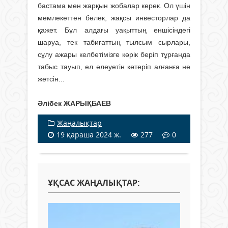
бастама мен жарқын жобалар керек. Ол үшін
мемлекеттен бөлек, жақсы инвесторлар да
қажет. Бұл алдағы уақыттың еншісіндегі
шаруа, тек табиғаттың тылсым сырлары,
сұлу ажары келбетімізге көрік беріп тұрғанда
табыс тауып, ел әлеуетін көтеріп алғанға не
жетсін...
Әлібек ЖАРЫҚБАЕВ
Жаңалықтар
19 қараша 2024 ж.
277
0
ҰҚСАС ЖАҢАЛЫҚТАР: