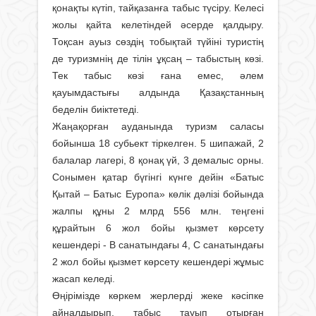
қонақты күтіп, тайқазанға табыс түсіру. Келесі
жолы қайта келетіндей әсерде қалдыру.
Тоқсан ауыз сөздің тобықтай түйіні туристің
де туризмнің де тілін ұқсаң – табыстың көзі.
Тек табыс көзі ғана емес, әлем
қауымдастығы алдында Қазақстанның
беделін биіктетеді.
Жаңақорған ауданында туризм саласы
бойынша 18 субьект тіркелген. 5 шипажай, 2
балалар лагері, 8 қонақ үй, 3 демалыс орны.
Сонымен қатар бүгінгі күнге дейін «Батыс
Қытай – Батыс Еуропа» көлік дәлізі бойында
жалпы құны 2 млрд 556 млн. теңгені
құрайтын 6 жол бойы қызмет көрсету
кешендері - В санатындағы 4, С санатындағы
2 жол бойы қызмет көрсету кешендері жұмыс
жасап келеді.
Өңірімізде көркем жерлерді жеке кәсіпке
айналдырып, табыс тауып отырған