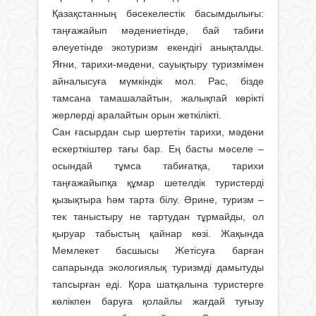
Қазақстанның бәсекелестік басымдылығы:
таңғажайып мәдениетінде, бай табиғи
әлеуетінде экотуризм екендігі анықталды.
Яғни, тарихи-мәдени, сауықтыру туризмімен
айналысуға мүмкіндік мол. Рас, бізде
тамсана тамашалайтын, жалықпай көрікті
жерлерді аралайтын орын жеткілікті.
Сан ғасырдан сыр шертетін тарихи, мәдени
ескерткіштер тағы бар. Ең басты мәселе –
осындай тұмса табиғатқа, тарихи
таңғажайыпқа құмар шетелдік туристерді
қызықтыра һәм тарта білу. Әрине, туризм –
тек таныстыру не тартудан тұрмайды, ол
қыруар табыстың қайнар көзі. Жақында
Мемлекет басшысы Жетісуға барған
сапарында экологиялық туризмді дамытуды
тапсырған еді. Қора шатқалына туристерге
көлікпен баруға қолайлы жағдай туғызу