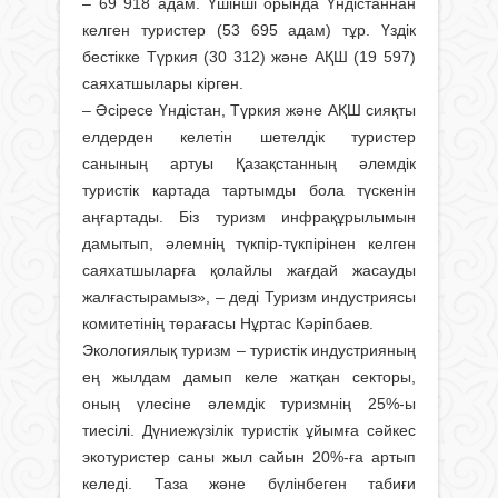
– 69 918 адам. Үшінші орында Үндістаннан
келген туристер (53 695 адам) тұр. Үздік
бестікке Түркия (30 312) және АҚШ (19 597)
саяхатшылары кірген.
– Әсіресе Үндістан, Түркия және АҚШ сияқты
елдерден келетін шетелдік туристер
санының артуы Қазақстанның әлемдік
туристік картада тартымды бола түскенін
аңғартады. Біз туризм инфрақұрылымын
дамытып, әлемнің түкпір-түкпірінен келген
саяхатшыларға қолайлы жағдай жасауды
жалғастырамыз», – деді Туризм индустриясы
коми­тетінің төрағасы Нұртас Кәріпбаев.
Экологиялық туризм – туристік индустрияның
ең жылдам дамып келе жатқан секторы,
оның үлесіне әлемдік туризмнің 25%-ы
тиесілі. Дүниежүзілік туристік ұйымға сәйкес
экотуристер саны жыл сайын 20%-ға артып
келеді. Таза және бүлінбеген табиғи