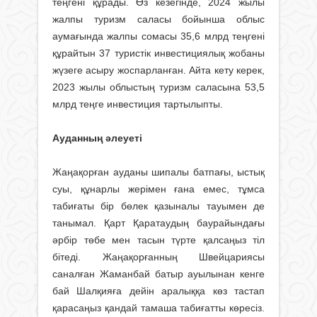
теңгені құрады. Өз кезегінде, 2024 жылы
жалпы туризм саласы бойынша облыс
аумағында жалпы сомасы 35,6 млрд теңгені
құрайтын 37 туристік инвестициялық жобаны
жүзеге асыру жоспарланған. Айта кету керек,
2023 жылы облыстың туризм саласына 53,5
млрд теңге инвестиция тартылыпты.
Ауданның әлеуеті
Жаңақорған ауданы шипалы батпағы, ыстық
суы, құнарлы жерімен ғана емес, тұмса
табиғаты бір бөлек қазыналы тауымен де
танымал. Қарт Қаратаудың баурайындағы
әрбір төбе мен тасын түрте қалсаңыз тіл
бітеді. Жаңақорғанның Швейцариясы
саналған Жаманбай батыр ауылынан кенге
бай Шалқияға дейін аралыққа көз тастап
қарасаңыз қандай тамаша табиғатты көресіз.