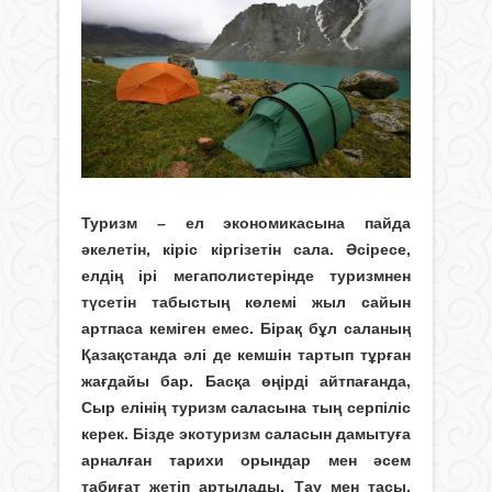
Туризм – ел экономикасына пайда
әкелетін, кіріс кіргізетін сала. Әсіресе,
елдің ірі мегаполистерінде туризмнен
түсетін табыстың көлемі жыл сайын
артпаса кеміген емес. Бірақ бұл саланың
Қазақстанда әлі де кемшін тартып тұрған
жағдайы бар. Басқа өңірді айтпағанда,
Сыр елінің туризм саласына тың серпіліс
керек. Бізде экотуризм саласын дамытуға
арналған тарихи орындар мен әсем
табиғат жетіп артылады. Тау мен тасы,