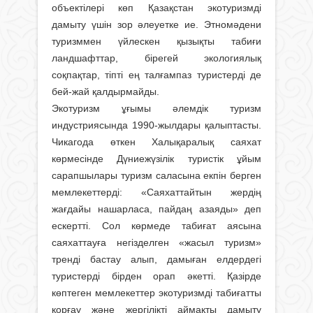
объектілері көп Қазақстан экотуризмді
дамыту үшін зор әлеуетке ие. Этномәдени
туризммен үйлескен қызықты табиғи
ландшафттар, бірегей экологиялық
соқпақтар, тіпті ең талғампаз туристерді де
бей-жай қалдырмайды.
Экотуризм ұғымы әлемдік туризм
индустриясында 1990-жылдары қалыптасты.
Чикагода өткен Халықаралық саяхат
көрмесінде Дүниежүзілік туристік ұйым
сарапшылары туризм саласына екпін берген
мемлекеттерді: «Саяхаттайтын жердің
жағдайы нашарласа, пайдаң азаяды» деп
ескертті. Сол көрмеде табиғат аясына
саяхаттауға негізделген «жасыл туризм»
тренді бастау алып, дамыған елдердегі
туристерді бірден орап әкетті. Қазірде
көптеген мемлекеттер экотуризмді табиғатты
қорғау және жергілікті аймақты дамыту