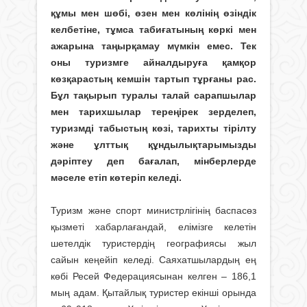
құмы мен шөбі, өзен мен көлінің өзіндік
келбетіне, тұмса табиғатының көркі мен
ажарына таңырқамау мүмкін емес. Тек
оны туризмге айналдыруға қамқор
көзқарастың кемшін тартып тұрғаны рас.
Бұл тақырып туралы талай сарапшылар
мен тарихшылар тереңірек зерделеп,
туризмді табыстың көзі, тарихты тірілту
және ұлттық құндылықтарымызды
дәріптеу деп бағалап, мінберлерде
мәселе етіп көтеріп келеді.
Туризм және спорт министрлігінің баспасөз
қыз­меті хабарлағандай, елімізге келетін
шетелдік туристердің географиясы жыл
сайын кеңейіп келеді. Саяхатшылардың ең
көбі Ресей Федерациясынан келген – 186,1
мың адам. Қытайлық туристер екінші орында