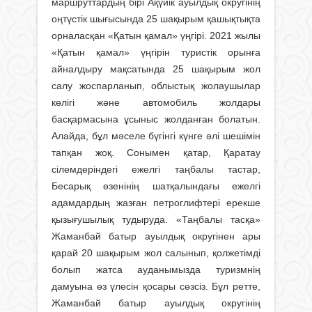
маршруттардың бірі Ақүйік ауылдық округінің
оңтүстік шығысында 25 шақырым қашықтықта
орналасқан «Қатын қамал» үңгірі. 2021 жылы
«Қатын қамал» үңгірін туристік орынға
айналдыру мақсатында 25 шақырым жол
салу жоспарланып, облыстық жолаушылар
көлігі және автомобиль жолдары
басқармасына ұсыныс жолданған болатын.
Алайда, бұл мәселе бүгінгі күнге әлі шешімін
тапқан жоқ. Сонымен қатар, Қаратау
сілемдеріндегі ежелгі таңбалы тастар,
Бесарық өзенінің шатқалындағы ежелгі
адамдардың жазған петроглифтері ерекше
қызығушылық тудыруда. «Таңбалы тасқа»
Жаманбай батыр ауылдық округінен ары
қарай 20 шақырым жол салынып, қолжетімді
болып жатса ауданымызда туризмнің
дамуына өз үлесін қосары сөзсіз. Бұл ретте,
Жаманбай батыр ауылдық округінің