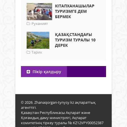
КІТАПХАНАШЫЛАР
ТУРИЗМГЕ ДЕМ
БЕРМЕК
Руханият
ҚАЗАҚСТАНДАҒЫ
ТУРИЗМ ТУРАЛЫ 10
ДЕРЕК
Тарих
Пікір қалдыру
© 2026. Zhanaqorgan-tynysy.kz ақпараттық
агенттігі.
Қазақстан Республикасы Ақпарат және
Қоғамдық даму министрлігі, Ақпарат
комитетінің тіркеу туралы № KZ12VPY00052387