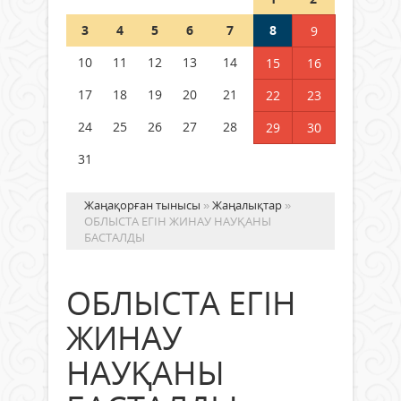
Шетелде жүрген Қазақстан
3
4
5
6
7
8
9
азаматтары қалай дауыс бере
алады?
10
11
12
13
14
15
16
05 тамыз 2026 ж.
158
17
18
19
20
21
22
23
24
25
26
27
28
29
30
31
Жаңақорған тынысы
»
Жаңалықтар
»
ОБЛЫСТА ЕГІН ЖИНАУ НАУҚАНЫ
БАСТАЛДЫ
ОБЛЫСТА ЕГІН
ЖИНАУ
НАУҚАНЫ