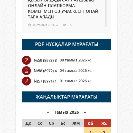
ОНЛАЙН ПЛАТФОРМА
КӨМЕГІМЕН ӨЗ УЧАСКЕСІН ОҢАЙ
ТАБА АЛАДЫ
06 тамыз 2026 ж.
89
Open Air: Қызылорда облысы
PDF НҰСҚАЛАР МҰРАҒАТЫ
полиция департаменті 20
мыңнан астам көрерменнің
қауіпсіздігін қамтамасыз етті
08 тамыз 2026 ж.
№59 (8973) 8
06 тамыз 2026 ж.
101
04 тамыз 2026 ж.
№58 (8972) 4
Wi-Fi ҚАБЫРҒА АРҚЫЛЫ ҚАЛАЙ
01 тамыз 2026 ж.
№57 (8971) 1
ӨТЕДІ?
06 тамыз 2026 ж.
266
ЖАҢАЛЫҚТАР МҰРАҒАТЫ
Как могут проголосовать
граждане Казахстана,
«
Тамыз 2026 »
находящиеся за рубежом?
Дс
Сс
Ср
Бс
Жм
Сб
Жс
05 тамыз 2026 ж.
147
1
2