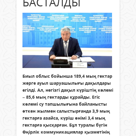
БАСТАЛДЫ
Биыл облыс бойынша 189,4 мың гектар
жерге ауыл шаруашылығы дақылдары
егілді. Ал, негізгі дақыл күрiштің көлемі
– 85,6 мың гектарды құрайды. Егіс
көлемі су тапшылығына байланысты
өткен жылмен салыстырғанда 3,9 мың
гектарға азайса, күріш өнімі 3,4 мың
гектарға қысқарған. Бұл туралы бүгін
Өңірлік коммуникациялар қызметінің