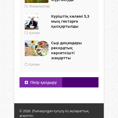
Жаңалықтар
Күріштің көлемі 5,3
мың гектарға
қысқартылды
Қоғам
Сыр диқандары
рекордтық
көрсеткішті
жаңартты
Қоғам
Пікір қалдыру
© 2026. Zhanaqorgan-tynysy.kz ақпараттық
агенттігі.