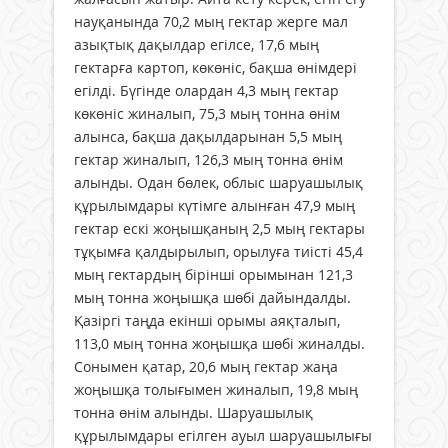
науқанында 70,2 мың гектар жерге мал
азықтық дақылдар егілсе, 17,6 мың
гектарға картоп, көкөніс, бақша өнімдері
егілді. Бүгінде олардан 4,3 мың гектар
көкөніс жиналып, 75,3 мың тонна өнім
алынса, бақша дақылдарынан 5,5 мың
гектар жиналып, 126,3 мың тонна өнім
алынды. Одан бөлек, облыс шаруашылық
құрылымдары күтімге алынған 47,9 мың
гектар ескі жоңышқаның 2,5 мың гектары
тұқымға қалдырылып, орылуға тиісті 45,4
мың гектардың бірінші орымынан 121,3
мың тонна жоңышқа шөбі дайындалды.
Қазіргі таңда екінші орымы аяқталып,
113,0 мың тонна жоңышқа шөбі жиналды.
Сонымен қатар, 20,6 мың гектар жаңа
жоңышқа толығымен жиналып, 19,8 мың
тонна өнім алынды. Шаруашылық
құрылымдары егілген ауыл шаруашылығы