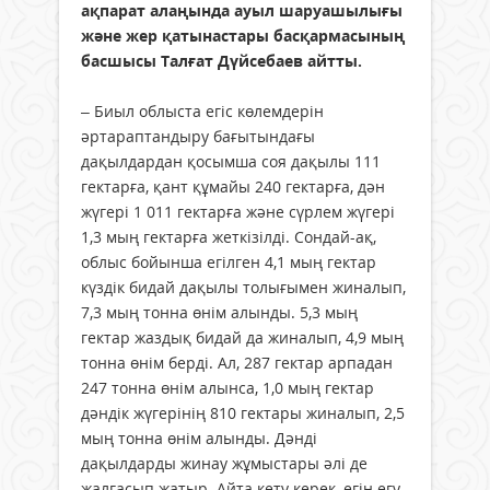
ақпарат алаңында ауыл шаруашылығы
және жер қатынастары басқармасының
басшысы Талғат Дүйсебаев айтты.
– Биыл облыста егіс көлемдерін
әртараптандыру бағытындағы
дақылдардан қосымша соя дақылы 111
гектарға, қант құмайы 240 гектарға, дән
жүгері 1 011 гектарға және сүрлем жүгері
1,3 мың гектарға жеткізілді. Сондай-ақ,
облыс бойынша егілген 4,1 мың гектар
күздік бидай дақылы толығымен жиналып,
7,3 мың тонна өнім алынды. 5,3 мың
гектар жаздық бидай да жиналып, 4,9 мың
тонна өнім берді. Ал, 287 гектар арпадан
247 тонна өнім алынса, 1,0 мың гектар
дәндік жүгерінің 810 гектары жиналып, 2,5
мың тонна өнім алынды. Дәнді
дақылдарды жинау жұмыстары әлі де
жалғасып жатыр. Айта кету керек, егін егу