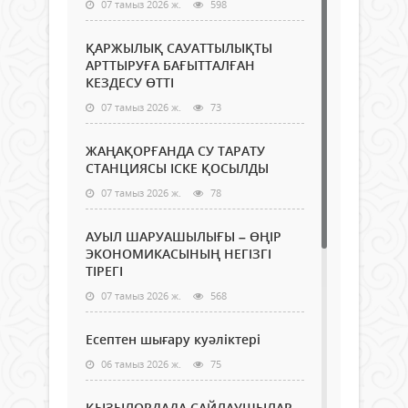
07 тамыз 2026 ж.
598
ҚАРЖЫЛЫҚ САУАТТЫЛЫҚТЫ
АРТТЫРУҒА БАҒЫТТАЛҒАН
КЕЗДЕСУ ӨТТІ
07 тамыз 2026 ж.
73
ЖАҢАҚОРҒАНДА СУ ТАРАТУ
СТАНЦИЯСЫ ІСКЕ ҚОСЫЛДЫ
07 тамыз 2026 ж.
78
АУЫЛ ШАРУАШЫЛЫҒЫ – ӨҢІР
ЭКОНОМИКАСЫНЫҢ НЕГІЗГІ
ТІРЕГІ
07 тамыз 2026 ж.
568
Есептен шығару куәліктері
06 тамыз 2026 ж.
75
ҚЫЗЫЛОРДАДА САЙЛАУШЫЛАР