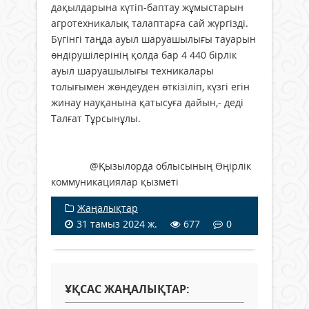
дақылдарына күтіп-баптау жұмыстарын
агротехникалық талаптарға сай жүргізді.
Бүгінгі таңда ауыл шаруашылығы тауарын
өндірушілерінің қолда бар 4 440 бірлік
ауыл шаруашылығы техникалары
толығымен жөндеуден өткізіліп, күзгі егін
жинау науқанына қатысуға дайын,- деді
Талғат Тұрсынұлы.
@Қызылорда облысының Өңірлік
коммуникациялар қызметі
Жаңалықтар
31 тамыз 2024 ж.
677
0
ҰҚСАС ЖАҢАЛЫҚТАР: