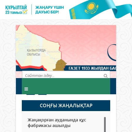
СОҢҒЫ ЖАҢАЛЫҚТАР
Жаңақорған ауданында құс
фабрикасы ашылды