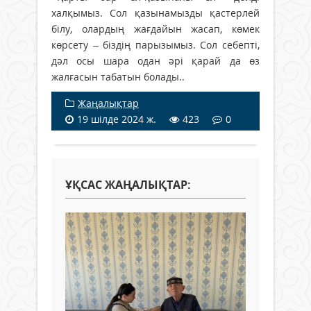
халқымыз. Сол қазынамызды қастерлей
білу, олардың жағдайын жасап, көмек
көрсету – біздің парызымыз. Сол себепті,
дәл осы шара одан әрі қарай да өз
жалғасын табатын болады..
Жаңалықтар
19 шілде 2024 ж.
423
0
ҰҚСАС ЖАҢАЛЫҚТАР: