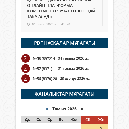
ОНЛАЙН ПЛАТФОРМА
КӨМЕГІМЕН ӨЗ УЧАСКЕСІН ОҢАЙ
ТАБА АЛАДЫ
06 тамыз 2026 ж.
78
Open Air: Қызылорда облысы
PDF НҰСҚАЛАР МҰРАҒАТЫ
полиция департаменті 20
мыңнан астам көрерменнің
қауіпсіздігін қамтамасыз етті
04 тамыз 2026 ж.
№58 (8972) 4
06 тамыз 2026 ж.
84
01 тамыз 2026 ж.
№57 (8971) 1
Wi-Fi ҚАБЫРҒА АРҚЫЛЫ ҚАЛАЙ
28 шілде 2026 ж.
№56 (8970) 28
ӨТЕДІ?
06 тамыз 2026 ж.
255
ЖАҢАЛЫҚТАР МҰРАҒАТЫ
Как могут проголосовать
граждане Казахстана,
«
Тамыз 2026 »
находящиеся за рубежом?
Дс
Сс
Ср
Бс
Жм
Сб
Жс
05 тамыз 2026 ж.
134
1
2