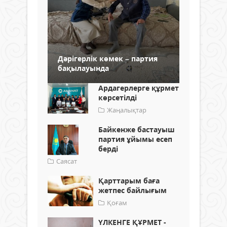
Дәрігерлік көмек – партия
бақылауында
Ардагерлерге құрмет
көрсетілді
Жаңалықтар
Байкенже бастауыш
партия ұйымы есеп
берді
Саясат
Қарттарым баға
жетпес байлығым
Қоғам
ҮЛКЕНГЕ ҚҰРМЕТ -