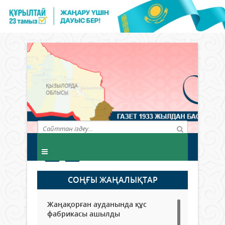
СОҢҒЫ ЖАҢАЛЫҚТАР
Жаңақорған ауданында құс
фабрикасы ашылды