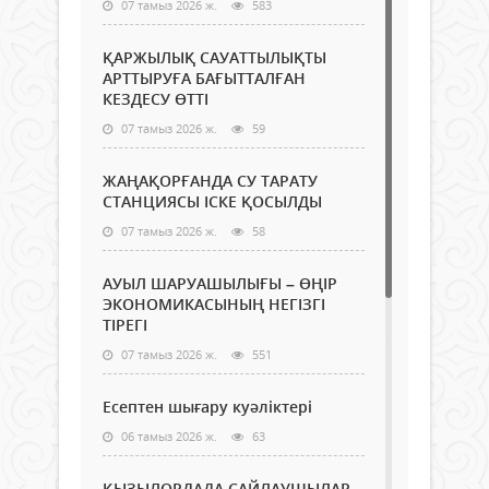
07 тамыз 2026 ж.
583
ҚАРЖЫЛЫҚ САУАТТЫЛЫҚТЫ
АРТТЫРУҒА БАҒЫТТАЛҒАН
КЕЗДЕСУ ӨТТІ
07 тамыз 2026 ж.
59
ЖАҢАҚОРҒАНДА СУ ТАРАТУ
СТАНЦИЯСЫ ІСКЕ ҚОСЫЛДЫ
07 тамыз 2026 ж.
58
АУЫЛ ШАРУАШЫЛЫҒЫ – ӨҢІР
ЭКОНОМИКАСЫНЫҢ НЕГІЗГІ
ТІРЕГІ
07 тамыз 2026 ж.
551
Есептен шығару куәліктері
06 тамыз 2026 ж.
63
ҚЫЗЫЛОРДАДА САЙЛАУШЫЛАР