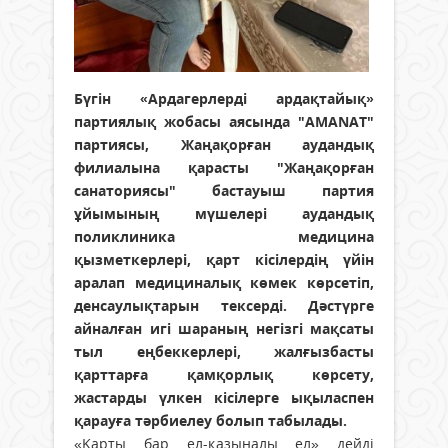
Бүгін «Ардагерлерді ардақтайық»
партиялық жобасы аясында "AMANAT"
партиясы, Жаңақорған аудандық
филиалына қарасты "Жаңақорған
санаториясы" бастауыш партия
ұйымының мүшелері аудандық
поликлиника медицина
қызметкерлері, қарт кісілердің үйін
аралап медициналық көмек көрсетіп,
денсаулықтарын тексерді. Дәстүрге
айналған игі шараның негізгі мақсаты
тыл еңбеккерлері, жалғызбасты
қарттарға қамқорлық көрсету,
жастарды үлкен кісілерге ықыласпен
қарауға тәрбиелеу болып табылады.
«Қарты бар ел-қазыналы ел» дейді