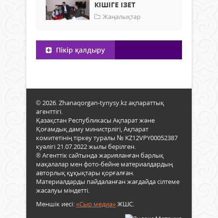
КІШІГЕ ІЗЕТ
Жаңалықтар
Пікір қалдыру
© 2026. Zhanaqorgan-tynysy.kz ақпараттық
агенттігі.
Қазақстан Республикасы Ақпарат және
Қоғамдық даму министрлігі, Ақпарат
комитетінің тіркеу туралы № KZ12VPY00052387
куәлігі 21.07.2022 жылы берілген.
® Агенттік сайтында жарияланған барлық
мақалалар мен фото-бейне материалдардың
авторлық құқықтары қорғалған.
Материалдарды пайдаланған жағдайда сілтеме
жасалуы міндетті.
Меншік иесі:
«Сыр медиа»
ЖШС.