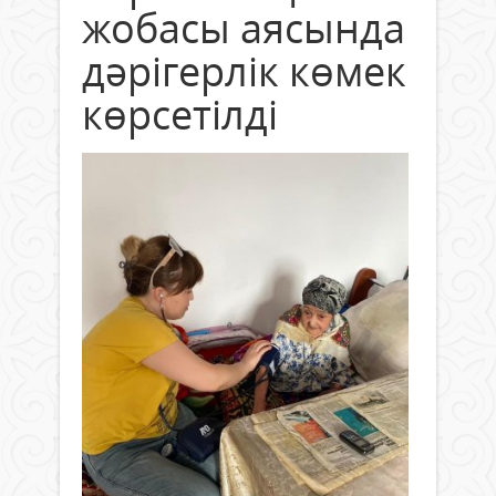
жобасы аясында
дәрігерлік көмек
көрсетілді