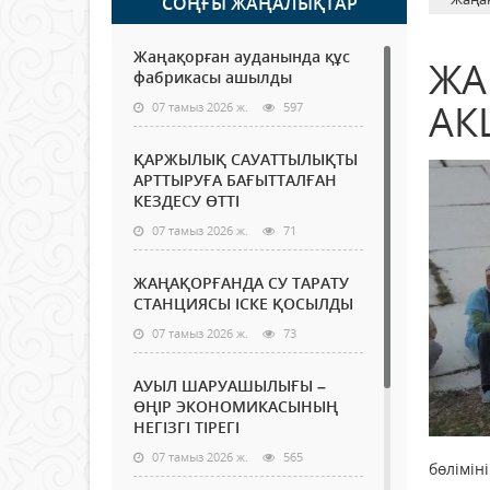
СОҢҒЫ ЖАҢАЛЫҚТАР
Жаңақорған ауданында құс
ЖА
фабрикасы ашылды
АК
07 тамыз 2026 ж.
597
ҚАРЖЫЛЫҚ САУАТТЫЛЫҚТЫ
АРТТЫРУҒА БАҒЫТТАЛҒАН
КЕЗДЕСУ ӨТТІ
07 тамыз 2026 ж.
71
ЖАҢАҚОРҒАНДА СУ ТАРАТУ
СТАНЦИЯСЫ ІСКЕ ҚОСЫЛДЫ
07 тамыз 2026 ж.
73
АУЫЛ ШАРУАШЫЛЫҒЫ –
ӨҢІР ЭКОНОМИКАСЫНЫҢ
НЕГІЗГІ ТІРЕГІ
07 тамыз 2026 ж.
565
бөлімі