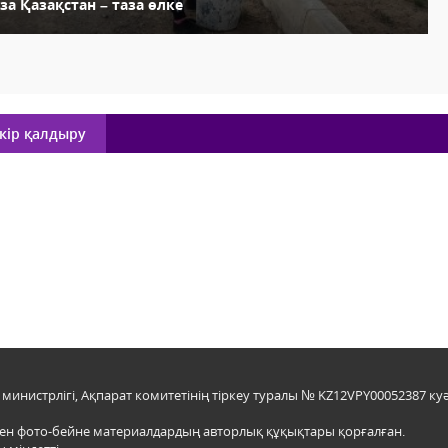
за Қазақстан – таза өлке
кір қалдыру
инистрлігі, Ақпарат комитетінің тіркеу туралы № KZ12VPY00052387 куә
мен фото-бейне материалдардың авторлық құқықтары қорғалған.