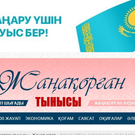
100 ЖАУАП
ЭКОНОМИКА
ҚОҒАМ
САЯСАТ
ОҚИҒАЛАР
ӘЛ
қорған тынысы
»
Жаңалықтар
» ЖАҢАҚОРҒАН АУДАНЫНДА «ТАЗА ҚАЗ