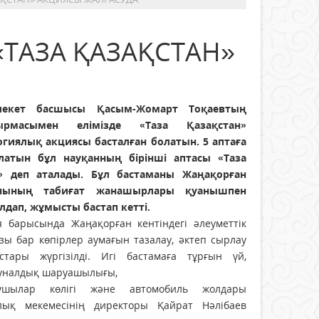
ТАЗА ҚАЗАҚСТАН»
лекет басшысы Қасым-Жомарт Тоқаевтың
сырмасымен елімізде «Таза Қазақстан»
огиялық акциясы басталған болатын. 5 аптаға
латын бұл науқанның бірінші аптасы «Таза
» деп аталады. Бұл бастаманы Жаңақорған
анының табиғат жанашырлары қуанышпен
лдап, жұмысты бастап кетті.
я барысында Жаңақорған кентіндегі әлеуметтік
зы бар көпірлер аумағын тазалау, әктеп сырлау
стары жүргізілді. Игі бастамаға тұрғын үй,
уналдық шаруашылығы,
ушылар көлігі және автомобиль жолдары
лық мекемесінің директоры Қайрат Нәлібаев