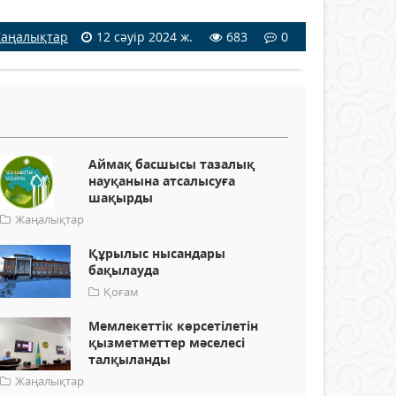
аңалықтар
12 сәуір 2024 ж.
683
0
Аймақ басшысы тазалық
науқанына атсалысуға
шақырды
Жаңалықтар
Құрылыс нысандары
бақылауда
Қоғам
Мемлекеттік көрсетілетін
қызметметтер мәселесі
талқыланды
Жаңалықтар