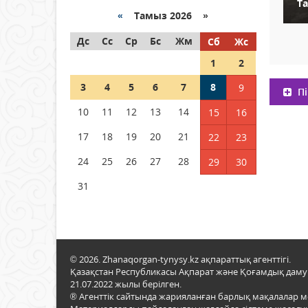
Та
«
Тамыз 2026 »
Как могут проголосовать
Дс
граждане Казахстана,
Сс
Ср
Бс
Жм
Сб
Жс
находящиеся за рубежом?
1
2
05 тамыз 2026 ж.
146
3
4
5
6
7
8
9
Пі
Шетелде жүрген Қазақстан
10
11
12
13
14
15
16
азаматтары қалай дауыс
бере алады?
17
18
19
20
21
22
23
05 тамыз 2026 ж.
157
24
25
26
27
28
29
30
31
© 2026. Zhanaqorgan-tynysy.kz ақпараттық агенттігі.
Қазақстан Республикасы Ақпарат және Қоғамдық даму м
21.07.2022 жылы берілген.
® Агенттік сайтында жарияланған барлық мақалалар 