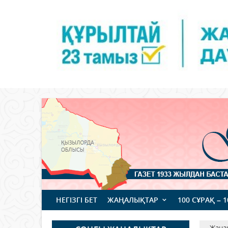
НЕГІЗГІ БЕТ
ЖАҢАЛЫҚТАР
100 СҰРАҚ – 
Жаңа