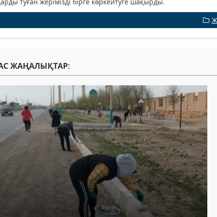
арды туған жерімізді бірге көркейтуге шақырды.
Ж
АС ЖАҢАЛЫҚТАР: