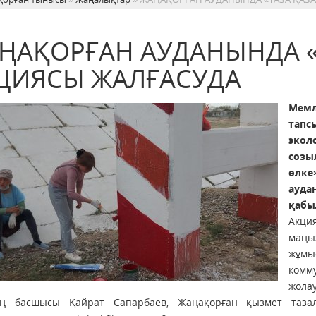
ҢАҚОРҒАН АУДАНЫНДА «
ЦИЯСЫ ЖАЛҒАСУДА
Мем
тап
экол
созы
өлке
ауд
қабы
Акци
маңы
жұмы
комм
жола
нің басшысы Қайрат Сапарбаев, Жаңақорған қызмет таза