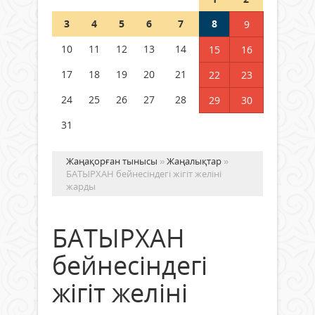
Шетелде жүрген Қазақстан
3
4
5
6
7
8
9
азаматтары қалай дауыс бере
алады?
10
11
12
13
14
15
16
05 тамыз 2026 ж.
160
17
18
19
20
21
22
23
24
25
26
27
28
29
30
31
Жаңақорған тынысы
»
Жаңалықтар
»
БАТЫРХАН бейнесіндегі жігіт желіні
жарды
БАТЫРХАН
бейнесіндегі
жігіт желіні