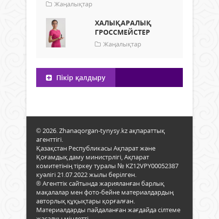
Жаңалықтар
ХАЛЫҚАРАЛЫҚ
ГРОССМЕЙСТЕР
Жаңалықтар
Пікір қалдыру
© 2026. Zhanaqorgan-tynysy.kz ақпараттық
агенттігі.
Қазақстан Республикасы Ақпарат және
Қоғамдық даму министрлігі, Ақпарат
комитетінің тіркеу туралы № KZ12VPY00052387
куәлігі 21.07.2022 жылы берілген.
® Агенттік сайтында жарияланған барлық
мақалалар мен фото-бейне материалдардың
авторлық құқықтары қорғалған.
Материалдарды пайдаланған жағдайда сілтеме
жасалуы міндетті.