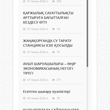
07 тамыз 2026 ж.
600
ҚАРЖЫЛЫҚ САУАТТЫЛЫҚТЫ
АРТТЫРУҒА БАҒЫТТАЛҒАН
КЕЗДЕСУ ӨТТІ
07 тамыз 2026 ж.
74
ЖАҢАҚОРҒАНДА СУ ТАРАТУ
СТАНЦИЯСЫ ІСКЕ ҚОСЫЛДЫ
07 тамыз 2026 ж.
79
АУЫЛ ШАРУАШЫЛЫҒЫ – ӨҢІР
ЭКОНОМИКАСЫНЫҢ НЕГІЗГІ
ТІРЕГІ
07 тамыз 2026 ж.
571
Есептен шығару куәліктері
06 тамыз 2026 ж.
76
ҚЫЗЫЛОРДАДА САЙЛАУШЫЛАР