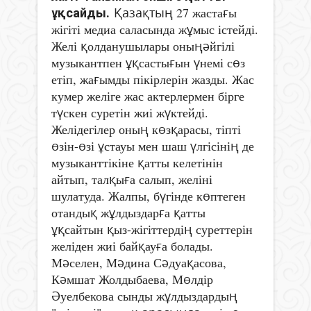
Қазақтың
27 жаста
ғ
ы
ұқсайды.
жігіті медиа саласында ж
ұ
мыс істейді
.
Желі
қ
олданушылары оны
ң
ә
йгілі
музыкантпен
ұқ
састы
ғ
ын
ү
немі с
ө
з
етіп, жа
ғ
ымды пікірлерін жазды
. Жас
кумер желіге жас актерлермен бірге
т
ү
скен суретін жиі ж
ү
ктейді
.
Желідегілер оны
ң
к
ө
з
қ
арасы, тіпті
ө
зін-
ө
зі
ұ
стауы мен шаш
ү
лгісіні
ң
де
музыканттікіне
қ
атты келе
тінін
айтып, тал
қ
ы
ғ
а салып, желіні
шулатуда
.
Жалпы, б
ү
гінде к
ө
птеген
отанды
қ
ж
ұ
лдыздар
ғ
а
қ
атты
ұқ
сайтын
қ
ыз-жігіттерді
ң
суреттерін
желіден жиі бай
қ
ау
ғ
а болады.
М
ә
селен, М
ә
дина С
ә
дуа
қ
асова,
К
ә
мшат Жолдыбаева, М
ө
лдір
Ә
уелбекова сынды ж
ұ
лдыздарды
ң