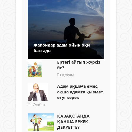
Жапондар адам ойын оқи
бастады
Ертегі айтып жүрсіз
бе?
Қоғам
Адам ақшаға емес,
ақша адамға қызмет
етуі керек
Сұхбат
ҚАЗАҚСТАНДА
ҚАНША ЕРКЕК
ДЕКРЕТТЕ?