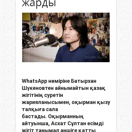
жарды
WhatsApp нөміріне Батырхан
Шүкеновтен айнымайтын қазақ
жігітінің суретін
ж
арияланысымен, оқырман қызу
талқыға сала
бастады
. Оқырманның
айтуынша, Асхат Сұлтан есімді
жігіт танымал әншіге қатты