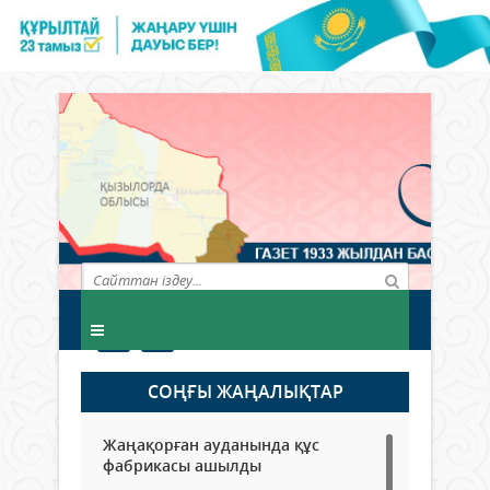
СОҢҒЫ ЖАҢАЛЫҚТАР
Жаңақорған ауданында құс
фабрикасы ашылды