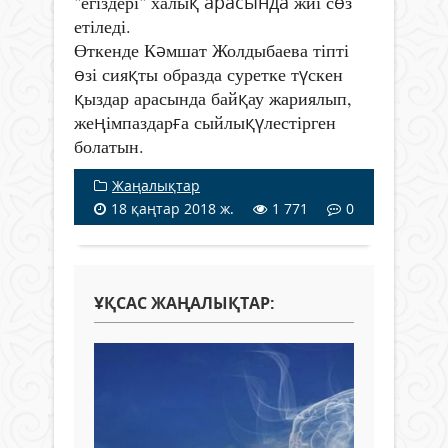
"егіздері" халы
қ арасында
жиі с
ө
з
етіледі
.
К
ә
мшат Жолдыбаева тіпті
Өткенде
ө
зі сия
қ
ты образда суретке т
ү
скен
қ
ыздар арасында бай
қ
ау жариялып,
же
ң
імпаздар
ғ
а сыйлы
қ
ү
лестірген
болатын
.
Жаңалықтар
18 қаңтар 2018 ж.
1 771
0
ҰҚСАС ЖАҢАЛЫҚТАР: