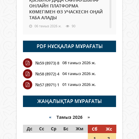
ОНЛАЙН ПЛАТФОРМА
КӨМЕГІМЕН ӨЗ УЧАСКЕСІН ОҢАЙ
ТАБА АЛАДЫ
06 тамыз 2026 ж.
90
Open Air: Қызылорда облысы
PDF НҰСҚАЛАР МҰРАҒАТЫ
полиция департаменті 20
мыңнан астам көрерменнің
қауіпсіздігін қамтамасыз етті
08 тамыз 2026 ж.
№59 (8973) 8
06 тамыз 2026 ж.
103
04 тамыз 2026 ж.
№58 (8972) 4
Wi-Fi ҚАБЫРҒА АРҚЫЛЫ ҚАЛАЙ
01 тамыз 2026 ж.
№57 (8971) 1
ӨТЕДІ?
06 тамыз 2026 ж.
267
ЖАҢАЛЫҚТАР МҰРАҒАТЫ
Как могут проголосовать
граждане Казахстана,
«
Тамыз 2026 »
находящиеся за рубежом?
Дс
Сс
Ср
Бс
Жм
Сб
Жс
05 тамыз 2026 ж.
148
1
2