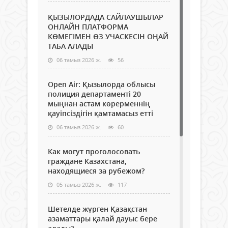
ҚЫЗЫЛОРДАДА САЙЛАУШЫЛАР
ОНЛАЙН ПЛАТФОРМА
КӨМЕГІМЕН ӨЗ УЧАСКЕСІН ОҢАЙ
ТАБА АЛАДЫ
06 тамыз 2026 ж.
56
Open Air: Қызылорда облысы
полиция департаменті 20
мыңнан астам көрерменнің
қауіпсіздігін қамтамасыз етті
06 тамыз 2026 ж.
60
Как могут проголосовать
граждане Казахстана,
находящиеся за рубежом?
05 тамыз 2026 ж.
117
Шетелде жүрген Қазақстан
азаматтары қалай дауыс бере