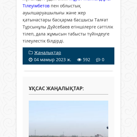
Тілеуімбетов
пен облыстық
ауылшаруашылығы және жер
қатынастары басқарма басшысы Талғат
Тұрсынұлы Дүйсебаев егіншілерге сәттілік
тілеп, дала жұмысын табысты түйіндеуге
тілеулестік білдірді.
Жаңалықтар
04 мамыр 2023 ж.
592
0
ҰҚСАС ЖАҢАЛЫҚТАР: