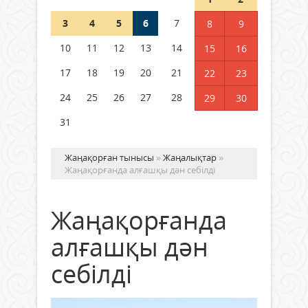
3
4
5
6
7
8
9
Германия аптап ыстыққа
байланысты суды үнемдей
10
11
12
13
14
15
16
бастады
17
18
19
20
21
22
23
04 тамыз 2026 ж.
94
24
25
26
27
28
29
30
31
Жаңақорған тынысы
»
Жаңалықтар
»
Жаңақорғанда алғашқы дән себілді
Жаңақорғанда
алғашқы дән
себілді