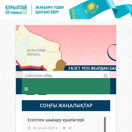
СОҢҒЫ ЖАҢАЛЫҚТАР
Есептен шығару куәліктері
06 тамыз 2026 ж.
45