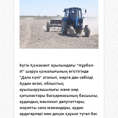
Бүгін Қожакент ауылындағы "Нұрбол-
И" шаруа қожалығының егістігінде
"Дала күні" аталып, жерге дән себілді.
Аудан әкімі, облыстық
ауылшаруашылығы және жер
қатынастары басқармасының басшысы,
аудандық мәслихат депутаттары,
жауапты сала мамандары, аудан
ардагерлері мен диқан қауым түгел бас