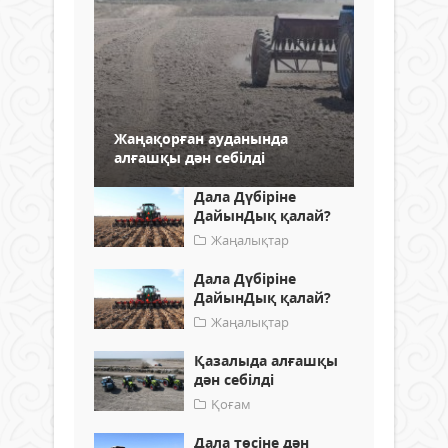
Жаңақорған ауданында
алғашқы дән себілді
Дала Дүбіріне
ДайынДық қалай?
Жаңалықтар
Дала Дүбіріне
ДайынДық қалай?
Жаңалықтар
Қазалыда алғашқы
дән себілді
Қоғам
Дала төсіне дән