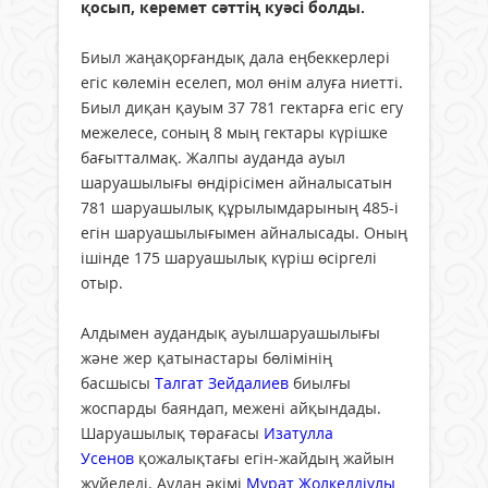
қосып, керемет сәттің куәсі болды.
Биыл жаңақорғандық дала еңбеккерлері
егіс көлемін еселеп, мол өнім алуға ниетті.
Биыл диқан қауым 37 781 гектарға егiс егу
межелесе, соның 8 мың гектары күрішке
бағытталмақ. Жалпы ауданда ауыл
шаруашылығы өндірісімен айналысатын
781 шаруашылық құрылымдарының 485-і
егін шаруашылығымен айналысады. Оның
ішінде 175 шаруашылық күріш өсіргелі
отыр.
Алдымен аудандық ауылшаруашылығы
және жер қатынастары бөлімінің
басшысы
Талгат Зейдалиев
биылғы
жоспарды баяндап, межені айқындады.
Шаруашылық төрағасы
Изатулла
Усенов
қожалықтағы егін-жайдың жайын
жүйеледі. Аудан әкімі
Мұрат Жолкелдіұлы