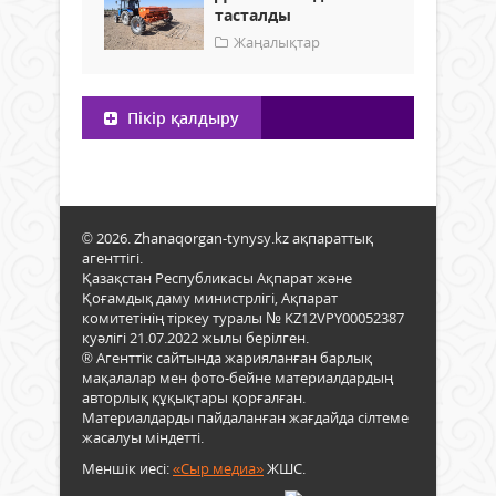
тасталды
Жаңалықтар
Пікір қалдыру
© 2026. Zhanaqorgan-tynysy.kz ақпараттық
агенттігі.
Қазақстан Республикасы Ақпарат және
Қоғамдық даму министрлігі, Ақпарат
комитетінің тіркеу туралы № KZ12VPY00052387
куәлігі 21.07.2022 жылы берілген.
® Агенттік сайтында жарияланған барлық
мақалалар мен фото-бейне материалдардың
авторлық құқықтары қорғалған.
Материалдарды пайдаланған жағдайда сілтеме
жасалуы міндетті.
Меншік иесі:
«Сыр медиа»
ЖШС.