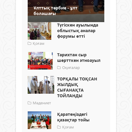
Ұлттық тәрбие - ұлт
болашағы
Түгіскен ауылында
облыстық аналар
форумы өтті
Қоғам
Тарихтан сыр
шертткен этноауыл
Оқиғалар
ТОРҚАЛЫ ТОҚСАН
ЖЫЛДЫҚ
СЫҒАНАҚТА
ТОЙЛАНДЫ
Мәдениет
Қаратеңіздегі
қазақтар тойы
Қоғам