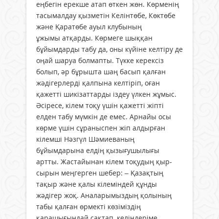
еңбегін ерекше атап өткен жөн. Көрменің
тасымалдау қызметін Келінтөбе, Көктөбе
және Қаратөбе ауыл клубының
ұжымы атқарды. Көрмеге шыққан
бұйымдарды табу да, оны күйіне келтіру де
оңай шаруа болмапты. Түкке керексіз
болып, әр бұрышта шаң басып қалған
жәдігерлерді қалпына келтіріп, оған
қажетті шикізаттарды іздеу үлкен жұмыс.
Әсіресе, кілем тоқу үшін қажетті жіпті
елден табу мүмкін де емес. Арнайы осы
көрме үшін сұраныспен жіп алдырған
кілемші Нәзгүл Шәмиеваның
бұйымдарына елдің қызығушылығы
артты. Жастайынан кілем тоқудың қыр-
сырын меңгерген шебер: – Қазақтың
тақыр және қалы кілеміндей құнды
жәдігер жоқ. Аналарымыздың қолының
табы қалған өрмекті көзіміздің
қарашығындай сақтап, келіндеріме,