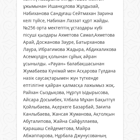
ұжымынан Ишанқұлова Жұлдызай,
Нәбиханова Сандуғаш Сейтмахан Зарина
келі түйсе, Набихан Лаззат құрт жайды.
№256 орта мектептің ұстаздары күбі
пісуші қыздары Ахметова Самал,Ахметова
Арай, Досжанова Зәуре, Батырханова
Лаура, Ибрагимова Жадыра, Абдикаликова
Асемкүлдің қолынан сұйық айран
ұсынылды. «Рауан» балабақшасынан
Жумабаева Күнімай мен Асқарова Гүлдана
нәзік саусақтарымен жүн түткенде
ептілігіне қайран қалмасқа лажымыз жоқ.
Райхан Сыздықова, Нұргүл Ыдырысова,
Айсара Досымбек, Ұлбала Мұхан Бақытгүл
Қойлыбаева, Ақеркеге Базарбай, Зағипа
Канлыбаева, Жансая Жуманова, Ақтолқын
Абуталипова, Жайна Сайфуллаева,
Қарашаш Сейдеметова, Майра
Абжаппарова, Нұрбала Джунусованың