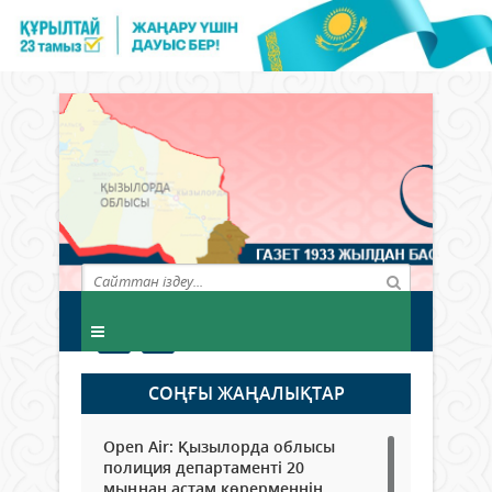
СОҢҒЫ ЖАҢАЛЫҚТАР
Open Air: Қызылорда облысы
полиция департаменті 20
мыңнан астам көрерменнің