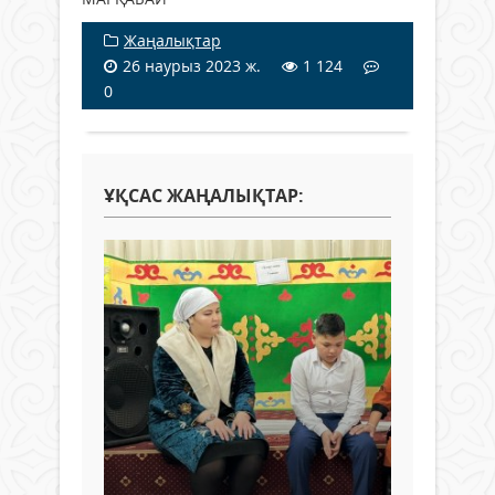
Жаңалықтар
26 наурыз 2023 ж.
1 124
0
ҰҚСАС ЖАҢАЛЫҚТАР: