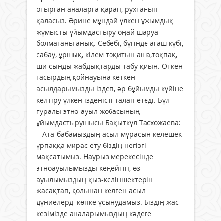
отырған аналарға қарап, рухтанып
қаласыз. Әрине мұндай үлкен ұжымдық
жұмысты ұйымдастыру оңай шаруа
болмағаны анық. Себебі, бүгінде ағаш күбі,
сабау, ұршық, кілем тоқитын аша,тоқпақ,
ши сынды жабдықтарды табу қиын. Өткен
ғасырдың қойнауына кеткен
асылдарымызды іздеп, әр бұйымды күйіне
келтіру үлкен ізденісті талап етеді. Бұл
туралы этно-ауыл жобасының
ұйымдастырушысы Бақыткүл Тасхожаева:
– Ата-бабамыздың асыл мұрасын келешек
ұрпаққа мирас ету біздің негізгі
мақсатымыз. Наурыз мерекесінде
этноауылымызды кеңейтіп, өз
ауылымыздың қыз-келіншектерін
жасақтап, қолынан келген асыл
дүниелерді көпке ұсынудамыз. Біздің жас
кезімізде аналарымыздың кәдеге