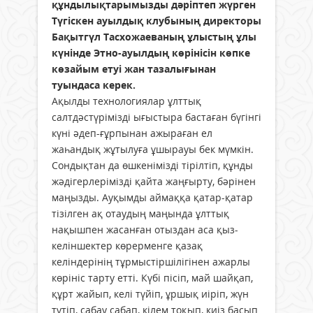
құндылықтарымызды дәріптеп жүрген
Түгіскен ауылдық клубының директоры
Бақытгүл Тасхожаеваның ұлыстың ұлы
күнінде Этно-ауылдың көрінісін көпке
көзайым етуі жан тазалығынан
туындаса керек.
Ақылды технологиялар ұлттық
салтдәстүрімізді ығыстыра бастаған бүгінгі
күні әдеп-ғұрпынан ажыраған ел
жаһандық жұтылуға ұшырауы бек мүмкін.
Сондықтан да өшкенімізді тірілтіп, құнды
жәдігерлерімізді қайта жаңғырту, бәрінен
маңызды. Ауқымды аймаққа қатар-қатар
тізілген ақ отаудың маңында ұлттық
нақышпен жасанған отыздан аса қыз-
келіншектер көрерменге қазақ
келіндерінің тұрмыстіршілігінен ажарлы
көрініс тарту етті. Күбі пісіп, май шайқап,
құрт жайып, келі түйіп, ұршық иіріп, жүн
түтіп, сабау сабап, кілем тоқып, киіз басып