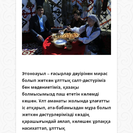
Этоноауыл – ғасырлар дәуірінен мирас
болып жеткен ұлттық салт-дәстүріміз
бен мәдениетіміз, қазақы
болмысымызд паш ететін көлемді
кешен. Ұлт аманаты жолында ұлағатты
іс атқарып, ата-бабамыздан мұра болып
жеткен дәстүрлерімізді көздің
қарашығындай аялап, келешек ұрпаққа
насихаттап, ұлттық