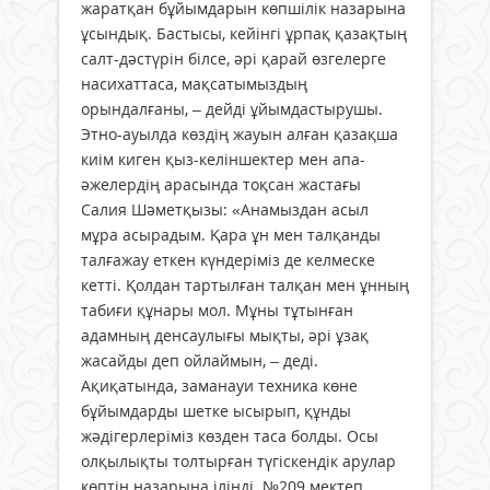
жаратқан бұйымдарын көпшілік назарына
ұсындық. Бастысы, кейінгі ұрпақ қазақтың
салт-дәстүрін білсе, әрі қарай өзгелерге
насихаттаса, мақсатымыздың
орындалғаны, – дейді ұйымдастырушы.
Этно-ауылда көздің жауын алған қазақша
киім киген қыз-келіншектер мен апа-
әжелердің арасында тоқсан жастағы
Салия Шәметқызы: «Анамыздан асыл
мұра асырадым. Қара ұн мен талқанды
талғажау еткен күндеріміз де келмеске
кетті. Қолдан тартылған талқан мен ұнның
табиғи құнары мол. Мұны тұтынған
адамның денсаулығы мықты, әрі ұзақ
жасайды деп ойлаймын, – деді.
Ақиқатында, заманауи техника көне
бұйымдарды шетке ысырып, құнды
жәдігерлеріміз көзден таса болды. Осы
олқылықты толтырған түгіскендік арулар
көптің назарына ілінді. №209 мектеп