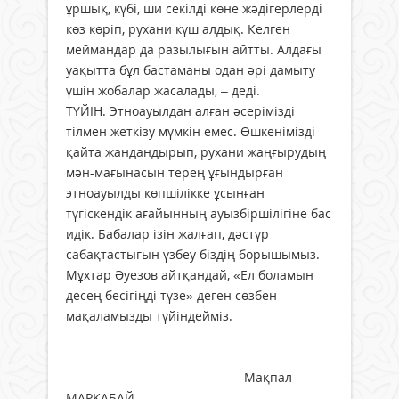
ұршық, күбі, ши секілді көне жәдігерлерді
көз көріп, рухани күш алдық. Келген
меймандар да разылығын айтты. Алдағы
уақытта бұл бастаманы одан әрі дамыту
үшін жобалар жасалады, – деді.
ТҮЙІН. Этноауылдан алған әсерімізді
тілмен жеткізу мүмкін емес. Өшкенімізді
қайта жандандырып, рухани жаңғырудың
мән-мағынасын терең ұғындырған
этноауылды көпшілікке ұсынған
түгіскендік ағайынның ауызбіршілігіне бас
идік. Бабалар ізін жалғап, дәстүр
сабақтастығын үзбеу біздің борышымыз.
Мұхтар Әуезов айтқандай, «Ел боламын
десең бесігіңді түзе» деген сөзбен
мақаламызды түйіндейміз.
Мақпал
МАРҚАБАЙ