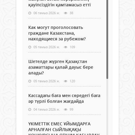
қауіпсіздігін қамтамасыз етті
06 тамыз 2026 ж.
38
Как могут проголосовать
граждане Казахстана,
находящиеся за рубежом?
05 тамыз 2026 ж.
109
Шетелде жүрген Қазақстан
азаматтары қалай дауыс бере
алады?
05 тамыз 2026 ж.
120
Кассадағы баға мен сөредегі баға
әр түрлі болған жағдайда
04 тамыз 2026 ж.
99
ҮКІМЕТТІК ЕМЕС ҰЙЫМДАРҒА
АРНАЛҒАН СЫЙЛЫҚАҚЫ