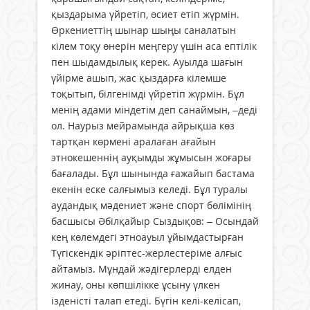
қыздарыма үйретіп, өсиет етіп жүрмін.
Өркениеттің шынар шыңы саналатын
кілем тоқу өнерін меңгеру үшін аса ептілік
пен шыдамдылық керек. Ауылда шағын
үйірме ашып, жас қыздарға кілемше
тоқытып, білгенімді үйретіп жүрмін. Бұл
менің адами міндетім деп санаймын, –деді
ол. Наурыз мейрамында айрықша көз
тартқан көрмені аралаған ағайын
этнокешеннің ауқымды жұмысын жоғары
бағалады. Бұл шынында ғажайып бастама
екенін еске салғымыз келеді. Бұл туралы
аудандық мәдениет және спорт бөлімінің
басшысы Әбілқайыр Сыздықов: – Осындай
кең көлемдегі этноауыл ұйымдастырған
Түгіскендік әріптес-жерлестеріме алғыс
айтамыз. Мұндай жәдігерлерді елден
жинау, оны көпшілікке ұсыну үлкен
ізденісті талап етеді. Бүгін келі-келісап,