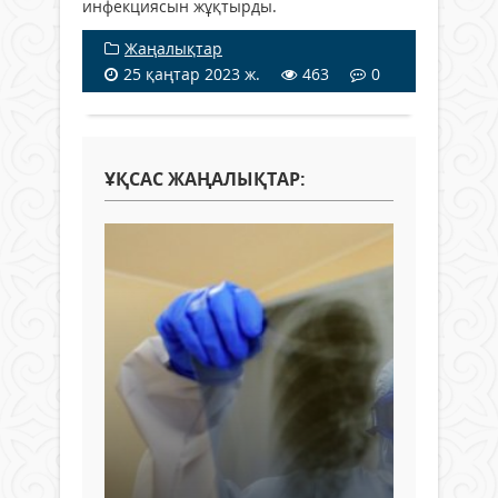
инфекциясын жұқтырды.
Жаңалықтар
25 қаңтар 2023 ж.
463
0
ҰҚСАС ЖАҢАЛЫҚТАР: