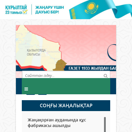
СОҢҒЫ ЖАҢАЛЫҚТАР
Жаңақорған ауданында құс
фабрикасы ашылды