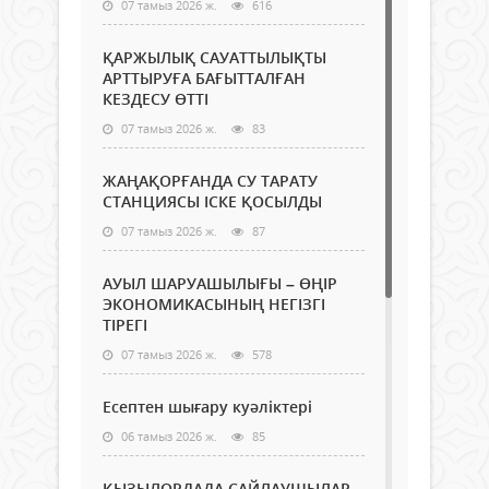
07 тамыз 2026 ж.
616
ҚАРЖЫЛЫҚ САУАТТЫЛЫҚТЫ
АРТТЫРУҒА БАҒЫТТАЛҒАН
КЕЗДЕСУ ӨТТІ
07 тамыз 2026 ж.
83
ЖАҢАҚОРҒАНДА СУ ТАРАТУ
СТАНЦИЯСЫ ІСКЕ ҚОСЫЛДЫ
07 тамыз 2026 ж.
87
АУЫЛ ШАРУАШЫЛЫҒЫ – ӨҢІР
ЭКОНОМИКАСЫНЫҢ НЕГІЗГІ
ТІРЕГІ
07 тамыз 2026 ж.
578
Есептен шығару куәліктері
06 тамыз 2026 ж.
85
ҚЫЗЫЛОРДАДА САЙЛАУШЫЛАР