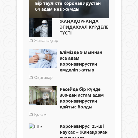
Бір тәулікте коронавирустан
64 адам көз жұмды
ЖАҢАҚОРҒАНДА
ЭПИДАХУАЛ КҮРДЕЛЕ
ТҮСТІ
Жаңалықтар
Елімізде 9 мыңнан
аса адам
коронавирустан
емделіп жатыр
Оқиғалар
Ресейде бір күнде
300-ден астам адам
коронавирустан
қайтыс болды
Қоғам
Коронавирус: 25-ші
науқас – Жаңақорған
ауданында