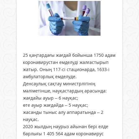
25 қаңтардағы жағдай бойынша 1750 адам
коронавирустан емделуді жалғастырып
жатыр. Оның 117-сі стационарда, 1633-і
амбулаторлық емделуде.
Денсаулық сақтау министрлігінің
мәліметінше, науқастардың арасында:
жағдайы ауыр – 6 науқас;
өте ауыр жағдайда – 5 науқас;
жасанды тыныс алу аппаратында – 2
науқас.
2020 жылдың наурыз айынан бері елде
барлығы 1 405 564 адам коронавирус