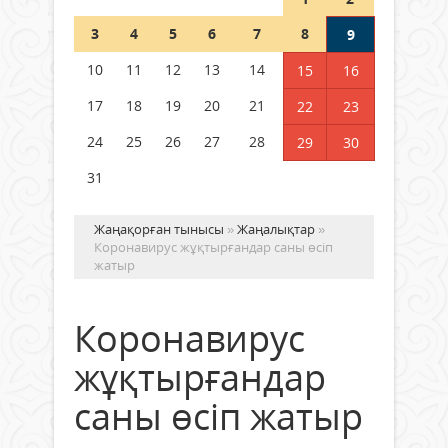
Шетелде жүрген Қазақстан
3
4
5
6
7
8
9
азаматтары қалай дауыс бере
алады?
10
11
12
13
14
15
16
05 тамыз 2026 ж.
168
17
18
19
20
21
22
23
24
25
26
27
28
29
30
31
Жаңақорған тынысы
»
Жаңалықтар
»
Коронавирус жұқтырғандар саны өсіп
жатыр
Коронавирус
жұқтырғандар
саны өсіп жатыр