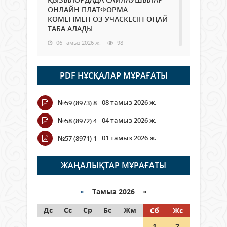
ОНЛАЙН ПЛАТФОРМА
КӨМЕГІМЕН ӨЗ УЧАСКЕСІН ОҢАЙ
ТАБА АЛАДЫ
06 тамыз 2026 ж.
98
Open Air: Қызылорда облысы
PDF НҰСҚАЛАР МҰРАҒАТЫ
полиция департаменті 20
мыңнан астам көрерменнің
қауіпсіздігін қамтамасыз етті
08 тамыз 2026 ж.
№59 (8973) 8
06 тамыз 2026 ж.
116
04 тамыз 2026 ж.
№58 (8972) 4
Wi-Fi ҚАБЫРҒА АРҚЫЛЫ ҚАЛАЙ
01 тамыз 2026 ж.
№57 (8971) 1
ӨТЕДІ?
06 тамыз 2026 ж.
276
ЖАҢАЛЫҚТАР МҰРАҒАТЫ
Как могут проголосовать
граждане Казахстана,
«
Тамыз 2026 »
находящиеся за рубежом?
Дс
Сс
Ср
Бс
Жм
Сб
Жс
05 тамыз 2026 ж.
157
1
2