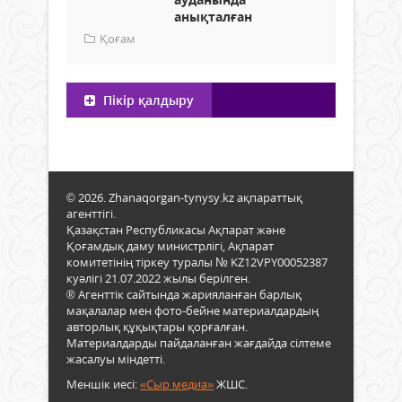
анықталған
Қоғам
Пікір қалдыру
© 2026. Zhanaqorgan-tynysy.kz ақпараттық
агенттігі.
Қазақстан Республикасы Ақпарат және
Қоғамдық даму министрлігі, Ақпарат
комитетінің тіркеу туралы № KZ12VPY00052387
куәлігі 21.07.2022 жылы берілген.
® Агенттік сайтында жарияланған барлық
мақалалар мен фото-бейне материалдардың
авторлық құқықтары қорғалған.
Материалдарды пайдаланған жағдайда сілтеме
жасалуы міндетті.
Меншік иесі:
«Сыр медиа»
ЖШС.