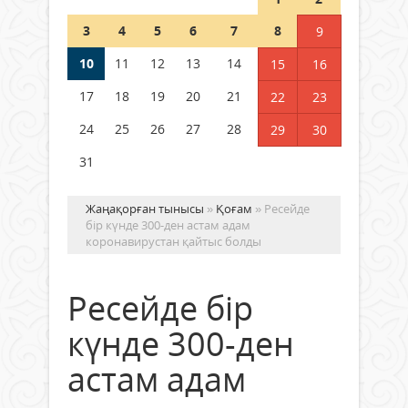
полиция департаменті 20
мыңнан астам көрерменнің
3
4
5
6
7
8
9
қауіпсіздігін қамтамасыз етті
10
11
12
13
14
06 тамыз 2026 ж.
145
15
16
17
18
19
20
21
22
23
24
25
26
27
28
29
30
31
Жаңақорған тынысы
»
Қоғам
» Ресейде
бір күнде 300-ден астам адам
коронавирустан қайтыс болды
Ресейде бір
күнде 300-ден
астам адам