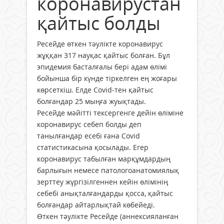
коронавирустан
қайтыс болды
Ресейде өткен тәулікте коронавирус
жұққан 317 науқас қайтыс болған. Бұл
эпидемия басталғалы бері адам өлімі
бойынша бір күнде тіркелген ең жоғары
көрсеткіш. Елде Covid-тен қайтыс
болғандар 25 мыңға жуықтады.
Ресейде мәйітті тексергенге дейін өліміне
коронавирус себеп болды деп
танылғандар есебі ғана Covid
статистикасына қосылады. Егер
коронавирус табылған марқұмдардың
барлығын немесе патологоанатомиялық
зерттеу жүргізілгеннен кейін өлімінің
себебі анықталғандарды қосса, қайтыс
болғандар айтарлықтай көбейеді.
Өткен тәулікте Ресейде (аннексияланған