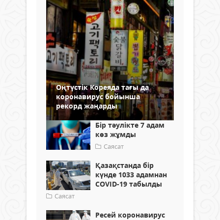
Оңтүстік Кореяда тағы да
коронавирус бойынша
рекорд жаңарды
Бір тәулікте 7 адам
көз жұмды
Саясат
Қазақстанда бір
күнде 1033 адамнан
СOVID-19 табылды
Саясат
Ресей коронавирус