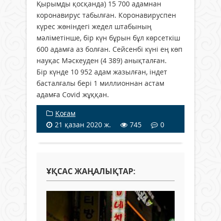
Қырымды қосқанда) 15 700 адамнан
коронавирус табылған. Коронавируспен
күрес жөніндегі жедел штабының
мәліметінше, бір күн бұрын бұл көрсеткіш
600 адамға аз болған. Сейсенбі күні ең көп
науқас Мәскеуден (4 389) анықталған.
Бір күнде 10 952 адам жазылған, індет
басталғалы бері 1 миллионнан астам
адамға Covid жұққан.
Қоғам
21 қазан 2020 ж.
745
0
ҰҚСАС ЖАҢАЛЫҚТАР: