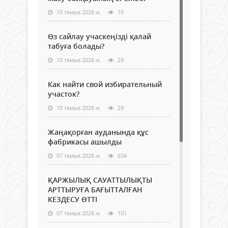
10 тамыз 2026 ж.
10
Өз сайлау учаскеңізді қалай
табуға болады?
10 тамыз 2026 ж.
29
Как найти свой избирательный
участок?
10 тамыз 2026 ж.
29
Жаңақорған ауданында құс
фабрикасы ашылды
07 тамыз 2026 ж.
634
ҚАРЖЫЛЫҚ САУАТТЫЛЫҚТЫ
АРТТЫРУҒА БАҒЫТТАЛҒАН
КЕЗДЕСУ ӨТТІ
07 тамыз 2026 ж.
101