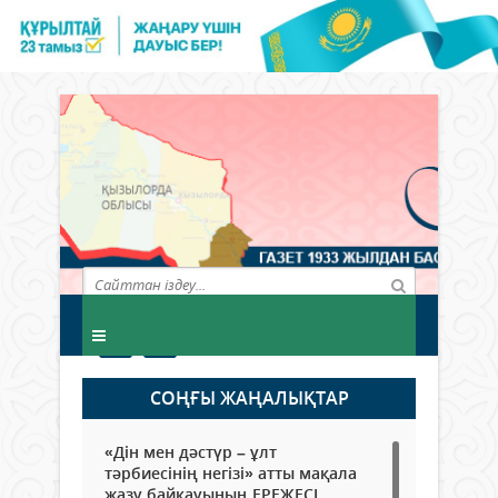
СОҢҒЫ ЖАҢАЛЫҚТАР
«Дін мен дәстүр – ұлт
тәрбиесінің негізі» атты мақала
жазу байқауының ЕРЕЖЕСІ