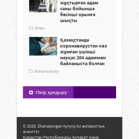
жұқтырған адам
саны бойынша
бесінші орынға
шықты
Әлем
Қазақстанда
коронавирустан көз
жұмған үшінші
науқас 204 адаммен
байланыста болған
Жаңалықтар
Пікір қалдыру
© 2026. Zhanaqorgan-tynysy.kz ақпараттық
агенттігі.
Қазақстан Республикасы Ақпарат және