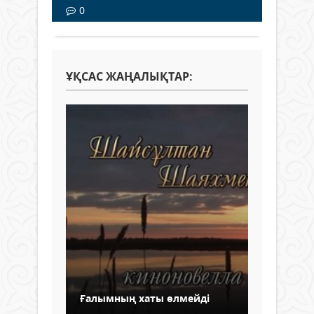
0
ҰҚСАС ЖАҢАЛЫҚТАР:
Ғалымның хаты өлмейді