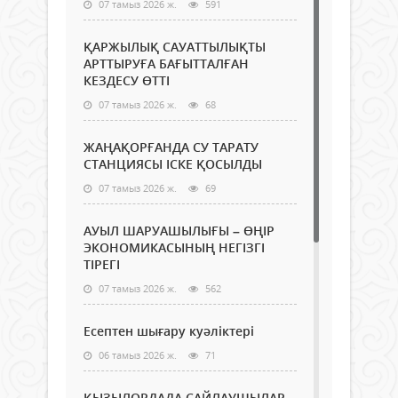
07 тамыз 2026 ж.
591
ҚАРЖЫЛЫҚ САУАТТЫЛЫҚТЫ
АРТТЫРУҒА БАҒЫТТАЛҒАН
КЕЗДЕСУ ӨТТІ
07 тамыз 2026 ж.
68
ЖАҢАҚОРҒАНДА СУ ТАРАТУ
СТАНЦИЯСЫ ІСКЕ ҚОСЫЛДЫ
07 тамыз 2026 ж.
69
АУЫЛ ШАРУАШЫЛЫҒЫ – ӨҢІР
ЭКОНОМИКАСЫНЫҢ НЕГІЗГІ
ТІРЕГІ
07 тамыз 2026 ж.
562
Есептен шығару куәліктері
06 тамыз 2026 ж.
71
ҚЫЗЫЛОРДАДА САЙЛАУШЫЛАР