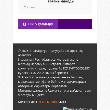
тағайындалды
Әлем
Пікір қалдыру
© 2026. Zhanaqorgan-tynysy.kz ақпараттық
агенттігі.
Қазақстан Республикасы Ақпарат және
Қоғамдық даму министрлігі, Ақпарат
комитетінің тіркеу туралы № KZ12VPY00052387
куәлігі 21.07.2022 жылы берілген.
® Агенттік сайтында жарияланған барлық
мақалалар мен фото-бейне материалдардың
авторлық құқықтары қорғалған.
Материалдарды пайдаланған жағдайда сілтеме
жасалуы міндетті.
Меншік иесі:
«Сыр медиа»
ЖШС.