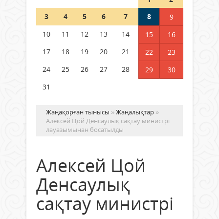
Шетелде жүрген Қазақстан
3
4
5
6
7
8
9
азаматтары қалай дауыс бере
алады?
10
11
12
13
14
15
16
05 тамыз 2026 ж.
152
17
18
19
20
21
22
23
24
25
26
27
28
29
30
31
Жаңақорған тынысы
»
Жаңалықтар
»
Алексей Цой Денсаулық сақтау министрі
лауазымынан босатылды
Алексей Цой
Денсаулық
сақтау министрі