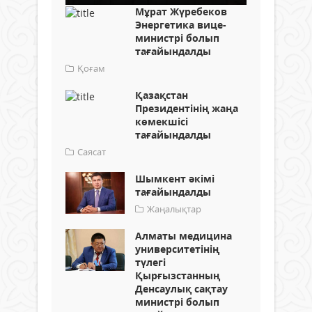
Мұрат Жүребеков
Энергетика вице-
министрі болып
тағайындалды
Қоғам
Қазақстан
Президентінің жаңа
көмекшісі
тағайындалды
Саясат
Шымкент әкімі
тағайындалды
Жаңалықтар
Алматы медицина
университетінің
түлегі
Қырғызстанның
Денсаулық сақтау
министрі болып