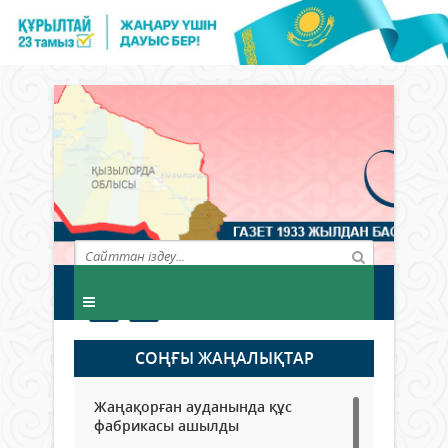
СОҢҒЫ ЖАҢАЛЫҚТАР
Жаңақорған ауданында құс
фабрикасы ашылды