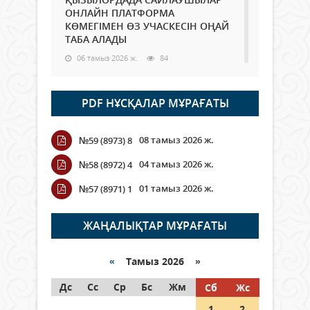
ОНЛАЙН ПЛАТФОРМА
КӨМЕГІМЕН ӨЗ УЧАСКЕСІН ОҢАЙ
ТАБА АЛАДЫ
06 тамыз 2026 ж.
84
Open Air: Қызылорда облысы
PDF НҰСҚАЛАР МҰРАҒАТЫ
полиция департаменті 20
мыңнан астам көрерменнің
қауіпсіздігін қамтамасыз етті
08 тамыз 2026 ж.
№59 (8973) 8
06 тамыз 2026 ж.
92
04 тамыз 2026 ж.
№58 (8972) 4
Wi-Fi ҚАБЫРҒА АРҚЫЛЫ ҚАЛАЙ
01 тамыз 2026 ж.
№57 (8971) 1
ӨТЕДІ?
06 тамыз 2026 ж.
261
ЖАҢАЛЫҚТАР МҰРАҒАТЫ
Как могут проголосовать
граждане Казахстана,
«
Тамыз 2026 »
находящиеся за рубежом?
Дс
Сс
Ср
Бс
Жм
Сб
Жс
05 тамыз 2026 ж.
143
1
2