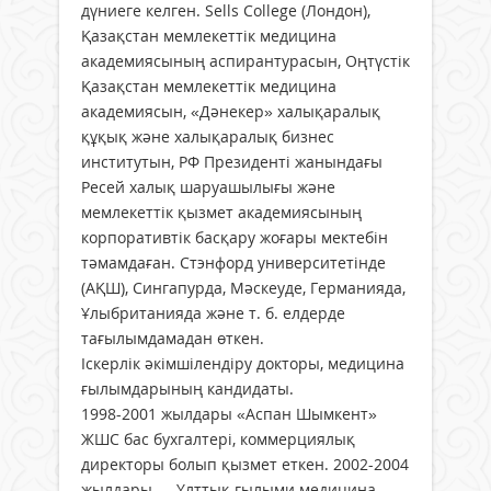
дүниеге келген. Sells College (Лондон),
Қазақстан мемлекеттік медицина
академиясының аспирантурасын, Оңтүстік
Қазақстан мемлекеттік медицина
академиясын, «Дәнекер» халықаралық
құқық және халықаралық бизнес
институтын, РФ Президенті жанындағы
Ресей халық шаруашылығы және
мемлекеттік қызмет академиясының
корпоративтік басқару жоғары мектебін
тәмамдаған. Стэнфорд университетінде
(АҚШ), Сингапурда, Мәскеуде, Германияда,
Ұлыбританияда және т. б. елдерде
тағылымдамадан өткен.
Іскерлік әкімшілендіру докторы, медицина
ғылымдарының кандидаты.
1998-2001 жылдары «Аспан Шымкент»
ЖШС бас бухгалтері, коммерциялық
директоры болып қызмет еткен. 2002-2004
жылдары — Ұлттық ғылыми медицина