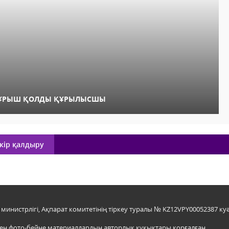
ҰРЫШ ҚОЛДЫ ҚҰРЫЛЫСШЫ
кір қалдыру
инистрлігі, Ақпарат комитетінің тіркеу туралы № KZ12VPY00052387 куә
мен фото-бейне материалдардың авторлық құқықтары қорғалған.