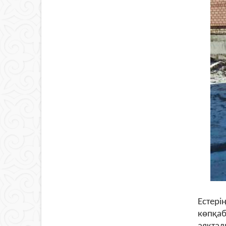
Естері
көпқаб