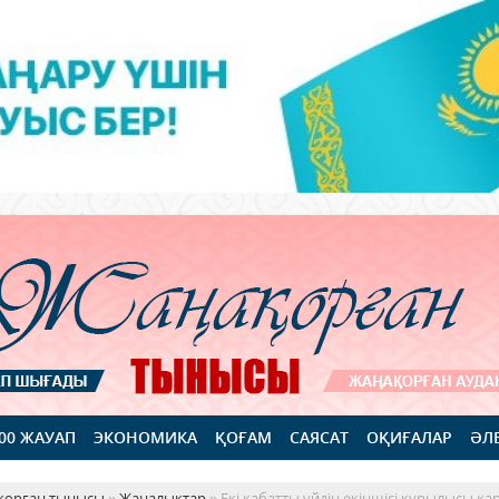
100 ЖАУАП
ЭКОНОМИКА
ҚОҒАМ
САЯСАТ
ОҚИҒАЛАР
ӘЛ
қорған тынысы
»
Жаңалықтар
» Екі қабатты үйдің екіншісі құрылысы қ