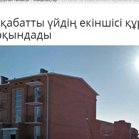
 қабатты үйдің екіншісі 
рқындады