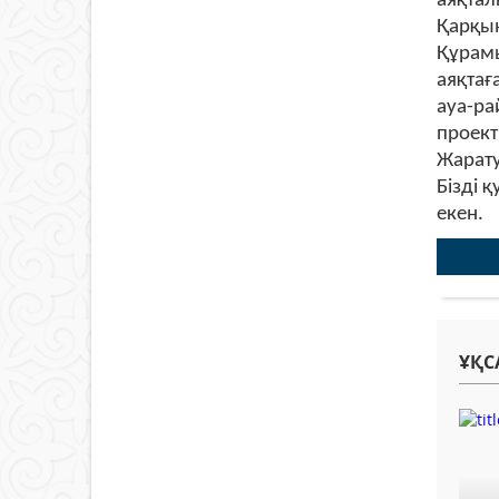
аяқтал
Қарқын
Құрамы
аяқтағ
ауа-ра
проект
Жарату
Бізді 
екен.
ҰҚС