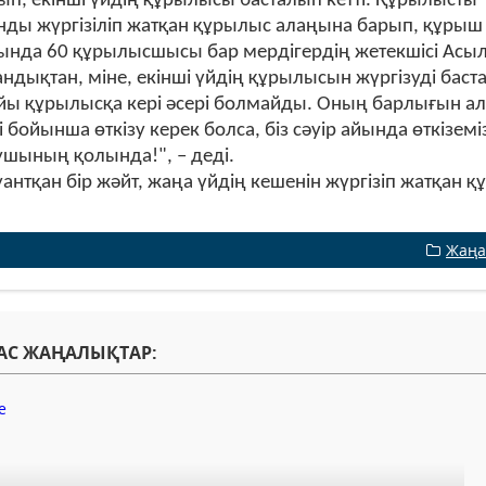
ып, екінші үйдің құрылысы басталып кетті. Құрылыст
ды жүргізіліп жатқан құрылыс алаңына барып, құрыш 
нда 60 құрылысшысы бар мердігердің жетекшісі Асылхан
андықтан, міне, екінші үйдің құрылысын жүргізуді баста
йы құрылысқа кері әсері болмайды. Оның барлығын а
і бойынша өткізу керек болса, біз сәуір айында өткізем
шының қолында!", – деді.
қуантқан бір жәйт, жаңа үйдің кешенін жүргізіп жатқан 
Жаңа
АС ЖАҢАЛЫҚТАР: