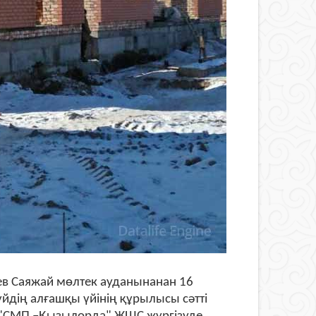
ев Саяжай мөлтек ауданынанан 16
 үйдің алғашқы үйінің құрылысы сәтті