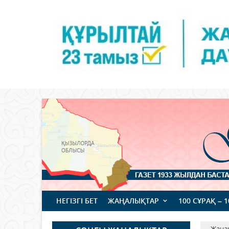
НЕГІЗГІ БЕТ
ЖАҢАЛЫҚТАР
100 СҰРАҚ – 
Жаңа