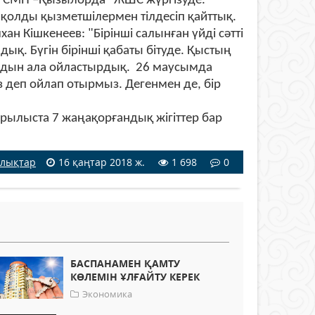
ы "СМП –Қызылорда" ЖШС жүргізуде.
қолды қызметшілермен тілдесіп қайттық.
 Кішкенеев: "Бірінші салынған үйді сәтті
дық. Бүгін бірінші қабаты бітуде. Қыстың
лдын ала ойластырдық. 26 маусымда
із деп ойлап отырмыз. Дегенмен де, бір
құрылыста 7 жаңақорғандық жігіттер бар
лықтар
16 қаңтар 2018 ж.
1 698
0
БАСПАНАМЕН ҚАМТУ
КӨЛЕМІН ҰЛҒАЙТУ КЕРЕК
Экономика