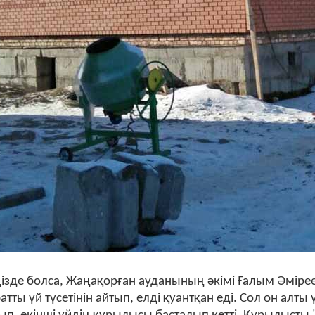
ңізде болса, Жаңақорған ауданының әкімі Ғалым Әміре
атты үй түсетінін айтып, елді қуантқан еді. Сол он алты