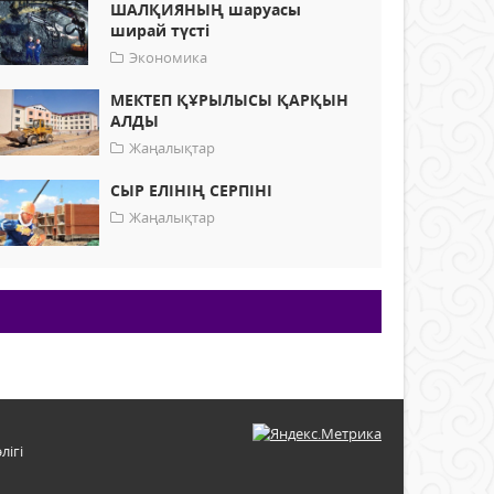
ШАЛҚИЯНЫҢ шаруасы
ширай түсті
Экономика
МЕКТЕП ҚҰРЫЛЫСЫ ҚАРҚЫН
АЛДЫ
Жаңалықтар
СЫР ЕЛІНІҢ СЕРПІНІ
Жаңалықтар
лігі