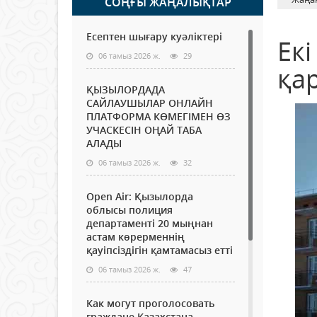
СОҢҒЫ ЖАҢАЛЫҚТАР
Есептен шығару куәліктері
Екі
06 тамыз 2026 ж.
29
қа
ҚЫЗЫЛОРДАДА
САЙЛАУШЫЛАР ОНЛАЙН
ПЛАТФОРМА КӨМЕГІМЕН ӨЗ
УЧАСКЕСІН ОҢАЙ ТАБА
АЛАДЫ
06 тамыз 2026 ж.
32
Open Air: Қызылорда
облысы полиция
департаменті 20 мыңнан
астам көрерменнің
қауіпсіздігін қамтамасыз етті
06 тамыз 2026 ж.
47
Как могут проголосовать
граждане Казахстана,