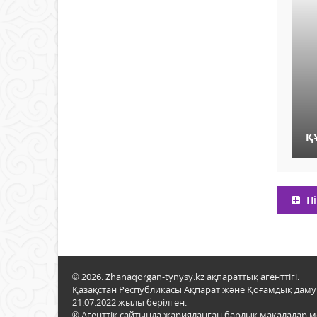
Қ
Пі
© 2026. Zhanaqorgan-tynysy.kz ақпараттық агенттігі.
Қазақстан Республикасы Ақпарат және Қоғамдық даму м
21.07.2022 жылы берілген.
® Агенттік сайтында жарияланған барлық мақалалар 