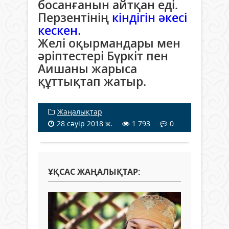
босанғанын айтқан еді.
Перзентінің
кіндігін әкесі
кескен
.
Желі оқырмандары мен
әріптестері Бүркіт пен
Аишаны жарыса
құттықтап жатыр.
Жаңалықтар
28 сәуір 2018 ж.
1 793
0
ҰҚСАС ЖАҢАЛЫҚТАР: