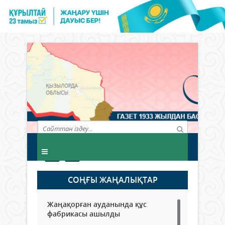
СОҢҒЫ ЖАҢАЛЫҚТАР
Жаңақорған ауданында құс
фабрикасы ашылды