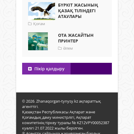
БҮРКІТ ЖАСЫНЫҢ
ҚАЗАҚ ТІЛІНДЕГІ
АТАУЛАРЫ
Қоғам
ОТА ЖАСАЙТЫН
ПРИНТЕР
Әлем
Пікір қалдыру
© 2026. Zhanaqorgan-tynysy.kz ақпараттық
агенттігі.
Қазақстан Республикасы Ақпарат және
Қоғамдық даму министрлігі, Ақпарат
комитетінің тіркеу туралы № KZ12VPY00052387
куәлігі 21.07.2022 жылы берілген.
® Агенттік сайтында жарияланған барлық