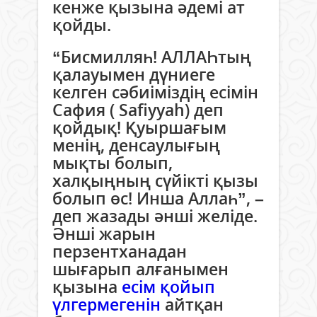
кенже қызына әдемі ат
қойды.
“Бисмилляһ! АЛЛАҺтың
қалауымен дүниеге
келген сәбиіміздің есімін
Сафия ( Safiyyah) деп
қойдық! Қуыршағым
менің, денсаулығың
мықты болып,
xалқыңның сүйікті қызы
болып өс! Инша Аллаһ”, –
деп жазады әнші желіде.
Әнші жарын
перзентханадан
шығарып алғанымен
қызына
есім қойып
үлгермегенін
айтқан