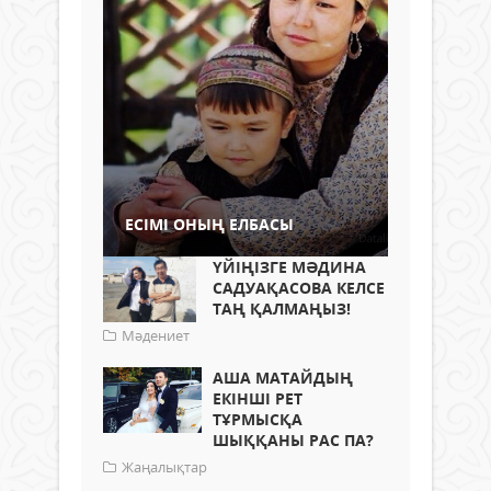
ЕСІМІ ОНЫҢ ЕЛБАСЫ
ҮЙІҢІЗГЕ МӘДИНА
САДУАҚАСОВА КЕЛСЕ
ТАҢ ҚАЛМАҢЫЗ!
Мәдениет
АША МАТАЙДЫҢ
ЕКІНШІ РЕТ
ТҰРМЫСҚА
ШЫҚҚАНЫ РАС ПА?
Жаңалықтар