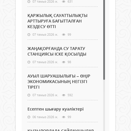
07 тамыз 2026 ж.
631
ҚАРЖЫЛЫҚ САУАТТЫЛЫҚТЫ
АРТТЫРУҒА БАҒЫТТАЛҒАН
КЕЗДЕСУ ӨТТІ
07 тамыз 2026 ж.
99
ЖАҢАҚОРҒАНДА СУ ТАРАТУ
СТАНЦИЯСЫ ІСКЕ ҚОСЫЛДЫ
07 тамыз 2026 ж.
98
АУЫЛ ШАРУАШЫЛЫҒЫ – ӨҢІР
ЭКОНОМИКАСЫНЫҢ НЕГІЗГІ
ТІРЕГІ
07 тамыз 2026 ж.
592
Есептен шығару куәліктері
06 тамыз 2026 ж.
99
ҚЫЗЫЛОРДАДА САЙЛАУШЫЛАР