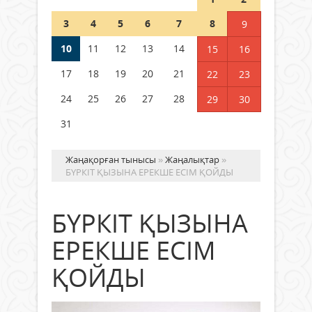
Шетелде жүрген Қазақстан
3
4
5
6
7
8
9
азаматтары қалай дауыс бере
алады?
10
11
12
13
14
15
16
05 тамыз 2026 ж.
179
17
18
19
20
21
22
23
24
25
26
27
28
29
30
31
Жаңақорған тынысы
»
Жаңалықтар
»
БҮРКІТ ҚЫЗЫНА ЕРЕКШЕ ЕСІМ ҚОЙДЫ
БҮРКІТ ҚЫЗЫНА
ЕРЕКШЕ ЕСІМ
ҚОЙДЫ