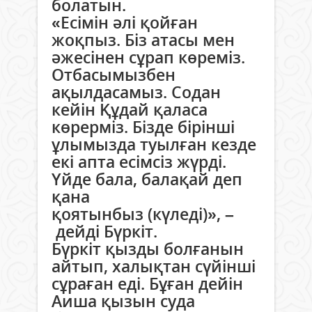
болатын.
«Есімін әлі қойған
жоқпыз. Біз атасы мен
әжесінен сұрап көреміз.
Отбасымызбен
ақылдасамыз. Содан
кейін Құдай қаласа
көрерміз. Бізде бірінші
ұлымызда туылған кезде
екі апта есімсіз жүрді.
Үйде бала, балақай деп
қана
қоятынбыз (күледі)», –
дейді Бүркіт.
Бүркіт қызды болғанын
айтып, халықтан сүйінші
сұраған еді. Бұған дейін
Аиша қызын суда