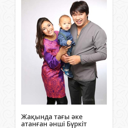
Жақында тағы әке
атанған әнші Бүркіт