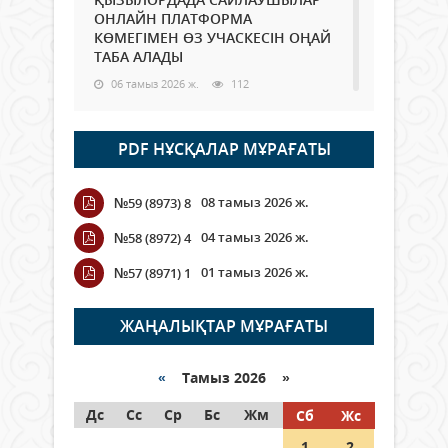
ОНЛАЙН ПЛАТФОРМА
КӨМЕГІМЕН ӨЗ УЧАСКЕСІН ОҢАЙ
ТАБА АЛАДЫ
06 тамыз 2026 ж.
112
Open Air: Қызылорда облысы
PDF НҰСҚАЛАР МҰРАҒАТЫ
полиция департаменті 20
мыңнан астам көрерменнің
қауіпсіздігін қамтамасыз етті
08 тамыз 2026 ж.
№59 (8973) 8
06 тамыз 2026 ж.
142
04 тамыз 2026 ж.
№58 (8972) 4
Wi-Fi ҚАБЫРҒА АРҚЫЛЫ ҚАЛАЙ
01 тамыз 2026 ж.
№57 (8971) 1
ӨТЕДІ?
06 тамыз 2026 ж.
288
ЖАҢАЛЫҚТАР МҰРАҒАТЫ
Как могут проголосовать
граждане Казахстана,
«
Тамыз 2026 »
находящиеся за рубежом?
Дс
Сс
Ср
Бс
Жм
Сб
Жс
05 тамыз 2026 ж.
168
1
2