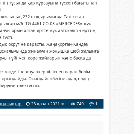
інің тұсында қар құрсауына түскен бағытынан
.
втожолының 232 шақырымында Тәжікстан
арылған м/б ТG 4461 СО 03 «MERCEDES» жүк
жануы орын алған өртте жүк автокөлігін өрттің
түсті.
ық округіне қарасты, Жаңақорған-Қандөз
а қожалығында жиналған жоңышқа шөбі жалынға
ғын үйі мен қора жайларын және басқа да
өз міндетіне жауапкершілікпен қарап бөлім
орындайды. Осындайеңбегіне адал, елдің
руіне тілектеспіз.
аңалықтар
23 қазан 2021 ж.
740
1