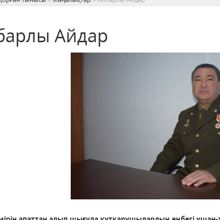
барлы Айдар
мірін апаттан алып шығуда құтқарушылардың еңбегі ұшан-те