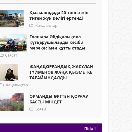
Қызылордада 20 тонна жіп
тиген жүк көлігі өртенді
Жаңалықтар
Гүлшара Әбдіқалықова
құтқарушыларды кәсіби
мерекесімен құттықтады
Саясат
ЖАҢАҚОРҒАНДЫҚ ЖАСҰЛАН
ТҮЙМЕНОВ ЖАҢА ҚЫЗМЕТКЕ
ТАҒАЙЫНДАЛДЫ
Жаңалықтар
ОРМАНДЫ ӨРТТЕН ҚОРҒАУ
БАСТЫ МІНДЕТ
Қоғам
Пікір
1