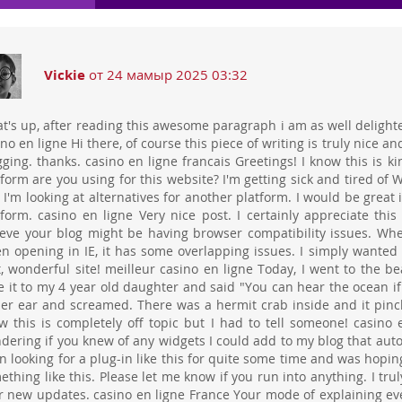
Vickie
от 24 мамыр 2025 03:32
t's up, after reading this awesome paragraph i am as well delighte
no en ligne Hi there, of course this piece of writing is truly nice a
gging. thanks. casino en ligne francais Greetings! I know this is k
tform are you using for this website? I'm getting sick and tired of
 I'm looking at alternatives for another platform. I would be great 
tform. casino en ligne Very nice post. I certainly appreciate thi
ieve your blog might be having browser compatibility issues. When I
n opening in IE, it has some overlapping issues. I simply wanted
t, wonderful site! meilleur casino en ligne Today, I went to the b
e it to my 4 year old daughter and said "You can hear the ocean if 
her ear and screamed. There was a hermit crab inside and it pinc
w this is completely off topic but I had to tell someone! casino e
dering if you knew of any widgets I could add to my blog that auto
n looking for a plug-in like this for quite some time and was ho
ething like this. Please let me know if you run into anything. I tru
r new updates. casino en ligne France Your mode of explaining ever