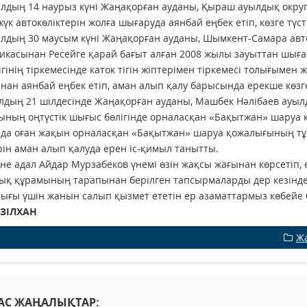
лдың 14 наурыз күні Жаңақорған ауданы, Қыраш ауылдық округ
жүк автокөліктерін жолға шығаруда аянбай еңбек етіп, көзге түсті
ылдың 30 маусым күні Жаңақорған ауданы, Шымкент-Самара а
икасынан Ресейге қарай бағыт алған 2008 жылы зауыттан шығ
ігінің тіркемесінде каток тігін жіптерімен тіркемесі толығымен 
ан аянбай еңбек етіп, аман алып қалу барысында ерекше көзге 
дың 21 шілдесінде Жаңақорған ауданы, Машбек Нәлібаев ауылд
ының оңтүстік шығыс бөлігінде орналасқан «Бақытжан» шару
да оған жақын орналасқан «Бақытжан» шаруа қожалығының тұр
рін аман алып қалуда ерен іс-қимыл танытты.
не адал Айдар Мурзабеков үнемі өзін жақсы жағынан көрсетіп, 
қ құрамының тарапынан берілген тапсырмаларды дер кезінде 
ғы үшін жанын салып қызмет ететін ер азаматтармыз көбейе бе
ӘЗІЛХАН
Ж
АС ЖАҢАЛЫҚТАР: