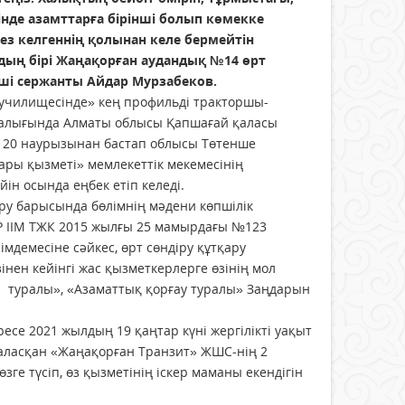
езінде азамттарға бірінші болып көмекке
з келгеннің қолынан келе бермейтін
здың бірі Жаңақорған аудандық №14 өрт
іші сержанты Айдар Мурзабеков.
 училищесінде» кең профильді тракторшы-
ралығында Алматы облысы Қапшағай қаласы
 20 наурызынан бастап облысы Төтенше
ары қызметі» мемлекеттік мекемесінің
ін осында еңбек етіп келеді.
ру барысында бөлімнің мәдени көпшілік
Р ІІМ ТЖК 2015 жылғы 25 мамырдағы №123
мдемесіне сәйкес, өрт сөндіру құтқару
ен кейінгі жас қызметкерлерге өзінің мол
ті туралы», «Азаматтық қорғау туралы» Заңдарын
се 2021 жылдың 19 қаңтар күні жергілікті уақыт
наласқан «Жаңақорған Транзит» ЖШС-нің 2
зге түсіп, өз қызметінің іскер маманы екендігін