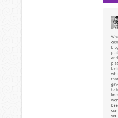
Wha
casi
blo
pla
and
pla
bel
whe
tha
gav
to 
kno
won
bee
som
you