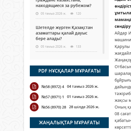
находящиеся за рубежом?
өндіріс
ұмтыла
05 тамыз 2026 ж.
120
маманд
сөндір
Шетелде жүрген Қазақстан
азаматтары қалай дауыс
Айдар И
бере алады?
машини
Қарулы 
05 тамыз 2026 ж.
133
жағдайл
Жаңақор
Кассадағы баға мен сөредегі
баға әр түрлі болған
Отбасын
PDF НҰСҚАЛАР МҰРАҒАТЫ
жағдайда
шаралар
04 тамыз 2026 ж.
111
бұйрығы
04 тамыз 2026 ж.
№58 (8972) 4
дайынды
ҮКІМЕТТІК ЕМЕС ҰЙЫМДАРҒА
тәжіриб
01 тамыз 2026 ж.
№57 (8971) 1
АРНАЛҒАН СЫЙЛЫҚАҚЫ
жақсы м
КОНКУРСЫНА ӨТІНІМ
28 шілде 2026 ж.
Оның қы
№56 (8970) 28
ҚАБЫЛДАУ БАСТАЛДЫ
08 саға
04 тамыз 2026 ж.
110
қабатын
ЖАҢАЛЫҚТАР МҰРАҒАТЫ
көрсетті