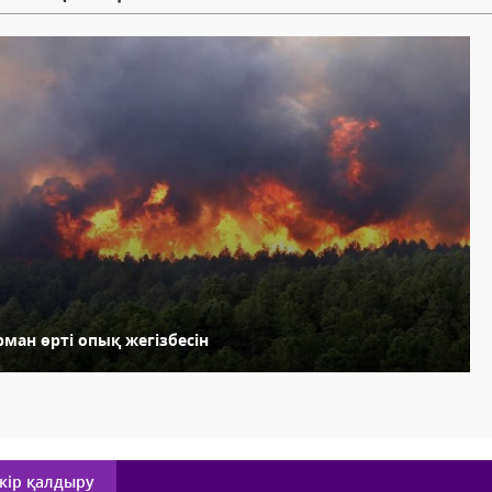
ман өрті опық жегізбесін
кір қалдыру