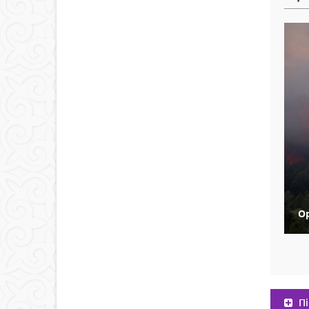
Ор
Пі