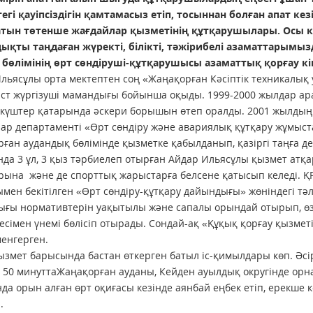
тегі қауіпсіздігін қамтамасыз етіп, тосыннан болған апат к
тын төтенше жағдайлар қызметінің құтқарушылары. Осы ке
ықты таңдаған жүректі, білікті, тәжірибелі азаматтарымы
у бөлімінің өрт сөндіруші-құтқарушысы азаматтық қорғау к
льясұлы орта мектептен соң «Жаңақорған Кәсіптік техникалық
ст жүргізуші мамандығы бойынша оқыды. 1999-2000 жылдар а
күштер қатарында әскери борышын өтеп оралды. 2001 жылдың
ар департаменті «Өрт сөндіру және авариялық құтқару жұмыст
ған аудандық бөлімінде қызметке қабылданып, қазіргі таңға дей
да 3 ұл, 3 қыз тәрбиелеп отырған Айдар Ильясұлы қызмет атқа
ына және де спорттық жарыстарға белсене қатысып келеді. Қ
мен бекітілген «Өрт сөндіру-құтқару дайындығы» жөніндегі тәлі
ғы нормативтерін уақытылы және сапалы орындай отырып, өзін
есімен үнемі бөлісіп отырады. Сондай-ақ «Құқық қорғау қызме
енгерген.
змет барысында бастан өткерген батыл іс-қимылдары көп. Әсіре
т 50 минуттаЖаңақорған ауданы, Кейден ауылдық округінде ор
да орын алған өрт оқиғасы кезінде аянбай еңбек етіп, ерекше кө
.