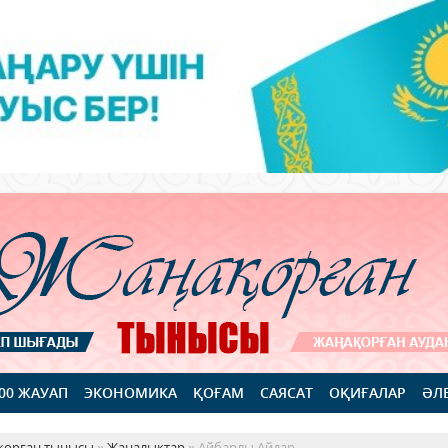
100 ЖАУАП
ЭКОНОМИКА
ҚОҒАМ
САЯСАТ
ОҚИҒАЛАР
ӘЛ
қорған тынысы
»
Жаңалықтар
» Айбарлы Айдар