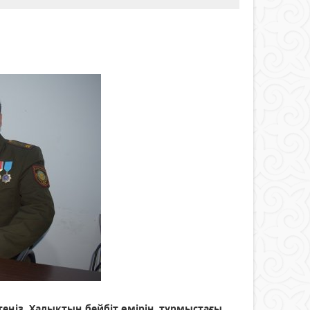
ңіз. Халықтың бейбіт өмірін, тұрмыстағы,