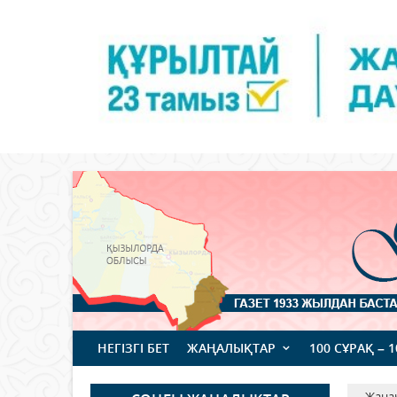
НЕГІЗГІ БЕТ
ЖАҢАЛЫҚТАР
100 СҰРАҚ – 
Жаңа