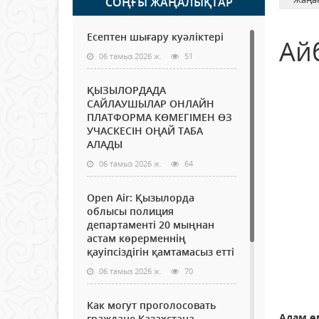
СОҢҒЫ ЖАҢАЛЫҚТАР
Есептен шығару куәліктері
Ай
06 тамыз 2026 ж.
51
ҚЫЗЫЛОРДАДА
САЙЛАУШЫЛАР ОНЛАЙН
ПЛАТФОРМА КӨМЕГІМЕН ӨЗ
УЧАСКЕСІН ОҢАЙ ТАБА
АЛАДЫ
06 тамыз 2026 ж.
64
Open Air: Қызылорда
облысы полиция
департаменті 20 мыңнан
астам көрерменнің
қауіпсіздігін қамтамасыз етті
06 тамыз 2026 ж.
70
Как могут проголосовать
Адам ө
граждане Казахстана,