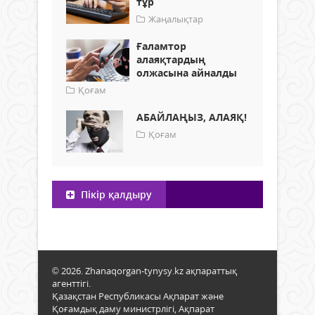
тұр
Жаңалықтар
Ғаламтор
алаяқтардың
олжасына айналды
Қоғам
АБАЙЛАҢЫЗ, АЛАЯҚ!
Қоғам
Пікір қалдыру
© 2026. Zhanaqorgan-tynysy.kz ақпараттық
агенттігі.
Қазақстан Республикасы Ақпарат және
Қоғамдық даму министрлігі, Ақпарат