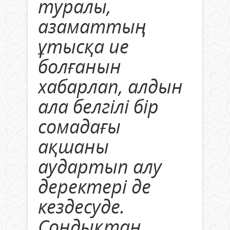
туралы,
азаматтың
ұтысқа ие
болғанын
хабарлап, алдын
ала белгілі бір
сомадағы
ақшаны
аудартып алу
деректері де
кездесуде.
Сондықтан,