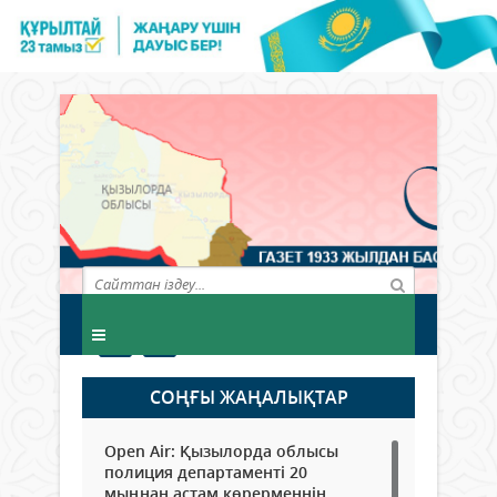
СОҢҒЫ ЖАҢАЛЫҚТАР
Open Air: Қызылорда облысы
полиция департаменті 20
мыңнан астам көрерменнің