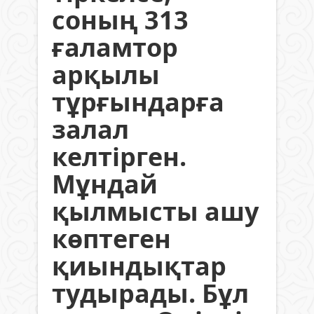
соның 313
ғаламтор
арқылы
тұрғындарға
залал
келтірген.
Мұндай
қылмысты ашу
көптеген
қиындықтар
тудырады. Бұл