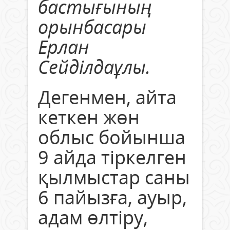
бастығының
орынбасары
Ерлан
Сейділдаұлы.
Дегенмен, айта
кеткен жөн
облыс бойынша
9 айда тіркелген
қылмыстар саны
6 пайызға, ауыр,
адам өлтіру,