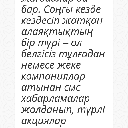
бар. Соңғы кезде
кездесіп жатқан
алаяқтықтың
бір түрі – ол
белгісіз тұлғадан
немесе жеке
компаниялар
атынан смс
хабарламалар
жолданып, түрлі
акциялар