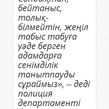
бейтаныс,
толық-
білмейтін, жеңіл
табыс табуға
уәде берген
адамдарға
сенімділік
танытпауды
сұраймыз», – деді
полиция
департаменті