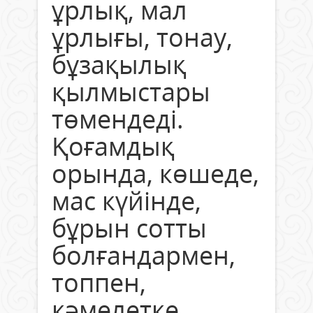
ұрлық, мал
ұрлығы, тонау,
бұзақылық
қылмыстары
төмендеді.
Қоғамдық
орында, көшеде,
мас күйінде,
бұрын сотты
болғандармен,
топпен,
кәмелетке