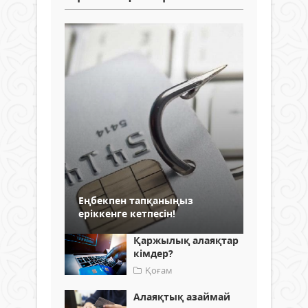
Еңбекпен тапқаныңыз
еріккенге кетпесін!
Қаржылық алаяқтар
кімдер?
Қоғам
Алаяқтық азаймай