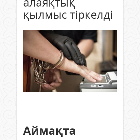
алаяқтық
қылмыс тіркелді
Аймақта