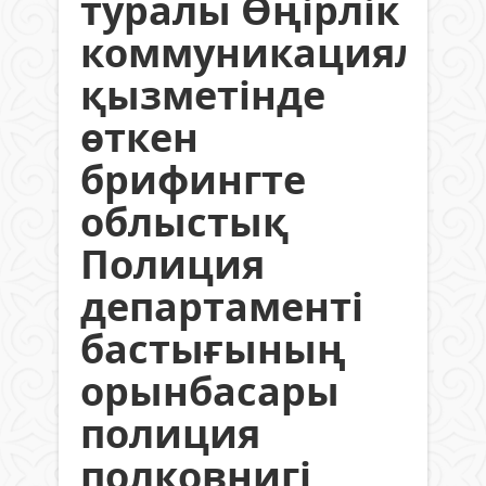
туралы Өңірлік
коммуникациялар
қызметінде
өткен
брифингте
облыстық
Полиция
департаменті
бастығының
орынбасары
полиция
полковнигі