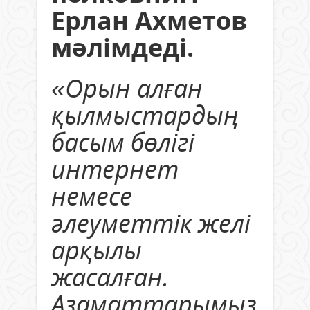
Ерлан Ахметов
мәлімдеді.
«Орын алған
қылмыстардың
басым бөлігі
интернет
немесе
әлеуметтік желі
арқылы
жасалған.
Азаматтарымыз