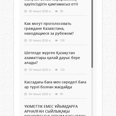
қауіпсіздігін қамтамасыз етті
06 тамыз 2026 ж.
38
Как могут проголосовать
граждане Казахстана,
находящиеся за рубежом?
05 тамыз 2026 ж.
109
Шетелде жүрген Қазақстан
азаматтары қалай дауыс бере
алады?
05 тамыз 2026 ж.
120
Кассадағы баға мен сөредегі баға
әр түрлі болған жағдайда
04 тамыз 2026 ж.
99
ҮКІМЕТТІК ЕМЕС ҰЙЫМДАРҒА
АРНАЛҒАН СЫЙЛЫҚАҚЫ