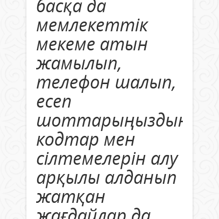
басқа да
мемлекеттік
мекеме атын
жамылып,
телефон шалып,
есеп
шоттарыңыздың
кодтар мен
сілтемелерін алу
арқылы алданып
жатқан
жағдайлар да