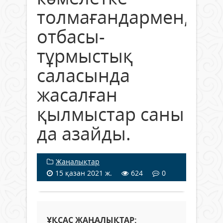
толмағандармен,
отбасы-
тұрмыстық
саласында
жасалған
қылмыстар саны
да азайды.
Жаңалықтар
15 қазан 2021 ж.
624
0
ҰҚСАС ЖАҢАЛЫҚТАР: