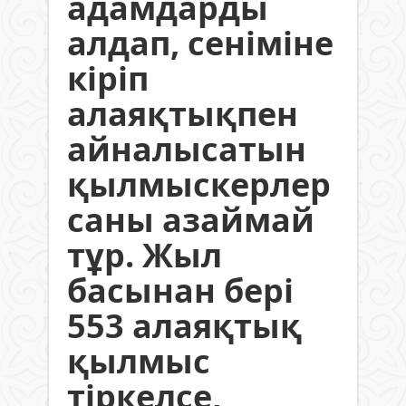
адамдарды
алдап, сеніміне
кіріп
алаяқтықпен
айналысатын
қылмыскерлер
саны азаймай
тұр. Жыл
басынан бері
553 алаяқтық
қылмыс
тіркелсе,