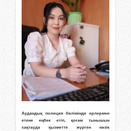
Аудандық полиция бөлімінде ерлермен
етене еңбек етіп, қоғам тынышын
сақтауда қызметте жүрген нәзік