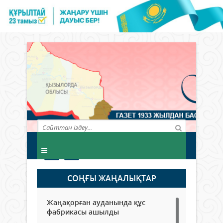
СОҢҒЫ ЖАҢАЛЫҚТАР
Жаңақорған ауданында құс
фабрикасы ашылды