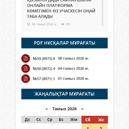
ОНЛАЙН ПЛАТФОРМА
КӨМЕГІМЕН ӨЗ УЧАСКЕСІН ОҢАЙ
ТАБА АЛАДЫ
06 тамыз 2026 ж.
85
Open Air: Қызылорда облысы
PDF НҰСҚАЛАР МҰРАҒАТЫ
полиция департаменті 20
мыңнан астам көрерменнің
қауіпсіздігін қамтамасыз етті
08 тамыз 2026 ж.
№59 (8973) 8
06 тамыз 2026 ж.
95
04 тамыз 2026 ж.
№58 (8972) 4
Wi-Fi ҚАБЫРҒА АРҚЫЛЫ ҚАЛАЙ
01 тамыз 2026 ж.
№57 (8971) 1
ӨТЕДІ?
06 тамыз 2026 ж.
263
ЖАҢАЛЫҚТАР МҰРАҒАТЫ
Как могут проголосовать
граждане Казахстана,
«
Тамыз 2026 »
находящиеся за рубежом?
Дс
Сс
Ср
Бс
Жм
Сб
Жс
05 тамыз 2026 ж.
144
1
2