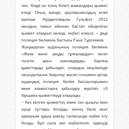
тиіс. Бізде өс ісінің білікті мамандары қызмет
етеді. Оның ішінде, аруларымыздың есімі
ерекше. Нурдиллақызы Гульфат 2012
жылдың тамыз айынан бастап абыройлы
қызмет атқарып келеді, еңбегі елеулі, – деді
полиция бөлімінің бастығы Ғани Тұрсекеев.
Жаңақорған ауданының полиция бөлі­міне
«Жеке және заңды тұлғалардан» келіп
түсетін арыз шағымдарды, барлық
құжаттарды қабылдап, олардың мерзі­мінде
орындалуына бақылау жасап сонымен қатар
аудандық полиция бөлімі басшыларымен
жеке азаматтарға қабылдау жүргізіп, т.б
біршама қызмет­терді атқарады.
– Кез келген қызметтің өзіне тән қызығы мен
ауыр тұстары болады, менің бала кезгі
арманым құқық қорғау саласында еңбек ету
болды. Бұл сала көп еңбектеніп, ізденуді