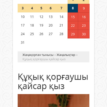
Шетелде жүрген Қазақстан
3
4
5
6
7
8
9
азаматтары қалай дауыс бере
алады?
10
11
12
13
14
15
16
05 тамыз 2026 ж.
153
17
18
19
20
21
22
23
24
25
26
27
28
29
30
31
Жаңақорған тынысы
»
Жаңалықтар
»
Құқық қорғаушы қайсар қыз
Құқық қорғаушы
қайсар қыз