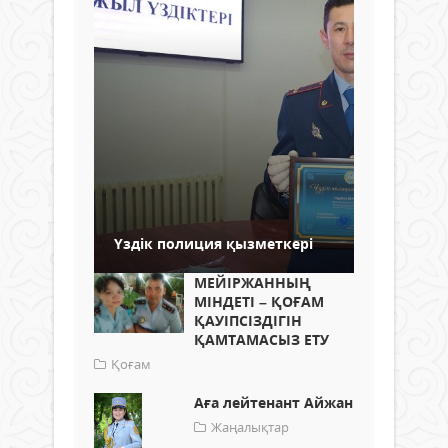
Үздік полиция қызметкері
МЕЙІРЖАННЫҢ
МІНДЕТІ – ҚОҒАМ
ҚАУІПСІЗДІГІН
ҚАМТАМАСЫЗ ЕТУ
Қоғам
Аға лейтенант Айжан
Жаңалықтар