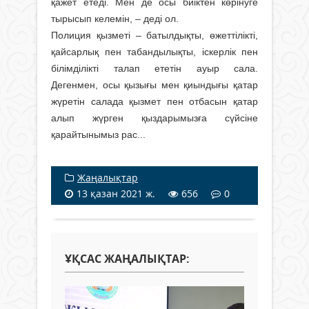
қажет етеді. Мен де осы биіктен көрінуге
тырысып келемін, – деді ол.
Полиция қызметі – батылдықты, өжет­тілікті,
қайсарлық пен табандылықты, іскерлік пен
білімділікті талап ететін ауыр сала.
Дегенмен, осы қызығы мен қиындығы қатар
жүретін салада қызмет пен отбасын қатар
алып жүрген қыздарымызға сүйсіне
қарайтынымыз рас...
Жаңалықтар
13 қазан 2021 ж.
656
0
ҰҚСАС ЖАҢАЛЫҚТАР: