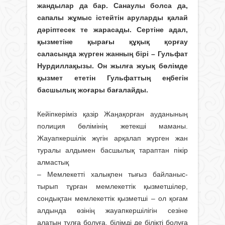
жандылар да бар. Санаулы болса да,
сапалы жұмыс істейтін аруларды қалай
дәріптесек те жарасады. Сертіне адал,
қызметіне қырағы құқық қорғау
саласында жүрген жанның бірі – Гульфат
Нурдиллақызы. Он жылға жуық бөлімде
қызмет ететін Гульфаттың еңбегін
басшылық жоғары бағалайды.
Кейіпкеріміз қазір Жаңақорған ауда­нының
полиция бөлімінің жетекші маманы.
Жауапкершілік жүгін арқалап жүрген жан
туралы алдымен басшылық тараптан пікір
алмастық
– Мемлекетті халықпен тығыз байла­ныс­
тырып тұрған мемлекеттік қызмет­шілер,
сондықтан мемлекеттік қызметші – ол қоғам
алдында өзінің жауапкершілігін сезіне
алатын тұлға болуға, білімді де білікті болуға