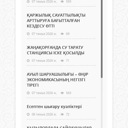
07 тамыз 2026 ж.
593
ҚАРЖЫЛЫҚ САУАТТЫЛЫҚТЫ
АРТТЫРУҒА БАҒЫТТАЛҒАН
КЕЗДЕСУ ӨТТІ
07 тамыз 2026 ж.
69
ЖАҢАҚОРҒАНДА СУ ТАРАТУ
СТАНЦИЯСЫ ІСКЕ ҚОСЫЛДЫ
07 тамыз 2026 ж.
71
АУЫЛ ШАРУАШЫЛЫҒЫ – ӨҢІР
ЭКОНОМИКАСЫНЫҢ НЕГІЗГІ
ТІРЕГІ
07 тамыз 2026 ж.
563
Есептен шығару куәліктері
06 тамыз 2026 ж.
72
ҚЫЗЫЛОРДАДА САЙЛАУШЫЛАР