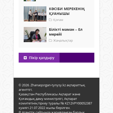
КӘСІБИ МЕРЕКЕНІҢ
ҚУАНЫШЫ
Қоғам
Білікті маман – Ел
мерейі
Жаңалықтар
Пікір қалдыру
© 2026. Zhanaqorgan-tynysy.kz ақпараттық
агенттігі.
Қазақстан Республикасы Ақпарат және
Қоғамдық даму министрлігі, Ақпарат
комитетінің тіркеу туралы № KZ12VPY00052387
куәлігі 21.07.2022 жылы берілген.
® Агенттік сайтында жарияланған барлық