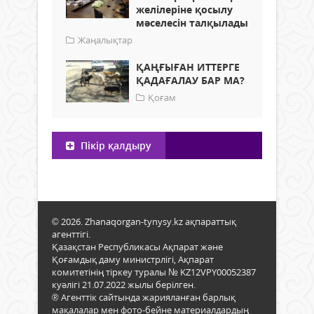
желілеріне қосылу
мәселесін талқылады
Жаңалықтар
ҚАҢҒЫҒАН ИТТЕРГЕ
ҚАДАҒАЛАУ БАР МА?
Қоғам
Пікір қалдыру
© 2026. Zhanaqorgan-tynysy.kz ақпараттық
агенттігі.
Қазақстан Республикасы Ақпарат және
Қоғамдық даму министрлігі, Ақпарат
комитетінің тіркеу туралы № KZ12VPY00052387
куәлігі 21.07.2022 жылы берілген.
® Агенттік сайтында жарияланған барлық
мақалалар мен фото-бейне материалдардың