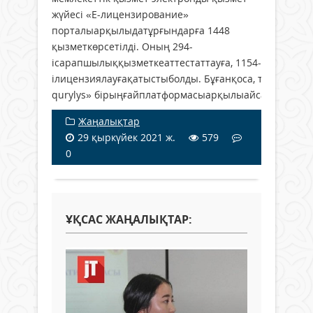
жүйесі «Е-лицензирование»
порталыарқылыдатұрғындарға 1448
қызметкөрсетілді. Оның 294-
ісарапшылыққызметкеаттестаттауға, 1154-
ілицензиялауғақатыстыболды. Бұғанқоса, техникал
qurylys» бірыңғайплатформасыарқылыайсайынғыесебі
Жаңалықтар
29 қыркүйек 2021 ж.
579
0
ҰҚСАС ЖАҢАЛЫҚТАР: