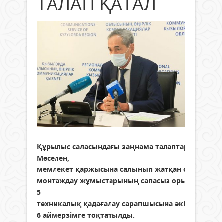
ТАЛАП ҚАТАЛ
Құрылыс саласындағы заңнама талаптарын өреске
Мәселен,
мемлекет қаржысына салынып жатқан объектіле
монтаждау жұмыстарының сапасыз орындалуына
5
техникалық қадағалау сарапшысына әкімшілік а
6 аймерзімге тоқтатылды.