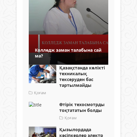
Колледж заман талабына сай
ма?
Қазақстанда көлікті
техникалық
тексеруден бас
тартылмайды
Қоғам
Өтірік техосмотрды
тоқтататын болды
Қоғам
Қызылордада
кәсіпкерлер электр