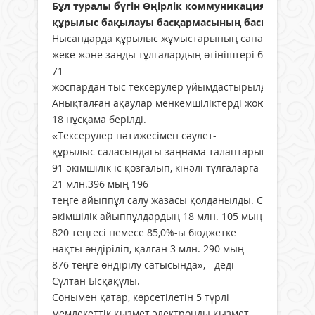
Бұл туралы бүгін Өңірлік коммуникациялар қызм
құрылыс бақылауы басқармасының басшысы Сұ
Нысандарда құрылыс жұмыстарының сапасына бақыл
жеке және заңды тұлғалардың өтініштері бойынша
71
жоспардан тыс тексерулер ұйымдастырылды.
Анықталған ақаулар менкемшіліктерді жою жөнінде
18 нұсқама берілді.
«Тексерулер нәтижесімен сәулет-
құрылыс саласындағы заңнама талаптарын бұзған тұ
91 әкімшілік іс қозғалып, кінәлі тұлғаларға
21 млн.396 мың 196
теңге айыппұл салу жазасы қолданылды. Салынған
әкімшілік айыппұлдардың 18 млн. 105 мың
820 теңгесі немесе 85,0%-ы бюджетке
нақты өндіріліп, қалған 3 млн. 290 мың
876 теңге өндірілу сатысында», - деді
Сұлтан Ысқақұлы.
Сонымен қатар, көрсетілетін 5 түрлі
мемлекеттік қызмет электронды қызмет