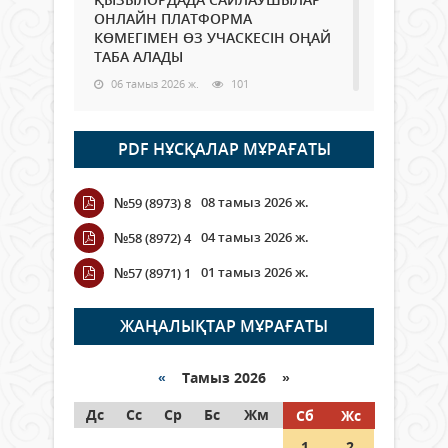
ОНЛАЙН ПЛАТФОРМА
КӨМЕГІМЕН ӨЗ УЧАСКЕСІН ОҢАЙ
ТАБА АЛАДЫ
06 тамыз 2026 ж.
101
Open Air: Қызылорда облысы
PDF НҰСҚАЛАР МҰРАҒАТЫ
полиция департаменті 20
мыңнан астам көрерменнің
қауіпсіздігін қамтамасыз етті
08 тамыз 2026 ж.
№59 (8973) 8
06 тамыз 2026 ж.
123
04 тамыз 2026 ж.
№58 (8972) 4
Wi-Fi ҚАБЫРҒА АРҚЫЛЫ ҚАЛАЙ
01 тамыз 2026 ж.
№57 (8971) 1
ӨТЕДІ?
06 тамыз 2026 ж.
278
ЖАҢАЛЫҚТАР МҰРАҒАТЫ
Как могут проголосовать
граждане Казахстана,
«
Тамыз 2026 »
находящиеся за рубежом?
Дс
Сс
Ср
Бс
Жм
Сб
Жс
05 тамыз 2026 ж.
160
1
2