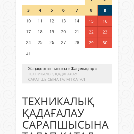
Шетелде жүрген Қазақстан
3
4
5
6
7
8
9
азаматтары қалай дауыс бере
алады?
10
11
12
13
14
15
16
05 тамыз 2026 ж.
171
17
18
19
20
21
22
23
24
25
26
27
28
29
30
31
Жаңақорған тынысы
»
Жаңалықтар
»
ТЕХНИКАЛЫҚ ҚАДАҒАЛАУ
САРАПШЫСЫНА ТАЛАП ҚАТАЛ
ТЕХНИКАЛЫҚ
ҚАДАҒАЛАУ
САРАПШЫСЫНА