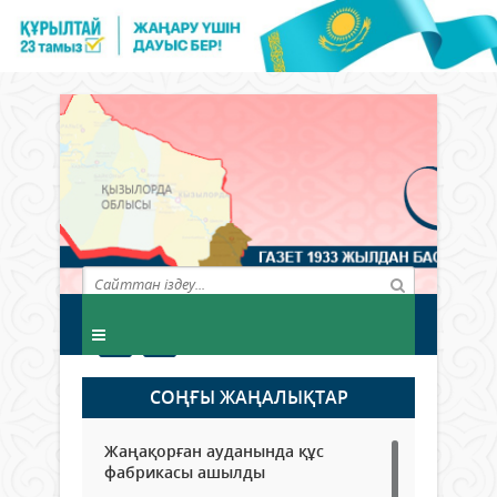
СОҢҒЫ ЖАҢАЛЫҚТАР
Жаңақорған ауданында құс
фабрикасы ашылды