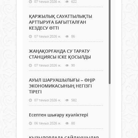
07 тамыз 2026 ж.
622
ҚАРЖЫЛЫҚ САУАТТЫЛЫҚТЫ
АРТТЫРУҒА БАҒЫТТАЛҒАН
КЕЗДЕСУ ӨТТІ
07 тамыз 2026 ж.
86
ЖАҢАҚОРҒАНДА СУ ТАРАТУ
СТАНЦИЯСЫ ІСКЕ ҚОСЫЛДЫ
07 тамыз 2026 ж.
90
АУЫЛ ШАРУАШЫЛЫҒЫ – ӨҢІР
ЭКОНОМИКАСЫНЫҢ НЕГІЗГІ
ТІРЕГІ
07 тамыз 2026 ж.
582
Есептен шығару куәліктері
06 тамыз 2026 ж.
88
ҚЫЗЫЛОРДАДА САЙЛАУШЫЛАР