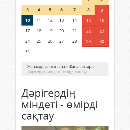
полиция департаменті 20
мыңнан астам көрерменнің
3
4
5
6
7
8
9
қауіпсіздігін қамтамасыз етті
10
11
12
13
14
06 тамыз 2026 ж.
145
15
16
17
18
19
20
21
22
23
24
25
26
27
28
29
30
31
Жаңақорған тынысы
»
Жаңалықтар
»
Дәрігердің міндеті - өмірді сақтау
Дәрігердің
міндеті - өмірді
сақтау