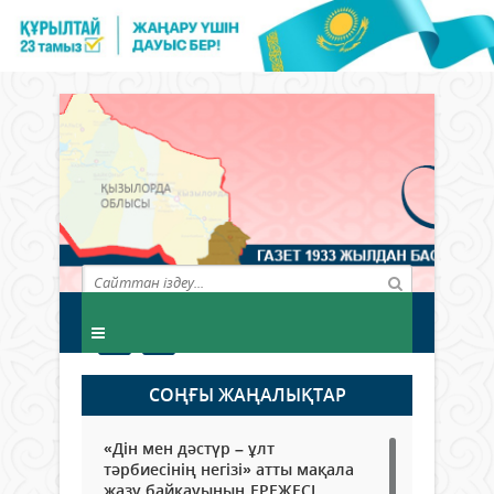
СОҢҒЫ ЖАҢАЛЫҚТАР
«Дін мен дәстүр – ұлт
тәрбиесінің негізі» атты мақала
жазу байқауының ЕРЕЖЕСІ