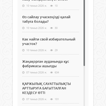
10 тамыз 2026 ж.
10
Өз сайлау учаскеңізді қалай
табуға болады?
10 тамыз 2026 ж.
30
Как найти свой избирательный
участок?
10 тамыз 2026 ж.
29
Жаңақорған ауданында құс
фабрикасы ашылды
07 тамыз 2026 ж.
634
ҚАРЖЫЛЫҚ САУАТТЫЛЫҚТЫ
АРТТЫРУҒА БАҒЫТТАЛҒАН
КЕЗДЕСУ ӨТТІ
07 тамыз 2026 ж.
101