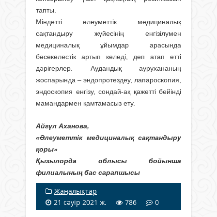
тапты.
Міндетті әлеуметтік медициналық
сақтандыру жүйесінің енгізілумен
медициналық ұйымдар арасында
бәсекелестік артып келеді, деп атап өтті
дәрігерлер. Аудандық аурухананың
жоспарында – эндопротездеу, лапароскопия,
эндоскопия енгізу, сондай-ақ қажетті бейінді
мамандармен қамтамасыз ету.
Айгүл Аханова,
«Әлеуметтік медициналық сақтандыру
қоры»
Қызылорда облысы бойынша
филиалының бас сарапшысы
Жаңалықтар
21 сәуір 2021 ж.
786
0