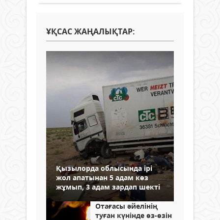
ҰҚСАС ЖАҢАЛЫҚТАР:
Қызылорда облысында ірі
жол апатынан 5 адам көз
жұмып, 3 адам зардап шекті
Отағасы әйелінің
туған күнінде өз-өзін