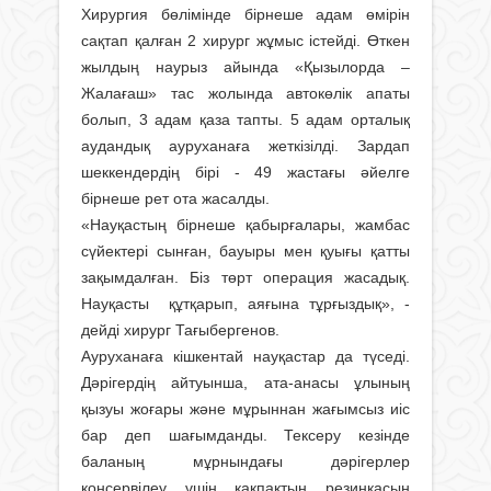
Хирургия бөлімінде бірнеше адам өмірін
сақтап қалған 2 хирург жұмыс істейді. Өткен
жылдың наурыз айында «Қызылорда –
Жалағаш» тас жолында автокөлік апаты
болып, 3 адам қаза тапты. 5 адам орталық
аудандық ауруханаға жеткізілді. Зардап
шеккендердің бірі - 49 жастағы әйелге
бірнеше рет ота жасалды.
«Науқастың бірнеше қабырғалары, жамбас
сүйектері сынған, бауыры мен қуығы қатты
зақымдалған. Біз төрт операция жасадық.
Науқасты құтқарып, аяғына тұрғыздық», -
дейді хирург Тағыбергенов.
Ауруханаға кішкентай науқастар да түседі.
Дәрігердің айтуынша, ата-анасы ұлының
қызуы жоғары және мұрыннан жағымсыз иіс
бар деп шағымданды. Тексеру кезінде
баланың мұрнындағы дәрігерлер
консервілеу үшін қақпақтың резинкасын