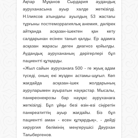
Ақпар Мұқанов Сырдария аудандық
ауруханасына ауыр халде жеткізілді.
Н.Ілиясов атындағы ауылдың 53 жастағы
тұрғыны постгеморрагиялық анемия, дәлірек
айтқанда асқазан-ішектен қан кету
салдарынан есінен танып қалды. Ер адамға
асқазан жарасы деген диагноз қойылды.
Аудандық аурухананың дәрігерлері бұл
пациентті құтқарды.
«Жыл сайын ауруханаға 500 - ге жуық адам
түседі, оның екі жүзден астамы-шұғыл. Көп
жағдайда асқазан-ішек жолдарының
ауруларымен ауыратын науқастар. Мысалы,
панкреонекрозы бар науқас ауруханаға
жеткізілді. Бұл ұйқы безі өзін-өзі сіңіретін
панкреатиттің ауыр жағдайы. Біз бұл
пациентті аман - есен құтқардық», - дейді
хирургия бөлімінің меңгерушісі Дәурхан
Тағыбергенов
.