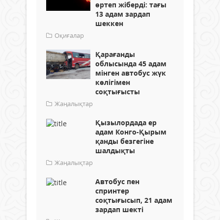
өртеп жіберді: тағы
13 адам зардап
шеккен
Оқиғалар
Қарағанды
облысында 45 адам
мінген автобус жүк
көлігімен
соқтығысты
Жаңалықтар
Қызылордада ер
адам Конго-Қырым
қанды безгегіне
шалдықты
Жаңалықтар
Автобус пен
спринтер
соқтығысып, 21 адам
зардап шекті