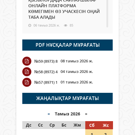
ОНЛАЙН ПЛАТФОРМА
КӨМЕГІМЕН ӨЗ УЧАСКЕСІН ОҢАЙ
ТАБА АЛАДЫ
06 тамыз 2026 ж.
85
Open Air: Қызылорда облысы
PDF НҰСҚАЛАР МҰРАҒАТЫ
полиция департаменті 20
мыңнан астам көрерменнің
қауіпсіздігін қамтамасыз етті
08 тамыз 2026 ж.
№59 (8973) 8
06 тамыз 2026 ж.
95
04 тамыз 2026 ж.
№58 (8972) 4
Wi-Fi ҚАБЫРҒА АРҚЫЛЫ ҚАЛАЙ
01 тамыз 2026 ж.
№57 (8971) 1
ӨТЕДІ?
06 тамыз 2026 ж.
263
ЖАҢАЛЫҚТАР МҰРАҒАТЫ
Как могут проголосовать
граждане Казахстана,
«
Тамыз 2026 »
находящиеся за рубежом?
Дс
Сс
Ср
Бс
Жм
Сб
Жс
05 тамыз 2026 ж.
144
1
2