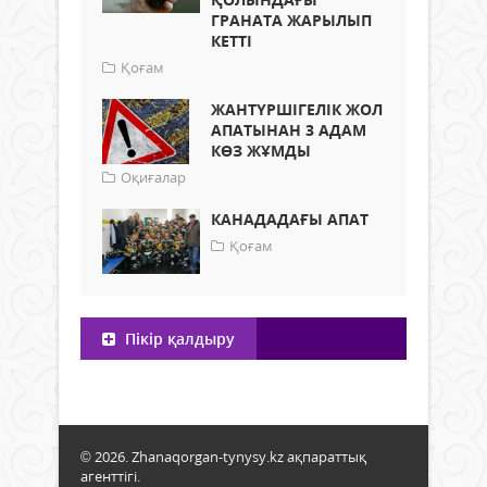
ГРАНАТА ЖАРЫЛЫП
КЕТТІ
Қоғам
ЖАНТҮРШІГЕЛІК ЖОЛ
АПАТЫНАН 3 АДАМ
КӨЗ ЖҰМДЫ
Оқиғалар
КАНАДАДАҒЫ АПАТ
Қоғам
Пікір қалдыру
© 2026. Zhanaqorgan-tynysy.kz ақпараттық
агенттігі.