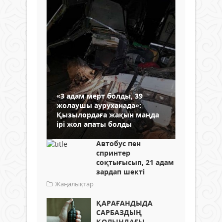
«3 адам мерт болды, 39
жолаушы ауруханада»:
Қызылордаға жақын маңда
ірі жол апаты болды
Автобус пен
спринтер
соқтығысып, 21 адам
зардап шекті
Жаңалықтар
ҚАРАҒАНДЫДА
САРБАЗДЫҢ
ҚОЛЫНДАҒЫ