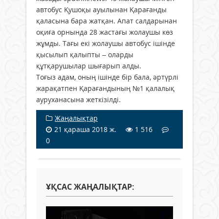
автобус Қушоқы ауылынан Қарағанды
қаласына бара жатқан. Апат салдарынан
оқиға орнында 28 жастағы жолаушы көз
жұмды. Тағы екі жолаушы автобус ішінде
қысылып қалыпты – оларды
құтқарушылар шығарып алды.
Тоғыз адам, оның ішінде бір бала, әртүрлі
жарақатпен Қарағандының №1 қалалық
ауруханасына жеткізілді.
Жаңалықтар
21 қараша 2018 ж.
1 516
0
ҰҚСАС ЖАҢАЛЫҚТАР: