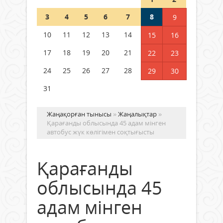
Шетелде жүрген Қазақстан
3
4
5
6
7
8
9
азаматтары қалай дауыс бере
алады?
10
11
12
13
14
15
16
05 тамыз 2026 ж.
153
17
18
19
20
21
22
23
24
25
26
27
28
29
30
31
Жаңақорған тынысы
»
Жаңалықтар
»
Қарағанды облысында 45 адам мінген
автобус жүк көлігімен соқтығысты
Қарағанды
облысында 45
адам мінген