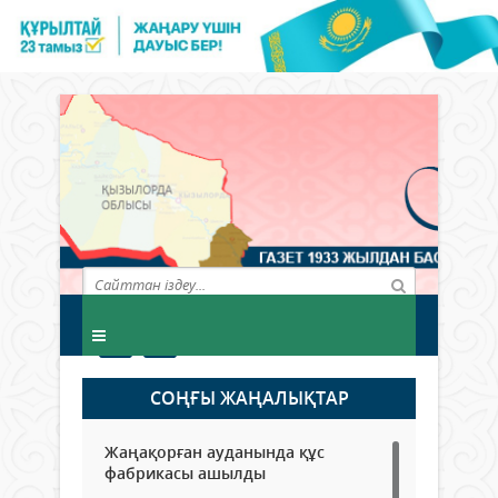
СОҢҒЫ ЖАҢАЛЫҚТАР
Жаңақорған ауданында құс
фабрикасы ашылды