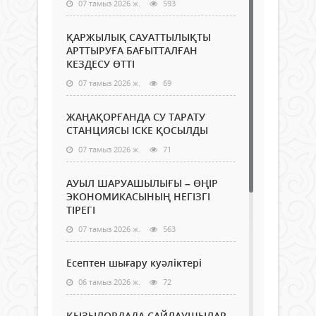
07 тамыз 2026 ж.
593
ҚАРЖЫЛЫҚ САУАТТЫЛЫҚТЫ
АРТТЫРУҒА БАҒЫТТАЛҒАН
КЕЗДЕСУ ӨТТІ
07 тамыз 2026 ж.
69
ЖАҢАҚОРҒАНДА СУ ТАРАТУ
СТАНЦИЯСЫ ІСКЕ ҚОСЫЛДЫ
07 тамыз 2026 ж.
71
АУЫЛ ШАРУАШЫЛЫҒЫ – ӨҢІР
ЭКОНОМИКАСЫНЫҢ НЕГІЗГІ
ТІРЕГІ
07 тамыз 2026 ж.
563
Есептен шығару куәліктері
06 тамыз 2026 ж.
72
ҚЫЗЫЛОРДАДА САЙЛАУШЫЛАР