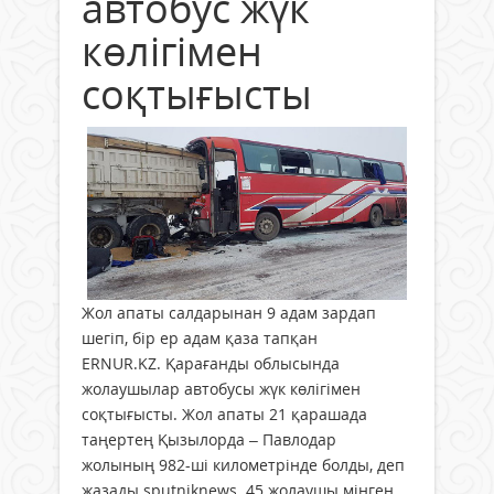
автобус жүк
көлігімен
соқтығысты
Жол апаты салдарынан 9 адам зардап
шегіп, бір ер адам қаза тапқан
ERNUR.KZ. Қарағанды облысында
жолаушылар автобусы жүк көлігімен
соқтығысты. Жол апаты 21 қарашада
таңертең Қызылорда – Павлодар
жолының 982-ші километрінде болды, деп
жазады sputniknews. 45 жолаушы мінген