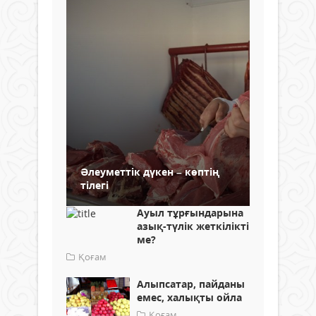
Әлеуметтік дүкен – көптің
тілегі
Ауыл тұрғындарына
азық-түлік жеткілікті
ме?
Қоғам
Алыпсатар, пайданы
емес, халықты ойла
Қоғам