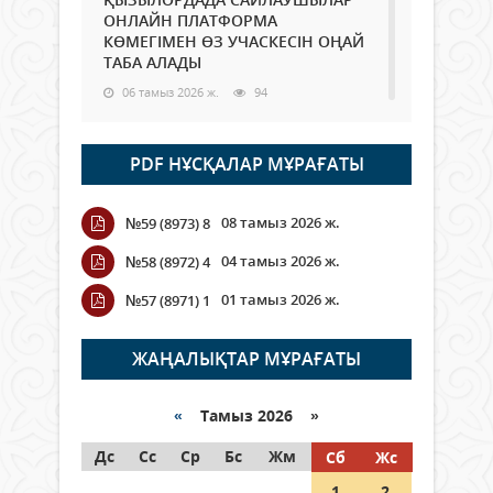
ОНЛАЙН ПЛАТФОРМА
КӨМЕГІМЕН ӨЗ УЧАСКЕСІН ОҢАЙ
ТАБА АЛАДЫ
06 тамыз 2026 ж.
94
Open Air: Қызылорда облысы
PDF НҰСҚАЛАР МҰРАҒАТЫ
полиция департаменті 20
мыңнан астам көрерменнің
қауіпсіздігін қамтамасыз етті
08 тамыз 2026 ж.
№59 (8973) 8
06 тамыз 2026 ж.
111
04 тамыз 2026 ж.
№58 (8972) 4
Wi-Fi ҚАБЫРҒА АРҚЫЛЫ ҚАЛАЙ
01 тамыз 2026 ж.
№57 (8971) 1
ӨТЕДІ?
06 тамыз 2026 ж.
271
ЖАҢАЛЫҚТАР МҰРАҒАТЫ
Как могут проголосовать
граждане Казахстана,
«
Тамыз 2026 »
находящиеся за рубежом?
Дс
Сс
Ср
Бс
Жм
Сб
Жс
05 тамыз 2026 ж.
153
1
2