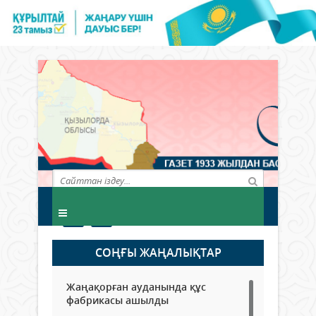
СОҢҒЫ ЖАҢАЛЫҚТАР
Жаңақорған ауданында құс
фабрикасы ашылды