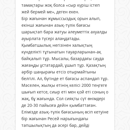
тамақтары жоқ болса «сыр күріш істеп
жей бермей ме», деген екен.
Бір жағынан жұмыссыздық орын алып,
екінші жағынан азық-түлік бағасы
шарықтап бара жатуы әлеуметтік ахуалды
ауырлата түсері алаңдатады.
Қымбатшылық негізінен халықтың
күнделікті тұтынатын тауарларынан-ақ
байқалып тұр. Мысалы, базардағы сауда
жағаңды ұстатардай, ұшып тұр. Қазақтың
әрбір шаңырағы етсіз отырмайтыны
белгілі. Ал, бүгінде ет бағасы аспандап тұр.
Мәселен, жылқы етінің келісі 2000 теңгеге
шығып кетсе, сиыр еті мен қой еті соның о
жақ, бұ жағында. Сол сияқты сүт өнімдері
де 20-30 пайызға дейін қымбаттаған.
Елімізде азық-түлік бағасының өсіп кетуіне
бір жағынан Ресей нарығындағы
тапшылықтың да әсері бар, дейді