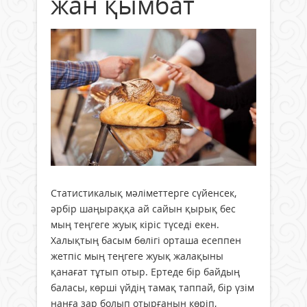
жан қымбат
Статистикалық мәліметтерге сүйенсек,
әрбір шаңыраққа ай сайын қырық бес
мың теңгеге жуық кіріс түседі екен.
Халықтың басым бөлігі орташа есеппен
жетпіс мың теңгеге жуық жалақыны
қанағат тұтып отыр. Ертеде бір байдың
баласы, көрші үйдің тамақ таппай, бір үзім
нанға зар болып отырғанын көріп,