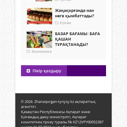
Жаңақорғанда нан
неге қымбаттады?
Қоғам
БАЗАР БАҒАМЫ: БАҒА
ҚАШАН
ТҰРАҚТАНАДЫ?
Экономика
Пікір қалдыру
© 2026. Zhanaqorgan-tynysy.kz ақпараттық
агенттігі.
Қазақстан Республикасы Ақпарат және
Қоғамдық даму министрлігі, Ақпарат
комитетінің тіркеу туралы № KZ12VPY00052387
куәлігі 21.07.2022 жылы берілген.