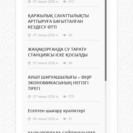
07 тамыз 2026 ж.
612
ҚАРЖЫЛЫҚ САУАТТЫЛЫҚТЫ
АРТТЫРУҒА БАҒЫТТАЛҒАН
КЕЗДЕСУ ӨТТІ
07 тамыз 2026 ж.
80
ЖАҢАҚОРҒАНДА СУ ТАРАТУ
СТАНЦИЯСЫ ІСКЕ ҚОСЫЛДЫ
07 тамыз 2026 ж.
84
АУЫЛ ШАРУАШЫЛЫҒЫ – ӨҢІР
ЭКОНОМИКАСЫНЫҢ НЕГІЗГІ
ТІРЕГІ
07 тамыз 2026 ж.
575
Есептен шығару куәліктері
06 тамыз 2026 ж.
81
ҚЫЗЫЛОРДАДА САЙЛАУШЫЛАР