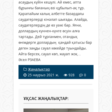
асаудың күйін кешулі. Ай емес, апта
бұрынғы бағаның өзі құбылып-ақ тұр.
Қарапайым халық әлбетте базардағы
саудагерлерді кінәлап шығады. Алайда,
саудагерлердің де өз уәжі бар. Яғни,
доллардың күннен-күнге өсуін алға
тартады. Дей тұрғанмен, отандық
өнімдерге доллардың қандай қатысы бар
деген заңды сауал көкейде туындайды.
Айта берсек, сауал көп, жауап жоқ…
Әсел РЗАЕВА
Жаңалықтар
25 наурыз 2021 ж.
928
0
ҰҚСАС ЖАҢАЛЫҚТАР: