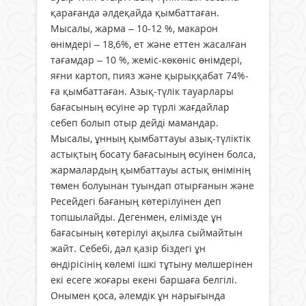
қарағанда әлдеқайда қымбаттаған.
Мысалы, жарма – 10-12 %, макарон
өнімдері – 18,6%, ет және еттен жасалған
тағамдар – 10 %, жеміс-көкөніс өнімдері,
яғни картоп, пияз және қырыққабат 74%-
ға қымбаттаған. Азық-түлік тауарлары
бағасының өсуіне әр түрлі жағдайлар
себеп болып отыр дейді мамандар.
Мысалы, ұнның қымбаттауы азық-түліктік
астықтың босату бағасының өсуінен болса,
жармалардың қымбаттауы астық өнімінің
төмен болуынан туындап отырғанын және
Ресейдегі бағаның көтерілуінен деп
топшылайды. Дегенмен, елімізде ұн
бағасының көтерілуі ақылға сыймайтын
жайт. Себебі, дәл қазір біздегі ұн
өндірісінің көлемі ішкі тұтыну мөлшерінен
екі есеге жоғары екені баршаға белгілі.
Онымен қоса, әлемдік ұн нарығында