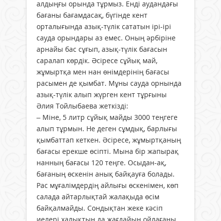
алдыңғы орында тұрмыз. Енді аудандағы
бағаны бағамдасақ, бүгінде кент
орталығында азық-түлік сататын ірі-ірі
сауда орындары аз емес. Оның әрбіріне
арнайы бас сұғып, азық-түлік бағасын
саралап көрдік. Әсіресе сұйық май,
жұмыртқа мен нан өнімдерінің бағасы
расымен де қымбат. Мұны сауда орнында
азық-түлік алып жүрген кент тұрғыны
Әлия Тойлыбаева жеткізді:
– Міне, 5 литр сұйық майды 3000 теңгеге
алып тұрмын. Не деген сұмдық, барлығы
қымбаттап кеткен. Әсіресе, жұмыртқаның
бағасы ерекше өсіпті. Мына бір жапырақ
нанның бағасы 120 теңге. Осыдан-ақ,
бағаның өскенін анық байқауға болады.
Рас мұғалімдердің айлығы өскенімен, көп
салада айтарлықтай жалақыда өсім
байқалмайды. Сондықтан жеке кәсіп
иелері халықтың да жағдайын ойлағаны