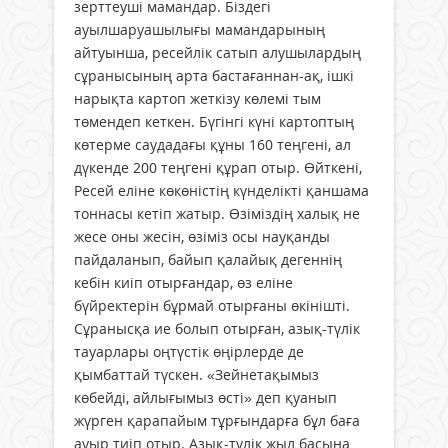
зерттеуші мамандар. Біздегі
ауылшаруашылығы мамандарының
айтуынша, ресейлік сатып алушылардың
сұранысының арта бастағаннан-ақ, ішкі
нарықта картоп жеткізу көлемі тым
төмендеп кеткен. Бүгінгі күні картоптың
көтерме саудадағы құны 160 теңгені, ал
дүкенде 200 теңгені құрап отыр. Өйткені,
Ресей еліне көкөністің күнделікті қаншама
тоннасы кетіп жатыр. Өзіміздің халық не
жесе оны жесін, өзіміз осы науқанды
пайдаланып, байып қалайық дегеннің
кебін киіп отырғандар, өз еліне
бүйректерін бұрмай отырғаны өкінішті.
Сұранысқа ие болып отырған, азық-түлік
тауарлары оңтүстік өңірлерде де
қымбаттай түскен. «Зейнетақымыз
көбейді, айлығымыз өсті» деп қуанып
жүрген қарапайым тұрғындарға бұл баға
ауыр тиіп отыр. Азық-түлік жыл басына