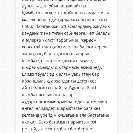
дұрыс, – деп ойын ашық айтты.
Қымбатшылық етек жайған қоғамда саяси
мәселелердің де қордалана берері сөзсіз.
Сәбилі болған жас отбасылардың, жағдайы
қандай? Жаңа туған сәбилерге, көп балалы
аналарға Үкімет тарапынан жәрдем
көрсетіліп жатқанымен сол балаға керек-
жарақтың бәрін қанын шығарып
қымбатқа сататын қанағатсыздық
шырайымызды шығармасы өкіндіреді.
Еліміз тәуелсіздік алған уақыттан бері
арзаншылық, арзандапты деген сөз
айтылмаған сыңайлы. Бұған дейінгі
қымбатшылық аса назар
аудартпағанымен, мына індет іргемізден
енгелі еліміздегі шарықтаған баға кез
келгенді үрейдің құшағына ала бастағаны
ақиқат. Баға бағамын нарықтың өзі
реттейді десек те, баға бас бермес