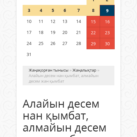
Шетелде жүрген Қазақстан
3
4
5
6
7
8
9
азаматтары қалай дауыс бере
алады?
10
11
12
13
14
15
16
05 тамыз 2026 ж.
163
17
18
19
20
21
22
23
24
25
26
27
28
29
30
31
Жаңақорған тынысы
»
Жаңалықтар
»
Алайын десем нан қымбат, алмайын
десем жан қымбат
Алайын десем
нан қымбат,
алмайын десем