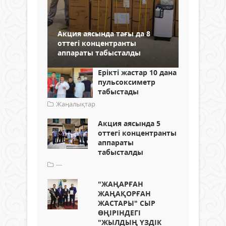
Акция аясында тағы да 8
оттегі концентранты
аппараты табысталды
Ерікті жастар 10 дана
пульсоксиметр
табыстады
Жаңалықтар
Акция аясында 5
оттегі концентранты
аппараты
табысталды
---
"ЖАҢАРҒАН
ЖАҢАҚОРҒАН
ЖАСТАРЫ" СЫР
ӨҢІРІНДЕГІ
"ЖЫЛДЫҢ ҮЗДІК