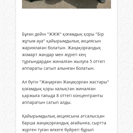
⠀
Бұған дейін "ЖЖЖ" қоғамдық қоры "Бір
жұтым ауа" қайырымдылық акциясын
жариялаған болатын. Жаңақорғандық
жомарт жандар мен жүрегі кең
тұрғындардан жиналған жылуға 5 оттегі
аппараты сатып алынған болатын.
⠀
Ал бүгін "Жаңарған Жаңақорған жастары"
қоғамдық қоры халықтан жиналған
қаржыға тағыда 8 оттегі концентранты
аппаратын сатып алды.
⠀
Қайырымдылық акциясына атсалысқан
барша жаңақорғандық ағайынға, сыртта
жүрген туған өлкеге бүйрегі бұрып