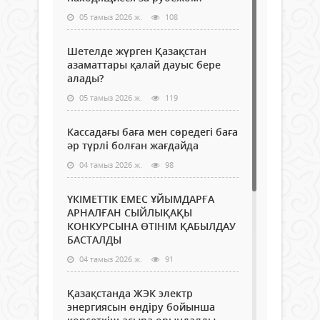
05 тамыз 2026 ж.
108
Шетелде жүрген Қазақстан
азаматтары қалай дауыс бере
алады?
05 тамыз 2026 ж.
119
Кассадағы баға мен сөредегі баға
әр түрлі болған жағдайда
04 тамыз 2026 ж.
98
ҮКІМЕТТІК ЕМЕС ҰЙЫМДАРҒА
АРНАЛҒАН СЫЙЛЫҚАҚЫ
КОНКУРСЫНА ӨТІНІМ ҚАБЫЛДАУ
БАСТАЛДЫ
04 тамыз 2026 ж.
91
Қазақстанда ЖЭК электр
энергиясын өндіру бойынша