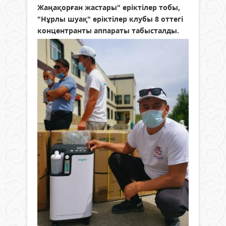
Жаңақорған жастары" еріктілер тобы,
"Нұрлы шуақ" еріктілер клубы 8 оттегі
концентранты аппараты табысталды.