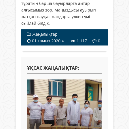
тұратын барша бауырларға айтар
алғысымыз зор. Маңыздысы ауырып
жатқан науқас жандарға үлкен үміт
сыйлай білдік.
Жаңалықтар
01 тамыз 2020 ж.
1 117
0
ҰҚСАС ЖАҢАЛЫҚТАР: