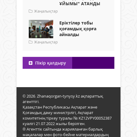
ҰЙЫМЫ" АТАНДЫ
Жаңалықтар
Еріктілер тобы
қоғамдық қорға
айналды
Жаңалықтар
Пікір қалдыру
© 2026. Zhanaqorgan-tynysy.kz ақпараттық
агенттігі.
Қазақстан Республикасы Ақпарат және
Қоғамдық даму министрлігі, Ақпарат
комитетінің тіркеу туралы № KZ12VPY00052387
куәлігі 21.07.2022 жылы берілген.
® Агенттік сайтында жарияланған барлық
мақалалар мен фото-бейне материалдардың