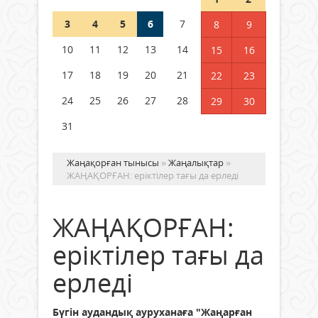
3
4
5
6
7
8
9
Қысқы демалыс 14 күн: 2026–
2027 оқу жылына арналған
10
11
12
13
14
15
16
каникул кестесі бекітілді
17
18
19
20
21
22
23
04 тамыз 2026 ж.
126
24
25
26
27
28
29
30
31
Жаңақорған тынысы
»
Жаңалықтар
»
ЖАҢАҚОРҒАН: еріктілер тағы да ерледі
ЖАҢАҚОРҒАН:
еріктілер тағы да
ерледі
Бүгін аудандық ауруханаға "Жаңарған