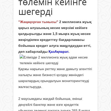
төлемін кейінге
шегерді
"Жаңақорған тынысы"
2 миллионға жуық
қарыз алушының несие мерзімі кейінге
қалдырылды және 1,5 мыңға жуық несие
жеңілдікпен кредиттеу бағдарламасы
бойынша кредит алуға мақұлдаудан өтті,
деп хабарлайды
ҚазАқпарат.
Қаржы нарығын реттеу және дамыту агенттігі
халықты және бизнесті қолдау жөніндегі
шаралардың орындалуын мониторингтеуді
жалғастыруда.
2 маусымдағы жағдай бойынша, екінші
деңгейлі банктер және өзге кредиттік
ұйымдар төлемді тоқтата тұруға 265,8 млрд