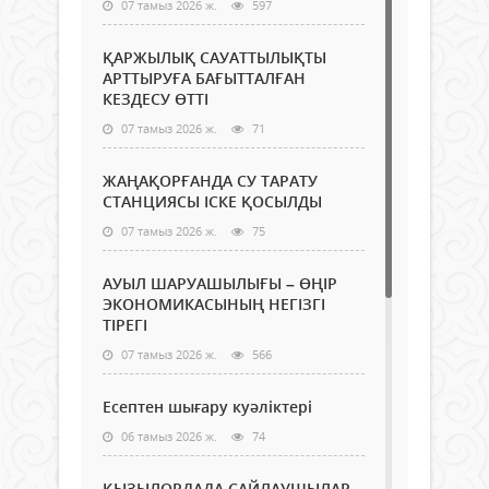
07 тамыз 2026 ж.
597
ҚАРЖЫЛЫҚ САУАТТЫЛЫҚТЫ
АРТТЫРУҒА БАҒЫТТАЛҒАН
КЕЗДЕСУ ӨТТІ
07 тамыз 2026 ж.
71
ЖАҢАҚОРҒАНДА СУ ТАРАТУ
СТАНЦИЯСЫ ІСКЕ ҚОСЫЛДЫ
07 тамыз 2026 ж.
75
АУЫЛ ШАРУАШЫЛЫҒЫ – ӨҢІР
ЭКОНОМИКАСЫНЫҢ НЕГІЗГІ
ТІРЕГІ
07 тамыз 2026 ж.
566
Есептен шығару куәліктері
06 тамыз 2026 ж.
74
ҚЫЗЫЛОРДАДА САЙЛАУШЫЛАР