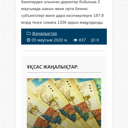
банктерден алынған деректер бойынша 2
маусымда шағын және орта бизнес
субъектілері және дара кәсіпкерлерге 187,8
млрд теңге сомаға 1336 қарыз мақұлданды.
Жаңалықтар
05 маусым 2020 ж.
837
0
ҰҚСАС ЖАҢАЛЫҚТАР: