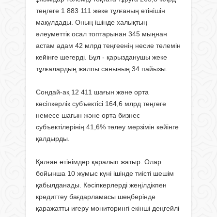
теңгеге 1 883 111 жеке тұлғаның өтінішін
мақұлдады. Оның ішінде халықтың
әлеуметтік осал топтарынан 345 мыңнан
астам адам 42 млрд теңгеенің несие төлемін
кейінге шегерді. Бұл - қарызданушы жеке
тұлғалардың жалпы санының 34 пайызы.
Сондай-ақ 12 411 шағын және орта
кәсіпкерлік субъектісі 164,6 млрд теңгеге
немесе шағын және орта бизнес
субъектілерінің 41,6% төлеу мерзімін кейінге
қалдырды.
Қалған өтінімдер қаралып жатыр. Олар
бойынша 10 жұмыс күні ішінде тиісті шешім
қабылданады. Кәсіпкерлерді жеңілдікпен
кредиттеу бағдарламасы шеңберінде
қаражатты игеру мониторингі екінші деңгейлі