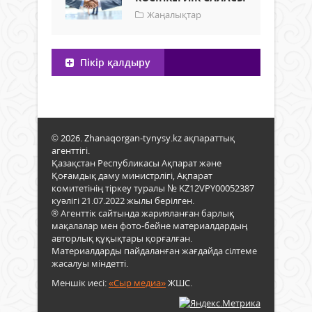
Жаңалықтар
Пікір қалдыру
© 2026. Zhanaqorgan-tynysy.kz ақпараттық
агенттігі.
Қазақстан Республикасы Ақпарат және
Қоғамдық даму министрлігі, Ақпарат
комитетінің тіркеу туралы № KZ12VPY00052387
куәлігі 21.07.2022 жылы берілген.
® Агенттік сайтында жарияланған барлық
мақалалар мен фото-бейне материалдардың
авторлық құқықтары қорғалған.
Материалдарды пайдаланған жағдайда сілтеме
жасалуы міндетті.
Меншік иесі:
«Сыр медиа»
ЖШС.