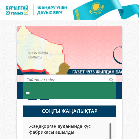
СОҢҒЫ ЖАҢАЛЫҚТАР
Жаңақорған ауданында құс
фабрикасы ашылды