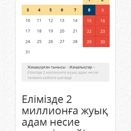
Шетелде жүрген Қазақстан
3
4
5
6
7
8
9
азаматтары қалай дауыс бере
алады?
10
11
12
13
14
15
16
05 тамыз 2026 ж.
157
17
18
19
20
21
22
23
24
25
26
27
28
29
30
31
Жаңақорған тынысы
»
Жаңалықтар
»
Елімізде 2 миллионға жуық адам несие
төлемін кейінге шегерді
Елімізде 2
миллионға жуық
адам несие