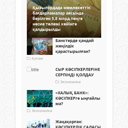
Қызылордада мемлекеттік
бағдарламалар аясында
берілген 5,8 млрд.теңге
несие төлемі кейінге
қалдырылды
Банктерде қандай
жеңілдік
қарастырылған?
Қоғам
СЫР КӘСІПКЕРЛЕРІНЕ
СЕРПІНДІ ҚОЛДАУ
Экономика
«ХАЛЫҚ БАНК»:
КӘСІПКЕРге ыңғайлы
ма?
Экономика
Жаңақорған:
КӘСІПКЕРЛІК САЛАСЫ