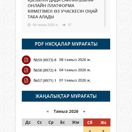
ОНЛАЙН ПЛАТФОРМА
КӨМЕГІМЕН ӨЗ УЧАСКЕСІН ОҢАЙ
ТАБА АЛАДЫ
06 тамыз 2026 ж.
87
Open Air: Қызылорда облысы
PDF НҰСҚАЛАР МҰРАҒАТЫ
полиция департаменті 20
мыңнан астам көрерменнің
қауіпсіздігін қамтамасыз етті
08 тамыз 2026 ж.
№59 (8973) 8
06 тамыз 2026 ж.
97
04 тамыз 2026 ж.
№58 (8972) 4
Wi-Fi ҚАБЫРҒА АРҚЫЛЫ ҚАЛАЙ
01 тамыз 2026 ж.
№57 (8971) 1
ӨТЕДІ?
06 тамыз 2026 ж.
265
ЖАҢАЛЫҚТАР МҰРАҒАТЫ
Как могут проголосовать
граждане Казахстана,
«
Тамыз 2026 »
находящиеся за рубежом?
Дс
Сс
Ср
Бс
Жм
Сб
Жс
05 тамыз 2026 ж.
146
1
2