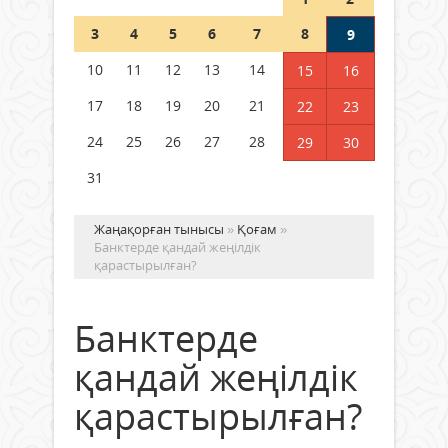
Шетелде жүрген Қазақстан
3
4
5
6
7
8
9
азаматтары қалай дауыс бере
алады?
10
11
12
13
14
15
16
05 тамыз 2026 ж.
168
17
18
19
20
21
22
23
24
25
26
27
28
29
30
31
Жаңақорған тынысы
»
Қоғам
»
Банктерде қандай жеңілдік
қарастырылған?
Банктерде
қандай жеңілдік
қарастырылған?