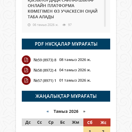
ОНЛАЙН ПЛАТФОРМА
КӨМЕГІМЕН ӨЗ УЧАСКЕСІН ОҢАЙ
ТАБА АЛАДЫ
06 тамыз 2026 ж.
97
Open Air: Қызылорда облысы
PDF НҰСҚАЛАР МҰРАҒАТЫ
полиция департаменті 20
мыңнан астам көрерменнің
қауіпсіздігін қамтамасыз етті
08 тамыз 2026 ж.
№59 (8973) 8
06 тамыз 2026 ж.
116
04 тамыз 2026 ж.
№58 (8972) 4
Wi-Fi ҚАБЫРҒА АРҚЫЛЫ ҚАЛАЙ
01 тамыз 2026 ж.
№57 (8971) 1
ӨТЕДІ?
06 тамыз 2026 ж.
276
ЖАҢАЛЫҚТАР МҰРАҒАТЫ
Как могут проголосовать
граждане Казахстана,
«
Тамыз 2026 »
находящиеся за рубежом?
Дс
Сс
Ср
Бс
Жм
Сб
Жс
05 тамыз 2026 ж.
157
1
2