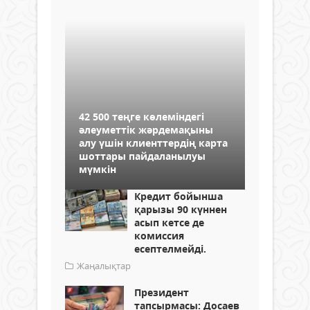
42 500 теңге көлеміндегі
әлеуметтік жәрдемақыны
алу үшін клиенттердің карта
шоттары пайдаланылуы
мүмкін
Кредит бойынша
қарызы 90 күннен
асып кетсе де
комиссия
есептелмейді.
Жаңалықтар
Президент
тапсырмасы: Досаев