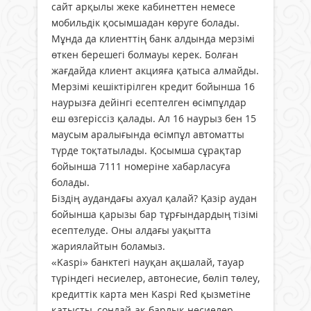
сайт арқылы жеке кабинеттен немесе
мобильдік қосымшадан көруге болады.
Мұнда да клиенттің банк алдында мерзімі
өткен берешегі болмауы керек. Болған
жағдайда клиент акцияға қатыса алмайды.
Мерзімі кешіктірілген кредит бойынша 16
наурызға дейінгі есептелген өсімпұлдар
еш өзгеріссіз қалады. Ал 16 наурыз бен 15
маусым аралығында өсімпұл автоматты
түрде тоқтатылады. Қосымша сұрақтар
бойынша 7111 номеріне хабарласуға
болады.
Біздің аудандағы ахуал қалай? Қазір аудан
бойынша қарызы бар тұрғындардың тізімі
есептелуде. Оны алдағы уақытта
жариялайтын боламыз.
«Kaspi» банктегі науқан ақшалай, тауар
түріндегі несиелер, автонесие, бөліп төлеу,
кредиттік карта мен Kaspi Red қызметіне
қатысты, сондай-ақ барлық несиелер