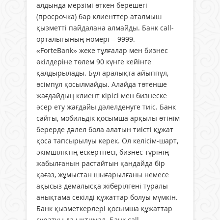
алдында мерзімі өткен берешегі
(просрочка) бар клиенттер аталмыш
қызметті пайдалана алмайды. Банк call-
орталығының номері – 9999.
«ForteBank» жеке тұлғалар мен бизнес
өкілдеріне төлем 90 күнге кейінге
қалдырылады. Бұл аралықта айыппұл,
өсімпұл қосылмайды. Алайда төтенше
жағдайдың клиент кірісі мен бизнеске
әсер ету жағдайы дәлелденуге тиіс. Банк
сайты, мобильдік қосымша арқылы өтінім
берерде дәлел бола алатын тиісті құжат
қоса тапсырылуы керек. Ол келісім-шарт,
әкімшіліктің ескертпесі, бизнес түрінің
жабылғанын растайтын қандайда бір
қағаз, жұмыстан шығарылғаны немесе
ақы­сыз демалысқа жіберілгені туралы
анықтама секілді құжаттар болуы мүмкін.
Банк қызметкерлері қосымша құжаттар
сұратуы да ықтимал. Банк call-