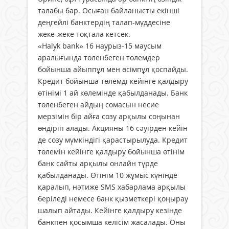
талабы бар. Осыған байланысты екінші
деңгейлі банктердің талап-мүддесіне
жеке-жеке тоқтала кетсек.
«Halyk bank» 16 наурыз-15 маусым
аралығында төленбеген төлемдер
бойынша айыппұл мен өсімпұл қоспайды.
Кредит бойынша төлемді кейінге қалдыру
өтінімі 1 ай көлемінде қабылданады. Банк
төленбеген айдың сомасын несие
мерзімін бір айға созу арқылы соңынан
өндіріп алады. Акцияны 16 сәуірден кейін
де созу мүмкіндігі қарастырылуда. Кредит
төлемін кейінге қалдыру бойынша өтінім
банк сайты арқылы онлайн түрде
қабылданады. Өтінім 10 жұмыс күнінде
қаралып, нәтиже SMS хабарлама арқылы
беріледі немесе банк қызметкері қоңырау
шалып айтады. Кейінге қалдыру кезінде
банкпен қосымша келісім жасалады. Оны