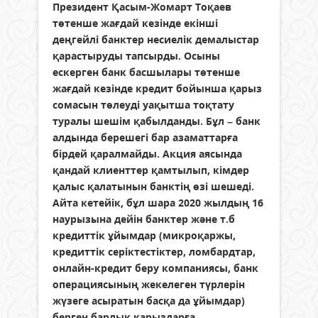
Президент Қасым-Жомарт Тоқаев
төтенше жағдай кезінде екінші
деңгейлі банктер несиелік демалыстар
қарастыруды тапсырды. Осыны
ескерген банк басшылары төтенше
жағдай кезінде кредит бойынша қарыз
сомасын төлеуді уақытша тоқтату
туралы шешім қабылданды. Бұл – банк
алдында берешегі бар азаматтарға
бірдей қаралмайды. Акция аясында
қандай клиенттер қамтылып, кімдер
қалыс қалатынын банктің өзі шешеді.
Айта кетейік, бұл шара 2020 жылдың 16
наурызына дейін банктер және т.б
кредиттік ұйымдар (микроқаржы,
кредиттік серіктестіктер, ломбардтар,
онлайн-кредит беру компаниясы, банк
операциясының жекелеген түрлерін
жүзеге асыратын басқа да ұйымдар)
берген барлық қарыздарға