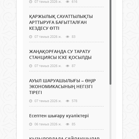
07 тамыз 2026 ж.
616
ҚАРЖЫЛЫҚ САУАТТЫЛЫҚТЫ
АРТТЫРУҒА БАҒЫТТАЛҒАН
КЕЗДЕСУ ӨТТІ
07 тамыз 2026 ж.
83
ЖАҢАҚОРҒАНДА СУ ТАРАТУ
СТАНЦИЯСЫ ІСКЕ ҚОСЫЛДЫ
07 тамыз 2026 ж.
87
АУЫЛ ШАРУАШЫЛЫҒЫ – ӨҢІР
ЭКОНОМИКАСЫНЫҢ НЕГІЗГІ
ТІРЕГІ
07 тамыз 2026 ж.
578
Есептен шығару куәліктері
06 тамыз 2026 ж.
85
ҚЫЗЫЛОРДАДА САЙЛАУШЫЛАР