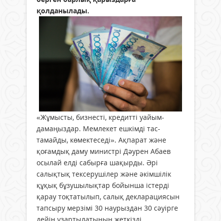
қолданылады.
«Жұмысты, бизнесті, кредитті уайым­
дамаңыздар. Мемлекет ешкімді тас­
тамайды, көмектеседі». Ақпарат және
қоғамдық даму министрі Дәурен Абаев
осылай елді сабырға шақырды. Әрі
салықтық тексерушілер және әкімшілік
құқық бұзушылықтар бойынша істерді
қарау тоқтатылып, салық декларациясын
тапсыру мерзімі 30 наурыздан 30 сәуірге
дейін ұзартылатынын жеткізді.