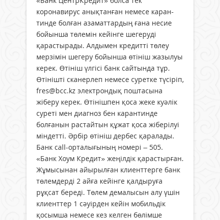
«Банк ЦентрКредит» болса тек
коронавирус анықтанған немесе каран­
тинде болған азаматтардың ғана несие
бойынша төлемін кейінге шегеруді
қарастырады. Алдымен кредитті төлеу
мерзімін шегеру бойынша өтініш жа­зылуы
керек. Өтініш үлгісі банк сайтында тұр.
Өтінішті сканерлеп не­месе суретке түсіріп,
fres@bcc.kz электрондық поштасына
жіберу керек. Өтінішпен қоса жеке куәлік
суреті мен диагноз бен карантинде
болғанын растайтын құжат қоса жіберілуі
міндетті. Әрбір өтініш дербес қаралады.
Банк call-орталығының номері – 505.
«Банк Хоум Кредит» жеңілдік қарастырған.
Жұмысынан айырылған клиенттерге банк
төлемдерді 2 айға кейінге қалдыруға
рұқсат береді. Төлем демалысын алу үшін
клиенттер 1 сәуірден кейін мобильдік
қосымша немесе кез келген бөлімше