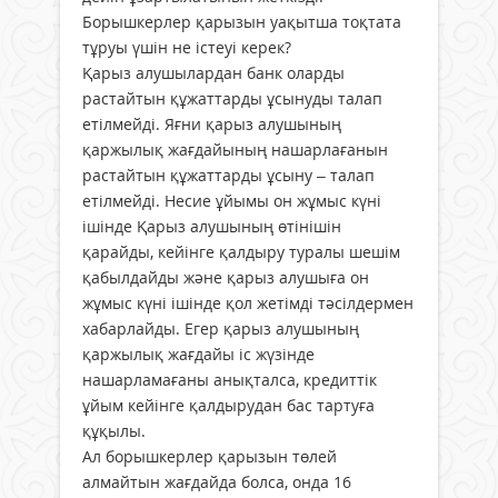
Борышкерлер қарызын уақытша тоқтата
тұруы үшін не істеуі керек?
Қарыз алушылардан банк оларды
растайтын құжаттарды ұсынуды талап
етілмейді. Яғни қарыз алушының
қаржылық жағдайының нашарлағанын
растайтын құжаттарды ұсыну – талап
етілмейді. Несие ұйымы он жұмыс күні
ішінде Қарыз алушының өтінішін
қарайды, кейінге қалдыру туралы шешім
қабылдайды және қарыз алушыға он
жұмыс күні ішінде қол жетімді тәсілдермен
хабарлайды. Егер қарыз алушының
қаржылық жағдайы іс жүзінде
нашарламағаны анықталса, кредиттік
ұйым кейінге қалдырудан бас тартуға
құқылы.
Ал борышкерлер қарызын төлей
алмайтын жағдайда болса, онда 16