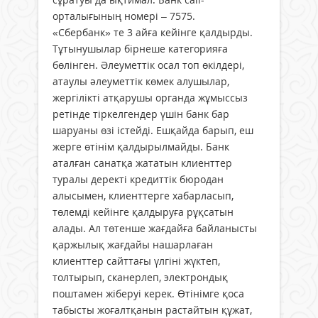
орталығының номері – 7575.
«Сбербанк» те 3 айға кейінге қал­дырды.
Тұтынушылар бірнеше категорияға
бөлінген. Әлеуметтік осал топ өкілдері,
атаулы әлеуметтік көмек алушылар,
жергілікті атқа­рушы органда жұмыссыз
ретінде тіркелгендер үшін банк бар
шаруаны өзі істейді. Ешқайда барып, еш
жерге өтінім қалдырылмайды. Банк
аталған санатқа жататын клиенттер
туралы деректі кредиттік бюродан
алысымен, клиенттерге хабарласып,
төлемді кейінге қалдыруға рұқсатын
алады. Ал төтенше жағдайға байланысты
қаржылық жағдайы нашарлаған
клиенттер сайттағы үлгіні жүктеп,
толтырып, сканерлеп, электрондық
поштамен жіберуі керек. Өтінімге қоса
табысты жоғалтқанын растайтын құжат,