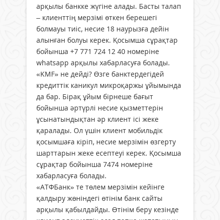
арқылы банкке жүгіне алады. Басты талап
– клиенттің мерзімі өткен берешегі
болмауы тиіс, несие 18 наурызға дейін
алынған болуы керек. Қосымша сұрақтар
бойынша +7 771 724 12 40 номеріне
whatsapp арқылы хабарласуға болады.
«KMF» не дейді? Өзге банк­тердегідей
кредиттік каникул микро­қаржы ұйымында
да бар. Бірақ ұйым бірнеше бағыт
бойынша әртүрлі несие қызметтерін
ұсынатындықтан әр клиент ісі жеке
қаралады. Ол үшін клиент мобильдік
қосымшаға кіріп, несие мерзімін өзгерту
шарттарын жеке есептеуі керек. Қосымша
сұрақтар бойынша 7474 номеріне
хабарласуға болады.
«АТФБанк» те төлем мерзімін кейінге
қалдыру жөніндегі өтінім банк сайты
арқылы қабылдайды. Өтінім беру кезінде