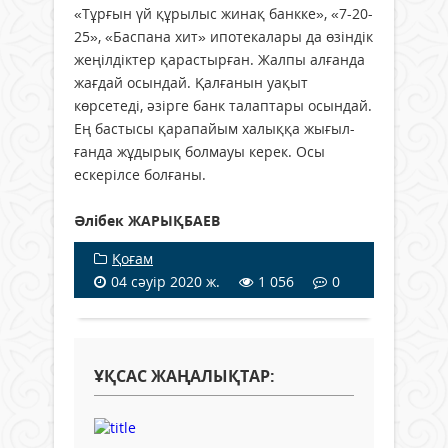
«Тұрғын үй құрылыс жинақ банк­­ке», «7-20-
25», «Баспана хит» ипо­текалары да өзіндік
жеңілдіктер қарастырған. Жалпы алғанда
жағдай осындай. Қалғанын уақыт
көрсетеді, әзірге банк талаптары осындай.
Ең бастысы қарапайым халыққа жығыл­
ғанда жұдырық болмауы керек. Осы
ескерілсе болғаны.
Әлібек ЖАРЫҚБАЕВ
Қоғам
04 сәуір 2020 ж.
1 056
0
ҰҚСАС ЖАҢАЛЫҚТАР: