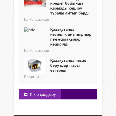
кредит бойынша
қарызды кешіру
туралы айтып берді
Жаңалықтар
Қазақстанда
несиелік айыппұлдар
пен өсімақылар
кешірілді
Жаңалықтар
Қазақстанда несие
беру шарттары
өзгереді
Қоғам
Пікір қалдыру