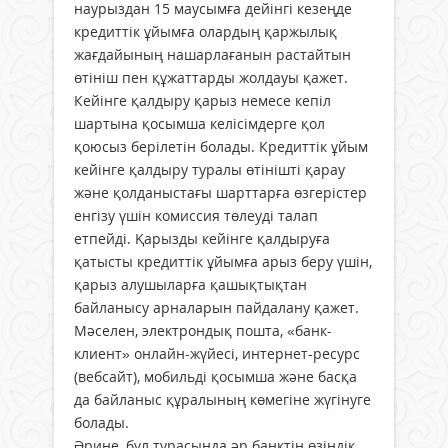
наурыздан 15 маусымға дейінгі кезеңде
кредиттік ұйымға олардың қаржылық
жағдайының нашарлағанын растайтын
өтініш пен құжаттарды жолдауы қажет.
Кейінге қалдыру қарыз немесе кепіл
шартына қосымша келісімдерге қол
қоюсыз берілетін болады. Кредиттік ұйым
кейінге қалдыру туралы өтінішті қарау
және қолданыстағы шарттарға өзгерістер
енгізу үшін комиссия төлеуді талап
етпейді. Қарызды кейінге қалдыруға
қатысты кредиттік ұйымға арыз беру үшін,
қарыз алушыларға қашықтықтан
байланысу арналарын пайдалану қажет.
Мәселен, электрондық пошта, «банк-
клиент» онлайн-жүйесі, интернет-ресурс
(вебсайт), мобильді қосымша және басқа
да байланыс құралының көмегіне жүгінуге
болады.
Әрине, бұл турасында әр банктің өзіндік