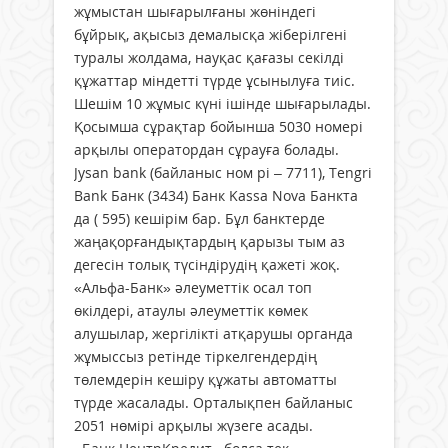
жұмыстан шығарылғаны жөніндегі
бұйрық, ақысыз демалысқа жіберілгені
туралы жолдама, науқас қағазы секілді
құжаттар міндетті түрде ұсынылуға тиіс.
Шешім 10 жұмыс күні ішінде шығарылады.
Қосымша сұрақтар бойынша 5030 номері
арқылы оператордан сұрауға болады.
Jysan bank (байланыс ном рі – 7711), Tengri
Bank Банк (3434) Банк Kassa Nova Банкта
да ( 595) кешірім бар. Бұл банктерде
жаңақорғандықтардың қарызы тым аз
дегесін толық түсіндірудің қажеті жоқ.
«Альфа-Банк» әлеуметтік осал топ
өкілдері, атаулы әлеуметтік көмек
алушылар, жергілікті атқарушы органда
жұмыссыз ретінде тіркелгендердің
төлемдерін кешіру құжаты автоматты
түрде жасалады. Орталықпен байланыс
2051 нөмірі арқылы жүзеге асады.