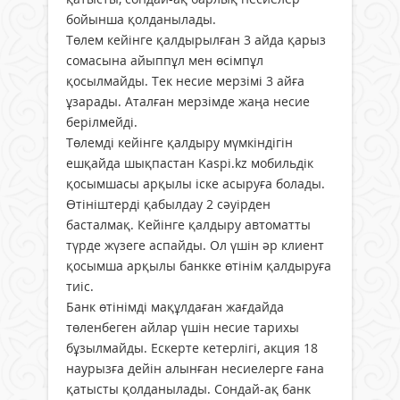
бойынша қолданылады.
Төлем кейінге қалдырылған 3 айда қарыз
сомасына айыппұл мен өсімпұл
қосылмайды. Тек несие мерзімі 3 айға
ұзарады. Аталған мерзімде жаңа несие
берілмейді.
Төлемді кейінге қалдыру мүмкін­дігін
ешқайда шықпастан Kaspi.kz мо­бильдік
қосымшасы арқылы іске асыруға болады.
Өтініштерді қабылдау 2 сәуірден
басталмақ. Кейінге қалдыру автоматты
түрде жүзеге аспайды. Ол үшін әр клиент
қосымша арқылы банкке өтінім қалдыруға
тиіс.
Банк өтінімді мақұлдаған жағдайда
төленбеген айлар үшін несие тарихы
бұзылмайды. Ескерте кетерлігі, акция 18
наурызға дейін алынған несиелерге ғана
қатысты қолданылады. Сондай-ақ банк