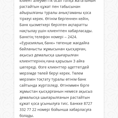
клиент әлеуметтік осал топқа жататынын
растайтын құжат пен табысынан
айырылғаны туралы анықтаманы қоса
тіркеуі керек. Өтінім бергеннен кейін,
Банк қызметкері берілген ақпаратты
нақтылау үшін клиентпен хабарласады.
Банктің телефон номері – 2424.
«Еуразиялық банк» төтенше жағ­дайға
байланысты жұмысынан қыс­қарған,
ақысыз демалысқа шығарылған
клиенттерінің ғана қарызын 3 айға
шегереді. Өзге клиенттер әдеттегідей
мерзімде төлей беруі керек. Төлем
мерзімін тоқтату туралы өтінім банк
сайтында жүргізіледі. Өтініммен бірге
жұмыстан қысқарғанын немесе ақысыз
демалысқа шығарылғанын растайтын
құжат қоса ұсынылуға тиіс. Банкке 8727
332 77 22 номері бойынша хабарласуға
болады.