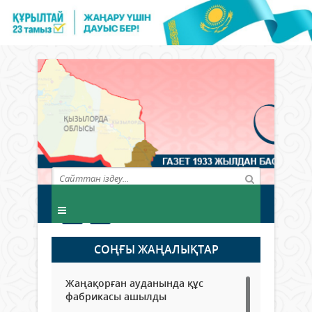
СОҢҒЫ ЖАҢАЛЫҚТАР
Жаңақорған ауданында құс
фабрикасы ашылды