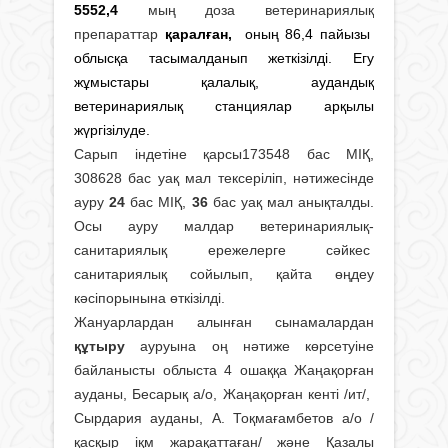
5552,4
мың доза ветеринариялық
препараттар
қаралған,
оның 86,4 пайызы
облысқа тасымалданып жеткізілді. Егу
жұмыстары қалалық, аудандық
ветеринариялық станциялар арқылы
жүргізілуде.
Сарып індетіне қарсы173548 бас МІҚ,
308628 бас уақ мал тексеріліп, нәтижесінде
ауру
24
бас МІҚ,
36
бас уақ мал анықталды.
Осы ауру малдар ветеринариялық-
санитариялық ережелерге сәйкес
санитариялық сойылып, қайта өңдеу
кәсіпорынына өткізілді.
Жануарлардан алынған сынамалардан
құтыру
ауруына оң нәтиже көрсетуіне
байланысты облыста 4 ошаққа Жаңақорған
ауданы, Бесарық а/о, Жаңақорған кенті /ит/,
Сырдария ауданы, А. Тоқмағамбетов а/о /
қасқыр іқм жарақаттаған/ және Қазалы