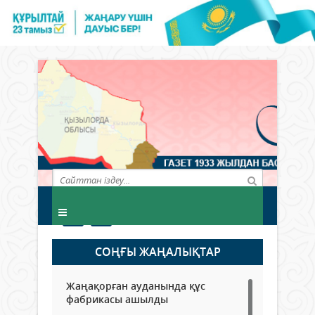
СОҢҒЫ ЖАҢАЛЫҚТАР
Жаңақорған ауданында құс
фабрикасы ашылды