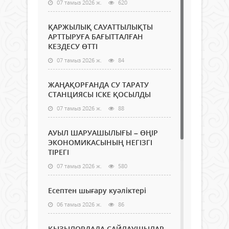
07 тамыз 2026 ж.
620
ҚАРЖЫЛЫҚ САУАТТЫЛЫҚТЫ
АРТТЫРУҒА БАҒЫТТАЛҒАН
КЕЗДЕСУ ӨТТІ
07 тамыз 2026 ж.
84
ЖАҢАҚОРҒАНДА СУ ТАРАТУ
СТАНЦИЯСЫ ІСКЕ ҚОСЫЛДЫ
07 тамыз 2026 ж.
88
АУЫЛ ШАРУАШЫЛЫҒЫ – ӨҢІР
ЭКОНОМИКАСЫНЫҢ НЕГІЗГІ
ТІРЕГІ
07 тамыз 2026 ж.
580
Есептен шығару куәліктері
06 тамыз 2026 ж.
86
ҚЫЗЫЛОРДАДА САЙЛАУШЫЛАР