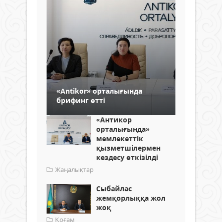
«Antikor» орталығында
брифинг өтті
«Антикор
орталығында»
мемлекеттік
қызметшілермен
кездесу өткізілді
Жаңалықтар
Сыбайлас
жемқорлыққа жол
жоқ
Қоғам