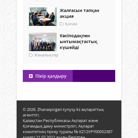
Жалғасын тапқан
акция
Қоғам
Кәсіподақпен
ынтымақтастық
күшейді
Жаңалықтар
Пікір қалдыру
© 2026. Zhanaqorgan-tynysy.kz ақпараттық
агенттігі.
Қазақстан Республикасы Ақпарат және
Қоғамдық даму министрлігі, Ақпарат
комитетінің тіркеу туралы № KZ12VPY00052387
куәлігі 21.07.2022 жылы берілген.