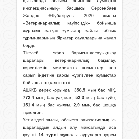
Қызылорда облысы бойынша аумақтық
инспекциясының» басшысы Сәрсенбаев
Жандос Әбубәкірұлы 2020 жылғы
«Ветеринариялық қауіпсіздік» бойынша
жүргізіліп жатқан жұмыстар жайлы облыс
тұрғындарының бірқатар сауалдарына жауап
берді.
Тікелей эфир барысындасауықтыру
шаралары, ветеринариялық бақылау,
көрсетілетін мемлекеттік қызметтер пен
сарып індетіне қарсы жүргізілген жұмыстар
бойынша тоқталып өтті.
АШЖБ дерек қорында
358,5
мың бас МІҚ,
772,4
мың бас уақ мал,
52,3
мың бас түйе,
151,4
мың бас жылқы,
2,9
мың бас шошқа
тіркелген.
Үстіміздегі жылы, облыста эпизоотиялық іс-
шаралардың алдын алу мақсатында аса
қауіпті
14 түрлі
жұқпалы ауруларға қарсы