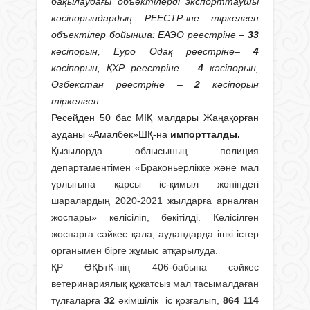
бақылаудағы объектілерді экспорттаушы
кәсіпорындардың РЕЕСТР-іне тіркелген
объектілер бойынша: ЕАЭО реестріне –
33
кәсіпорын, Еуро Одақ реестріне–
4
кәсіпорын, ҚХР реестріне –
4
кәсіпорын,
Өзбекстан реестріне –
2
кәсіпорын
тіркелген.
Ресейден 50 бас МІҚ малдары Жаңақорған
ауданы «Амалбек»ШҚ-на
импортталды.
Қызылорда облысының полиция
департаментімен «Браконьерлікке және мал
ұрлығына қарсы іс-қимыл жөніндегі
шаралардың 2020-2021 жылдарға арналған
жоспары» келісіліп, бекітілді. Келісілген
жоспарға сәйкес қала, аудандарда ішкі істер
органымен бірге жұмыс атқарылуда.
ҚР ӘҚБтК-нің 406-бабына сәйкес
ветеринариялық құжатсыз мал тасымалдаған
тұлғаларға
32
әкімшілік іс қозғалып,
864 114