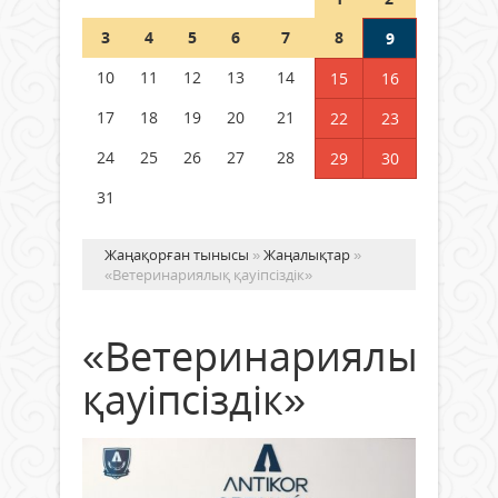
Шетелде жүрген Қазақстан
3
4
5
6
7
8
9
азаматтары қалай дауыс бере
алады?
10
11
12
13
14
15
16
05 тамыз 2026 ж.
169
17
18
19
20
21
22
23
24
25
26
27
28
29
30
31
Жаңақорған тынысы
»
Жаңалықтар
»
«Ветеринариялық қауіпсіздік»
«Ветеринариялық
қауіпсіздік»