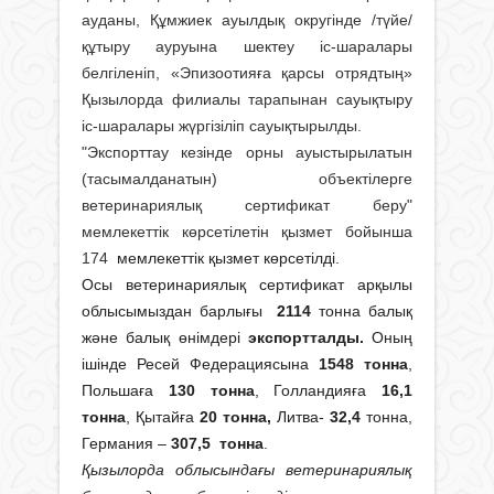
ауданы, Құмжиек ауылдық округінде /түйе/
құтыру ауруына шектеу іс-шаралары
белгіленіп, «Эпизоотияға қарсы отрядтың»
Қызылорда филиалы тарапынан сауықтыру
іс-шаралары жүргізіліп сауықтырылды.
"Экспорттау кезінде орны ауыстырылатын
(тасымалданатын) объектілерге
ветеринариялық сертификат беру"
мемлекеттік көрсетілетін қызмет бойынша
174
мемлекеттік қызмет көрсетілді.
Осы ветеринариялық сертификат арқылы
облысымыздан барлығы
2114
тонна балық
және балық өнімдері
экспортталды.
Оның
ішінде Ресей Федерациясына
1548 тонна
,
Польшаға
130 тонна
, Голландияға
16,1
тонна
, Қытайға
20 тонна,
Литва-
32,4
тонна,
Германия –
307,5 тонна
.
Қызылорда облысындағы ветеринариялық