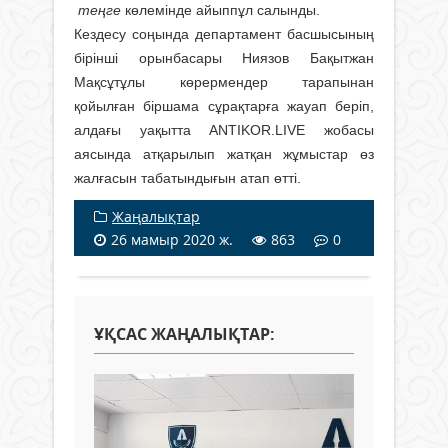
теңге
көлемінде айыппұл салынды.
Кездесу соңында
департамент басшысының
бірінші орынбасары Ниязов Бақытжан
Мақсұтұлы көрермендер тарапынан
қойылған біршама сұрақтарға жауап беріп,
алдағы уақытта ANTIKOR.LIVE жобасы
аясында атқарылып жатқан жұмыстар өз
жалғасын табатындығын атап өтті.
Жаңалықтар
26 мамыр 2020 ж.
863
0
ҰҚСАС ЖАҢАЛЫҚТАР: