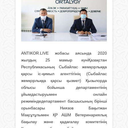
ANTIKOR.LIVE жобасы аясында 2020
жылдың 25 мамыр күніҚазақстан
Республикасының Сыбайлас жемқорлыққа
қарсы іс-қимыл агенттігінің (Сыбайлас
жемқорлыққа қарсы қызмет) Қызылорда
облысы бойынша департаментінің
ұйымдастыруымен онлайн
режиміндедепартамент басшысының бірінші
орынбасары Ниязов Бақытжан
Мақсұтұлымен ҚР АШМ Ветеринариялық
бақылау және қадағалау комитетінің