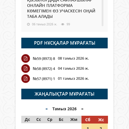
ОНЛАЙН ПЛАТФОРМА
КӨМЕГІМЕН ӨЗ УЧАСКЕСІН ОҢАЙ
ТАБА АЛАДЫ
06 тамыз 2026 ж.
99
Open Air: Қызылорда облысы
PDF НҰСҚАЛАР МҰРАҒАТЫ
полиция департаменті 20
мыңнан астам көрерменнің
қауіпсіздігін қамтамасыз етті
08 тамыз 2026 ж.
№59 (8973) 8
06 тамыз 2026 ж.
119
04 тамыз 2026 ж.
№58 (8972) 4
Wi-Fi ҚАБЫРҒА АРҚЫЛЫ ҚАЛАЙ
01 тамыз 2026 ж.
№57 (8971) 1
ӨТЕДІ?
06 тамыз 2026 ж.
276
ЖАҢАЛЫҚТАР МҰРАҒАТЫ
Как могут проголосовать
граждане Казахстана,
«
Тамыз 2026 »
находящиеся за рубежом?
Дс
Сс
Ср
Бс
Жм
Сб
Жс
05 тамыз 2026 ж.
158
1
2