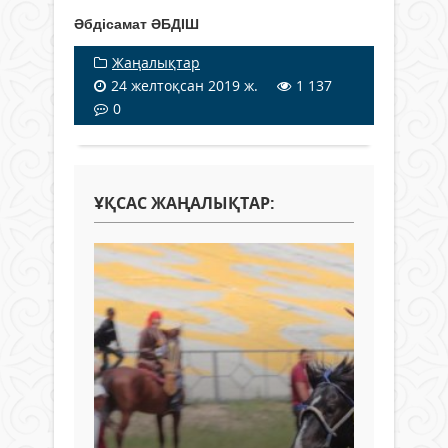
Әбдісамат ӘБДІШ
Жаңалықтар
24 желтоқсан 2019 ж.
1 137
0
ҰҚСАС ЖАҢАЛЫҚТАР: