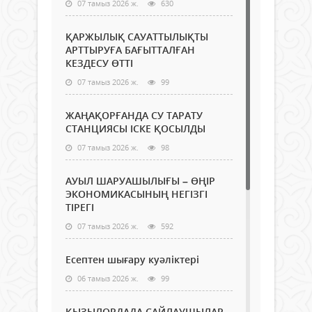
07 тамыз 2026 ж.
630
ҚАРЖЫЛЫҚ САУАТТЫЛЫҚТЫ
АРТТЫРУҒА БАҒЫТТАЛҒАН
КЕЗДЕСУ ӨТТІ
07 тамыз 2026 ж.
99
ЖАҢАҚОРҒАНДА СУ ТАРАТУ
СТАНЦИЯСЫ ІСКЕ ҚОСЫЛДЫ
07 тамыз 2026 ж.
98
АУЫЛ ШАРУАШЫЛЫҒЫ – ӨҢІР
ЭКОНОМИКАСЫНЫҢ НЕГІЗГІ
ТІРЕГІ
07 тамыз 2026 ж.
592
Есептен шығару куәліктері
06 тамыз 2026 ж.
99
ҚЫЗЫЛОРДАДА САЙЛАУШЫЛАР