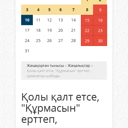
Шетелде жүрген Қазақстан
3
4
5
6
7
8
9
азаматтары қалай дауыс бере
алады?
10
11
12
13
14
15
16
05 тамыз 2026 ж.
179
17
18
19
20
21
22
23
24
25
26
27
28
29
30
31
Жаңақорған тынысы
»
Жаңалықтар
»
Қолы қалт етсе, "Құрмасын" ерттеп,
қазанатқа шабады
Қолы қалт етсе,
"Құрмасын"
ерттеп,