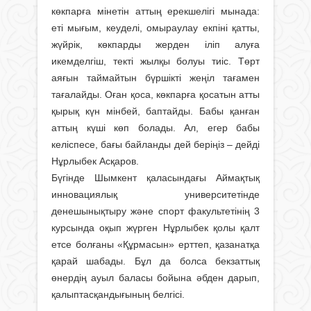
көкпарға мінетін ат­тың ерекшелігі мынада:
еті мығым, кеуделі, омыраулау екпіні қатты,
жүйрік, көкпарды жерден іліп алуға
икемделгіш, текті жылқы болуы тиіс. Төрт
аяғын таймайтын бүршікті жеңіл тағамен
тағалайды. Оған қоса, көкпарға қосатын атты
қырық күн мінбей, баптайды. Бабы қанған
аттың күші көп болады. Ал, егер бабы
келіспесе, бағы байланды дей беріңіз – дейді
Нұрлыбек Асқаров.
Бүгінде Шымкент қаласындағы Аймақтық
инновациялық универ­сите­тінде
денешынықтыру және спорт факультетінің 3
курсында оқып жүрген Нұрлыбек қолы қалт
етсе болғаны «Құрмасын» ерттеп, қазанатқа
қарай шабады. Бұл да болса бекзаттық
өнердің ауыл баласы бойына әбден дарып,
қалыптасқандығының белгісі.