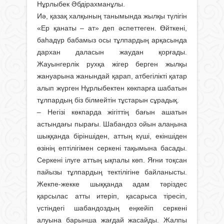
Нұрлыбек Әбдірахманұлы.
Иә, қазақ халқының танымында жылқы түлігін
«Ер қанаты – ат» деп әспеттеген. Өйткені,
баһадүр бабамыз осы тұлпардың арқасында
дархан даласын жаудан қорғады.
Жауынгерлік рухқа жігер берген жылқы
жануарына жанындай қарап, атбегілікті қатар
алып жүрген Нұрлыбектен көкпарға шабатын
тұлпардың біз білмейтін тұстарын сұрадық.
– Негізі көкпарда жігіттің бағын ашатын
астындағы пырағы. Шабандоз ойын алаңына
шыққанда біріншіден, аттың күші, екіншіден
өзінің ептілігімен серкені тақымына басады.
Серкені ілуге аттың ықпалы көп. Яғни тоқсан
пайызы тұлпардың тектілігіне байланысты.
Жекпе-жекке шыққанда адам тәріздес
қарсылас атты итеріп, қасарыса тіре­сіп,
үстіндегі шабандоздың еңкейіп серкені
алуына барынша жағдай жасайды. Жалпы