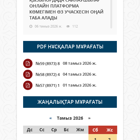
ОНЛАЙН ПЛАТФОРМА
КӨМЕГІМЕН ӨЗ УЧАСКЕСІН ОҢАЙ
ТАБА АЛАДЫ
06 тамыз 2026 ж.
112
Open Air: Қызылорда облысы
PDF НҰСҚАЛАР МҰРАҒАТЫ
полиция департаменті 20
мыңнан астам көрерменнің
қауіпсіздігін қамтамасыз етті
08 тамыз 2026 ж.
№59 (8973) 8
06 тамыз 2026 ж.
142
04 тамыз 2026 ж.
№58 (8972) 4
Wi-Fi ҚАБЫРҒА АРҚЫЛЫ ҚАЛАЙ
01 тамыз 2026 ж.
№57 (8971) 1
ӨТЕДІ?
06 тамыз 2026 ж.
288
ЖАҢАЛЫҚТАР МҰРАҒАТЫ
Как могут проголосовать
граждане Казахстана,
«
Тамыз 2026 »
находящиеся за рубежом?
Дс
Сс
Ср
Бс
Жм
Сб
Жс
05 тамыз 2026 ж.
168
1
2