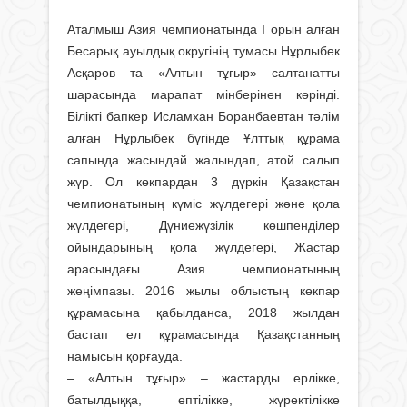
Аталмыш Азия чемпионатында І орын алған
Бесарық ауылдық округінің тумасы Нұрлыбек
Асқаров та «Алтын тұғыр» салтанатты
шарасында марапат мінберінен көрінді.
Білікті бапкер Исламхан Боранбаевтан тәлім
алған Нұрлыбек бүгінде Ұлттық құрама
сапында жасындай жалындап, атой салып
жүр. Ол көкпардан 3 дүркін Қазақстан
чемпионатының күміс жүлдегері және қола
жүлдегері, Дүние­жүзілік көшпенділер
ойындарының қола жүлдегері, Жастар
арасындағы Азия чемпионатының
жеңімпазы. 2016 жылы облыстың көкпар
құрамасына қабылданса, 2018 жылдан
бастап ел құрамасында Қазақстанның
намысын қорғауда.
– «Алтын тұғыр» – жастарды ерлікке,
батылдыққа, ептілікке, жүректілікке