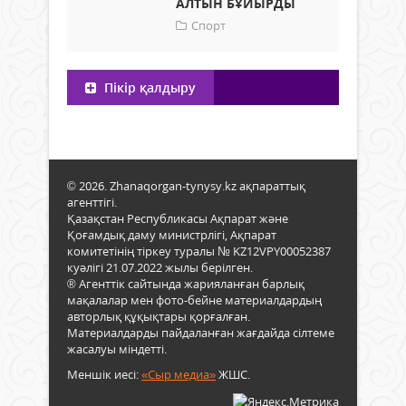
АЛТЫН БҰЙЫРДЫ
Спорт
Пікір қалдыру
© 2026. Zhanaqorgan-tynysy.kz ақпараттық
агенттігі.
Қазақстан Республикасы Ақпарат және
Қоғамдық даму министрлігі, Ақпарат
комитетінің тіркеу туралы № KZ12VPY00052387
куәлігі 21.07.2022 жылы берілген.
® Агенттік сайтында жарияланған барлық
мақалалар мен фото-бейне материалдардың
авторлық құқықтары қорғалған.
Материалдарды пайдаланған жағдайда сілтеме
жасалуы міндетті.
Меншік иесі:
«Сыр медиа»
ЖШС.