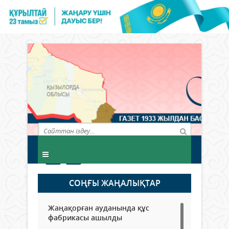
СОҢҒЫ ЖАҢАЛЫҚТАР
Жаңақорған ауданында құс
фабрикасы ашылды