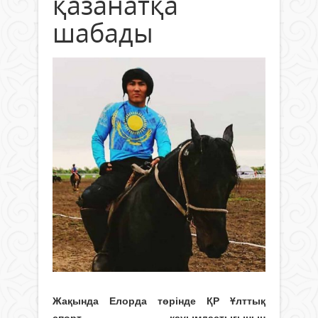
қазанатқа
шабады
Жақында Елорда төрінде ҚР Ұлттық