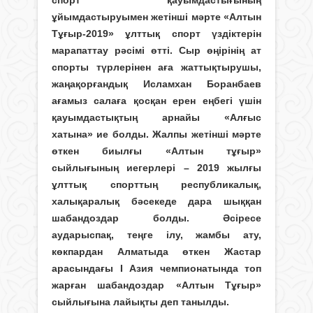
спорт қауымдастығының
ұйымдастыруымен жетінші мәрте «Алтын
Тұғыр-2019» ұлттық спорт үздіктерін
марапаттау рәсімі өтті. Сыр өңірінің ат
спорты түрлерінен аға жаттықтырушы,
жаңақорғандық Исламхан Боранбаев
ағамыз салаға қосқан ерен еңбегі үшін
қауымдастықтың арнайы «Алғыс
хатына» ие болды. Жалпы жетінші мәрте
өткен биылғы «Алтын тұғыр»
сыйлығының иегерлері – 2019 жылғы
ұлттық спорттың республикалық,
халықаралық бәсекеде дара шыққан
шабандоздар болды. Әсіресе
аударыспақ, теңге ілу, жамбы ату,
көкпардан Алматыда өткен Жастар
арасындағы І Азия чемпионатында топ
жарған шабандоздар «Алтын Тұғыр»
сыйлығына лайықты деп танылды.