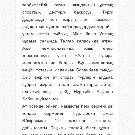
тәрбиелейтін, рухын шыңдайтын ұлттық
спорттың дәстүрлі басқосуы. Түрлі
додаларда топ жарып, ел намысын
асқақтатып жүрген шабандоздардың мерейін
үстем ететін сыйлық. Міне биыл Ұлттық
құрама сапында Талғар қаласында өткен
Азия чемпионатында үздік өнер
көрсеткеніміз үшін «Алтын Тұғыр»
марапатына ие болдық. Бұл командалық
жеңіс. Ұстазым Исламхан Боранбаев сынды
Сыр өңірінің ат спорты түрлерін алдыға
сүйреп жүрген атпал азаматтарға айтар
алғысым зор, – дейді Нұрлыбек Асқаров
бізбен әңгімесінде.
Ат үстінде ойнап, намысты һәм серкені де
қолдан бермейтін Нұрлыбекті әкесі
Әбдірахман 12 жасынан көкпарға
дайындапты. Тақымы тастай, білегі құрыш,