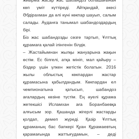
жиырма жасар жас шабандоз болашағынан
көп үміт күттіреді. Айтқандай, әкесі
Әбдірахман да әлі күні көкпар шауып, салым
салады. Ауданға танымал шабандоздардың
бірі.
Біз жас шабандозды сөзге тартып, Ұлттық
құрамаға қалай ілінгенін білдік.
– Жастайымнан жылқы жануарына жақын
өстім. Ес білгелі, атқа мініп, мал қайыру –
біздер үшін үлкен жетістік болатын. 2016
жылы облыстық көкпардан жастар
құрамасына қабылдандым. Көкпардан ел
чемпионатына қатысып, шабандоз
ағалардың көзіне түстім. Ең әуелі құрама
жетекшісі Исламхан аға Боранбаевқа
алғысым зор. Қашанда жігерлі жастарды
қолдап, демеп жүреді. Қазір Ұлттық
құраманың бас бапкері Қуан Құрамаевтың
қарамағында жаттығудамын, – деді