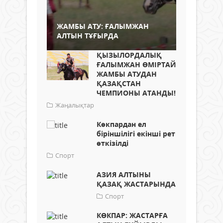
ЖАМБЫ АТУ: ҒАЛЫМЖАН
АЛТЫН ТҰҒЫРДА
ҚЫЗЫЛОРДАЛЫҚ
ҒАЛЫМЖАН ӨМІРТАЙ
ЖАМБЫ АТУДАН
ҚАЗАҚСТАН
ЧЕМПИОНЫ АТАНДЫ!
Жаңалықтар
Көкпардан ел
біріншілігі екінші рет
өткізілді
Спорт
АЗИЯ АЛТЫНЫ
ҚАЗАҚ ЖАСТАРЫНДА
Спорт
КӨКПАР: ЖАСТАРҒА