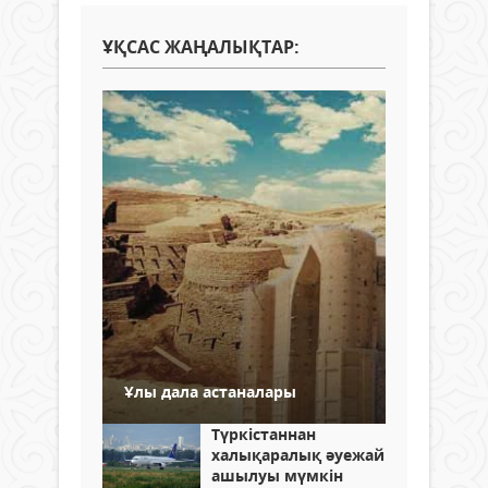
ҰҚСАС ЖАҢАЛЫҚТАР:
Ұлы дала астаналары
Түркістаннан
халықаралық әуежай
ашылуы мүмкін