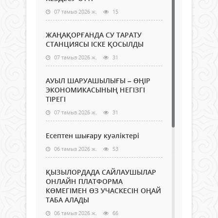
07 тамыз 2026 ж.
15
ЖАҢАҚОРҒАНДА СУ ТАРАТУ
СТАНЦИЯСЫ ІСКЕ ҚОСЫЛДЫ
07 тамыз 2026 ж.
31
АУЫЛ ШАРУАШЫЛЫҒЫ – ӨҢІР
ЭКОНОМИКАСЫНЫҢ НЕГІЗГІ
ТІРЕГІ
07 тамыз 2026 ж.
31
Есептен шығару куәліктері
06 тамыз 2026 ж.
53
ҚЫЗЫЛОРДАДА САЙЛАУШЫЛАР
ОНЛАЙН ПЛАТФОРМА
КӨМЕГІМЕН ӨЗ УЧАСКЕСІН ОҢАЙ
ТАБА АЛАДЫ
06 тамыз 2026 ж.
66