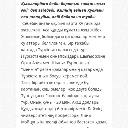
Қызылордаға дейін баратын сияқтымыз
ғой" деп әзілдеді. Әзілінің өзінен қуаныш
пен толқудың лебі байқалып тұрды.
Себебін айтайық. Бұл карта XV ғасырда
жазылған. Аса құнды құжатта Ұжы Жібек
Жолының бойындағы ірі қалалар мен жер-
су аттары белгіленген. Бір ғажабы,
картада Түркістан қаласы да тұр
(Түркістанмен ойнапсыздар). Шығыс және
Орта Азия мен Шығыс Еуропаның
"менмін" деген қалаларының қатарында
Түркістанның болуы керемет қой.
Тағы бір айта кетерлігі, әлемде бұл
картаның көшірмелері жоқ деуге болады.
Түпнұсқасы Гонконг банкінде сақтаулы
тұр. Оның құны - 20 млн. АҚШ доллары!
Құнды жәдігердің бір көшірмесін Бейжің
университетінің профессоры Линь
Мэйцунь Ханкелді Әбжанов бастаған қазақ