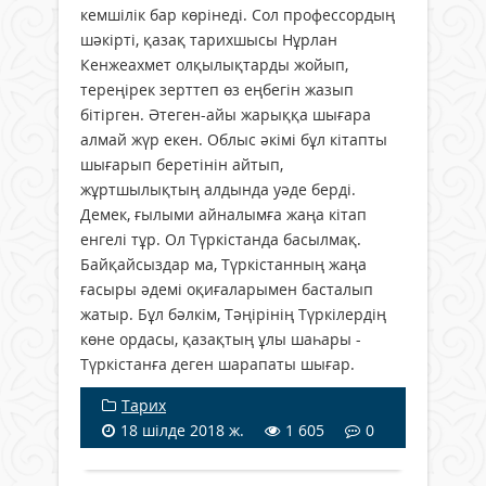
кемшілік бар көрінеді. Сол профессордың
шәкірті, қазақ тарихшысы Нұрлан
Кенжеахмет олқылықтарды жойып,
тереңірек зерттеп өз еңбегін жазып
бітірген. Әтеген-айы жарыққа шығара
алмай жүр екен. Облыс әкімі бұл кітапты
шығарып беретінін айтып,
жұртшылықтың алдында уәде берді.
Демек, ғылыми айналымға жаңа кітап
енгелі тұр. Ол Түркістанда басылмақ.
Байқайсыздар ма, Түркістанның жаңа
ғасыры әдемі оқиғаларымен басталып
жатыр. Бұл бәлкім, Тәңірінің Түркілердің
көне ордасы, қазақтың ұлы шаһары -
Түркістанға деген шарапаты шығар.
Тарих
18 шілде 2018 ж.
1 605
0