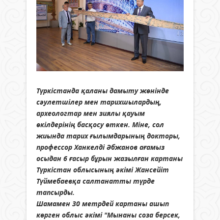
Түркістанда қаланы дамыту жөнінде
сәулетшілер мен тарихшылардың,
археологтар мен зиялы қауым
өкілдерінің басқосу өткен. Міне, сол
жиында тарих ғылымдарының докторы,
профессор Ханкелді Әбжанов ағамыз
осыдан 6 ғасыр бұрын жазылған картаны
Түркістан облысының әкімі Жансейіт
Түймебаевқа салтанатты түрде
тапсырды.
Шамамен 30 метрдей картаны ашып
көрген облыс әкімі "Мынаны соза берс
ек,