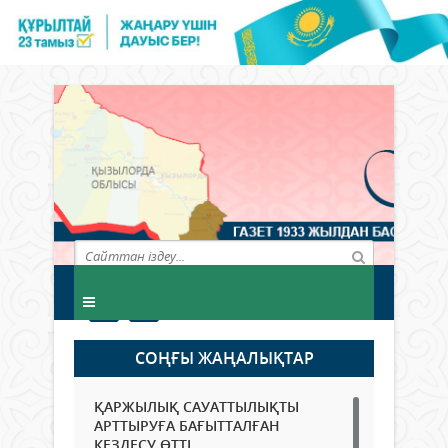
СОҢҒЫ ЖАҢАЛЫҚТАР
ҚАРЖЫЛЫҚ САУАТТЫЛЫҚТЫ
АРТТЫРУҒА БАҒЫТТАЛҒАН
КЕЗДЕСУ ӨТТІ