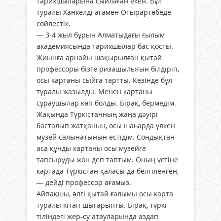
тарихшыларына сыйлаған екен. Бұл
туралы Ханкелді ағамен Отырартөбеде
сөйлестік.
— 3-4 жыл бұрын Алматыдағы ғылым
академиясында тарихшылар бас қосты.
Жиынға арнайы шақырылған қытай
профессоры бізге ризашылығын білдіріп,
осы картаны сыйға тартты. Кезінде бұл
туралы жазылды. Менен картаны
сұраушылар көп болды. Бірақ, бермедім.
Жақында Түркістанның жаңа дәуірі
басталып жатқанын, осы шаһарда үлкен
музей салынатынын естідім. Сондықтан
аса құнды картаны осы музейге
тапсыруды жөн деп таптым. Оның үстіне
картада Түркістан қаласы да белгіленген,
— дейді профессор ағамыз.
Айпақшы, әлгі қытай ғалымы осы карта
туралы кітап шығарыпты. Бірақ, түркі
тіліндегі жер-су атауларында аздап