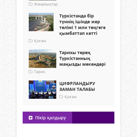
Жаңалықтар
Түркістанда бір
түннің ішінде жер
телімі 1 млн теңгеге
қымбаттап кетті
Қоғам
Тарихы терең
Түркістанның
маңызды мекендері
Тарих
ЦИФРЛАНДЫРУ
ЗАМАН ТАЛАБЫ
Қоғам
Пікір қалдыру