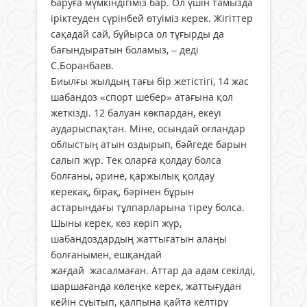
баруға мүмкіндігіміз бар. Ол үшін тамызда
іріктеуден сүрінбей өтуіміз керек. Жігіттер
сақадай сай, бұйырса ол тұғырды да
бағындыратын боламыз, – деді
С.Боранбаев.
Биылғы жылдың тағы бір жетістігі, 14 жас
шабандоз «спорт шебер» атағына қол
жеткізді. 12 балуан көкпардан, екеуі
аударыспақтан. Міне, осындай оғландар
облыстың атын оздырып, бәйгеде барын
салып жүр. Тек оларға қолдау болса
болғаны, әрине, қаржылық қолдау
керекақ, бірақ, бәрінен бұрын
астарындағы тұлпарларына тіреу болса.
Шыны керек, көз көріп жүр,
шабандоздардың жаттығатын алаңы
болғанымен, ешқандай
жағдай жасалмаған. Аттар да адам секілді,
шаршағанда көлеңке керек, жаттығудан
кейін суытып, қалпына қайта келтіру