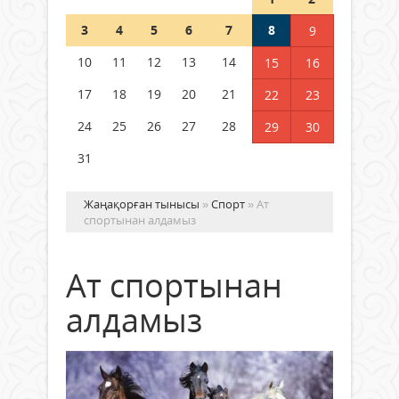
Шетелде жүрген Қазақстан
3
4
5
6
7
8
9
азаматтары қалай дауыс бере
алады?
10
11
12
13
14
15
16
05 тамыз 2026 ж.
156
17
18
19
20
21
22
23
24
25
26
27
28
29
30
31
Жаңақорған тынысы
»
Спорт
» Ат
спортынан алдамыз
Ат спортынан
алдамыз