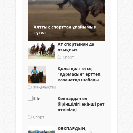
Ұлттық спорттан ұпайымыз
түгел
Ат спортынан да
озықпыз
Спорт
Қолы қалт етсе,
"Құрмасын" ерттеп,
қазанатқа шабады
Жаңалықтар
Көкпардан ел
біріншілігі екінші рет
өткізілді
Спорт
КӨКПАРДЫҢ