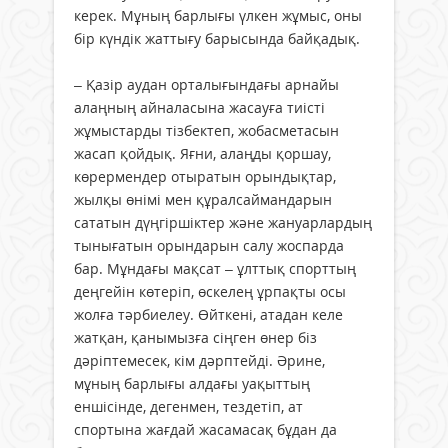
керек. Мұның барлығы үлкен жұмыс, оны
бір күндік жаттығу барысында байқадық.
– Қазір аудан орталығындағы арнайы
алаңның айналасына жасауға тиісті
жұмыстарды тізбектеп, жобасметасын
жасап қойдық. Яғни, алаңды қоршау,
көрермендер отыратын орындықтар,
жылқы өнімі мен құралсаймандарын
сататын дүңгіршіктер және жануарлардың
тынығатын орындарын салу жоспарда
бар. Мұндағы мақсат – ұлттық спорттың
деңгейін көтеріп, өскелең ұрпақты осы
жолға тәрбиелеу. Өйткені, атадан келе
жатқан, қанымызға сіңген өнер біз
дәріптемесек, кім дәрптейді. Әрине,
мұның барлығы алдағы уақыттың
еншісінде, дегенмен, тездетіп, ат
спортына жағдай жасамасақ бұдан да