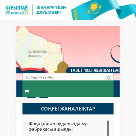
СОҢҒЫ ЖАҢАЛЫҚТАР
Жаңақорған ауданында құс
фабрикасы ашылды