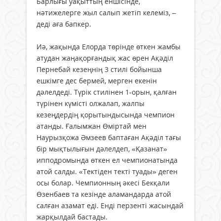
Барлығы уақыттың еншісінде,
нәтижелерге жыл салып жетіп келеміз, –
деді аға бапкер.
Иә, жақында Елорда төрінде өткен жамбы
атудан жаңақорғандық жас өрен Ақәділ
Пернебай кезеңнің 3 стилі бойынша
ешкімге дес бермей, мерген екенін
дәлелдеді. Түрік стилінен 1-орын, қалған
түрінен күмісті олжалап, жалпы
кезеңдердің қорытындысында чемпион
атанды. Ғалымжан Өміртай мен
Наурызқожа Әмзеев баптаған Ақәділ тағы
бір мықтылығын дәлелдеп, «Қазанат»
ипподромында өткен ел чемпионатында
атой салды. «Тектіден текті туады» деген
осы болар. Чемпионның әкесі Бекқали
Өзенбаев та кезінде аламандарда атой
салған азамат еді. Енді перзенті жасындай
жарқылдай бастады.