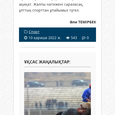
ақиқат. Жалпы нәтижені сараласақ,
ұлттық спорттан ұпайымыз түгел.
Әли ТЕМІРБЕК
Спорт
10 қараша 2022 ж.
543
0
ҰҚСАС ЖАҢАЛЫҚТАР: