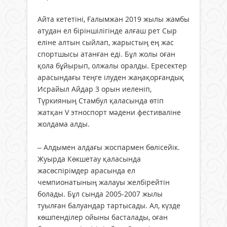
Айта кететіні, Ғалымжан 2019 жылы жамбы
атудан ел біріншілігінде алғаш рет Сыр
еліне алтын сыйлап, жарыстың ең жас
спортшысы атанған еді. Бұл жолы оған
қола бұйырып, олжалы оралды. Ересектер
арасындағы теңге ілуден жаңақорғандық
Исрайыл Айдар 3 орын иеленіп,
Түркияның Стамбул қаласында өтіп
жатқан V этноспорт мәдени фестиваліне
жолдама алды.
– Алдымен алдағы жоспармен бөлісейік.
Жуырда Көкшетау қаласында
жасөспірімдер арасында ел
чемпионатының жалауы желбірейтін
болады. Бұл сында 2005-2007 жылы
туылған балуандар тартысады. Ал, күзде
көшпенділер ойыны басталады, оған