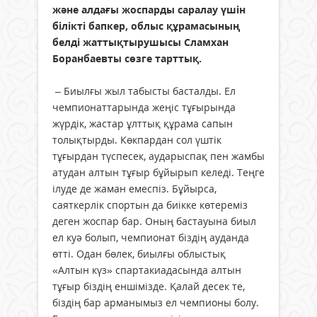
және алдағы жоспарды саралау үшін
білікті бапкер, облыс құрамасының
белді жаттықтырушысы Сламхан
Боранбаевты сөзге тарттық.
– Биылғы жыл табысты басталды. Ел
чемпионаттарында жеңіс тұғырында
жүрдік, жастар ұлттық құрама сапын
толықтырды. Көкпардан сол үштік
тұғырдан түспесек, аударыспақ пен жамбы
атудан алтын тұғыр бұйырып келеді. Теңге
ілуде де жаман емеспіз. Бұйырса,
саяткерлік спортын да биікке көтереміз
деген жоспар бар. Оның бастауына биыл
ел куә болып, чемпионат біздің ауданда
өтті. Одан бөлек, биылғы облыстық
«Алтын күз» спартакиадасында алтын
тұғыр біздің еншімізде. Қалай десек те,
біздің бар арманымыз ел чемпионы болу.