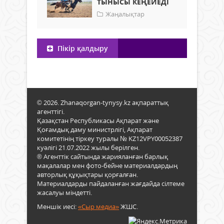
ТЫНЫСЫ КЕҢЕЙЕДІ
Жаңалықтар
Пікір қалдыру
© 2026. Zhanaqorgan-tynysy.kz ақпараттық
агенттігі.
Қазақстан Республикасы Ақпарат және
Қоғамдық даму министрлігі, Ақпарат
комитетінің тіркеу туралы № KZ12VPY00052387
куәлігі 21.07.2022 жылы берілген.
® Агенттік сайтында жарияланған барлық
мақалалар мен фото-бейне материалдардың
авторлық құқықтары қорғалған.
Материалдарды пайдаланған жағдайда сілтеме
жасалуы міндетті.
Меншік иесі:
«Сыр медиа»
ЖШС.