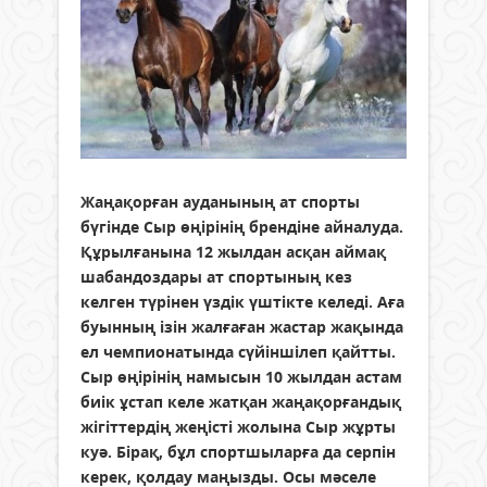
Жаңақорған ауданының ат спорты
бүгінде Сыр өңірінің брендіне айналуда.
Құрылғанына 12 жылдан асқан аймақ
шабандоздары ат спортының кез
келген түрінен үздік үштікте келеді. Аға
буынның ізін жалғаған жастар жақында
ел чемпионатында сүйіншілеп қайтты.
Сыр өңірінің намысын 10 жылдан астам
биік ұстап келе жатқан жаңақорғандық
жігіттердің жеңісті жолына Сыр жұрты
куә. Бірақ, бұл спортшыларға да серпін
керек, қолдау маңызды. Осы мәселе