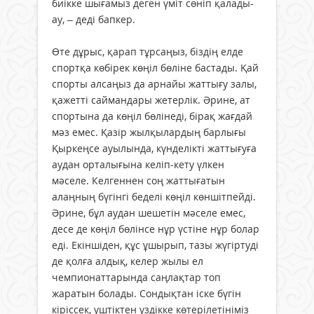
биікке шығамыз деген үміт сөніп қалады-
ау, – деді бапкер.
Өте дұрыс, қарап тұрсаңыз, біздің елде
спортқа көбірек көңіл бөліне бастады. Қай
спорты алсаңыз да арнайы жаттығу залы,
қажетті саймандары жетерлік. Әрине, ат
спортына да көңіл бөлінеді, бірақ жағдай
мәз емес. Қазір жылқылардың барлығы
Қыркеңсе ауылында, күнделікті жаттығуға
аудан орталығына келіп-кету үлкен
мәселе. Келгеннен соң жаттығатын
алаңның бүгінгі беделі көңіл көншітпейді.
Әрине, бұл аудан шешетін мәселе емес,
десе де көңіл бөлінсе нұр үстіне нұр болар
еді. Екіншіден, құс ұшырып, тазы жүгіртуді
де қолға алдық, келер жылы ел
чемпионаттарында саңлақтар топ
жаратын болады. Сондықтан іске бүгін
кіріссек, үштіктен үздікке көтерілетініміз