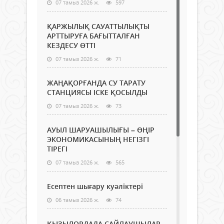
07 тамыз 2026 ж.
597
ҚАРЖЫЛЫҚ САУАТТЫЛЫҚТЫ
АРТТЫРУҒА БАҒЫТТАЛҒАН
КЕЗДЕСУ ӨТТІ
07 тамыз 2026 ж.
71
ЖАҢАҚОРҒАНДА СУ ТАРАТУ
СТАНЦИЯСЫ ІСКЕ ҚОСЫЛДЫ
07 тамыз 2026 ж.
73
АУЫЛ ШАРУАШЫЛЫҒЫ – ӨҢІР
ЭКОНОМИКАСЫНЫҢ НЕГІЗГІ
ТІРЕГІ
07 тамыз 2026 ж.
565
Есептен шығару куәліктері
06 тамыз 2026 ж.
74
ҚЫЗЫЛОРДАДА САЙЛАУШЫЛАР