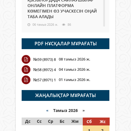
ОНЛАЙН ПЛАТФОРМА
КӨМЕГІМЕН ӨЗ УЧАСКЕСІН ОҢАЙ
ТАБА АЛАДЫ
06 тамыз 2026 ж.
86
Open Air: Қызылорда облысы
PDF НҰСҚАЛАР МҰРАҒАТЫ
полиция департаменті 20
мыңнан астам көрерменнің
қауіпсіздігін қамтамасыз етті
08 тамыз 2026 ж.
№59 (8973) 8
06 тамыз 2026 ж.
96
04 тамыз 2026 ж.
№58 (8972) 4
Wi-Fi ҚАБЫРҒА АРҚЫЛЫ ҚАЛАЙ
01 тамыз 2026 ж.
№57 (8971) 1
ӨТЕДІ?
06 тамыз 2026 ж.
264
ЖАҢАЛЫҚТАР МҰРАҒАТЫ
Как могут проголосовать
граждане Казахстана,
«
Тамыз 2026 »
находящиеся за рубежом?
Дс
Сс
Ср
Бс
Жм
Сб
Жс
05 тамыз 2026 ж.
145
1
2