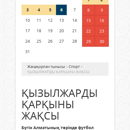
3
4
5
6
7
8
9
Германия аптап ыстыққа
байланысты суды үнемдей
10
11
12
13
14
15
16
бастады
17
18
19
20
21
22
23
04 тамыз 2026 ж.
94
24
25
26
27
28
29
30
31
Жаңақорған тынысы
»
Спорт
»
ҚЫЗЫЛЖАРДЫ ҚАРҚЫНЫ ЖАҚСЫ
ҚЫЗЫЛЖАРДЫ
ҚАРҚЫНЫ
ЖАҚСЫ
Бүгін Алматының төрінде футбол