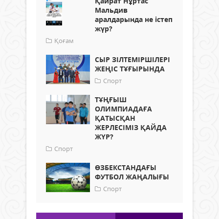
Қайрат Нұртас
Мальдив
аралдарында не істеп
жүр?
Қоғам
СЫР ЗІЛТЕМІРШІЛЕРІ
ЖЕҢІС ТҰҒЫРЫНДА
Спорт
ТҰҢҒЫШ
ОЛИМПИАДАҒА
ҚАТЫСҚАН
ЖЕРЛЕСІМІЗ ҚАЙДА
ЖҮР?
Спорт
ӨЗБЕКСТАНДАҒЫ
ФУТБОЛ ЖАҢАЛЫҒЫ
Спорт