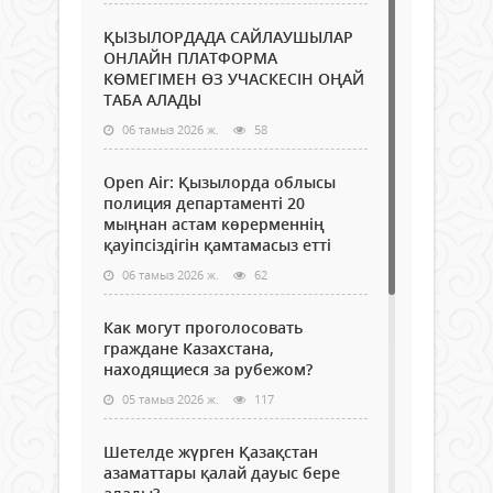
ҚЫЗЫЛОРДАДА САЙЛАУШЫЛАР
ОНЛАЙН ПЛАТФОРМА
КӨМЕГІМЕН ӨЗ УЧАСКЕСІН ОҢАЙ
ТАБА АЛАДЫ
06 тамыз 2026 ж.
58
Open Air: Қызылорда облысы
полиция департаменті 20
мыңнан астам көрерменнің
қауіпсіздігін қамтамасыз етті
06 тамыз 2026 ж.
62
Как могут проголосовать
граждане Казахстана,
находящиеся за рубежом?
05 тамыз 2026 ж.
117
Шетелде жүрген Қазақстан
азаматтары қалай дауыс бере