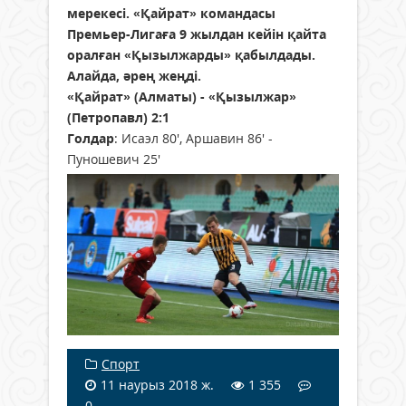
мерекесі. «Қайрат» командасы
Премьер-Лигаға 9 жылдан кейін қайта
оралған «Қызылжарды» қабылдады.
Алайда, әрең жеңді.
«Қайрат» (Алматы) - «Қызылжар»
(Петропавл) 2:1
Голдар
: Исаэл 80', Аршавин 86' -
Пуношевич 25'
Спорт
11 наурыз 2018 ж.
1 355
0