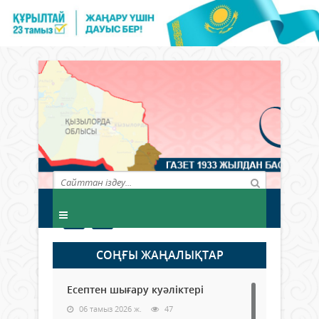
СОҢҒЫ ЖАҢАЛЫҚТАР
Есептен шығару куәліктері
06 тамыз 2026 ж.
47