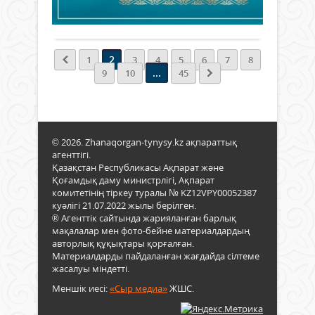
бас
сала
Толығырақ
өкім
тарт
Мағз
жән
Мар
еңбе
Мыр
2
1
3
4
5
6
7
8
нар
Қаза
...
9
10
45
сұра
Респ
ие
През
мам
кеңе
бой
лау
білік
таға
© 2026. Zhanaqorgan-tynysy.kz ақпараттық
кадр
агенттігі.
даяр
Қазақстан Республикасы Ақпарат және
бағыт
Қоғамдық даму министрлігі, Ақпарат
комитетінің тіркеу туралы № KZ12VPY00052387
куәлігі 21.07.2022 жылы берілген.
® Агенттік сайтында жарияланған барлық
мақалалар мен фото-бейне материалдардың
авторлық құқықтары қорғалған.
Материалдарды пайдаланған жағдайда сілтеме
жасалуы міндетті.
Меншік иесі:
«Сыр медиа»
ЖШС.