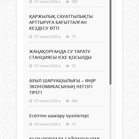
07 тамыз 2026 ж.
598
ҚАРЖЫЛЫҚ САУАТТЫЛЫҚТЫ
АРТТЫРУҒА БАҒЫТТАЛҒАН
КЕЗДЕСУ ӨТТІ
07 тамыз 2026 ж.
73
ЖАҢАҚОРҒАНДА СУ ТАРАТУ
СТАНЦИЯСЫ ІСКЕ ҚОСЫЛДЫ
07 тамыз 2026 ж.
78
АУЫЛ ШАРУАШЫЛЫҒЫ – ӨҢІР
ЭКОНОМИКАСЫНЫҢ НЕГІЗГІ
ТІРЕГІ
07 тамыз 2026 ж.
569
Есептен шығару куәліктері
06 тамыз 2026 ж.
75
ҚЫЗЫЛОРДАДА САЙЛАУШЫЛАР