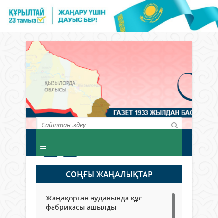
СОҢҒЫ ЖАҢАЛЫҚТАР
Жаңақорған ауданында құс
фабрикасы ашылды