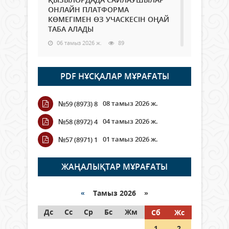
ОНЛАЙН ПЛАТФОРМА
КӨМЕГІМЕН ӨЗ УЧАСКЕСІН ОҢАЙ
ТАБА АЛАДЫ
06 тамыз 2026 ж.
89
Open Air: Қызылорда облысы
PDF НҰСҚАЛАР МҰРАҒАТЫ
полиция департаменті 20
мыңнан астам көрерменнің
қауіпсіздігін қамтамасыз етті
08 тамыз 2026 ж.
№59 (8973) 8
06 тамыз 2026 ж.
101
04 тамыз 2026 ж.
№58 (8972) 4
Wi-Fi ҚАБЫРҒА АРҚЫЛЫ ҚАЛАЙ
01 тамыз 2026 ж.
№57 (8971) 1
ӨТЕДІ?
06 тамыз 2026 ж.
266
ЖАҢАЛЫҚТАР МҰРАҒАТЫ
Как могут проголосовать
граждане Казахстана,
«
Тамыз 2026 »
находящиеся за рубежом?
Дс
Сс
Ср
Бс
Жм
Сб
Жс
05 тамыз 2026 ж.
147
1
2