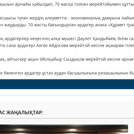
ызын арнайы қабылдап, 70 жасқа толған мерейтойымен құтты
асшысы туған жердің әлеуметтік - экономикалық дамуына лайық
гін жаудырды. 70 жасты бағындырған ардагер анаға «Құрмет грам
қ ардагерлер кеңесінің алқа мүшесі Даулет Қалдыбаев, білім с
тік сала ардагері Аягөз Айдосова мерейтой иесіне ақжарма тіле
ақ, айтыскер ақын Әбілқайыр Сыздықов мерейтой иесіне арнаған 
е бөленген ардагер ұстаз аудан басшылығына ризашылығын білд
АС ЖАҢАЛЫҚТАР: