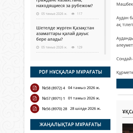
Машбекқ
находящиеся за рубежом?
05 тамыз 2026 ж.
117
Аудан б
ақ тіле
Шетелде жүрген Қазақстан
азаматтары қалай дауыс
Ауданды
бере алады?
әлеумет
05 тамыз 2026 ж.
129
Сондай-
Кассадағы баға мен сөредегі
баға әр түрлі болған
PDF НҰСҚАЛАР МҰРАҒАТЫ
Құрметк
жағдайда
04 тамыз 2026 ж.
108
04 тамыз 2026 ж.
№58 (8972) 4
ҮКІМЕТТІК ЕМЕС ҰЙЫМДАРҒА
01 тамыз 2026 ж.
№57 (8971) 1
АРНАЛҒАН СЫЙЛЫҚАҚЫ
КОНКУРСЫНА ӨТІНІМ
28 шілде 2026 ж.
№56 (8970) 28
ҰҚС
ҚАБЫЛДАУ БАСТАЛДЫ
04 тамыз 2026 ж.
107
ЖАҢАЛЫҚТАР МҰРАҒАТЫ