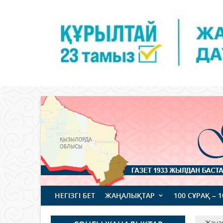
НЕГІЗГІ БЕТ
ЖАҢАЛЫҚТАР
100 СҰРАҚ – 
Жаңа