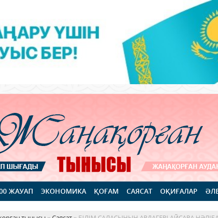
100 ЖАУАП
ЭКОНОМИКА
ҚОҒАМ
САЯСАТ
ОҚИҒАЛАР
ӘЛ
қорған тынысы
»
Саясат
» БІЛІМ САЛАСЫНЫҢ АРДАГЕРІ АЙСАРА НӘЛІБА