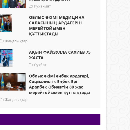
Руханият
ОБЛЫС ӘКІМІ МЕДИЦИНА
САЛАСЫНЫҢ АРДАГЕРІН
МЕРЕЙТОЙЫМЕН
ҚҰТТЫҚТАДЫ
Жаңалықтар
АҚЫН ФАЙЗУЛЛА САХИЕВ 75
ЖАСТА
Сұхбат
Облыс әкімі еңбек ардагері,
Социалистік Еңбек Ері
Арапбек Әбиевтің 80 жас
мерейтойымен құттықтады
Жаңалықтар