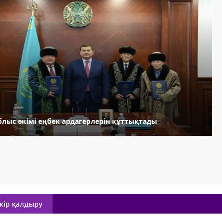
блыс әкімі еңбек ардагерлерін құттықтады
кір қалдыру