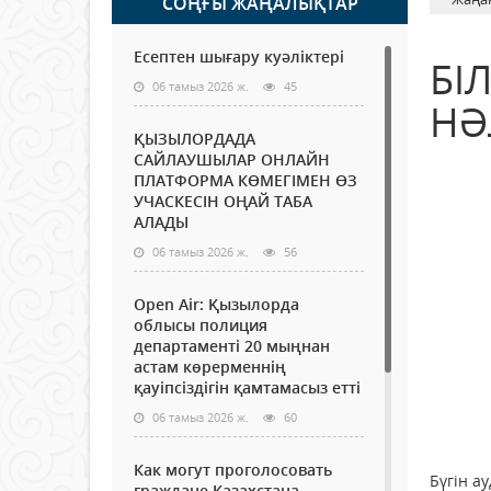
СОҢҒЫ ЖАҢАЛЫҚТАР
Есептен шығару куәліктері
БІ
06 тамыз 2026 ж.
45
НӘ
ҚЫЗЫЛОРДАДА
САЙЛАУШЫЛАР ОНЛАЙН
ПЛАТФОРМА КӨМЕГІМЕН ӨЗ
УЧАСКЕСІН ОҢАЙ ТАБА
АЛАДЫ
06 тамыз 2026 ж.
56
Open Air: Қызылорда
облысы полиция
департаменті 20 мыңнан
астам көрерменнің
қауіпсіздігін қамтамасыз етті
06 тамыз 2026 ж.
60
Как могут проголосовать
Бүгін а
граждане Казахстана,