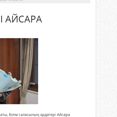
І АЙСАРА
аты, білім саласының ардагері Айсара