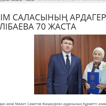
ЛІМ САЛАСЫНЫҢ АРДАГЕР
ЛІБАЕВА 70 ЖАСТА
удан әкімі Мажит Самитов Жаңақорған ауданының Құрметті азам