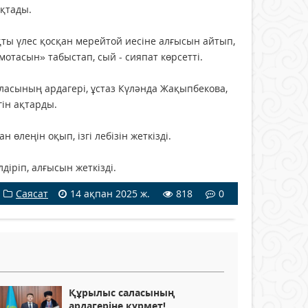
қтады.
ты үлес қосқан мерейтой иесіне алғысын айтып,
отасын» табыстап, сый - сияпат көрсетті.
аласының ардагері, ұстаз Күләнда Жақыпбекова,
гін ақтарды.
өлеңін оқып, ізгі лебізін жеткізді.
іріп, алғысын жеткізді.
Саясат
14 ақпан 2025 ж.
818
0
Құрылыс саласының
ардагеріне құрмет!