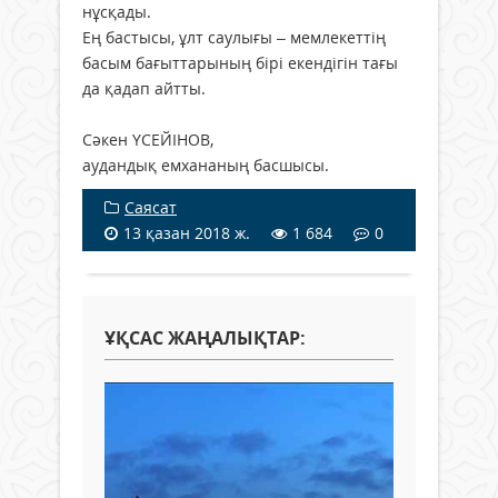
нұсқады.
Ең бастысы, ұлт саулығы – мемлекеттің
басым бағыттарының бірі екендігін тағы
да қадап айтты.
Сәкен ҮСЕЙІНОВ,
аудандық емхананың басшысы.
Саясат
13 қазан 2018 ж.
1 684
0
ҰҚСАС ЖАҢАЛЫҚТАР: