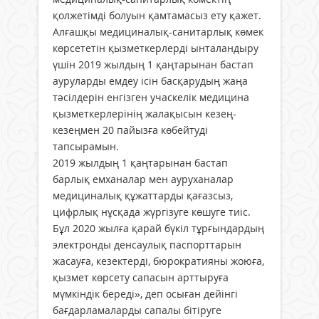
қолжетімді болуын қамтамасыз ету қажет.
Алғашқы медициналық-санитарлық көмек
көрсететін қызметкерлерді ынталандыру
үшін 2019 жылдың 1 қаңтарынан бастап
ауруларды емдеу ісін басқарудың жаңа
тәсілдерін енгізген учаскелік медицина
қызметкерлерінің жалақысын кезең-
кезеңмен 20 пайызға көбейтуді
тапсырамын.
2019 жылдың 1 қаңтарынан бастап
барлық емханалар мен ауруханалар
медициналық құжаттарды қағазсыз,
цифрлық нұсқада жүргізуге көшуге тиіс.
Бұл 2020 жылға қарай бүкіл тұрғындардың
электронды денсаулық паспорттарын
жасауға, кезектерді, бюрократияны жоюға,
қызмет көрсету сапасын арттыруға
мүмкіндік береді», деп осыған дейінгі
бағдарламаларды сапалы бітіруге