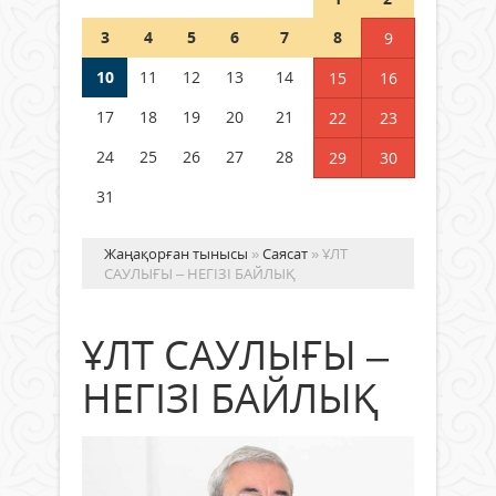
Шетелде жүрген Қазақстан
3
4
5
6
7
8
9
азаматтары қалай дауыс бере
алады?
10
11
12
13
14
15
16
05 тамыз 2026 ж.
176
17
18
19
20
21
22
23
24
25
26
27
28
29
30
31
Жаңақорған тынысы
»
Саясат
» ҰЛТ
САУЛЫҒЫ – НЕГІЗІ БАЙЛЫҚ
ҰЛТ САУЛЫҒЫ –
НЕГІЗІ БАЙЛЫҚ