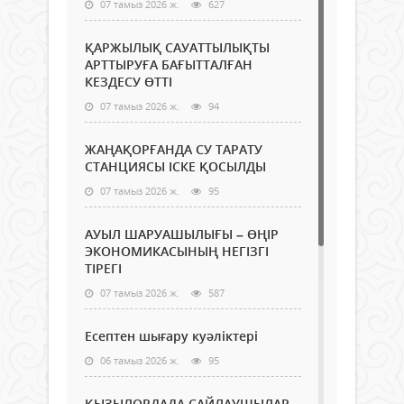
07 тамыз 2026 ж.
627
ҚАРЖЫЛЫҚ САУАТТЫЛЫҚТЫ
АРТТЫРУҒА БАҒЫТТАЛҒАН
КЕЗДЕСУ ӨТТІ
07 тамыз 2026 ж.
94
ЖАҢАҚОРҒАНДА СУ ТАРАТУ
СТАНЦИЯСЫ ІСКЕ ҚОСЫЛДЫ
07 тамыз 2026 ж.
95
АУЫЛ ШАРУАШЫЛЫҒЫ – ӨҢІР
ЭКОНОМИКАСЫНЫҢ НЕГІЗГІ
ТІРЕГІ
07 тамыз 2026 ж.
587
Есептен шығару куәліктері
06 тамыз 2026 ж.
95
ҚЫЗЫЛОРДАДА САЙЛАУШЫЛАР