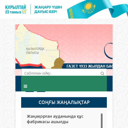
СОҢҒЫ ЖАҢАЛЫҚТАР
Жаңақорған ауданында құс
фабрикасы ашылды