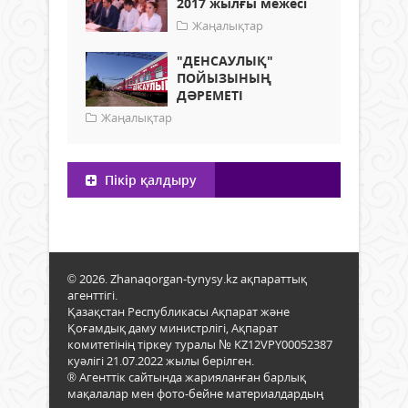
2017 жылғы межесі
Жаңалықтар
"ДЕНСАУЛЫҚ"
ПОЙЫЗЫНЫҢ
ДӘРЕМЕТІ
Жаңалықтар
Пікір қалдыру
© 2026. Zhanaqorgan-tynysy.kz ақпараттық
агенттігі.
Қазақстан Республикасы Ақпарат және
Қоғамдық даму министрлігі, Ақпарат
комитетінің тіркеу туралы № KZ12VPY00052387
куәлігі 21.07.2022 жылы берілген.
® Агенттік сайтында жарияланған барлық
мақалалар мен фото-бейне материалдардың