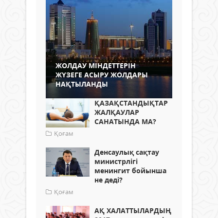
ЖОЛДАУ МІНДЕТТЕРІН
ЖҮЗЕГЕ АСЫРУ ЖОЛДАРЫ
НАҚТЫЛАНДЫ
ҚАЗАҚСТАНДЫҚТАР
ЖАЛҚАУЛАР
САНАТЫНДА МА?
Қоғам
Денсаулық сақтау
министрлігі
менингит бойынша
не деді?
Қоғам
АҚ ХАЛАТТЫЛАРДЫҢ