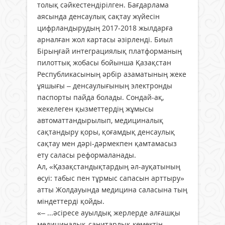
толық сәйкестендірілген. Бағдарлама
аясында денсаулық сақтау жүйесін
цифрландырудың 2017-2018 жылдарға
арналған жол картасы әзірленді. Биыл
Бірыңғай интеграциялық платформаның
пилоттық жобасы бойынша Қазақстан
Республикасының әрбір азаматының жеке
ұяшығы – денсаулығының электронды
паспорты пайда болады. Сондай-ақ,
жекелеген қызметтердің жұмысы
автоматтандырылып, медициналық
сақтандыру қоры, қоғамдық денсаулық
сақтау мен дәрі-дәрмекпен қамтамасыз
ету саласы реформаланады.
Ал, «Қазақстандықтардың әл-ауқатының
өсуі: табыс пен тұрмыс сапасын арттыру»
атты Жолдауында медицина саласына тың
міндеттерді қойды.
«– ...әсіресе ауылдық жерлерде алғашқы
медициналық-санитарлық көмектің