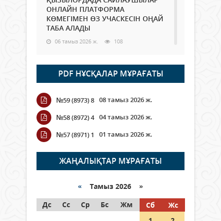
ОНЛАЙН ПЛАТФОРМА
КӨМЕГІМЕН ӨЗ УЧАСКЕСІН ОҢАЙ
ТАБА АЛАДЫ
06 тамыз 2026 ж.
108
Open Air: Қызылорда облысы
PDF НҰСҚАЛАР МҰРАҒАТЫ
полиция департаменті 20
мыңнан астам көрерменнің
қауіпсіздігін қамтамасыз етті
08 тамыз 2026 ж.
№59 (8973) 8
06 тамыз 2026 ж.
137
04 тамыз 2026 ж.
№58 (8972) 4
Wi-Fi ҚАБЫРҒА АРҚЫЛЫ ҚАЛАЙ
01 тамыз 2026 ж.
№57 (8971) 1
ӨТЕДІ?
06 тамыз 2026 ж.
284
ЖАҢАЛЫҚТАР МҰРАҒАТЫ
Как могут проголосовать
граждане Казахстана,
«
Тамыз 2026 »
находящиеся за рубежом?
Дс
Сс
Ср
Бс
Жм
Сб
Жс
05 тамыз 2026 ж.
165
1
2