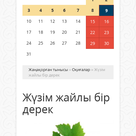
Шетелде жүрген Қазақстан
3
4
5
6
7
8
9
азаматтары қалай дауыс бере
алады?
10
11
12
13
14
15
16
05 тамыз 2026 ж.
162
17
18
19
20
21
22
23
24
25
26
27
28
29
30
31
Жаңақорған тынысы
»
Оқиғалар
» Жүзім
жайлы бір дерек
Жүзім жайлы бір
дерек