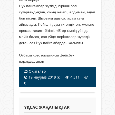
Нұх пайғамбар жүзімді бірінші боп
суғарғандықтан, оның жемісі, алдымен, адал
боп піседі. Шырыны ашыса, арам суға
айналады. Пейіштің суы тигендіктен, жүзімге
ерекше қасиет бітіпті. «Егер кімнің үйінде
мейіз болса, сол үйде періштелер жүреді»
деген сөз Нұх пайғамбардан қалыпты.
Отбасы хрестоматиясы фейсбук
парақшасынан
Оқиғалар
19 наурыз 2019 ж.
4 311
0
ҰҚСАС ЖАҢАЛЫҚТАР: