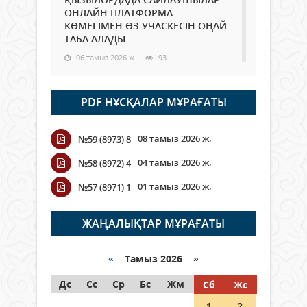
ОНЛАЙН ПЛАТФОРМА
КӨМЕГІМЕН ӨЗ УЧАСКЕСІН ОҢАЙ
ТАБА АЛАДЫ
06 тамыз 2026 ж.
93
Open Air: Қызылорда облысы
PDF НҰСҚАЛАР МҰРАҒАТЫ
полиция департаменті 20
мыңнан астам көрерменнің
қауіпсіздігін қамтамасыз етті
08 тамыз 2026 ж.
№59 (8973) 8
06 тамыз 2026 ж.
110
04 тамыз 2026 ж.
№58 (8972) 4
Wi-Fi ҚАБЫРҒА АРҚЫЛЫ ҚАЛАЙ
01 тамыз 2026 ж.
№57 (8971) 1
ӨТЕДІ?
06 тамыз 2026 ж.
270
ЖАҢАЛЫҚТАР МҰРАҒАТЫ
Как могут проголосовать
граждане Казахстана,
«
Тамыз 2026 »
находящиеся за рубежом?
Дс
Сс
Ср
Бс
Жм
Сб
Жс
05 тамыз 2026 ж.
152
1
2