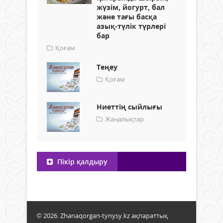
жүзім, йогурт, бал
және тағы басқа
азық-түлік түрлері
бар
Қоғам
Теңеу
Қоғам
Ниеттің сыйлығы
Жаңалықтар
Пікір қалдыру
© 2026. Zhanaqorgan-tynysy.kz ақпараттық