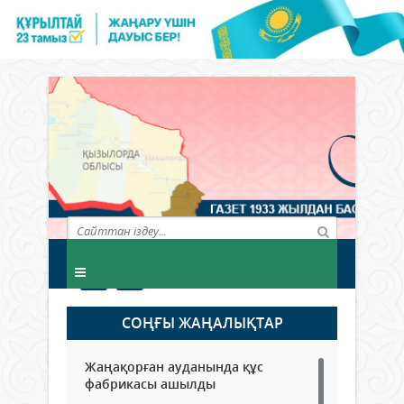
СОҢҒЫ ЖАҢАЛЫҚТАР
Жаңақорған ауданында құс
фабрикасы ашылды