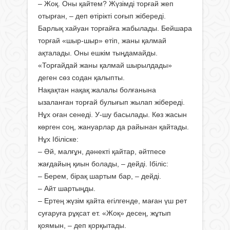
– Жоқ. Оны қайтем? Жүзімді торғай жеп
отырған, – деп өтірікті соғып жібереді.
Барлық хайуан торғайға жабылады. Бейшара
торғай «шыр-шыр» етіп, жаны қалмай
ақталады. Оны ешкім тыңдамайды.
«Торғайдай жаны қалмай шырылдады»
деген сөз содан қалыпты.
Нақақтан нақақ жалалы болғанына
ызаланған торғай булығып жылап жібереді.
Нұх оған сенеді. У-шу басылады. Көз жасын
көрген соң, жануарлар да райынан қайтады.
Нұх Ібіліске:
– Әй, малғұн, дәнекті қайтар, әйтпесе
жағдайың қиын болады, – дейді. Ібіліс:
– Берем, бірақ шартым бар, – дейді.
– Айт шартыңды.
– Ертең жүзім қайта егілгенде, маған үш рет
суғаруға рұқсат ет. «Жоқ» десең, жұтып
қоямын, – деп қорқытады.