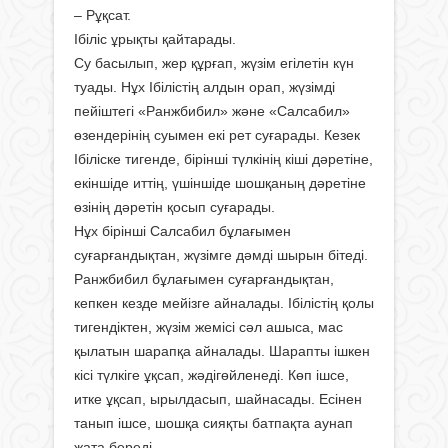
– Рұқсат.
Ібіліс ұрықты қайтарады.
Су басылып, жер құрғап, жүзім егілетін күн
туады. Нұх Ібілістің алдын орап, жүзімді
пейіштегі «Ранжбибил» және «Салсабил»
өзендерінің суымен екі рет суғарады. Кезек
Ібіліске тигенде, бірінші түлкінің кіші дәретіне,
екіншіде иттің, үшіншіде шошқаның дәретіне
өзінің дәретін қосып суғарады.
Нұх бірінші Салсабил бұлағымен
суғарғандықтан, жүзімге дәмді шырын бітеді.
Ранжбибил бұлағымен суғарғандықтан,
кепкен кезде мейізге айналады. Ібілістің қолы
тигендіктен, жүзім жемісі сәл ашыса, мас
қылатын шарапқа айналады. Шарапты ішкен
кісі түлкіге ұқсап, жәдігөйленеді. Көп ішсе,
итке ұқсап, ырылдасып, шайнасады. Есінен
танып ішсе, шошқа сияқты батпақта аунап
жата береді.