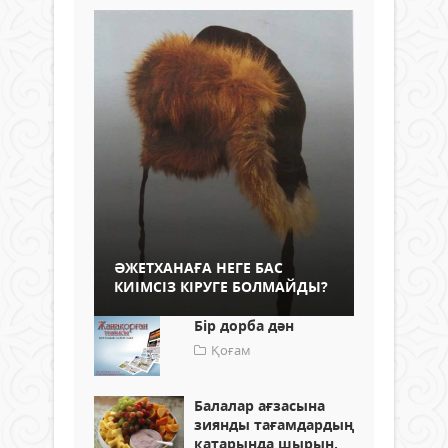
ӘЖЕТХАНАҒА НЕГЕ БАС
КИІМСІЗ КІРУГЕ БОЛМАЙДЫ?
Бір дорба дән
Қоғам
Балалар ағзасына
зиянды тағамдардың
қатарында шырын,