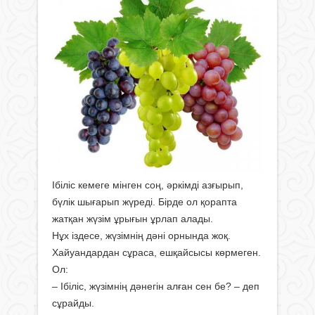
Ібіліс кемеге мінген соң, әркімді азғырып,
бүлік шығарып жүреді. Бірде ол қорапта
жатқан жүзім ұрығын ұрлап алады.
Нұх іздесе, жүзімнің дәні орнында жоқ.
Хайуандардан сұраса, ешқайсысы көрмеген.
Ол:
– Ібіліс, жүзімнің дәнегін алған сен бе? – деп
сұрайды.