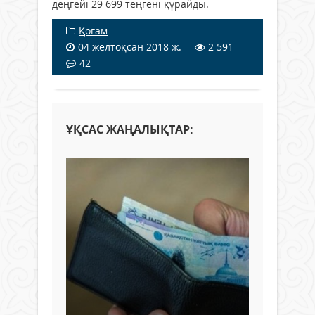
деңгейі 29 699 теңгені құрайды.
Қоғам
04 желтоқсан 2018 ж.
2 591
42
ҰҚСАС ЖАҢАЛЫҚТАР: