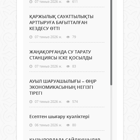
07 тамыз 2026 ж.
611
ҚАРЖЫЛЫҚ САУАТТЫЛЫҚТЫ
АРТТЫРУҒА БАҒЫТТАЛҒАН
КЕЗДЕСУ ӨТТІ
07 тамыз 2026 ж.
79
ЖАҢАҚОРҒАНДА СУ ТАРАТУ
СТАНЦИЯСЫ ІСКЕ ҚОСЫЛДЫ
07 тамыз 2026 ж.
83
АУЫЛ ШАРУАШЫЛЫҒЫ – ӨҢІР
ЭКОНОМИКАСЫНЫҢ НЕГІЗГІ
ТІРЕГІ
07 тамыз 2026 ж.
574
Есептен шығару куәліктері
06 тамыз 2026 ж.
80
ҚЫЗЫЛОРДАДА САЙЛАУШЫЛАР