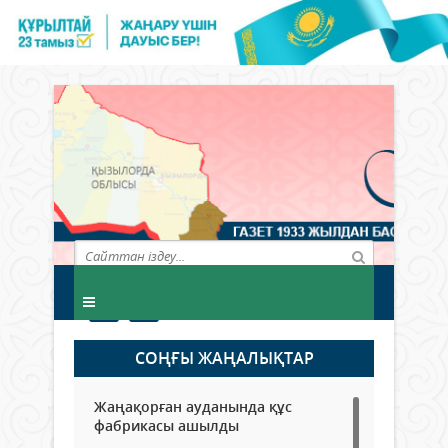
СОҢҒЫ ЖАҢАЛЫҚТАР
Жаңақорған ауданында құс
фабрикасы ашылды