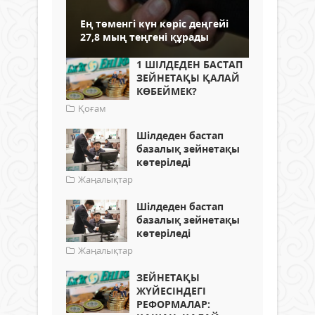
Ең төменгі күн көріс деңгейі
27,8 мың теңгені құрады
1 ШІЛДЕДЕН БАСТАП
ЗЕЙНЕТАҚЫ ҚАЛАЙ
КӨБЕЙМЕК?
Қоғам
Шілдеден бастап
базалық зейнетақы
көтеріледі
Жаңалықтар
Шілдеден бастап
базалық зейнетақы
көтеріледі
Жаңалықтар
ЗЕЙНЕТАҚЫ
ЖҮЙЕСІНДЕГІ
РЕФОРМАЛАР: