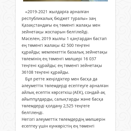
«2019-2021 жылдарға арналған
республикалық бюджет туралы» заң
Қазақстандағы ең төменгі жалақы мен
зейнетақы жоспарын белгілейді.
Мәселен, 2019 жылғы 1 қаңтардан бастап
ең төменгі жалақы 42 500 теңгені
құрайды; мемлекеттік базалық зейнетақы
төлемінің ең төменгі мөлшері 16 037
теңгені құрайды; ең төменгі зейнетақы
36108 теңгені құрайды.
Бұл ретте жеңілдіктер мен басқа да
әлеуметтік төлемдерді есептеуге арналған
айлық есептік көрсеткіш (АЕК), сондай-ақ
айыппұлдарды, салықтарды және басқа
төлемдерді қолдану 2,525 теңгеге
белгіленді.
Негізгі әлеуметтік төлемдердің мөлшерін
есептеу үшін күнкөрістің ең төменгі