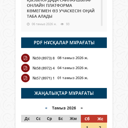
ОНЛАЙН ПЛАТФОРМА
КӨМЕГІМЕН ӨЗ УЧАСКЕСІН ОҢАЙ
ТАБА АЛАДЫ
06 тамыз 2026 ж.
93
Open Air: Қызылорда облысы
PDF НҰСҚАЛАР МҰРАҒАТЫ
полиция департаменті 20
мыңнан астам көрерменнің
қауіпсіздігін қамтамасыз етті
08 тамыз 2026 ж.
№59 (8973) 8
06 тамыз 2026 ж.
110
04 тамыз 2026 ж.
№58 (8972) 4
Wi-Fi ҚАБЫРҒА АРҚЫЛЫ ҚАЛАЙ
01 тамыз 2026 ж.
№57 (8971) 1
ӨТЕДІ?
06 тамыз 2026 ж.
270
ЖАҢАЛЫҚТАР МҰРАҒАТЫ
Как могут проголосовать
граждане Казахстана,
«
Тамыз 2026 »
находящиеся за рубежом?
Дс
Сс
Ср
Бс
Жм
Сб
Жс
05 тамыз 2026 ж.
152
1
2