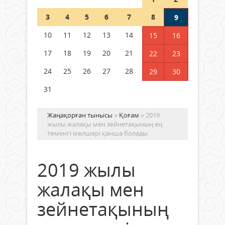
Шетелде жүрген Қазақстан
3
4
5
6
7
8
9
азаматтары қалай дауыс бере
алады?
10
11
12
13
14
15
16
05 тамыз 2026 ж.
162
17
18
19
20
21
22
23
24
25
26
27
28
29
30
31
Жаңақорған тынысы
»
Қоғам
» 2019
жылы жалақы мен зейнетақының ең
төменгі мөлшері қанша болады
2019 жылы
жалақы мен
зейнетақының