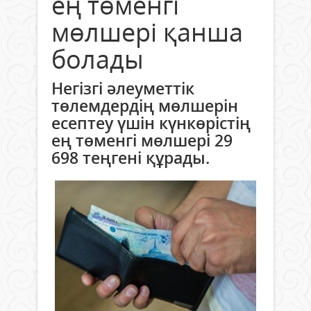
ең төменгі
мөлшері қанша
болады
Негізгі әлеуметтік
төлемдердің мөлшерін
есептеу үшін күнкөрістің
ең төменгі мөлшері 29
698 теңгені құрады.