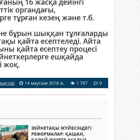
лғаның 16 жасқа дейінгі
ттік органдағы,
е тұрған кезең және т.б.
әне бұрын шыққан тұлғаларды
ақы қайта есептеледі. Айта
ыны қайта есептеу процесі
зейнеткерлерге ешқайда
і жоқ.
лықтар
14 маусым 2018 ж.
1 767
0
ЗЕЙНЕТАҚЫ ЖҮЙЕСІНДЕГІ
РЕФОРМАЛАР: ҚАШАН,
ҚАЛАЙ ЖҮЗЕГЕ АСАДЫ?