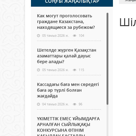
СОҢҒЫ ЖАҢАЛЫҚТАР
Как могут проголосовать
Ші
граждане Казахстана,
находящиеся за рубежом?
05 тамыз 2026 ж.
104
Шетелде жүрген Қазақстан
азаматтары қалай дауыс
бере алады?
05 тамыз 2026 ж.
115
Кассадағы баға мен сөредегі
баға әр түрлі болған
жағдайда
04 тамыз 2026 ж.
96
ҮКІМЕТТІК ЕМЕС ҰЙЫМДАРҒА
АРНАЛҒАН СЫЙЛЫҚАҚЫ
КОНКУРСЫНА ӨТІНІМ
ҚАБЫЛДАУ БАСТАЛДЫ