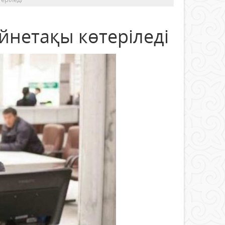
йнетақы көтеріледі