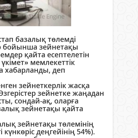
стап базалық төлемді
лер бойынша зейнетақы
лемдер қайта есептелетін
 үкімет» мемлекеттік
 хабарланды, деп
енген зейнеткерлік жасқа
Өзгерістер зейнетке жаңадан
ы, сондай-ақ, оларға
залық зейнетақы қайта
залық зейнетақы төлемінің
 күнкөріс деңгейінің 54%).