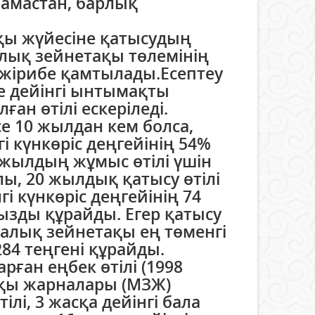
рамастан, барлық
ақы жүйесіне қатысудың
лық зейнетақы төлемінің
әжірибе қамтылады.Есептеу
е дейінгі ынтымақты
ған өтілі ескеріледі.
е 10 жылдан кем болса,
 күнкөріс деңгейінің 54%
 жылдың жұмыс өтілі үшін
ы, 20 жылдық қатысу өтілі
і күнкөріс деңгейінің 74
ызды құрайды. Егер қатысу
азалық зейнетақы ең төменгі
284 теңгені құрайды.
ған еңбек өтілі (1998
тақы жарналары (МЗЖ)
лі, 3 жасқа дейінгі бала