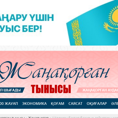
100 ЖАУАП
ЭКОНОМИКА
ҚОҒАМ
САЯСАТ
ОҚИҒАЛАР
ӘЛ
қорған тынысы
»
Жаңалықтар
» Шілдеден бастап базалық зейнетақы көт