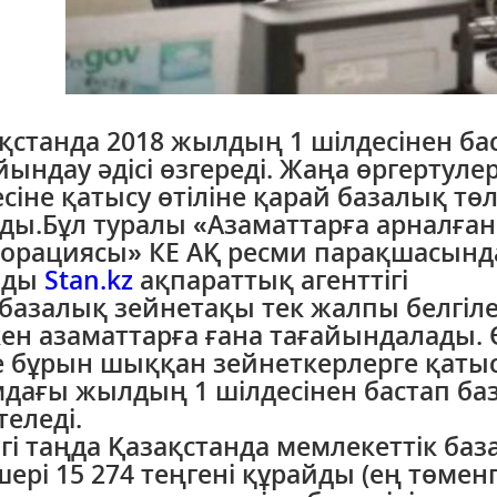
қстанда 2018 жылдың 1 шілдесінен ба
йындау әдісі өзгереді. Жаңа өргерту
сіне қатысу өтіліне қарай базалық тө
ды.Бұл туралы «Азаматтарға арналған
орациясы» КЕ АҚ ресми парақшасында
ады
Stan.kz
ақпараттық агенттігі
 базалық зейнетақы тек жалпы белгіл
ен азаматтарға ғана тағайындалады. 
 бұрын шыққан зейнеткерлерге қатыст
дағы жылдың 1 шілдесінен бастап ба
теледі.
нгі таңда Қазақстанда мемлекеттік ба
ері 15 274 теңгені құрайды (ең төменгі