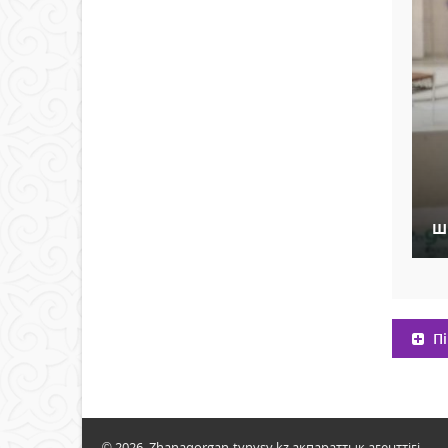
Ш
Пі
© 2026. Zhanaqorgan-tynysy.kz ақпараттық агенттігі.