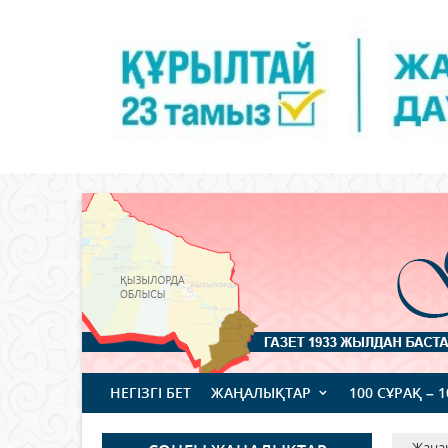
НЕГІЗГІ БЕТ
ЖАҢАЛЫҚТАР
100 СҰРАҚ – 
Жаңа