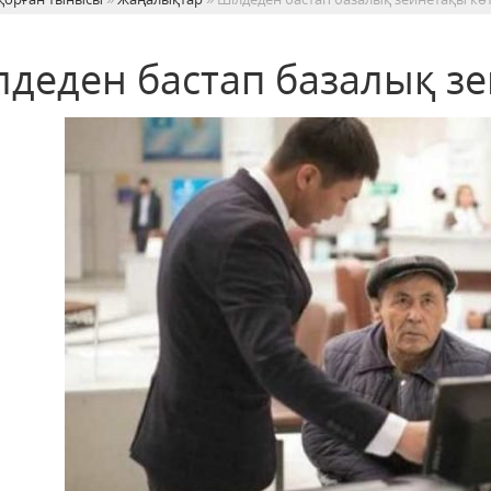
лдеден бастап базалық зе