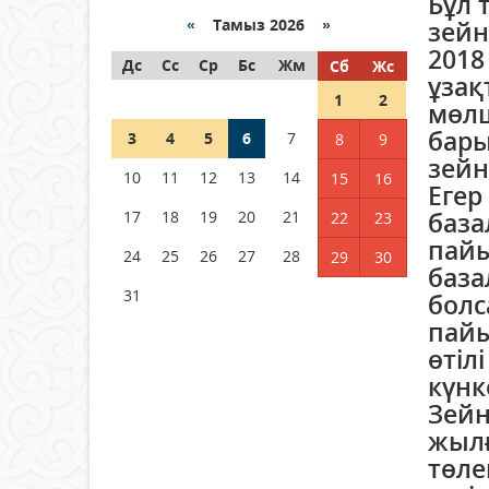
Бұл 
04 тамыз 2026 ж.
93
«
Тамыз 2026 »
зейн
2018
Дс
РУСЛАН РҮСТЕМҰЛЫ ОБЛЫС
Сс
Ср
Бс
Жм
Сб
Жс
ұзақ
ӘКІМІНІҢ КЕҢЕСШІСІ БОЛЫП
1
2
ТАҒАЙЫНДАЛДЫ
мөлш
бары
3
04 тамыз 2026 ж.
4
5
6
95
7
8
9
зейн
10
11
12
13
14
15
16
Қысқы демалыс 14 күн:
Егер
2026–2027 оқу жылына
база
17
18
19
20
21
22
23
арналған каникул кестесі
пайы
бекітілді
24
25
26
27
28
29
30
база
04 тамыз 2026 ж.
123
31
болс
пайы
өтіл
күнк
Зейн
жылғ
төле