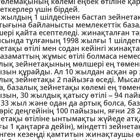
төлемақының көлемі еңбек өтіліне қа
еткерлер үшін бірдей.
 жылдың 1 шілдесінен бастап зейнет
тығына байланысты мемлекеттік база
ері қайта есептеледі. жинақталған т
сында тұлғаның 1998 жылғы 1 шілдег
етақы өтілі мен содан кейінгі жинақтал
 азаматтың жұмыс өтілі болмаса немес
лық зейнетақының мөлшері ең төменгі
зын құрайды. Ал 10 жылдан асқан әр
лық зейнетақы 2 пайызға өседі. Мысал
а, базалық зейнетақы көлемі ең төменг
зын, 30 жылдық қатысу өтілі – 94 пай
і 33 жыл және одан да артық болса, б
өріс деңгейінің 100 пайызын, яғни 28 
етақы өтіліне ынтымақты жүйеде атқар
ы 1 қаңтарға дейін), міндетті зейне
нген кезеңді қамтитын жинақтаушы өті