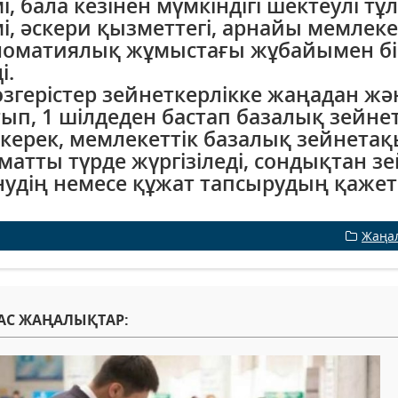
мі, бала кезінен мүмкіндігі шектеулі тұ
мі, әскери қызметтегі, арнайы мемлеке
оматиялық жұмыстағы жұбайымен бірг
і.
өзгерістер зейнеткерлікке жаңадан ж
ып, 1 шілдеден бастап базалық зейнет
 керек, мемлекеттік базалық зейнетақ
матты түрде жүргізіледі, сондықтан 
нудің немесе құжат тапсырудың қажет
Жаңа
АС ЖАҢАЛЫҚТАР: