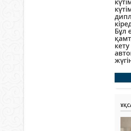
күті
күті
дипл
кіред
Бұл 
қамт
кету
авто
жүгі
ҰҚС