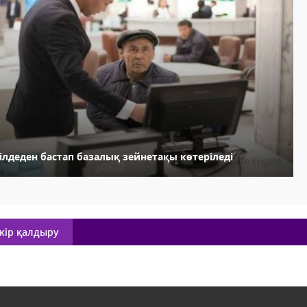
ілдеден бастап базалық зейнетақы көтеріледі
кір қалдыру