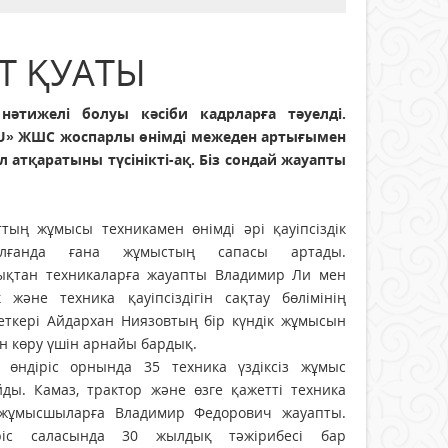
ЕТ ҚУАТЫ
нәтижелі болуы кәсіби кадрларға тәуелді.
-U» ЖШС жоспарлы өнімді межеден артығымен
атқаратыны түсінікті-ақ. Біз сондай жауапты
ттың жұмысы техникамен өнімді әрі қауіпсіздік
алғанда ғана жұмыстың сапасы артады.
ықтан техникаларға жауапты Владимир Ли мен
к және техника қауіпсіздігін сақтау бөлімінің
еткері Айдархан Ниязовтың бір күндік жұмысын
н көру үшін арнайы бардық.
р өндіріс орнында 35 техника үздіксіз жұмыс
йды. Камаз, трактор және өзге қажетті техника
жұмысшыларға Владимир Федорович жауапты.
ріс саласында 30 жылдық тәжірибесі бар