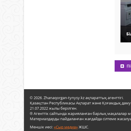
Бі
Пі
© 2026. Zhanaqorgan-tynysy.kz ақпараттық агенттігі.
Қазақстан Республикасы Ақпарат және Қоғамдық даму м
21.07.2022 жылы берілген.
® Агенттік сайтында жарияланған барлық мақалалар 
Материалдарды пайдаланған жағдайда сілтеме жасалуы
Меншік иесі:
«Сыр медиа»
ЖШС.