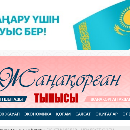
100 ЖАУАП
ЭКОНОМИКА
ҚОҒАМ
САЯСАТ
ОҚИҒАЛАР
ӘЛ
қорған тынысы
»
Қоғам
» БІЛІКТІ КАДРЛАР – МЕМЛЕКЕТ ҚУАТЫ