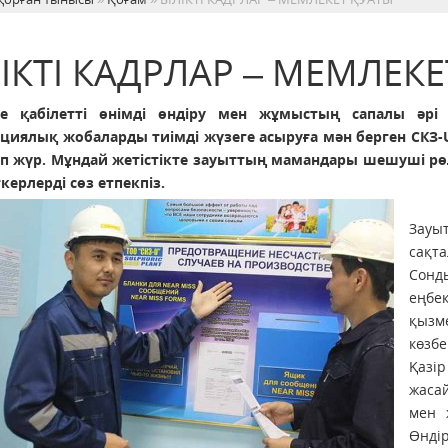
ЛІКТІ КАДРЛАР – МЕМЛЕК
ге қабілетті өнімді өндіру мен жұмыстың сапалы әрі 
циялық жобаларды тиімді жүзеге асыруға мән берген СКЗ
п жүр. Мұндай жетістікте зауыттың мамандары шешуші рөл 
ерлерді сөз етпекпіз.
Зауы
сақт
Сонд
еңбе
қызм
көзбе
Қазі
жаса
мен 
Өнді