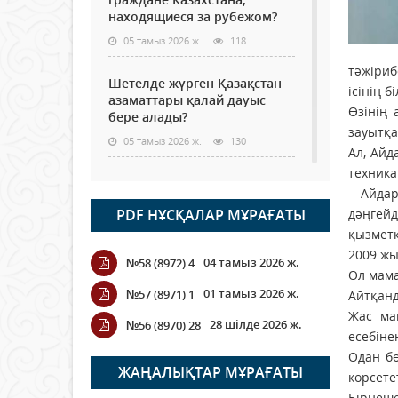
находящиеся за рубежом?
05 тамыз 2026 ж.
118
тәжіриб
Шетелде жүрген Қазақстан
ісінің б
азаматтары қалай дауыс
Өзінің
бере алады?
зауытқа
05 тамыз 2026 ж.
130
Ал, Айд
техника
Кассадағы баға мен сөредегі
– Айдар
баға әр түрлі болған
PDF НҰСҚАЛАР МҰРАҒАТЫ
дәңгейд
жағдайда
қызметк
04 тамыз 2026 ж.
109
2009 жы
04 тамыз 2026 ж.
№58 (8972) 4
Ол мама
ҮКІМЕТТІК ЕМЕС ҰЙЫМДАРҒА
01 тамыз 2026 ж.
№57 (8971) 1
Айтқанд
АРНАЛҒАН СЫЙЛЫҚАҚЫ
Жас мам
КОНКУРСЫНА ӨТІНІМ
28 шілде 2026 ж.
№56 (8970) 28
ҚАБЫЛДАУ БАСТАЛДЫ
есебіне
Одан бө
04 тамыз 2026 ж.
108
ЖАҢАЛЫҚТАР МҰРАҒАТЫ
көрсете
Бірнеше