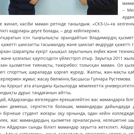
маман
– Ме
ауда
е жинап, кәсіби маман ретінде танылдым. «СКЗ-U»-ға келген
ілікті кадрлары деуге болады, – деді кейіпкеріміз.
 атқаратын ісін тыңғылықты орындайтын Владимирдің қызмет
 қажетті шикізатты тасымалдау және шикізат өндіруде қажетті
архан Шарапұлы күкірт қышқыл зауытының еңбек және техника қа
 және қозғалыс қауіпсіздігін үйлестіріп отыр. Зауытқа 2011 жы
хан қызметіне тиянақты, тәжірибесі толысқан маман. Ол қыз
егі спорттық шараларда қорғап жүреді. Жалпы, жан-жақты қаб
ерлермен жұмыс жасау бөлімінің басшысы Гүлнара Рүстемова.
лы Қорқыт ата атындағы Қызылорда мемлекеттік университетінің 
ндықты дұрыс таңдағанын айтты.
ай, Айдарханды өзгелерден ерекшелейтіні жас мамандарға білге
ан демекші, серіктестік болашақ мамандарды дайындауда да 
н бірнеше студент жоғары оқу орнында, одан кейін колледжде
лек, жас мамандардың қызметке орналасуына, келешегіне шыр
тін Айдархан сынды білікті мамандар зауытта жеткілікті. Айдар
 «Алғыс хаттармен» және салааралық өткізілетін спортық спа