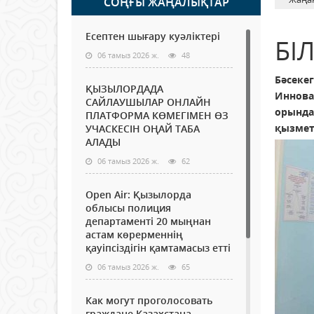
СОҢҒЫ ЖАҢАЛЫҚТАР
Есептен шығару куәліктері
БІ
06 тамыз 2026 ж.
48
Бәсеке
ҚЫЗЫЛОРДАДА
Иннова
САЙЛАУШЫЛАР ОНЛАЙН
орында
ПЛАТФОРМА КӨМЕГІМЕН ӨЗ
қызметк
УЧАСКЕСІН ОҢАЙ ТАБА
АЛАДЫ
06 тамыз 2026 ж.
62
Open Air: Қызылорда
облысы полиция
департаменті 20 мыңнан
астам көрерменнің
қауіпсіздігін қамтамасыз етті
06 тамыз 2026 ж.
65
Как могут проголосовать
граждане Казахстана,