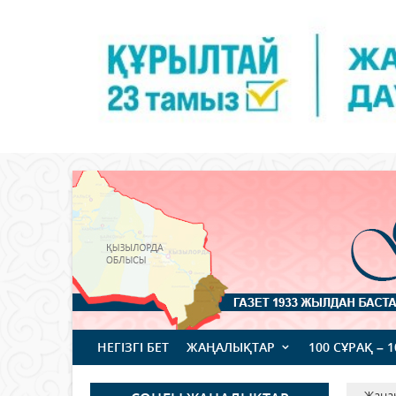
НЕГІЗГІ БЕТ
ЖАҢАЛЫҚТАР
100 СҰРАҚ – 
Жаңа