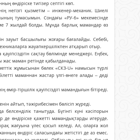
ның өндіріске тигізер септігі көп.
нің негізгі қызметім – инженер-механик. Шиелі
нының тумасымын. Сондағы «РУ-6» мекемесінде
іме 7 жылдай болды. Мұнда барлық мамандар өз
ін зауыт басшылығы жоғары бағалайды. Себебі,
 техникаларға жауапкершілікпен атқарып отыр.
уіпсіздігін сақтау бөлімінде менеджері. Еңбек,
лы жас маман ретінде қабылданады.
меттік жұмысынан бөлек «СКЗ-U» намысын түрлі
ілетті маманнан жастар үлгі-өнеге алады – деді
өмір-тіршілік қауіпсіздігі мамандығын бітіреді.
нін айтып, тәжірибесімен бөлісіп жүреді.
белсенділік танытуда. Бүгінгі күні кәсіпорын
р де өндіріске қажетті мамандықтарды игеруде.
ақ жағуына үлес қосып келеді. Ал, оларға жол
ханның өндіріс саласындағы жетістігі де аз емес.
рткиадан да жүлделі. Отбасылы екі қыз, бір ұл