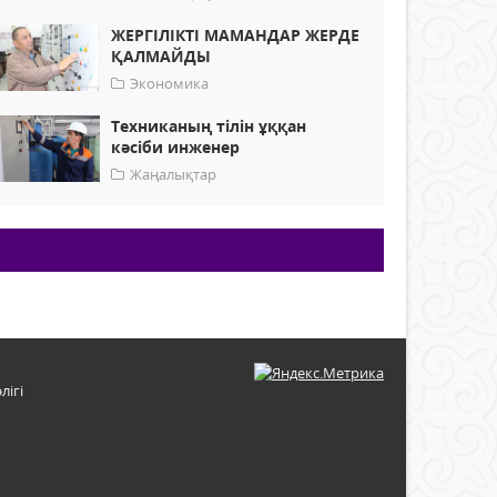
ЖЕРГІЛІКТІ МАМАНДАР ЖЕРДЕ
ҚАЛМАЙДЫ
Экономика
Техниканың тілін ұққан
кәсіби инженер
Жаңалықтар
лігі