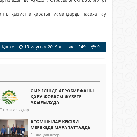
уапты қызмет атқаратын мамандарды насихаттау
Қоғам
15 маусым 2019 ж.
1 549
0
СЫР ЕЛІНДЕ АГРОБИРЖАНЫ
ҚҰРУ ЖОБАСЫ ЖҮЗЕГЕ
АСЫРЫЛУДА
Жаңалықтар
АТОМШЫЛАР КӘСІБИ
МЕРЕКЕДЕ МАРАПАТТАЛДЫ
Жаңалықтар