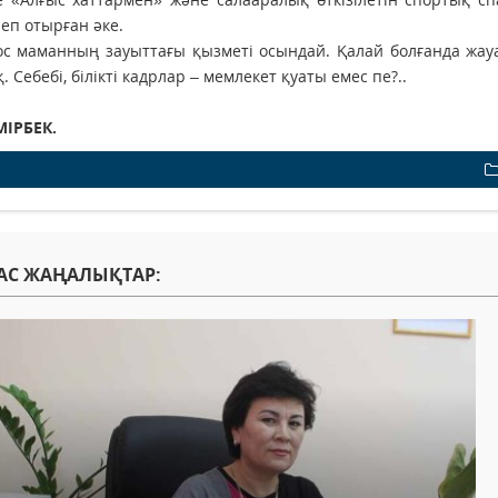
еп отырған әке.
ос маманның зауыттағы қызметі осындай. Қалай болғанда жа
. Себебі, білікті кадрлар – мемлекет қуаты емес пе?..
МІРБЕК.
АС ЖАҢАЛЫҚТАР: