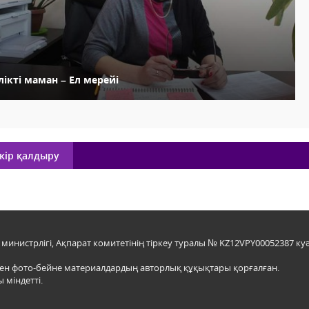
лікті маман – Ел мерейі
кір қалдыру
инистрлігі, Ақпарат комитетінің тіркеу туралы № KZ12VPY00052387 куә
мен фото-бейне материалдардың авторлық құқықтары қорғалған.
 міндетті.