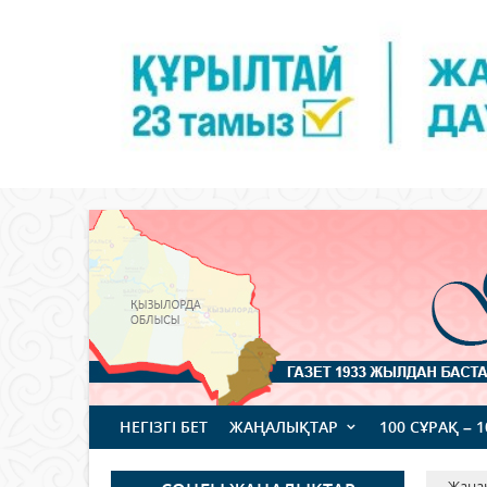
НЕГІЗГІ БЕТ
ЖАҢАЛЫҚТАР
100 СҰРАҚ – 
Жаңа