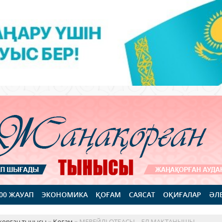
100 ЖАУАП
ЭКОНОМИКА
ҚОҒАМ
САЯСАТ
ОҚИҒАЛАР
ӘЛ
қорған тынысы
»
Қоғам
» МЕРЕЙЛІ ОТБАСЫ – ЕЛ МАҚТАНЫШЫ