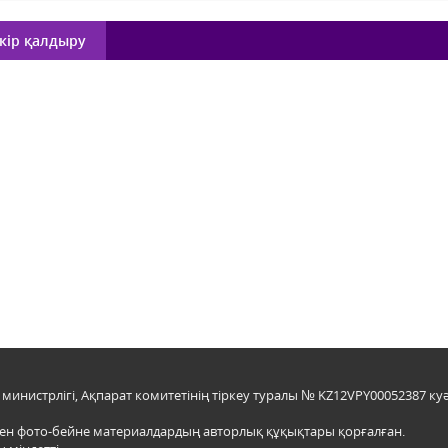
кір қалдыру
инистрлігі, Ақпарат комитетінің тіркеу туралы № KZ12VPY00052387 куә
мен фото-бейне материалдардың авторлық құқықтары қорғалған.