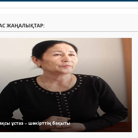
АС ЖАҢАЛЫҚТАР:
ақсы ұстаз – шәкірттің бақыты