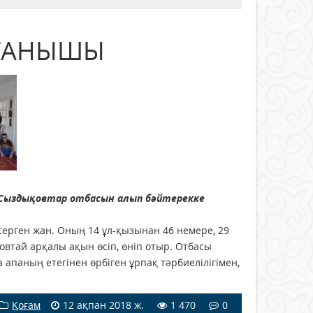
ҚТАНЫШЫ
 Сыздықовтар отбасын
алып бәйтерекке
ңсерген жан. Оның 14 ұл-қызынан 46 немере, 29
втай арқалы ақын өсіп, өніп отыр. Отбасы
апаның етегінен өрбіген ұрпақ тәрбиелілігімен,
Қоғам
12 ақпан 2018 ж.
1 470
0