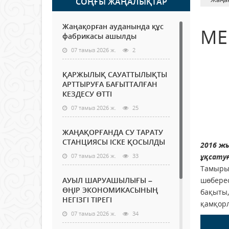
СОҢҒЫ ЖАҢАЛЫҚТАР
Жаңақорған ауданында құс
МЕ
фабрикасы ашылды
07 тамыз 2026 ж.
2
ҚАРЖЫЛЫҚ САУАТТЫЛЫҚТЫ
АРТТЫРУҒА БАҒЫТТАЛҒАН
КЕЗДЕСУ ӨТТІ
07 тамыз 2026 ж.
25
ЖАҢАҚОРҒАНДА СУ ТАРАТУ
СТАНЦИЯСЫ ІСКЕ ҚОСЫЛДЫ
2016 ж
07 тамыз 2026 ж.
33
ұқсатуғ
Тамыры 
АУЫЛ ШАРУАШЫЛЫҒЫ –
шөберес
ӨҢІР ЭКОНОМИКАСЫНЫҢ
бақыты,
НЕГІЗГІ ТІРЕГІ
қамқорл
07 тамыз 2026 ж.
34