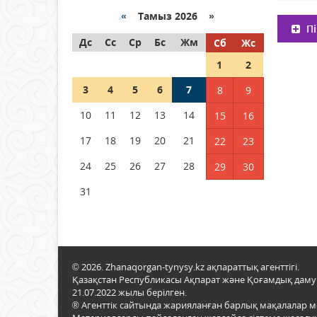
05 тамыз 2026 ж.
122
«
Тамыз 2026 »
Пі
Дс
Шетелде жүрген Қазақстан
Сс
Ср
Бс
Жм
Сб
Жс
азаматтары қалай дауыс
1
2
бере алады?
3
05 тамыз 2026 ж.
4
5
6
134
7
8
9
10
11
12
13
14
15
16
Кассадағы баға мен сөредегі
баға әр түрлі болған
17
18
19
20
21
22
23
жағдайда
24
25
26
27
28
29
30
04 тамыз 2026 ж.
112
31
© 2026. Zhanaqorgan-tynysy.kz ақпараттық агенттігі.
Қазақстан Республикасы Ақпарат және Қоғамдық даму м
21.07.2022 жылы берілген.
® Агенттік сайтында жарияланған барлық мақалалар 