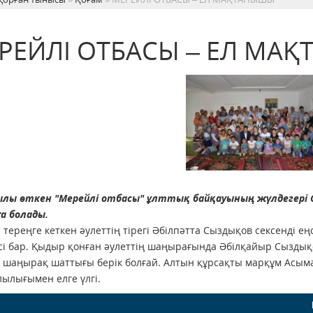
РЕЙЛІ ОТБАСЫ – ЕЛ МА
ылы өткен "Мерейлі отбасы" ұлттық байқауының жүлдегері
а болады.
тереңге кеткен әулеттің тірегі Әбілпәтта Сыздықов сексенді е
і бар. Қыдыр қонған әулеттің шаңырағында Әбілқайыр Сыздықо
 шаңырақ шаттығы берік болғай. Алтын құрсақты марқұм Асыма 
ылығымен елге үлгі.