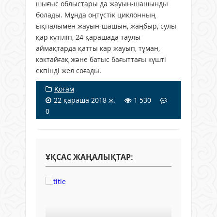
шығыс облыстары да жауын-шашынды
болады. Мұнда оңтүстік циклонның
ықпалымен жауын-шашын, жаңбыр, сулы
қар күтіліп, 24 қарашада таулы
аймақтарда қатты кар жауып, тұман,
көктайғақ және батыс бағыттағы күшті
екпінді жел соғады.
Қоғам
22 қараша 2018 ж.
1 530
0
ҰҚСАС ЖАҢАЛЫҚТАР: