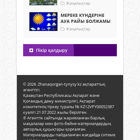
Жаңалықтар
МЕРЕКЕ КҮНДЕРІНЕ
АУА РАЙЫ БОЛЖАМЫ
Жаңалықтар
Пікір қалдыру
© 2026. Zhanaqorgan-tynysy.kz ақпараттық
агенттігі.
Қазақстан Республикасы Ақпарат және
Қоғамдық даму министрлігі, Ақпарат
комитетінің тіркеу туралы № KZ12VPY00052387
куәлігі 21.07.2022 жылы берілген.
® Агенттік сайтында жарияланған барлық
мақалалар мен фото-бейне материалдардың
авторлық құқықтары қорғалған.
Материалдарды пайдаланған жағдайда сілтеме