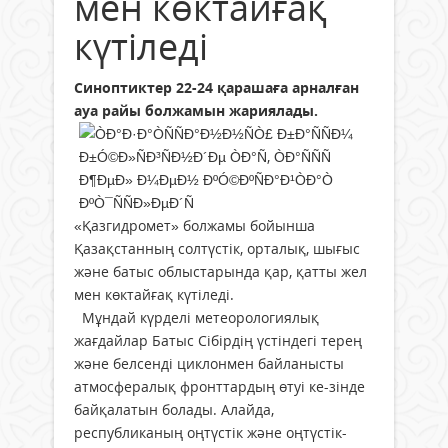
мен көктайғақ
күтіледі
Синоптиктер 22-24 қарашаға арналған
ауа райы болжамын жариялады.
«Қазгидромет» болжамы бойынша
Қазақстанның солтүстік, орталық, шығыс
және батыс облыстарында қар, қатты жел
мен көктайғақ күтіледі.
Мұндай күрделі метеорологиялық
жағдайлар Батыс Сібірдің үстіндегі терең
және белсенді циклонмен байланысты
атмосфералық фронттардың өтуі ке-зінде
байқалатын болады. Алайда,
республиканың оңтүстік және оңтүстік-