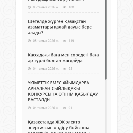
05 тамыз 2026 ж.
108
Шетелде жүрген Қазақстан
азаматтары қалай дауыс бере
алады?
05 тамыз 2026 ж.
119
Кассадағы баға мен сөредегі баға
әр түрлі болған жағдайда
04 тамыз 2026 ж.
98
ҮКІМЕТТІК ЕМЕС ҰЙЫМДАРҒА
АРНАЛҒАН СЫЙЛЫҚАҚЫ
КОНКУРСЫНА ӨТІНІМ ҚАБЫЛДАУ
БАСТАЛДЫ
04 тамыз 2026 ж.
91
Қазақстанда ЖЭК электр
энергиясын өндіру бойынша