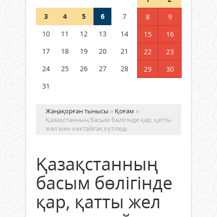
3
4
5
6
7
8
9
Қысқы демалыс 14 күн: 2026–
2027 оқу жылына арналған
10
11
12
13
14
15
16
каникул кестесі бекітілді
17
18
19
20
21
22
23
04 тамыз 2026 ж.
126
24
25
26
27
28
29
30
31
Жаңақорған тынысы
»
Қоғам
»
Қазақстанның басым бөлігінде қар, қатты
жел мен көктайғақ күтіледі
Қазақстанның
басым бөлігінде
қар, қатты жел