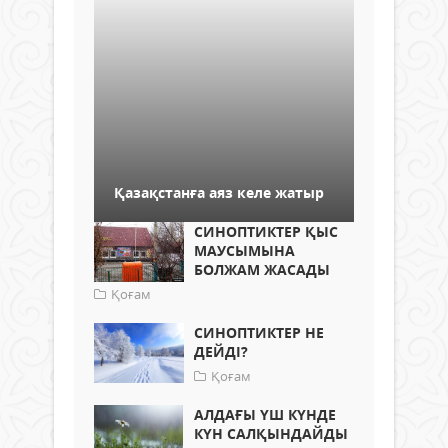
Қазақстанға аяз келе жатыр
СИНОПТИКТЕР ҚЫС
МАУСЫМЫНА
БОЛЖАМ ЖАСАДЫ
Қоғам
СИНОПТИКТЕР НЕ
ДЕЙДІ?
Қоғам
АЛДАҒЫ ҮШ КҮНДЕ
КҮН САЛҚЫНДАЙДЫ