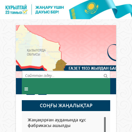
СОҢҒЫ ЖАҢАЛЫҚТАР
Жаңақорған ауданында құс
фабрикасы ашылды