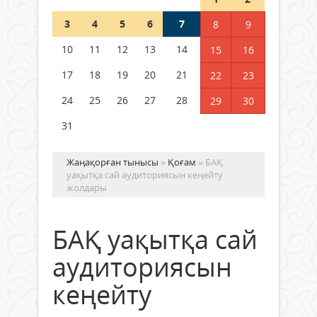
Шетелде жүрген Қазақстан
3
4
5
6
7
8
9
азаматтары қалай дауыс бере
алады?
10
11
12
13
14
15
16
05 тамыз 2026 ж.
143
17
18
19
20
21
22
23
24
25
26
27
28
29
30
31
Жаңақорған тынысы
»
Қоғам
» БАҚ
уақытқа сай аудиториясын кеңейту
жолдары
БАҚ уақытқа сай
аудиториясын
кеңейту