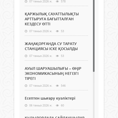
07 тамыз 2026 ж.
578
ҚАРЖЫЛЫҚ САУАТТЫЛЫҚТЫ
АРТТЫРУҒА БАҒЫТТАЛҒАН
КЕЗДЕСУ ӨТТІ
07 тамыз 2026 ж.
53
ЖАҢАҚОРҒАНДА СУ ТАРАТУ
СТАНЦИЯСЫ ІСКЕ ҚОСЫЛДЫ
07 тамыз 2026 ж.
53
АУЫЛ ШАРУАШЫЛЫҒЫ – ӨҢІР
ЭКОНОМИКАСЫНЫҢ НЕГІЗГІ
ТІРЕГІ
07 тамыз 2026 ж.
546
Есептен шығару куәліктері
06 тамыз 2026 ж.
60
ҚЫЗЫЛОРДАДА САЙЛАУШЫЛАР