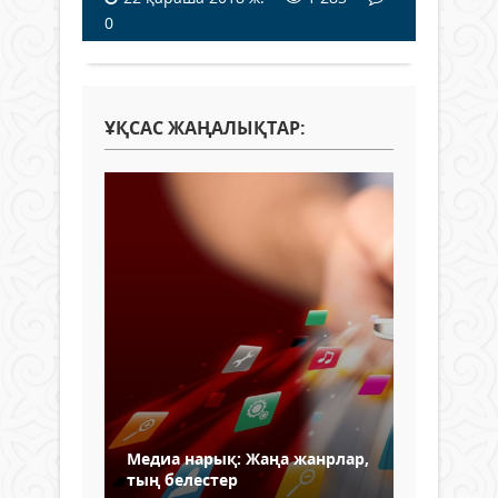
0
ҰҚСАС ЖАҢАЛЫҚТАР:
Медиа нарық: Жаңа жанрлар,
тың белестер