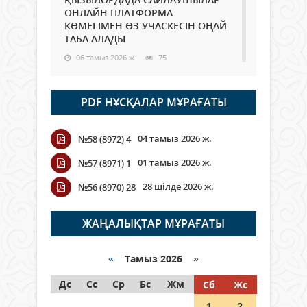
ОНЛАЙН ПЛАТФОРМА
КӨМЕГІМЕН ӨЗ УЧАСКЕСІН ОҢАЙ
ТАБА АЛАДЫ
06 тамыз 2026 ж.
75
Open Air: Қызылорда облысы
PDF НҰСҚАЛАР МҰРАҒАТЫ
полиция департаменті 20
мыңнан астам көрерменнің
қауіпсіздігін қамтамасыз етті
04 тамыз 2026 ж.
№58 (8972) 4
06 тамыз 2026 ж.
83
01 тамыз 2026 ж.
№57 (8971) 1
Wi-Fi ҚАБЫРҒА АРҚЫЛЫ ҚАЛАЙ
28 шілде 2026 ж.
№56 (8970) 28
ӨТЕДІ?
06 тамыз 2026 ж.
253
ЖАҢАЛЫҚТАР МҰРАҒАТЫ
Как могут проголосовать
граждане Казахстана,
«
Тамыз 2026 »
находящиеся за рубежом?
Дс
Сс
Ср
Бс
Жм
Сб
Жс
05 тамыз 2026 ж.
132
1
2