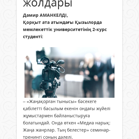
жолдары
Дамир АМАНКЕЛДІ,
Қорқыт ата атындағы Қызылорда
мемлекеттік университетінің 2-курс
студенті:
– «Жаңақорған тынысы» бәсекеге
қабілетті басылым екенін ондағы жүйелі
жұмыстармен байланыстыруға
болатындай. Онда өткен «Медиа нарық:
Жаңа жанрлар. Тың белестер» семинар-
тренингі соның дәлелі.