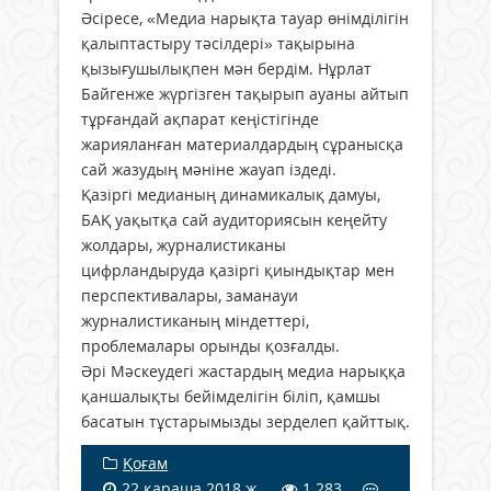
Әсіресе, «Медиа нарықта тауар өнімділігін
қалыптастыру тәсілдері» тақырына
қызығушылықпен мән бердім. Нұрлат
Байгенже жүргізген тақырып ауаны айтып
тұрғандай ақпарат кеңістігінде
жарияланған материалдардың сұранысқа
сай жазудың мәніне жауап іздеді.
Қазіргі медианың динамикалық дамуы,
БАҚ уақытқа сай аудиториясын кеңейту
жолдары, журналистиканы
цифрландыруда қазіргі қиындықтар мен
перспективалары, заманауи
журналистиканың міндеттері,
проблемалары орынды қозғалды.
Әрі Мәскеудегі жастардың медиа нарыққа
қаншалықты бейімделігін біліп, қамшы
басатын тұстарымызды зерделеп қайттық.
Қоғам
22 қараша 2018 ж.
1 283