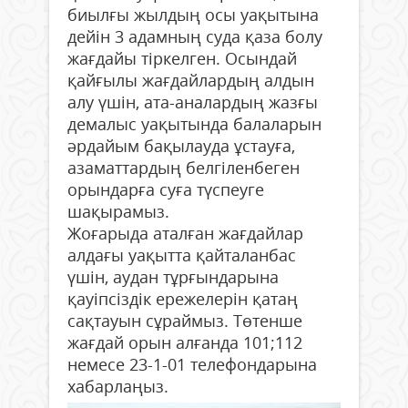
биылғы жылдың осы уақытына
дейін 3 адамның суда қаза болу
жағдайы тіркелген. Осындай
қайғылы жағдайлардың алдын
алу үшін, ата-аналардың жазғы
демалыс уақытында балаларын
әрдайым бақылауда ұстауға,
азаматтардың белгіленбеген
орындарға суға түспеуге
шақырамыз.
Жоғарыда аталған жағдайлар
алдағы уақытта қайталанбас
үшін, аудан тұрғындарына
қауіпсіздік ережелерін қатаң
сақтауын сұраймыз. Төтенше
жағдай орын алғанда 101;112
немесе 23-1-01 телефондарына
хабарлаңыз.