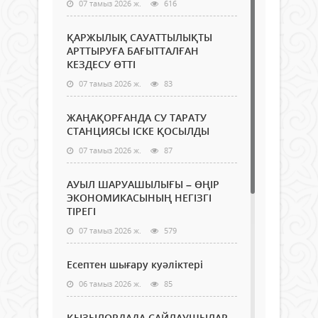
07 тамыз 2026 ж.
616
ҚАРЖЫЛЫҚ САУАТТЫЛЫҚТЫ
АРТТЫРУҒА БАҒЫТТАЛҒАН
КЕЗДЕСУ ӨТТІ
07 тамыз 2026 ж.
83
ЖАҢАҚОРҒАНДА СУ ТАРАТУ
СТАНЦИЯСЫ ІСКЕ ҚОСЫЛДЫ
07 тамыз 2026 ж.
87
АУЫЛ ШАРУАШЫЛЫҒЫ – ӨҢІР
ЭКОНОМИКАСЫНЫҢ НЕГІЗГІ
ТІРЕГІ
07 тамыз 2026 ж.
579
Есептен шығару куәліктері
06 тамыз 2026 ж.
85
ҚЫЗЫЛОРДАДА САЙЛАУШЫЛАР