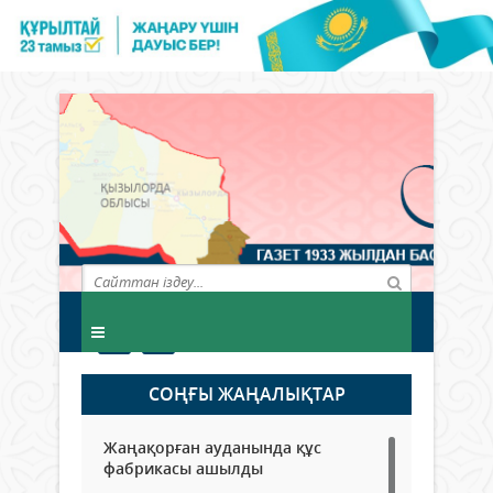
СОҢҒЫ ЖАҢАЛЫҚТАР
Жаңақорған ауданында құс
фабрикасы ашылды