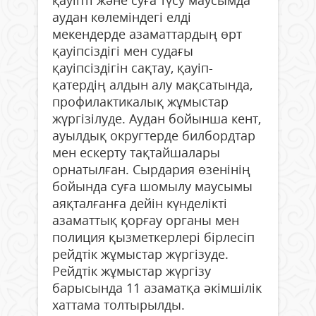
аудан көлеміндегі елді
мекендерде азаматтардың өрт
қауіпсіздігі мен судағы
қауіпсіздігін сақтау, қауіп-
қатердің алдын алу мақсатында,
профилактикалық жұмыстар
жүргізілуде. Аудан бойынша кент,
ауылдық округтерде билбордтар
мен ескерту тақтайшалары
орнатылған. Сырдария өзенінің
бойында суға шомылу маусымы
аяқталғанға дейін күнделікті
азаматтық қорғау органы мен
полиция қызметкерлері бірлесіп
рейдтік жұмыстар жүргізуде.
Рейдтік жұмыстар жүргізу
барысында 11 азаматқа әкімшілік
хаттама толтырылды.