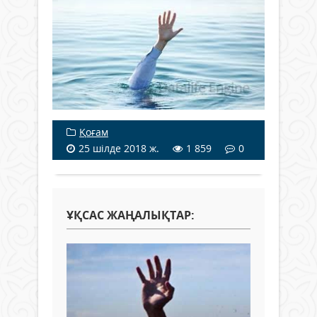
Қоғам
25 шілде 2018 ж.
1 859
0
ҰҚСАС ЖАҢАЛЫҚТАР: