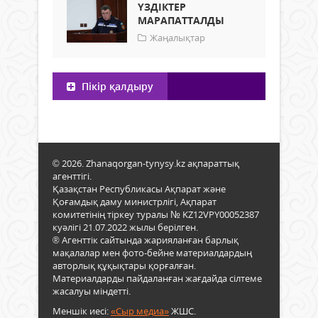
ҮЗДІКТЕР
МАРАПАТТАЛДЫ
Жаңалықтар
Пікір қалдыру
© 2026. Zhanaqorgan-tynysy.kz ақпараттық
агенттігі.
Қазақстан Республикасы Ақпарат және
Қоғамдық даму министрлігі, Ақпарат
комитетінің тіркеу туралы № KZ12VPY00052387
куәлігі 21.07.2022 жылы берілген.
® Агенттік сайтында жарияланған барлық
мақалалар мен фото-бейне материалдардың
авторлық құқықтары қорғалған.
Материалдарды пайдаланған жағдайда сілтеме
жасалуы міндетті.
Меншік иесі:
«Сыр медиа»
ЖШС.