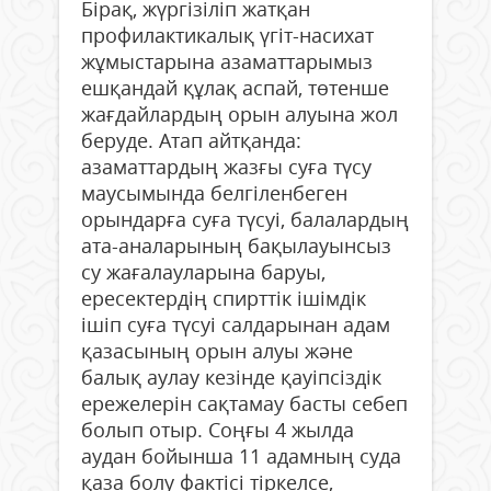
Бірақ, жүргізіліп жатқан
профилактикалық үгіт-насихат
жұмыстарына азаматтарымыз
ешқандай құлақ аспай, төтенше
жағдайлардың орын алуына жол
беруде. Атап айтқанда:
азаматтардың жазғы суға түсу
маусымында белгіленбеген
орындарға суға түсуі, балалардың
ата-аналарының бақылауынсыз
су жағалауларына баруы,
ересектердің спирттік ішімдік
ішіп суға түсуі салдарынан адам
қазасының орын алуы және
балық аулау кезінде қауіпсіздік
ережелерін сақтамау басты себеп
болып отыр. Соңғы 4 жылда
аудан бойынша 11 адамның суда
қаза болу фактісі тіркелсе,