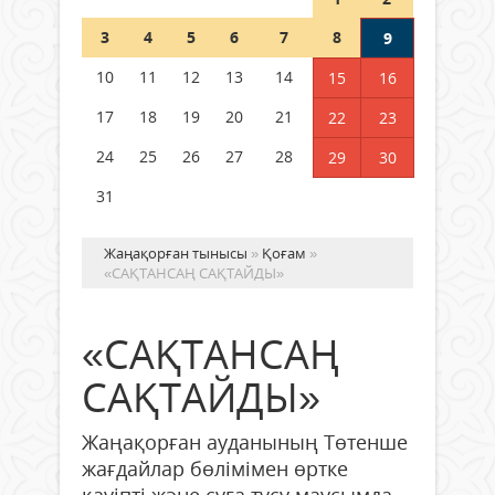
Шетелде жүрген Қазақстан
3
4
5
6
7
8
9
азаматтары қалай дауыс бере
алады?
10
11
12
13
14
15
16
05 тамыз 2026 ж.
168
17
18
19
20
21
22
23
24
25
26
27
28
29
30
31
Жаңақорған тынысы
»
Қоғам
»
«САҚТАНСАҢ САҚТАЙДЫ»
«САҚТАНСАҢ
САҚТАЙДЫ»
Жаңақорған ауданының Төтенше
жағдайлар бөлімімен өртке
қауіпті және суға түсу маусымда