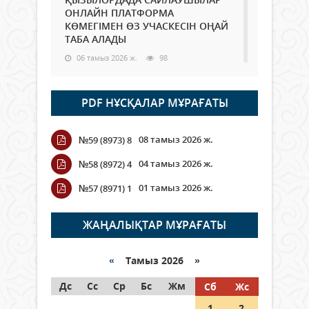
ОНЛАЙН ПЛАТФОРМА
КӨМЕГІМЕН ӨЗ УЧАСКЕСІН ОҢАЙ
ТАБА АЛАДЫ
06 тамыз 2026 ж.
98
Open Air: Қызылорда облысы
PDF НҰСҚАЛАР МҰРАҒАТЫ
полиция департаменті 20
мыңнан астам көрерменнің
қауіпсіздігін қамтамасыз етті
08 тамыз 2026 ж.
№59 (8973) 8
06 тамыз 2026 ж.
116
04 тамыз 2026 ж.
№58 (8972) 4
Wi-Fi ҚАБЫРҒА АРҚЫЛЫ ҚАЛАЙ
01 тамыз 2026 ж.
№57 (8971) 1
ӨТЕДІ?
06 тамыз 2026 ж.
276
ЖАҢАЛЫҚТАР МҰРАҒАТЫ
Как могут проголосовать
граждане Казахстана,
«
Тамыз 2026 »
находящиеся за рубежом?
Дс
Сс
Ср
Бс
Жм
Сб
Жс
05 тамыз 2026 ж.
157
1
2