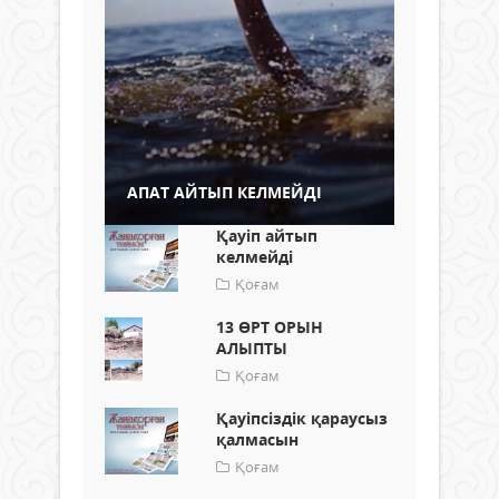
АПАТ АЙТЫП КЕЛМЕЙДІ
Қауіп айтып
келмейді
Қоғам
13 ӨРТ ОРЫН
АЛЫПТЫ
Қоғам
Қауіпсіздік қараусыз
қалмасын
Қоғам