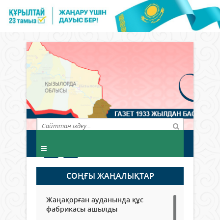
СОҢҒЫ ЖАҢАЛЫҚТАР
Жаңақорған ауданында құс
фабрикасы ашылды