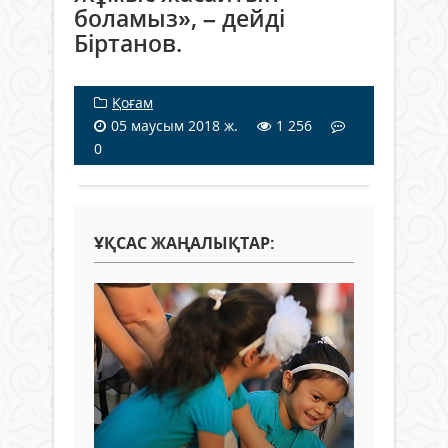
боламыз», – дейді
Біртанов.
Қоғам
05 маусым 2018 ж.
1 256
0
ҰҚСАС ЖАҢАЛЫҚТАР: