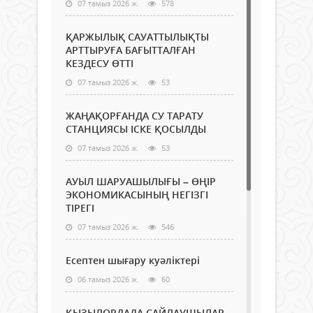
07 тамыз 2026 ж.
578
ҚАРЖЫЛЫҚ САУАТТЫЛЫҚТЫ
АРТТЫРУҒА БАҒЫТТАЛҒАН
КЕЗДЕСУ ӨТТІ
07 тамыз 2026 ж.
53
ЖАҢАҚОРҒАНДА СУ ТАРАТУ
СТАНЦИЯСЫ ІСКЕ ҚОСЫЛДЫ
07 тамыз 2026 ж.
53
АУЫЛ ШАРУАШЫЛЫҒЫ – ӨҢІР
ЭКОНОМИКАСЫНЫҢ НЕГІЗГІ
ТІРЕГІ
07 тамыз 2026 ж.
546
Есептен шығару куәліктері
06 тамыз 2026 ж.
60
ҚЫЗЫЛОРДАДА САЙЛАУШЫЛАР