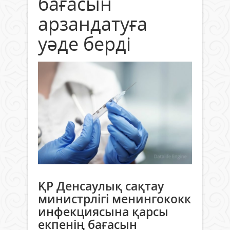
бағасын
арзандатуға
уәде берді
ҚР Денсаулық сақтау
министрлігі менингококк
инфекциясына қарсы
екпенің бағасын