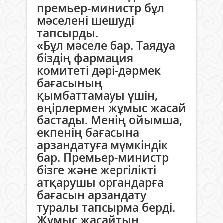
премьер-министр бұл
мәселені шешуді
тапсырды.
«Бұл мәселе бар. Таядуа
біздің фармация
комитеті дәрі-дәрмек
бағасының
қымбаттамауы үшін,
өңірлермен жұмыс жасай
бастады. Менің ойымша,
екпенің бағасына
арзандатуға мүмкіндік
бар. Премьер-министр
бізге және жергілікті
атқарушы органдарға
бағасын арзандату
туралы тапсырма берді.
Жұмыс жасайтын