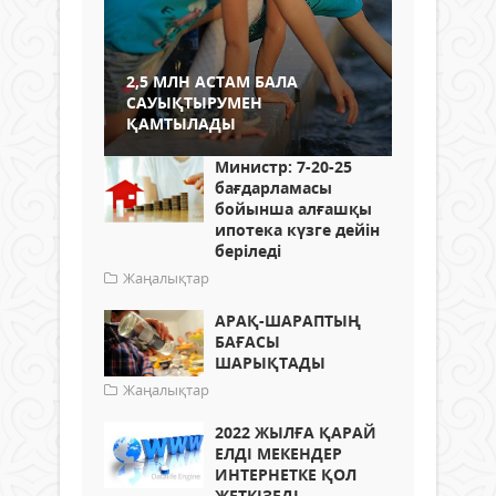
2,5 МЛН АСТАМ БАЛА
САУЫҚТЫРУМЕН
ҚАМТЫЛАДЫ
Министр: 7-20-25
бағдарламасы
бойынша алғашқы
ипотека күзге дейін
беріледі
Жаңалықтар
АРАҚ-ШАРАПТЫҢ
БАҒАСЫ
ШАРЫҚТАДЫ
Жаңалықтар
2022 ЖЫЛҒА ҚАРАЙ
ЕЛДІ МЕКЕНДЕР
ИНТЕРНЕТКЕ ҚОЛ
ЖЕТКІЗЕДІ