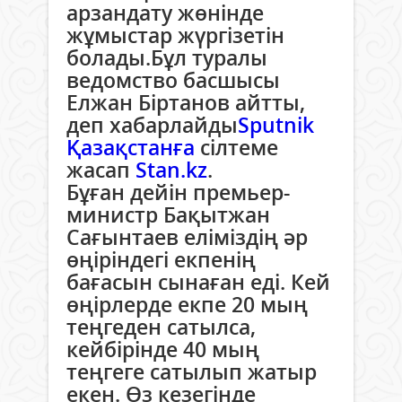
арзандату жөнінде
жұмыстар жүргізетін
болады.Бұл туралы
ведомство басшысы
Елжан Біртанов айтты,
деп хабарлайды
Sputnik
Қазақстанға
сілтеме
жасап
Stan.kz
.
Бұған дейін премьер-
министр Бақытжан
Сағынтаев еліміздің әр
өңіріндегі екпенің
бағасын сынаған еді. Кей
өңірлерде екпе 20 мың
теңгеден сатылса,
кейбірінде 40 мың
теңгеге сатылып жатыр
екен. Өз кезегінде