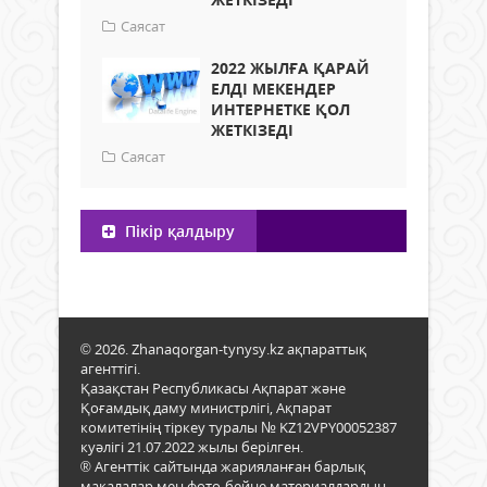
Саясат
2022 ЖЫЛҒА ҚАРАЙ
ЕЛДІ МЕКЕНДЕР
ИНТЕРНЕТКЕ ҚОЛ
ЖЕТКІЗЕДІ
Саясат
Пікір қалдыру
© 2026. Zhanaqorgan-tynysy.kz ақпараттық
агенттігі.
Қазақстан Республикасы Ақпарат және
Қоғамдық даму министрлігі, Ақпарат
комитетінің тіркеу туралы № KZ12VPY00052387
куәлігі 21.07.2022 жылы берілген.
® Агенттік сайтында жарияланған барлық
мақалалар мен фото-бейне материалдардың