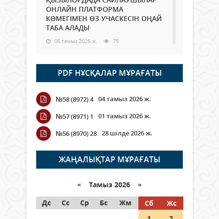
ОНЛАЙН ПЛАТФОРМА
КӨМЕГІМЕН ӨЗ УЧАСКЕСІН ОҢАЙ
ТАБА АЛАДЫ
06 тамыз 2026 ж.
75
Open Air: Қызылорда облысы
PDF НҰСҚАЛАР МҰРАҒАТЫ
полиция департаменті 20
мыңнан астам көрерменнің
қауіпсіздігін қамтамасыз етті
04 тамыз 2026 ж.
№58 (8972) 4
06 тамыз 2026 ж.
83
01 тамыз 2026 ж.
№57 (8971) 1
Wi-Fi ҚАБЫРҒА АРҚЫЛЫ ҚАЛАЙ
28 шілде 2026 ж.
№56 (8970) 28
ӨТЕДІ?
06 тамыз 2026 ж.
253
ЖАҢАЛЫҚТАР МҰРАҒАТЫ
Как могут проголосовать
граждане Казахстана,
«
Тамыз 2026 »
находящиеся за рубежом?
Дс
Сс
Ср
Бс
Жм
Сб
Жс
05 тамыз 2026 ж.
132
1
2