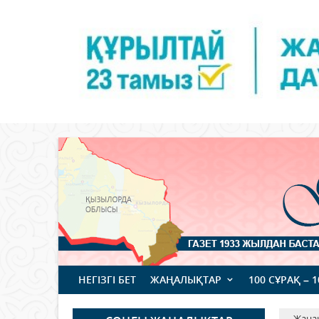
НЕГІЗГІ БЕТ
ЖАҢАЛЫҚТАР
100 СҰРАҚ – 
Жаңа