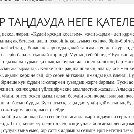
Р ТАҢДАУДА НЕГЕ ҚАТЕЛЕ
қ некелі жарын «Құдай қосқан қосағым», «жан жарым» деп құрме
сының ақ батасын алып, өздерінің қалауымен екі жас бірін-бірі та
 қазіргі таңда болашақ жарымды қалай тапсам екен деп жүргенде
 өзгеріп бара жатқандай көрінеді. Мұның себебі неде? Бұл жаст
нің қыздары тұрмысқа шықпас бұрын жігітінен көлігінің бар-жоғы
сын жасырмайды. Көпке топырақ шашпайын, алайда осымен келі
, ақылы көркіне сай, бір сөбен айтқанда, иманды қыз іздейді. Бұл
бірнеше күн бұрын іс-сапармен ауылдық жерге бардым. Түскі а
жинап, кенже ұлын үйлендірмекке ақылдастық жасады. Алысқа х
і үйдің, өнген өскен қызын алып берудің жөн жоралғыларын жа
ап, ат басын бұрды. Бұл нағыз қазақы дәстүрдің қаймағының б
ра жатыр ма деп қаласың кейде.
 кейбір ата-аналар бала есейе бастағанда жар таңдауды өз ерікте
ейді. Тіпті, кейде «үйленетін сен, өзіңе ұнаса болғаны» деп әңг
ң сұлулығына емес, бір сәттік алдамшы сезімге еріп кететіні тағы