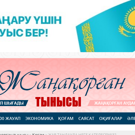
100 ЖАУАП
ЭКОНОМИКА
ҚОҒАМ
САЯСАТ
ОҚИҒАЛАР
ӘЛ
қорған тынысы
»
Қоғам
» ЖАР ТАҢДАУДА НЕГЕ ҚАТЕЛЕСЕМІЗ?