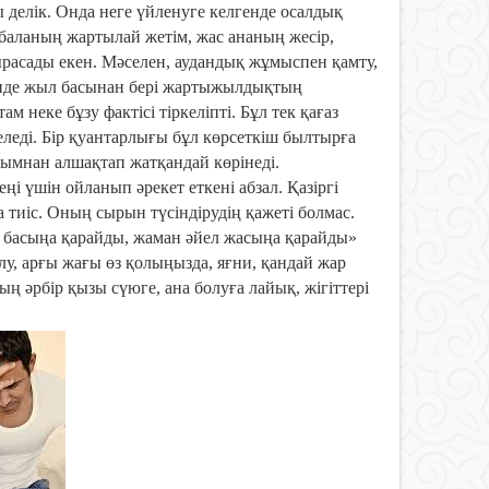
 делік. Онда неге үйленуге келгенде осалдық
 баланың жартылай жетім, жас ананың жесір,
ырасады екен. Мәселен, аудандық жұмыспен қамту,
імінде жыл басынан бері жартыжылдықтың
 неке бұзу фактісі тіркеліпті. Бұл тек қағаз
еледі. Бір қуантарлығы бұл көрсеткіш былтырға
ұғымнан алшақтап жатқандай көрінеді.
еңі үшін ойланып әрекет еткені абзал. Қазіргі
а тиіс. Оның сырын түсіндірудің қажеті болмас.
л басыңа қарайды, жаман әйел жасыңа қарайды»
алу, арғы жағы өз қолыңызда, яғни, қандай жар
тың әрбір қызы сүюге, ана болуға лайық, жігіттері