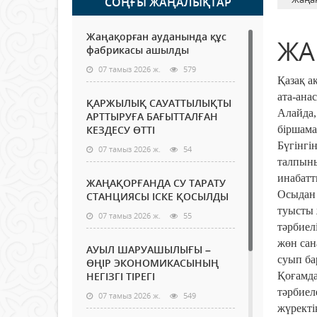
СОҢҒЫ ЖАҢАЛЫҚТАР
Жаңақорған ауданында құс
ЖА
фабрикасы ашылды
07 тамыз 2026 ж.
579
Қазақ а
ата-ана
ҚАРЖЫЛЫҚ САУАТТЫЛЫҚТЫ
Алайда,
АРТТЫРУҒА БАҒЫТТАЛҒАН
КЕЗДЕСУ ӨТТІ
біршама
Бүгінгі
07 тамыз 2026 ж.
54
талпыны
инабатты
ЖАҢАҚОРҒАНДА СУ ТАРАТУ
Осыдан 
СТАНЦИЯСЫ ІСКЕ ҚОСЫЛДЫ
туысты 
07 тамыз 2026 ж.
55
тәрбиел
жөн сан
АУЫЛ ШАРУАШЫЛЫҒЫ –
суып ба
ӨҢІР ЭКОНОМИКАСЫНЫҢ
НЕГІЗГІ ТІРЕГІ
Қоғамда
тәрбиел
07 тамыз 2026 ж.
549
жүректі