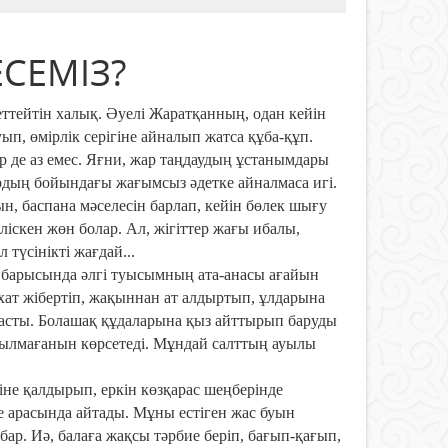
СЕМІЗ?
ттейтін халық. Әуелі Жаратқанның, одан кейін
уып, өмірлік серігіне айналып жатса құба-құп.
р де аз емес. Яғни, жар таңдаудың ұстанымдары
ардың бойындағы жағымсыз әдетке айналмаса игі.
н, баспана мәселесін барлап, кейін бөлек шығу
скен жөн болар. Ал, жігіттер жағы ибалы,
 түсінікті жағдай...
с барысында әлгі туысымның ата-анасы ағайын
ат жібертіп, жақыннан ат алдыртып, ұлдарына
састы. Болашақ құдаларына қыз айттырып баруды
ұзылмағанын көрсетеді. Мұндай салттың ауылы
ріне қалдырып, еркін көзқарас шеңберінде
іме арасында айтады. Мұны естіген жас буын
 бар. Иә, балаға жақсы тәрбие беріп, бағып-қағып,