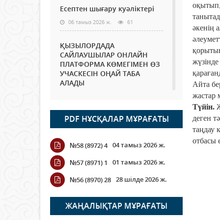
оқытып,
Есептен шығару куәліктері
танытад
06 тамыз 2026 ж.
61
әкенің 
әлеумет
ҚЫЗЫЛОРДАДА
қорытын
САЙЛАУШЫЛАР ОНЛАЙН
жүзінде
ПЛАТФОРМА КӨМЕГІМЕН ӨЗ
УЧАСКЕСІН ОҢАЙ ТАБА
қараған
АЛАДЫ
Айта бер
жастар 
06 тамыз 2026 ж.
75
Түйін.
Ж
PDF НҰСҚАЛАР МҰРАҒАТЫ
деген т
Open Air: Қызылорда
облысы полиция
таңдау к
департаменті 20 мыңнан
отбасы 
04 тамыз 2026 ж.
№58 (8972) 4
астам көрерменнің
қауіпсіздігін қамтамасыз етті
01 тамыз 2026 ж.
№57 (8971) 1
06 тамыз 2026 ж.
83
28 шілде 2026 ж.
№56 (8970) 28
Wi-Fi ҚАБЫРҒА АРҚЫЛЫ
ҚАЛАЙ ӨТЕДІ?
ЖАҢАЛЫҚТАР МҰРАҒАТЫ
06 тамыз 2026 ж.
253