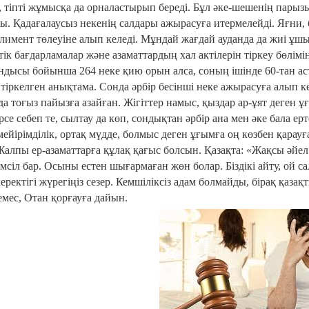
 тіпті жұмысқа да орналастырып береді. Бұл әке-шешенің парызы
ы. Қадағалаусыз некенің салдары ажырасуға итермелейді. Яғни,
алимент төлеуіне алып келеді. Мұндай жағдай ауданда да жиі ұш
тік бағдарламалар және азаматтардың хал актілерін тіркеу бөл
дысы бойынша 264 неке қию орын алса, соның ішінде 60-тан астам
 тіркелген анықтама. Сонда әрбір бесінші неке ажырасуға алып к
да тоғыз пайызға азайған. Жігіттер намыс, қыздар ар-ұят деген 
се себеп те, сылтау да көп, сондықтан әрбір ана мен әке бала ерт
мейірімділік, ортақ мүдде, болмыс деген ұғымға оң көзбен қарауғ
алпы ер-азаматтарға құлақ қағыс болсын. Қазақта: «Жақсы әйе
әмсіл бар. Осыны естен шығармаған жөн болар. Біздікі айту, ой с
еректігі жүрегіңіз сезер. Кемшіліксіз адам болмайды, бірақ қазақ
емес, Отан қорғауға дайын.