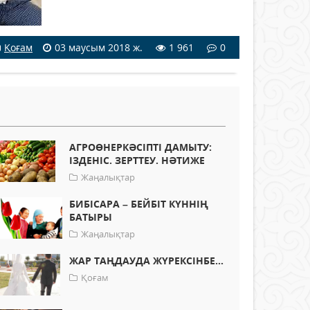
Қоғам
03 маусым 2018 ж.
1 961
0
АГРОӨНЕРКӘСІПТІ ДАМЫТУ:
ІЗДЕНІС. ЗЕРТТЕУ. НӘТИЖЕ
Жаңалықтар
БИБІСАРА – БЕЙБІТ КҮННІҢ
БАТЫРЫ
Жаңалықтар
ЖАР ТАҢДАУДА ЖҮРЕКСІНБЕ...
Қоғам