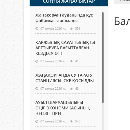
СОҢҒЫ ЖАҢАЛЫҚТАР
Жаңақорған ауданында құс
Ба
фабрикасы ашылды
07 тамыз 2026 ж.
558
ҚАРЖЫЛЫҚ САУАТТЫЛЫҚТЫ
АРТТЫРУҒА БАҒЫТТАЛҒАН
КЕЗДЕСУ ӨТТІ
07 тамыз 2026 ж.
41
ЖАҢАҚОРҒАНДА СУ ТАРАТУ
СТАНЦИЯСЫ ІСКЕ ҚОСЫЛДЫ
07 тамыз 2026 ж.
43
АУЫЛ ШАРУАШЫЛЫҒЫ –
ӨҢІР ЭКОНОМИКАСЫНЫҢ
НЕГІЗГІ ТІРЕГІ
07 тамыз 2026 ж.
540