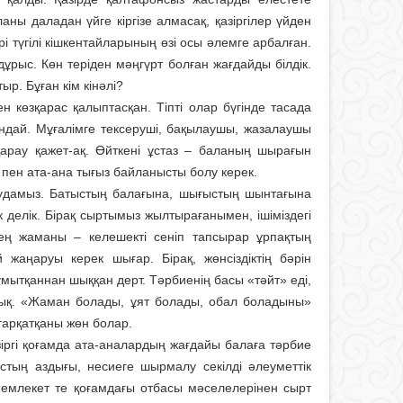
ны даладан үйге кіргізе алмасақ, қазіргілер үйден
 түгілі кішкентайларының өзі осы әлемге арбалған.
дұрыс. Көн теріден мәңгүрт болған жағдайды білдік.
ыр. Бұған кім кінәлі?
н көзқарас қалыптасқан. Тіпті олар бүгінде тасада
андай. Мұғалімге тексеруші, бақылаушы, жазалаушы
қарау қажет-ақ. Өйткені ұстаз – баланың шырағын
 пен ата-ана тығыз байланысты болу керек.
бағудамыз. Батыстың балағына, шығыстың шынтағына
 делік. Бірақ сыртымыз жылтырағанымен, ішіміздегі
 ең жаманы – келешекті сеніп тапсырар ұрпақтың
жаңаруы керек шығар. Бірақ, жөнсіздіктің бәрін
мытқаннан шыққан дерт. Тәрбиенің басы «тәйт» еді,
дық. «Жаман болады, ұят болады, обал боладыны»
тарқатқаны жөн болар.
зіргі қоғамда ата-аналардың жағдайы балаға тәрбие
стың аздығы, несиеге шырмалу секілді әлеуметтік
 Мемлекет те қоғамдағы отбасы мәселелерінен сырт