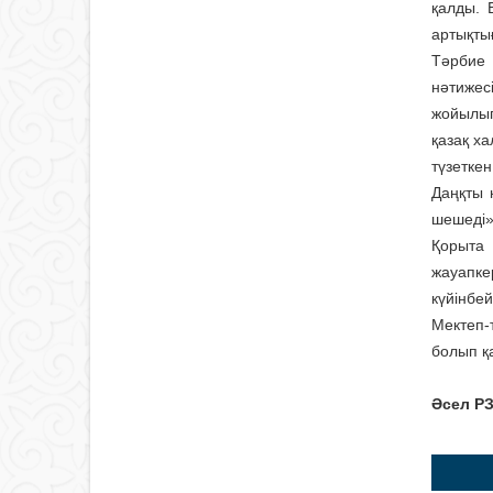
қалды. 
артықты
Тәрбие 
нәтижес
жойылып
қазақ ха
түзеткен
Даңқты 
шешеді»
Қорыта
жауапке
күйінбей
Мектеп-т
болып қа
Әсел Р