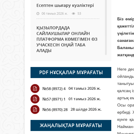
Есептен шығару куәліктері
06 тамыз 2026 ж.
53
Біз өмі
қажетт
ҚЫЗЫЛОРДАДА
САЙЛАУШЫЛАР ОНЛАЙН
үңілеті
ПЛАТФОРМА КӨМЕГІМЕН ӨЗ
санаған
УЧАСКЕСІН ОҢАЙ ТАБА
Баланы
АЛАДЫ
жатқанд
06 тамыз 2026 ж.
67
Неге де
PDF НҰСҚАЛАР МҰРАҒАТЫ
Open Air: Қызылорда
ойланды
облысы полиция
танытуы
департаменті 20 мыңнан
04 тамыз 2026 ж.
№58 (8972) 4
астам көрерменнің
қалсаң і
қауіпсіздігін қамтамасыз етті
артық е
01 тамыз 2026 ж.
№57 (8971) 1
06 тамыз 2026 ж.
73
Осы ора
28 шілде 2026 ж.
№56 (8970) 28
өрбиді.
Wi-Fi ҚАБЫРҒА АРҚЫЛЫ
күнге қ
ҚАЛАЙ ӨТЕДІ?
ЖАҢАЛЫҚТАР МҰРАҒАТЫ
Найман-
06 тамыз 2026 ж.
245
Мәңгүрт