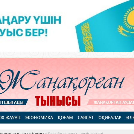
100 ЖАУАП
ЭКОНОМИКА
ҚОҒАМ
САЯСАТ
ОҚИҒАЛАР
ӘЛ
қорған тынысы
»
Қоғам
» Бала болашағы – елдің ертеңі