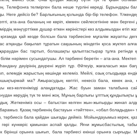
ң. Телефонға телмірген бала неше түрліні көреді. Бұрындары бала
ы. Неге дейсіз бе? Барлығының қолында бір-бір телефон. Үлкендері
пті, ата-ана баланың не көріп, кіммен сөйлесетініне мән бергені 
мірдің мәңгүрттікке душар еткен көріністері көз алдымыздан өтіп жат
 қоғамда қай кезде болсын бала тәрбиесіне мұғалім жауапты деге
тас атқанды бақылап тұратын сақшының міндетін қоса жүктеп алғ
 қараудан бас тартып, болашақты қалыптастырар тұлға ретінде 
білім нәрімен сусындатушы. Ал тәрбиені беретін – ата-ана. Мектеп
аһандану дәуірінің дәурені жүріп тұр. Әйтеуір, жағаласып жан 
п, әлемдік жарыстың көшінде келеміз. Мейлі, озық отыздыққа ендік
ұншықтырмай ма? Ажырасудың көптігі, некесіз бала, көкек ана,
уы кез-келгенімізді алаңдатады. Жас буын заман талабына сай 
нудан көрудің түк те мәні жоқ. Мұның барлығы ұлттық құндылықты ұ
дық. Жеткеніміз осы – батыстан келген жын-жыпырды жинап ал
барамыз. Қазақ тәрбиенің бастауын «тәйттен», «обал боладыдан» 
із, тәрбиесіз бала қайдан шығады дейміз. Мойындауымыз керек, қа
 гөрі күнкөріс қамынан аспай қалды. Яғни жұмысбастылық, табы
лік бірінші орынға шығып, бала тәрбиесі екінші орынға сырғыды.