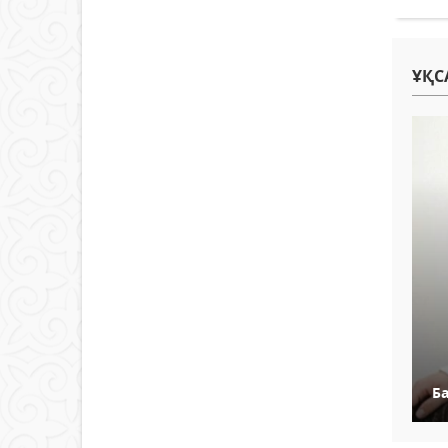
ҰҚС
Ба