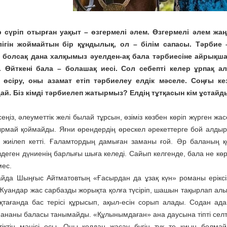
р сүріп отырған уақыт – өзгермелі әлем. Өзгермелі әлем жа
ілігін жоймайтын бір құндылық, ол – білім сапасы. Тәрбие
н болсақ дана халқымыз әуелден-ақ бала тәрбиесіне айрықш
. Өйткені бала – болашақ иесі. Сол себепті келер ұрпақ ал
 өсіру, оны азамат етіп тәрбиелеу елдік мәселе. Соңғы ке
ай. Біз кімді тәрбиелеп жатырмыз? Елдің тұтқасын кім ұстайды
сеңіз, әлеуметтік желі былай тұрсын, өзіміз көзбен көріп жүрген 
рмай қоймайды. Яғни өрендердің өрескел әрекеттерге бой алдыры
 жиілеп кетті. Ғаламтордың дамыған заманы ғой. Әр баланың қо
здеген дүниенің барлығы шыға келеді. Сайып келгенде, бала не көргі
мес.
йда Шыңғыс Айтматовтың «Ғасырдан да ұзақ күн» романы ерікс
 Жуандар жас сарбазды жорықта қолға түсіріп, шашын тақырлап алып
ақтағанда бас терісі құрысып, ақыл-есін сорып алады. Содан ад
ананы баласы танымайды. «Құлынымдаған» ана даусына тіпті селт е
тіктің мәнісі осы. Оны қолдан жасау бүгін түк те қиын болма