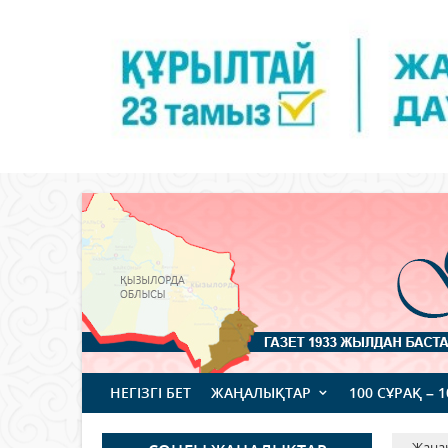
НЕГІЗГІ БЕТ
ЖАҢАЛЫҚТАР
100 СҰРАҚ – 
Жаңа