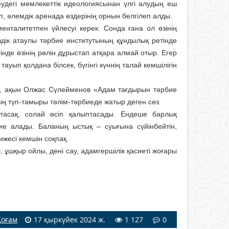
дегі мемлекеттік идеологиясынан үлгі алудың еш
, әлемдік аренада өздерінің орнын белгілеп алды.
нталитетпен үйлесуі керек. Сонда ғана ол өзінің
гездік атаулы тәрбие институтының құндылық ретінде
нде өзінің рөлін дұрыстап атқара алмай отыр. Егер
уып қолдана білсек, бүгінгі күннің талай кемшілігін
е, ақын Олжас Сүлейменов «Адам тағдырын тәрбие
ң түп-тамыры тәлім-тәрбиеде жатыр деген сөз.
тасақ, солай өсіп қалыптасады. Ендеше барлық
ие алады. Баланың ыстық – суығына сүйінбейтін,
тижесі кемшін соқпақ.
і, ұшқыр ойлы, дені сау, адамгершілік қасиеті жоғары
Қоғам
17 қыркүйек 2024 ж.
1 127
0