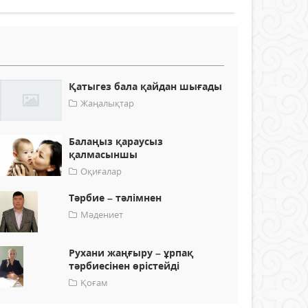
Қатыгез бала қайдан шығады
Жаңалықтар
Балаңыз қараусыз
қалмасыншы
Оқиғалар
Тәрбие – тәлімнен
Мәдениет
Рухани жаңғыру – ұрпақ
тәрбиесінен өрістейді
Қоғам