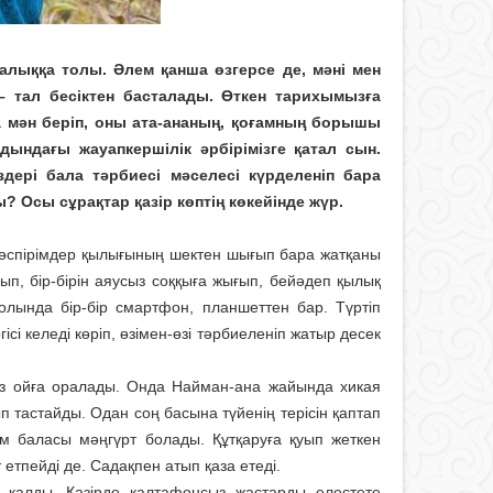
ңалыққа толы. Әлем қанша өзгерсе де, мәні мен
 – тал бесіктен басталады. Өткен тарихымызға
а мән беріп, оны ата-ананың, қоғамның борышы
дындағы жауапкершілік әрбірімізге қатал сын.
здері бала тәрбиесі мәселесі күрделеніп бара
? Осы сұрақтар қазір көптің көкейінде жүр.
жасөспірімдер қылығының шектен шығып бара жатқаны
п, бір-бірін аяусыз соққыға жығып, бейәдеп қылық
лында бір-бір смартфон, планшеттен бар. Түртіп
сі келеді көріп, өзімен-өзі тәрбиеленіп жатыр десек
із ойға оралады. Онда Найман-ана жайында хикая
 тастайды. Одан соң басына түйенің терісін қаптап
ам баласы мәңгүрт болады. Құтқаруға қуып жеткен
тпейді де. Садақпен атып қаза етеді.
й қалды. Қазірде қалтафонсыз жастарды елестете