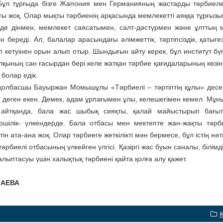
Бұл тұрғыда бізге Жапония мен Германияның жастарды тәрбиелеу
ғы жоқ. Олар мықты тәрбиенің арқасында мемлекетті аяққа тұрғызып
де дінмен, мемлекет саясатымен, салт-дәстүрмен және ұлттың ме
ін береді. Ал, балалар арасындағы әлімжеттік, тәртіпсіздік, қаты
 кетуінен орын алып отыр. Шындығын айту керек, бұл институт бүгі
лқының сан ғасырдан бері келе жатқан тәрбие қағидаларының көзін та
 болар едік.
қолбасшы Бауыржан Момышұлы «Тәрбиелі – тәртіптің құлы» дес
 деген екен. Демек, адам ұрпағымен ұлы, келешегімен кемел. Мұны
 айтқанда, бала жас шыбық сияқты, қалай майыстырып бағыт
ршілік- үлкендерде. Бала отбасы мен мектепте жан-жақты тәрб
тін ата-ана жоқ. Олар тәрбиеге жеткілікті мән бермесе, бұл істің нә
әрбиелі отбасының үлкейген үлгісі. Қазіргі жас буын саналы, білімд
лыптасуы үшін халықтық тәрбиені қайта қолға алу қажет.
ЗАЕВА