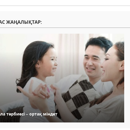
АС ЖАҢАЛЫҚТАР:
ла тәрбиесі – ортақ міндет