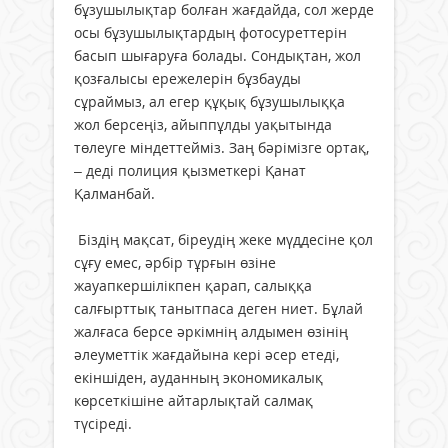
бұзушылықтар болған жағдайда, сол жерде
осы бұзушылықтардың фотосуреттерін
басып шығаруға болады. Сондықтан, жол
қозғалысы ережелерін бұзбауды
сұраймыз, ал егер құқық бұзушылыққа
жол берсеңіз, айыппұлды уақытында
төлеуге міндеттейміз. Заң бәрімізге ортақ,
– деді полиция қызметкері Қанат
Қалманбай.
Біздің мақсат, біреудің жеке мүддесіне қол
сұғу емес, әрбір тұрғын өзіне
жауапкершілікпен қарап, салыққа
салғырттық танытпаса деген ниет. Бұлай
жалғаса берсе әркімнің алдымен өзінің
әлеуметтік жағдайына кері әсер етеді,
екіншіден, ауданның экономикалық
көрсеткішіне айтарлықтай салмақ
түсіреді.