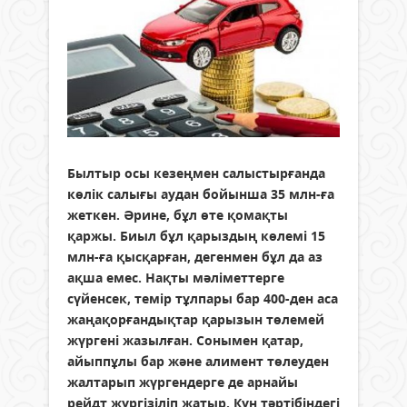
Былтыр осы кезеңмен салыстырғанда
көлік салығы аудан бойынша 35 млн-ға
жеткен. Әрине, бұл өте қомақты
қаржы. Биыл бұл қарыздың көлемі 15
млн-ға қысқарған, дегенмен бұл да аз
ақша емес. Нақты мәліметтерге
сүйенсек, темір тұлпары бар 400-ден аса
жаңақорғандықтар қарызын төлемей
жүргені жазылған. Сонымен қатар,
айыппұлы бар және алимент төлеуден
жалтарып жүргендерге де арнайы
рейдт жүргізіліп жатыр. Күн тәртібіндегі