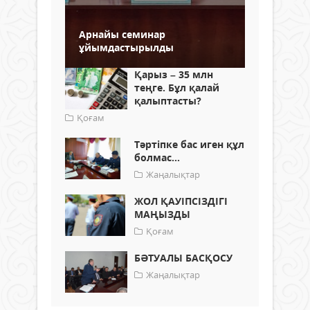
Арнайы семинар
ұйымдастырылды
Қарыз – 35 млн
теңге. Бұл қалай
қалыптасты?
Қоғам
Тәртіпке бас иген құл
болмас...
Жаңалықтар
ЖОЛ ҚАУІПСІЗДІГІ
МАҢЫЗДЫ
Қоғам
БӘТУАЛЫ БАСҚОСУ
Жаңалықтар