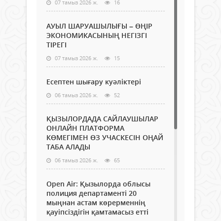
07 тамыз 2026 ж.
16
АУЫЛ ШАРУАШЫЛЫҒЫ – ӨҢІР
ЭКОНОМИКАСЫНЫҢ НЕГІЗГІ
ТІРЕГІ
07 тамыз 2026 ж.
15
Есептен шығару куәліктері
06 тамыз 2026 ж.
52
ҚЫЗЫЛОРДАДА САЙЛАУШЫЛАР
ОНЛАЙН ПЛАТФОРМА
КӨМЕГІМЕН ӨЗ УЧАСКЕСІН ОҢАЙ
ТАБА АЛАДЫ
06 тамыз 2026 ж.
65
Open Air: Қызылорда облысы
полиция департаменті 20
мыңнан астам көрерменнің
қауіпсіздігін қамтамасыз етті