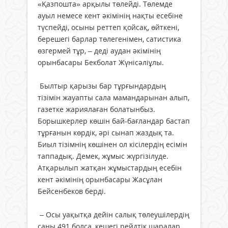
«Қазпошта» арқылы төлейді. Төлемде
ауыл немесе кент әкімінің нақты есебіне
түспейді, осыны реттеп қойсақ, өйткені,
берешегі барлар төлегенімен, сатистика
өзгермей тұр, – деді аудан әкімінің
орынбасары Бекболат Жүнісәліұлы.
Былтыр қарызы бар тұрғындардың
тізімін жауапты сала мамандарынан алып,
газетке жариялаған болатынбыз.
Борышкерлер көшін бай-бағландар бастап
тұрғанын көрдік, әрі сынап жаздық та.
Биыл тізімнің көшінен ол кісілердің есімін
таппадық. Демек, жұмыс жүргізілуде.
Атқарылып жатқан жұмыстардың есебін
кент әкімінің орынбасары Жасұлан
Бейсенбеков берді.
– Осы уақытқа дейін салық төлеушілердің
саны 491 болса, кешегі рейдтік шаралар