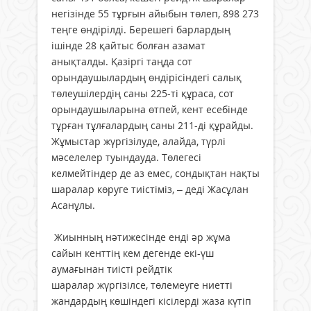
негізінде 55 тұрғын айыбын төлеп, 898 273
теңге өндірілді. Берешегі барлардың
ішінде 28 қайтыс болған азамат
анықталды. Қазіргі таңда сот
орындаушылардың өндірісіндегі салық
төлеушілердің саны 225-ті құраса, сот
орындаушыларына өтпей, кент есебінде
тұрған тұлғалардың саны 211-ді құрайды.
Жұмыстар жүргізілуде, алайда, түрлі
мәселелер туындауда. Төлегесі
келмейтіндер де аз емес, сондықтан нақты
шаралар көруге тиістіміз, – деді Жасұлан
Асанұлы.
Жиынның нәтижесінде енді әр жұма
сайын кенттің кем дегенде екі-үш
аумағынан тиісті рейдтік
шаралар жүргізілсе, төлемеуге ниетті
жандардың көшіндегі кісілерді жаза күтіп