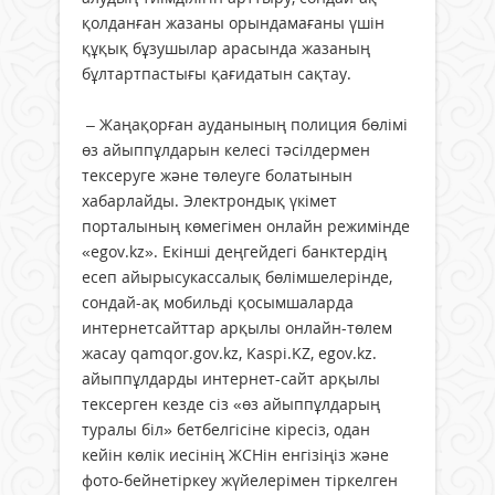
қолданған жазаны орындамағаны үшін
құқық бұзушылар арасында жазаның
бұлтартпастығы қағидатын сақтау.
– Жаңақорған ауданының полиция бөлімі
өз айыппұлдарын келесі тәсілдермен
тексеруге және төлеуге болатынын
хабарлайды. Электрондық үкімет
порталының көмегімен онлайн режимінде
«egov.kz». Екінші деңгейдегі банктердің
есеп айырысукассалық бөлімшелерінде,
сондай-ақ мобильді қосымшаларда
интернетсайттар арқылы онлайн-төлем
жасау qamqor.gov.kz, Kaspi.KZ, egov.kz.
айыппұлдарды интернет-сайт арқылы
тексерген кезде сіз «өз айыппұлдарың
туралы біл» бетбелгісіне кіресіз, одан
кейін көлік иесінің ЖСНін енгізіңіз және
фото-бейнетіркеу жүйелерімен тіркелген