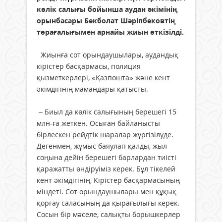
көлік салығы бойынша аудан әкімінің
орынбасары Бекболат Шәріпбековтің
төрағалығымен арнайы жиын өткізілді.
Жиынға сот орындаушылары, аудандық
кірістер басқармасы, полиция
қызметкерлері, «Қазпошта» және кент
әкімдігінің мамандары қатысты.
– Биыл да көлік салығының берешегі 15
млн-ға жеткен. Осыған байланысты
бірлескен рейдтік шаралар жүргізілуде.
Дегенмен, жұмыс баяулап қалды, жыл
соңына дейін берешегі барлардан тиісті
қаражатты өндіруіміз керек. Бұл тікелей
кент әкімдігінің, Кірістер басқармасының
міндеті. Сот орындаушылары мен құқық
қорғау саласының да қырағылығы керек.
Сосын бір мәселе, салықты борышкерлер