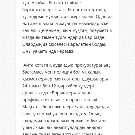
тұр. Алайда, бір апта ішінде
борышкерлерге тағы бір рет ескертіліп,
түсіндірме жұмыстары жүргізіледі. Одан да
нәтиже шықпаса жауапты мамандар іске
көшеді. Дегенмен, шын мұқтаж, әлеуметтік
жағдайы төмен тұрғындар да бар бізде.
Олардың да мәселесі қаралатын болды.
Оны уақытында көреміз.
Айта кететіні, аудандық прокуратураның
бастамасымен полиция бөлімі, салық
қызметкерлері мен сот орындаушылары
24 тамыз бен 12 қыркүйек күндері
аралығында «Борышкер» жедел
профилактикалық іс шарасы өткізді.
Мақсат – борышкерлерге айыппұлдарды,
салықты мәжбүрлеп орындату. Оның
ішінде, жол қозғалысы ережесін бұзғаны
үшін әкімшілік айыппұлдарды өндіріп
алудың тиімділігін арттыру, сондай-ақ