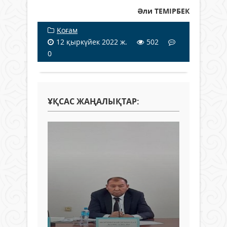
Әли ТЕМІРБЕК
Қоғам
12 қыркүйек 2022 ж.
502
0
ҰҚСАС ЖАҢАЛЫҚТАР: