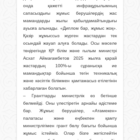
онда қажет­ті инфрақұрылымның
сапасыздығы жұмыс берушілердің жас
мамандарды жылы қабылдамайтындығы
ауызға алынады. «Диплом бар, жұмыс жоқ».
Қазір жұмыссыз жүрген жастардан тек
осындай жауап алуға болады. Осы мәселе
төңірегінде ҚР білім және ғылым министрі
Асхат Аймағамбетов 2025 жылға қарай
жастардың 100%-ы сұранысқа ие
мамандықтар бойынша тегін техникалық
және кәсіптік бі­ліммен қамтамасыз етілетінін
хабар­лаған болатын.
– Гранттарды министрлік өз бетін­ше
бөлмейді. Оны үлестіретін ар­найы әдістеме
бар. Жұмыс берушілер, «Атамекен»
палатасы және еңбек­пен қамту
министрлігімен грант бөлу бағыты бойынша
жұмыс істейміз. Олар бізге жетіспейтін