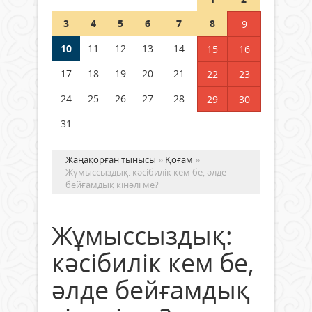
Шетелде жүрген Қазақстан
3
4
5
6
7
8
9
азаматтары қалай дауыс бере
алады?
10
11
12
13
14
15
16
05 тамыз 2026 ж.
177
17
18
19
20
21
22
23
24
25
26
27
28
29
30
31
Жаңақорған тынысы
»
Қоғам
»
Жұмыссыздық: кәсібилік кем бе, әлде
бейғамдық кінәлі ме?
Жұмыссыздық:
кәсібилік кем бе,
әлде бейғамдық