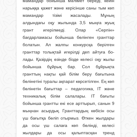
мамандар бойынша мәлімет береді, кейін
на­рыққа қажет және керісінше саны тым көп
мамандар тізімі жасалады. Мұның
алдындағы оқу жылында 3,5 мыңға жуық
грант игерілмеді. Олар «Серпін»
бағдарламасы бойынша бө­лінген гранттар
болатын. Ал жалпы конкурсқа берілген
гранттар толықтай игерілді деп айтуға бо­
лады. Қазірдің өзінде бізде келесі оқу жылы
бойынша бұйрық бар. Сол бұйрықта
гранттың нақты қай білім беру бағытына
бөлінетіні ту­ралы ақпарат көрсетілген. Ең көп
бөлінетін бағыттар – педагогика, IT және
техникалық білім салалары. IT бағыты
бойынша грантты екі есе арттырып, санын 9
мыңнан асырдық. Гранттардың көбісін осы
үш бағытқа бөліп отырмыз. Өткен жылдары
да осы үш салаға көп бөлінді, келесі
жылдары да осы қалыптасқан тренд