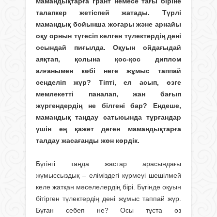
мамандықтарға грант немесе тағы біріне
талапкер жетіспей жатады. Түрлі
мамандық бойынша жоғары және арнайы
оқу орнын түгесіп келген түлектердің дені
осындай пиғылда. Оқуын ойдағыдай
аяқтап, қолына қос-қос диплом
алғанымен көбі неге жұмыс таппай
сенделіп жүр? Тіпті, ел асып, өзге
мемлекетті паналап, жан бағып
жүргендердің не білгені бар? Ендеше,
мамандық таңдау сатысында тұрғандар
үшін ең қажет деген мамандықтарға
талдау жасағанды жөн көрдік.
Бүгінгі таңда жастар арасындағы
жұмыссыздық – еліміздегі күрмеуі ше­шіл­мей
келе жатқан мәселелердің бірі. Бүгінде оқуын
бітірген түлектердің дені жұмыс таппай жүр.
Бұған себеп не? Осы тұста өз