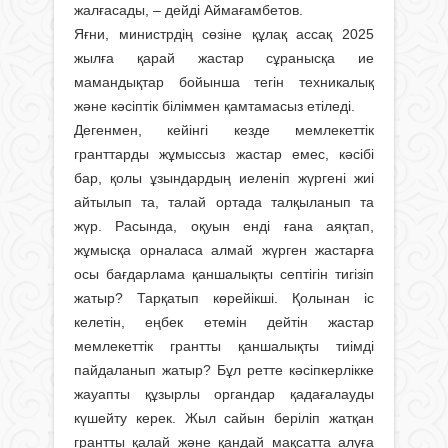
жалғасады, – дейді Аймағамбетов.
Яғни, министрдің сөзіне құлақ ассақ 2025
жылға қарай жастар сұранысқа ие
мамандықтар бойынша тегін техникалық
және кәсіптік бі­ліммен қамтамасыз етіледі.
Дегенмен, кейінгі кезде мем­лекеттік
гранттарды жұмыссыз жастар емес, кәсібі
бар, қолы ұзындардың иеленіп жүргені жиі
айтылып та, талай ортада талқыланып та
жүр. Расында, оқуын енді ғана аяқтап,
жұмысқа орналаса алмай жүрген жастарға
осы бағдарлама қаншалықты септігін тигізіп
жатыр? Тарқатып көрейікші. Қолынан іс
келетін, еңбек етемін дейтін жастар
мемлекеттік грантты қаншалықты тиімді
пайдаланып жа­тыр? Бұл ретте кәсіпкерлікке
жау­апты құзырлы органдар қадағалауды
күшейту керек. Жыл сайын беріліп жатқан
грантты қалай және қан­дай мақсатта алуға