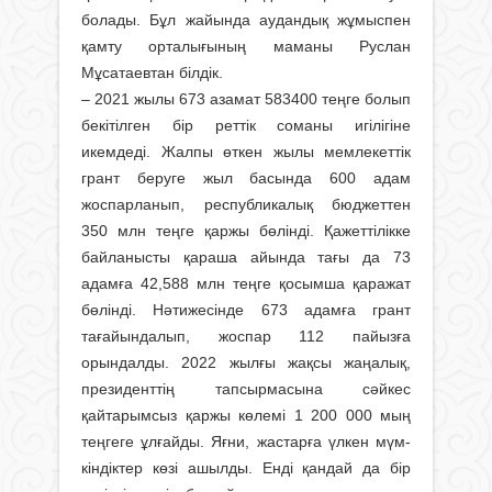
болады. Бұл жайында аудандық жұмыспен
қам­ту орталығының маманы Руслан
Мұсатаевтан білдік.
– 2021 жылы 673 азамат 583400 теңге болып
бекітілген бір реттік соманы игілігіне
икемдеді. Жалпы өткен жылы мемлекеттік
грант беруге жыл басында 600 адам
жоспарланып, республикалық бюджеттен
350 млн теңге қаржы бөлінді. Қажеттілікке
байланысты қараша айында тағы да 73
адамға 42,588 млн теңге қосымша қаражат
бөлінді. Нәтижесінде 673 адамға грант
тағайындалып, жоспар 112 пайызға
орындалды. 2022 жыл­ғы жақсы жаңалық,
президенттің тапсырмасына сәйкес
қайтарымсыз қаржы көлемі 1 200 000 мың
теңгеге ұлғайды. Яғни, жастарға үлкен мүм­
кіндіктер көзі ашылды. Енді қандай да бір