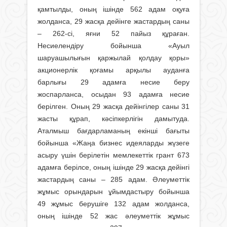
қамтылды, оның ішінде 562 адам оқуға
жолданса, 29 жасқа дейін­ге жастардың саны
– 262-сі, яғни 52 пайыз құраған.
Несиелендіру бойын­ша «Ауыл
шаруашылығын қаржылай қол­дау қоры»
акционерлік қоғамы арқылы ауданға
барлығы 29 адамға несие беру
жоспарланса, осыдан 93 адамға несие
берілген. Оның 29 жасқа дейінгілер саны 31
жасты құрап, кәсіпкерлігін дамытуда.
Аталмыш бағдарламаның екінші бағыты
бойынша «Жаңа бизнес идеяларды жүзеге
асыру үшін берілетін мемлекеттік грант 673
адамға берілсе, оның ішінде 29 жасқа дейінгі
жастардың саны – 285 адам. Әлеуметтік
жұмыс орындарын ұйымдастыру бойынша
49 жұмыс берушіге 132 адам жолданса,
оның ішінде 52 жас әлеуметтік жұмыс