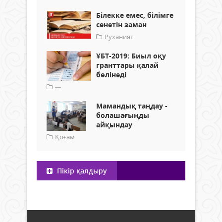
Білекке емес, білімге
сенетін заман
Руханият
ҰБТ-2019: Биыл оқу
гранттары қалай
бөлінеді
---
Мамандық таңдау -
болашағыңды
айқындау
Қоғам
Пікір қалдыру