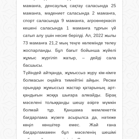
маманға, денсаулық сақтау саласында 25
маманға, мәдениет саласында 2 маманға,
спорт саласында 9 маманға, агроөнеркәсіп
кешені саласында 1 маманға тұрғын үй
сатып алу үшін несие берілді. Ал, 2022 жылы
73 маманға 21,2 мың теңге көлемінде төлеу
жоспарланды. Бұл бағыт бой­ынша жүйелі
жұмыс жүргіліп жатыр, – дейді сала
басшысы.
Түйіндей айтқанда, жұмыссыз жүру кім-кімге
болмасын оңайға ти­мейтіні айқын. Ресми
орындар жұмыс­сыз жастар қатарының арт­
қандығын жоққа шығара алмайды. Бірақ
мәселені толыққанды шешу әзірге мүмкін
болмай тұр. Қанша­ма мемлекеттік
бағдарлама жүзеге асырылса да, нәтиже
көңіл көншітер емес. Жай ғана
бағдарламамен бұл мәселенің шешімі