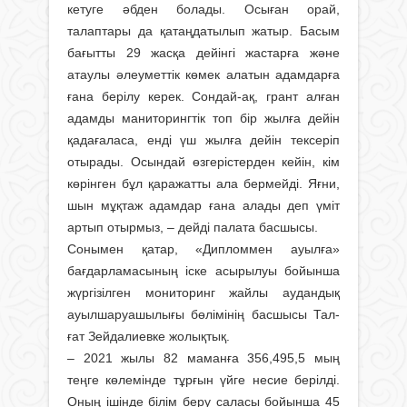
кетуге әбден болады. Осыған орай,
талаптары да қатаңдатылып жатыр. Басым
бағытты 29 жасқа дейінгі жастарға және
атаулы әлеуметтік көмек алатын адамдарға
ғана берілу керек. Сондай-ақ, грант алған
адам­ды маниторингтік топ бір жылға дейін
қадағаласа, енді үш жылға дейін тексеріп
отырады. Осындай өзгерістерден кейін, кім
көрінген бұл қаражатты ала бермейді. Яғни,
шын мұқтаж адамдар ғана алады деп үміт
артып отырмыз, – дейді палата басшысы.
Сонымен қатар, «Дипломмен ау­ылға»
бағдарламасының іске асы­рылуы бойынша
жүргізілген мони­торинг жайлы аудандық
ауыл­шаруашылығы бөлімінің басшысы Тал­
ғат Зейдалиевке жолықтық.
– 2021 жылы 82 маманға 356,495,5 мың
теңге көлемінде тұрғын үйге несие берілді.
Оның ішінде білім беру саласы бойынша 45