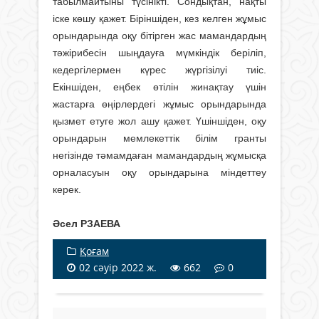
табылмайтыны түсінікті. Сондықтан, нақты
іске кө­шу қажет. Біріншіден, кез келген жұ­мыс
орындарында оқу бітірген жас мамандардың
тәжірибесін шыңдауға мүмкіндік беріліп,
кедергілермен күрес жүргізілуі тиіс.
Екіншіден, еңбек өтілін жинақтау үшін
жастарға өңірлердегі жұмыс орындарында
қызмет етуге жол ашу қажет. Үшіншіден, оқу
орындарын мемлекеттік білім гранты
негізінде тәмамдаған мамандардың жұмысқа
орналасуын оқу орындарына міндеттеу
керек.
Әсел РЗАЕВА
Қоғам
02 сәуір 2022 ж.
662
0