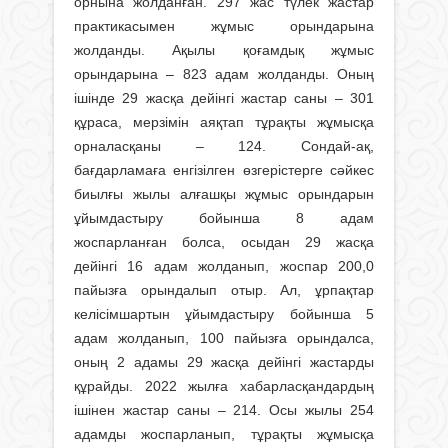
орнына жолданған. 297 жас түлек жас­тар
практикасымен жұмыс орындарына
жолданды. Ақылы қоғамдық жұмыс
орындарына – 823 адам жолданды. Оның
ішінде 29 жасқа дейінгі жастар саны – 301
құраса, мерзімін аяқтап тұрақты жұмысқа
орналасқаны – 124. Сондай-ақ,
бағдарламаға енгізілген өзгерістерге сәйкес
биылғы жылы алғашқы жұмыс орындарын
ұйымдастыру бойынша 8 адам
жоспарланған болса, осыдан 29 жасқа
дейінгі 16 адам жолданып, жоспар 200,0
пайызға орындалып отыр. Ал, ұрпақтар
келісімшартын ұйымдастыру бойынша 5
адам жолданып, 100 пайызға орындалса,
оның 2 адамы 29 жасқа дейінгі жастарды
құрайды. 2022 жылға хабарласқандардың
ішінен жастар саны – 214. Осы жылы 254
адамды жоспарланып, тұрақты жұмысқа