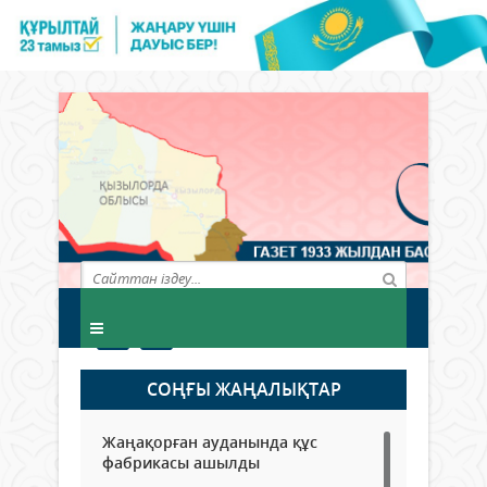
СОҢҒЫ ЖАҢАЛЫҚТАР
Жаңақорған ауданында құс
фабрикасы ашылды