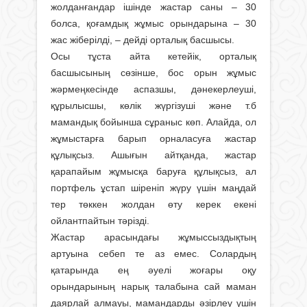
жолданғандар ішінде жастар саны – 30
болса, қоғамдық жұмыс орындарына – 30
жас жіберілді, – дейді орталық басшысы.
Осы тұста айта кетейік, орталық
басшысының сөзінше, бос орын жұ­мыс
жәрмеңкесінде аспазшы, дәне­керлеуші,
құрылысшы, көлік жүргізуші және т.б
мамандық бойынша сұраныс көп. Алайда, ол
жұмыстарға барып орналасуға жастар
құлықсыз. Ашығын айтқанда, жастар
қарапайым жұмысқа баруға құлықсыз, ал
портфель ұстап шіреніп жүру үшін маңдай
тер төккен жолдан өту керек екені
ойлантпайтын тәрізді.
Жастар арасындағы жұмыссыз­дықтың
артуына себеп те аз емес. Солардың
қатарында ең әуелі жоғары оқу
орындарының нарық талабына сай маман
даярлай алмауы, мамандарды әзірлеу үшін