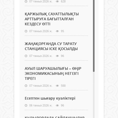
07 тамыз 2026 ж.
628
ҚАРЖЫЛЫҚ САУАТТЫЛЫҚТЫ
АРТТЫРУҒА БАҒЫТТАЛҒАН
КЕЗДЕСУ ӨТТІ
07 тамыз 2026 ж.
95
ЖАҢАҚОРҒАНДА СУ ТАРАТУ
СТАНЦИЯСЫ ІСКЕ ҚОСЫЛДЫ
07 тамыз 2026 ж.
96
АУЫЛ ШАРУАШЫЛЫҒЫ – ӨҢІР
ЭКОНОМИКАСЫНЫҢ НЕГІЗГІ
ТІРЕГІ
07 тамыз 2026 ж.
588
Есептен шығару куәліктері
06 тамыз 2026 ж.
96
ҚЫЗЫЛОРДАДА САЙЛАУШЫЛАР