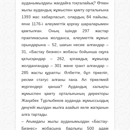
ауданымыздағы жағдайға тоқталайық? Өткен
жылы аудандық жұмыспен қамту орталығына
1393 жас хабарласып, олардың 84 пайызы,
яғни 1176-і әлеуметтік қорғау шараларымен
қамтылған. Оның ішінде 297 жастар
практикасына жолданса, әлеуметтік жұмыс
орындарына – 52, шағын несие алғандар –
31, «Бастау бизнес» жобасы бойынша оқуға
қатысқандар – 262, қоғамдық жұмысқа
жолданғандар – 301 және грант алғандар –
285 жасты құрапты. Әлбетте, бұл тіркеліп,
ресми статус алғаны ғана. Ал тіркелмей
жүргендері қанша? Аудандық халықты
жұмыспен қамту орталығының дирек­торы
Жаңабек Тұрлыбеков ауданда жұмыссыздық
деңгейі жылдан жылға азайып келе жатқанын
алға тартады.
– Ағымдағы жылы ауданымыздан «Бастау-
Бизнес» жобасына барлығы 500 адам