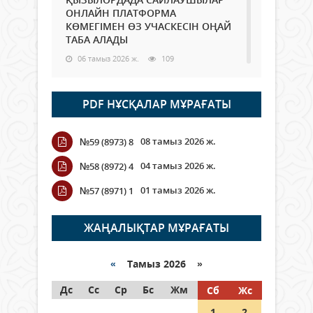
ОНЛАЙН ПЛАТФОРМА
КӨМЕГІМЕН ӨЗ УЧАСКЕСІН ОҢАЙ
ТАБА АЛАДЫ
06 тамыз 2026 ж.
109
Open Air: Қызылорда облысы
PDF НҰСҚАЛАР МҰРАҒАТЫ
полиция департаменті 20
мыңнан астам көрерменнің
қауіпсіздігін қамтамасыз етті
08 тамыз 2026 ж.
№59 (8973) 8
06 тамыз 2026 ж.
138
04 тамыз 2026 ж.
№58 (8972) 4
Wi-Fi ҚАБЫРҒА АРҚЫЛЫ ҚАЛАЙ
01 тамыз 2026 ж.
№57 (8971) 1
ӨТЕДІ?
06 тамыз 2026 ж.
285
ЖАҢАЛЫҚТАР МҰРАҒАТЫ
Как могут проголосовать
граждане Казахстана,
«
Тамыз 2026 »
находящиеся за рубежом?
Дс
Сс
Ср
Бс
Жм
Сб
Жс
05 тамыз 2026 ж.
166
1
2