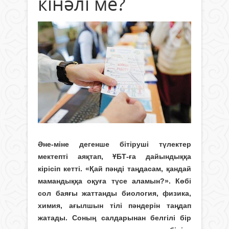
кінәлі ме?
Әне-міне дегенше бітіруші түлектер
мектепті аяқтап, ҰБТ-ға дайындыққа
кірісіп кетті. «Қай пәнді таңдасам, қандай
мамандыққа оқуға түсе аламын?». Көбі
сол баяғы жаттанды биология, физика,
химия, ағылшын тілі пәндерін таңдап
жатады. Соның салдарынан белгілі бір