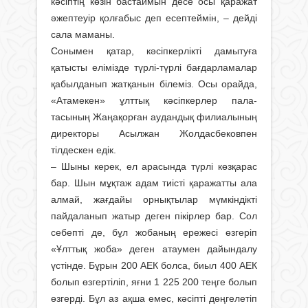
кәсіптің көзін бастаймын десе осы қаражат
әжептеуір қолғабыс деп есептеймін, – дейді
сала маманы.
Сонымен қатар, кәсіпкерлікті да­мытуға
қатысты елімізде түрлі-түрлі бағдарламалар
қабылданып жат­қанын білеміз. Осы орайда,
«Ата­мекен» ұлттық кәсіпкерлер пала­
тасының Жаңақорған аудандық фи­лиа­лының
директоры Асылжан Жол­дас­бековпен
тілдескен едік.
– Шыны керек, ел арасында түр­лі көзқарас
бар. Шын мұқтаж адам тиісті қаражатты ала
алмай, жағдайы орнықтылар мүмкіндікті
пайдаланып жатыр деген пікірлер бар. Сол
се­бепті де, бұл жобаның ережесі өз­геріп
«Ұлттық жоба» деген атаумен дайындалу
үстінде. Бұрын 200 АЕК болса, биыл 400 АЕК
болып өзгертіліп, яғни 1 225 200 теңге болып
өзгерді. Бұл аз ақша емес, кәсіпті дөңгелетіп