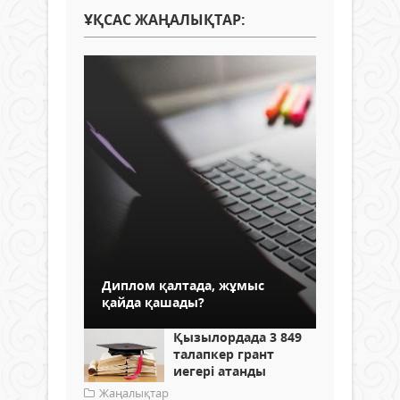
ҰҚСАС ЖАҢАЛЫҚТАР:
Диплом қалтада, жұмыс
қайда қашады?
Қызылордада 3 849
талапкер грант
иегері атанды
Жаңалықтар