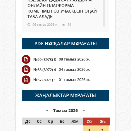
ОНЛАЙН ПЛАТФОРМА
КӨМЕГІМЕН ӨЗ УЧАСКЕСІН ОҢАЙ
ТАБА АЛАДЫ
06 тамыз 2026 ж.
99
Open Air: Қызылорда облысы
PDF НҰСҚАЛАР МҰРАҒАТЫ
полиция департаменті 20
мыңнан астам көрерменнің
қауіпсіздігін қамтамасыз етті
08 тамыз 2026 ж.
№59 (8973) 8
06 тамыз 2026 ж.
118
04 тамыз 2026 ж.
№58 (8972) 4
Wi-Fi ҚАБЫРҒА АРҚЫЛЫ ҚАЛАЙ
01 тамыз 2026 ж.
№57 (8971) 1
ӨТЕДІ?
06 тамыз 2026 ж.
276
ЖАҢАЛЫҚТАР МҰРАҒАТЫ
Как могут проголосовать
граждане Казахстана,
«
Тамыз 2026 »
находящиеся за рубежом?
Дс
Сс
Ср
Бс
Жм
Сб
Жс
05 тамыз 2026 ж.
158
1
2