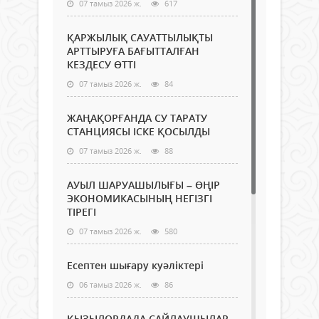
07 тамыз 2026 ж.
617
ҚАРЖЫЛЫҚ САУАТТЫЛЫҚТЫ
АРТТЫРУҒА БАҒЫТТАЛҒАН
КЕЗДЕСУ ӨТТІ
07 тамыз 2026 ж.
84
ЖАҢАҚОРҒАНДА СУ ТАРАТУ
СТАНЦИЯСЫ ІСКЕ ҚОСЫЛДЫ
07 тамыз 2026 ж.
88
АУЫЛ ШАРУАШЫЛЫҒЫ – ӨҢІР
ЭКОНОМИКАСЫНЫҢ НЕГІЗГІ
ТІРЕГІ
07 тамыз 2026 ж.
580
Есептен шығару куәліктері
06 тамыз 2026 ж.
86
ҚЫЗЫЛОРДАДА САЙЛАУШЫЛАР