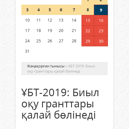
Шетелде жүрген Қазақстан
3
4
5
6
7
8
9
азаматтары қалай дауыс бере
алады?
10
11
12
13
14
15
16
05 тамыз 2026 ж.
169
17
18
19
20
21
22
23
24
25
26
27
28
29
30
31
Жаңақорған тынысы
» ҰБТ-2019: Биыл
оқу гранттары қалай бөлінеді
ҰБТ-2019: Биыл
оқу гранттары
қалай бөлінеді