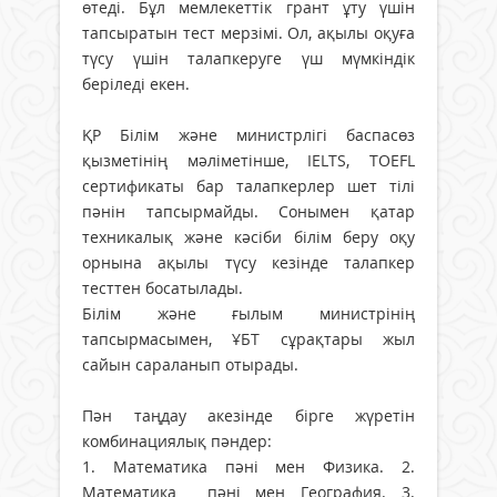
өтеді. Бұл мемлекеттік грант ұту үшін
тапсыратын тест мерзімі. Ол, ақылы оқуға
түсу үшін талапкеруге үш мүмкіндік
беріледі екен.
ҚР Білім және министрлігі баспасөз
қызметінің мәліметінше, IELTS, TOEFL
сертификаты бар талапкерлер шет тілі
пәнін тапсырмайды. Сонымен қатар
техникалық және кәсіби білім беру оқу
орнына ақылы түсу кезінде талапкер
тесттен босатылады.
Білім және ғылым министрінің
тапсырмасымен, ҰБТ сұрақтары жыл
сайын сараланып отырады.
Пән таңдау акезінде бірге жүретін
комбинациялық пәндер:
1. Математика пәні мен Физика. 2.
Математика пәні мен География. 3.