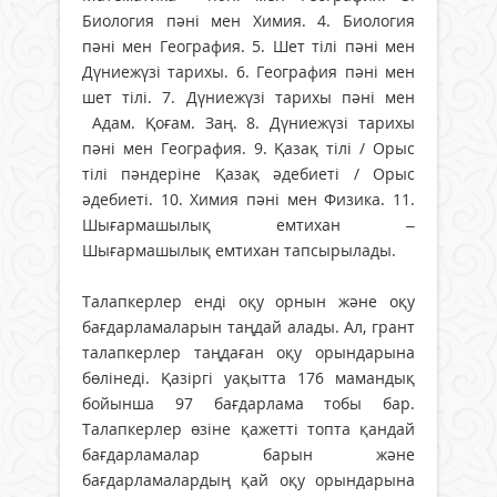
Биология пәні мен Химия. 4. Биология
пәні мен География. 5. Шет тілі пәні мен
Дүниежүзі тарихы. 6. География пәні мен
шет тілі. 7. Дүниежүзі тарихы пәні мен
Адам. Қоғам. Заң. 8. Дүниежүзі тарихы
пәні мен География. 9. Қазақ тілі / Орыс
тілі пәндеріне Қазақ әдебиеті / Орыс
әдебиеті. 10. Химия пәні мен Физика. 11.
Шығармашылық емтихан –
Шығармашылық емтихан тапсырылады.
Талапкерлер енді оқу орнын және оқу
бағдарламаларын таңдай алады. Ал, грант
талапкерлер таңдаған оқу орындарына
бөлінеді. Қазіргі уақытта 176 мамандық
бойынша 97 бағдарлама тобы бар.
Талапкерлер өзіне қажетті топта қандай
бағдарламалар барын және
бағдарламалардың қай оқу орындарына