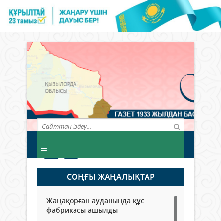
СОҢҒЫ ЖАҢАЛЫҚТАР
Жаңақорған ауданында құс
фабрикасы ашылды