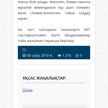
екенін біле алады. Мәселен, Химия пәнінің
мұғалімі мамандығын оқу үшін «Химия»
және «Химия-Биология» тобын таңдау
керек.
Ал, тест тапсырған талапкерге ҰБТ
сертификатымен бірге бағдарламалар
тобы жазылған парақша беріледі.
---
08 сәуір 2019 ж.
1 274
0
ҰҚСАС ЖАҢАЛЫҚТАР: