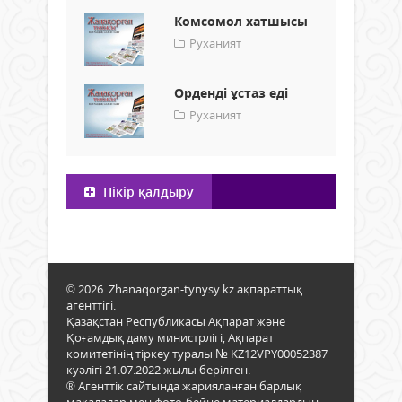
Комсомол хатшысы
Руханият
Орденді ұстаз еді
Руханият
Пікір қалдыру
© 2026. Zhanaqorgan-tynysy.kz ақпараттық
агенттігі.
Қазақстан Республикасы Ақпарат және
Қоғамдық даму министрлігі, Ақпарат
комитетінің тіркеу туралы № KZ12VPY00052387
куәлігі 21.07.2022 жылы берілген.
® Агенттік сайтында жарияланған барлық