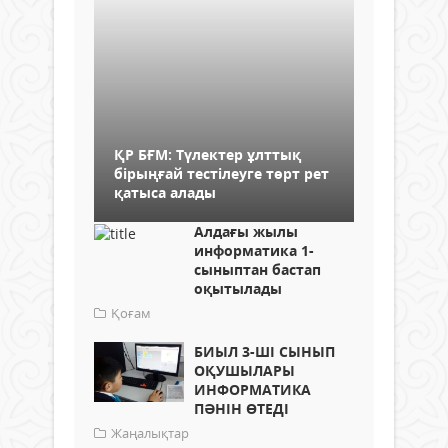
ҚР БҒМ: Түлектер ұлттық
бірыңғай тестілеуге төрт рет
қатыса алады
Алдағы жылы
информатика 1-
сыныптан бастап
оқытылады
Қоғам
БИЫЛ 3-ШІ СЫНЫП
ОҚУШЫЛАРЫ
ИНФОРМАТИКА
ПӘНІН ӨТЕДІ
Жаңалықтар